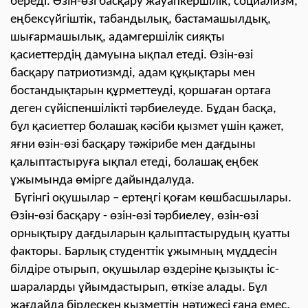
береді. Өзін-өзі басқару жауапкершілік, социализм,
еңбексүйгіштік, табандылық, бастамашылдық,
шығармашылық, адамгершілік сияқты
қасиеттердің дамуына ықпал етеді. Өзін-өзі
басқару патриотизмді, адам құқықтары мен
бостандықтарын құрметтеуді, қоршаған ортаға
деген сүйіспеншілікті тәрбиелеуде. Бұдан басқа,
бұл қасиеттер болашақ кәсіби қызмет үшін қажет,
яғни өзін-өзі басқару тәжірибе мен дағдыны
қалыптастыруға ықпал етеді, болашақ еңбек
ұжымында өмірге дайындалуда.
Бүгінгі оқушылар – ертеңгі қоғам көшбасшылары.
Өзін-өзі басқару - өзін-өзі тәрбиелеу, өзін-өзі
орнықтыру дағдыларын қалыптастырудың қуатты
факторы. Барлық студенттік ұжымның мүддесін
білдіре отырып, оқушылар өздеріне қызықты іс-
шараларды ұйымдастырып, өткізе алады. Бұл
жағдайда бірлескен қызметтің нәтижесі ғана емес,