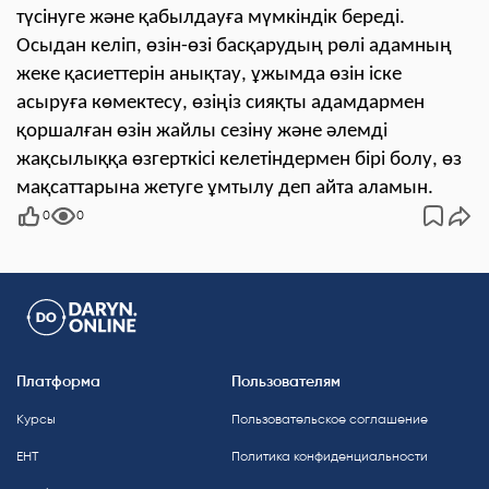
түсінуге және қабылдауға мүмкіндік береді.
Осыдан келіп, өзін-өзі басқарудың рөлі адамның
жеке қасиеттерін анықтау, ұжымда өзін іске
асыруға көмектесу, өзіңіз сияқты адамдармен
қоршалған өзін жайлы сезіну және әлемді
жақсылыққа өзгерткісі келетіндермен бірі болу, өз
мақсаттарына жетуге ұмтылу деп айта аламын.
0
0
Платформа
Пользователям
Курсы
Пользовательское соглашение
ЕНТ
Политика конфиденциальности