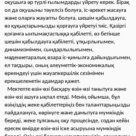
оқушыға
әр түрлі ғылымдарды үйрету керек. Бірақ
ол да
оқушыны
тәуелсіз болуға, іс-әрекет жасауға
және оларға жауапты болуға, шешім қабылдауға,
өз құқықтарымызды қорғауға үйретуі тиіс. Қазіргі
қоғамға ынтымақтастыққа қабілетті, өз бетінше
шешім қабылдауға қабілетті, ұтқырлығымен,
динамизмімен, сындарлылығымен,
мәдениетаралық өзара іс-қимылға дайындығымен,
ел тағдыры, оның әлеуметтік-экономикалық
өркендеуі үшін жауапкершілік сезімімен
ерекшеленетін адамдар қажет.
Мектепте өзін-өзі басқару өзін-өзі танытуға және
өзін-өзі ашуға ықпал етеді. Менің ойымша, бұл
өзіңіздің жеке қабілеттеріңіз бен таланттарыңызды
пайдалануға, көрінуге және дамытуға мүмкіндік
береді, жеке тұлғаның оқу процесінде, содан кейін
ересек өмірде өзін-өзі іске асыруына мүмкіндік