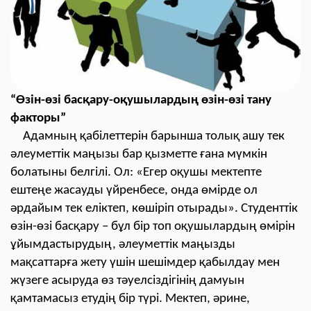
“Өзін-өзі басқару-оқушылардың өзін-өзі тану
факторы”
Адамның қабілеттерін барынша толық ашу тек
әлеуметтік маңызы бар қызметте ғана мүмкін
болатыны белгілі.
О
л: «Егер оқушы мектепте
ештеңе жасауды үйренбесе, онда өмірде ол
әрдайым тек еліктеп, көшіріп отырады»
.
Студенттік
өзін-өзі басқару – бұл бір топ оқушылардың өмірін
ұйымдастырудың, әлеуметтік маңызды
мақсаттарға жету үшін шешімдер қабылдау мен
жүзеге асыруда өз тәуелсіздігінің дамуын
қамтамасыз етудің бір түрі. Мектеп, әрине,