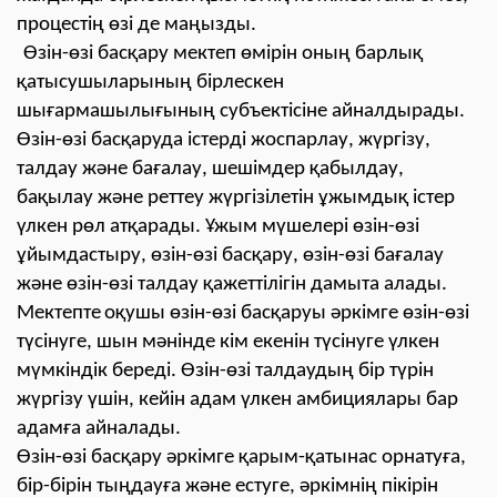
процестің өзі де маңызды.
Өзін-өзі басқару мектеп өмірін оның барлық
қатысушыларының бірлескен
шығармашылығының субъектісіне айналдырады.
Өзiн-өзi басқаруда iстердi жоспарлау, жүргiзу,
талдау және бағалау, шешiмдер қабылдау,
бақылау және реттеу жүргiзiлетiн ұжымдық iстер
үлкен рөл атқарады. Ұжым мүшелері өзін-өзі
ұйымдастыру, өзін-өзі басқару, өзін-өзі бағалау
және өзін-өзі талдау қажеттілігін дамыта алады.
Мектепт
е
оқушы
өзін-өзі басқаруы әркімге өзін-өзі
түсінуге, шын мәнінде кім екенін түсінуге үлкен
мүмкіндік береді. Өзін-өзі талдаудың бір түрін
жүргізу үшін, кейін адам үлкен амбициялары бар
адамға айналады.
Өзін-өзі басқару әркімге қарым-қатынас орнатуға,
бір-бірін тыңдауға және естуге, әркімнің пікірін