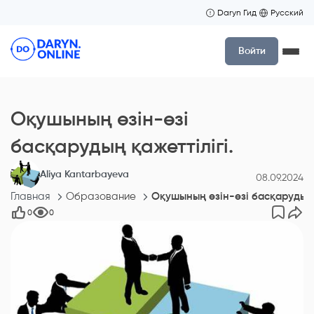
Daryn Гид
Русский
Войти
Оқушының өзін-өзі
басқарудың қажеттілігі.
Aliya Kantarbayeva
08.09.2024
Главная
Образование
Оқушының өзін-өзі басқарудың қ
0
0