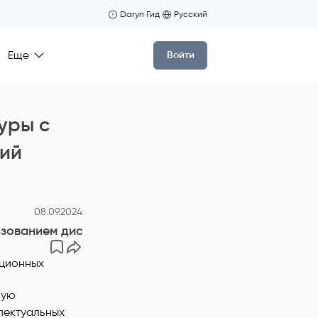
Daryn Гид
Русский
Еще
Войти
уры с
гий
08.09.2024
ьзованием дистанционных технологий обучения»
шую
ллектуальных