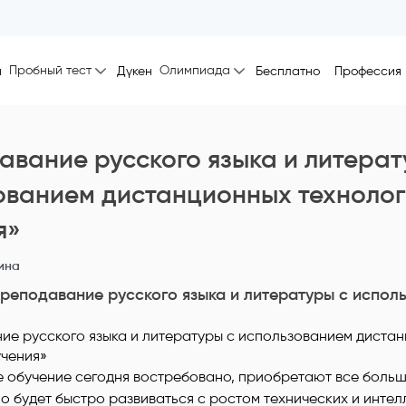
Пробный тест
Олимпиада
ы
Дүкен
Бесплатно
Профессия
авание русского языка и литерат
ованием дистанционных техноло
я»
ина
реподавание русского языка и литературы с испол
 обучение сегодня востребовано, приобретают все боль
о будет быстро развиваться с ростом технических и инте