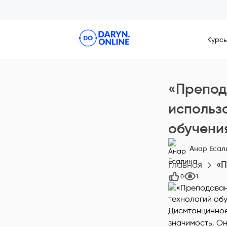
Курс
«Препод
использ
обучени
Анар Есал
Главная
«П
0
1
Дисмтанцинное
значимость. Он