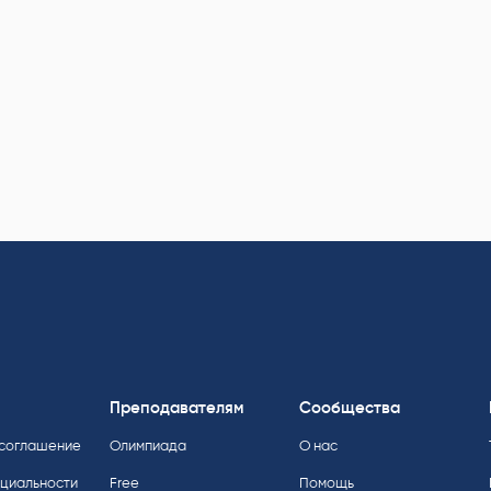
Преподавателям
Сообщества
 соглашение
Олимпиада
О нас
нциальности
Free
Помощь