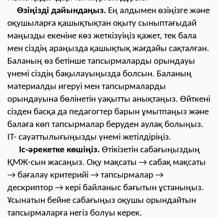
Өзіңізді дайындаңыз.
Ең алдымен өзіңізге және
оқушыларға қашықтықтан оқыту сыныптағыдай
маңызды екеніне көз жеткізуіңіз қажет, тек бала
мен сіздің араңызда қашықтық жағдайы сақталған.
Баланың өз бетінше тапсырмаларды орындауы
үнемі сіздің бақылауыңызда болсын. Баланың
материалды игеруі мен тапсырмаларды
орындауына бөлінетін уақытты анықтаңыз. Өйткені
сізден басқа да педагогтер барын ұмытпаңыз және
балаға көп тапсырмалар беруден аулақ болыңыз.
IT- сауаттылығыңызды үнемі жетілдіріңіз.
Іс-әрекетке көшіңіз.
Өтікізетін сабағыңыздың
ҚМЖ-сын жасаңыз. Оқу мақсаты → сабақ мақсаты
→ бағалау критерийі → тапсырмалар →
дескриптор → кері байланыс бағытын ұстаныңыз.
Ұсынатын бейне сабағыңыз оқушы орындайтын
тапсырмаларға негіз болуы керек.