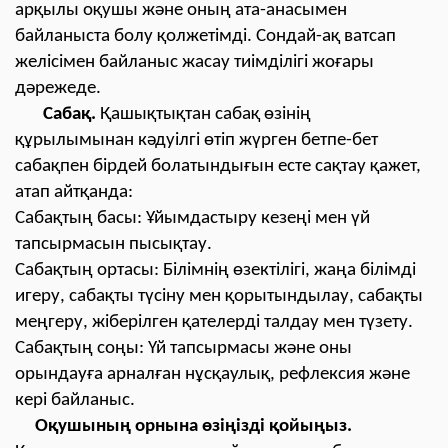
арқылы оқушы және оның ата-анасымен
байланыста болу қолжетімді. Сондай-ақ ватсап
желісімен байланыс жасау тиімділігі жоғары
дәрежеде.
Сабақ.
Қашықтықтан сабақ өзінің
құрылымынан кәдуілгі өтіп жүрген бетпе-бет
сабақпен бірдей болатындығын есте сақтау қажет,
атап айтқанда:
Cабақтың басы: Ұйымдастыру кезеңі мен үй
тапсырмасын пысықтау.
Сабақтың ортасы: Білімнің өзектілігі, жаңа білімді
игеру, сабақты түсіну мен қорытындылау, сабақты
меңгеру, жіберілген қателерді талдау мен түзету.
Сабақтың соңы: Үй тапсырмасы және оны
орындауға арналған нұсқаулық, рефлексия және
кері байланыс.
Оқушының орнына өзіңізді қойыңыз.