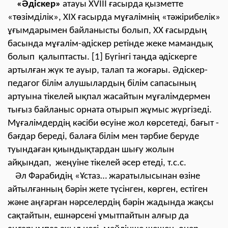
«Әдіскер»
атауы ХVІІІ ғасырда қызметте
«төзімділік», ХІХ ғасырда мұғалімнің «тәжірибелік»
ұғымдарымен байланысты болып, ХХ ғасырдың
басында мұғалім-әдіскер ретінде жеке мамандық
болып қалыптасты. [1] Бүгінгі таңда әдіскерге
артылған жүк те ауыр, талап та жоғары. Әдіскер-
педагог білім алушылардың білім сапасының
артуына тікелей ықпал жасайтын мұғалімдермен
тығыз байланыс орната отырып жұмыс жүргізеді.
Мұғалімдердің кәсіби өсуіне жол көрсетеді, бағыт -
бағдар береді, балаға білім мен тәрбие беруде
туындаған қиындықтардан шығу жолын
айқындап, жеңуіне тікелей әсер етеді, т.с.с.
Әл Фарабидің «Ұстаз… жаратылысынан өзіне
айтылғанның бәрін жете түсінген, көрген, естіген
және аңғарған нәрселердің бәрін жадында жақсы
сақтайтын, ешнәрсені ұмытпайтын алғыр да