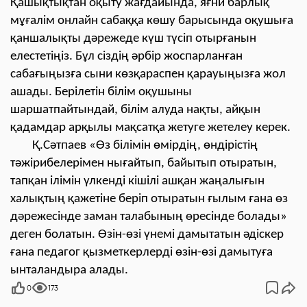
Қашықтықтан оқыту жағдайында, яғни барлық
мұғалім онлайн сабаққа көшу барысында оқушыға
қаншалықты дәрежеде күш түсіп отырғанын
елестетіңіз. Бұл сіздің әрбір жоспарланған
сабағыңызға сыни көзқараспен қарауыңызға жол
ашады. Берілетін білім оқушыны
шаршатпайтындай, білім алуда нақты, айқын
қадамдар арқылы мақсатқа жетуге жетелеу керек.
Қ.Сәтпаев «Өз білімін өмірдің, өндірістің
тәжірибелерімен нығайтып, байытып отыратын,
тапқан ілімін үлкенді кішілі ашқан жаңалығын
халықтың қажетіне беріп отыратын ғылым ғана өз
дәрежесінде заман талабының өресінде болады»
деген болатын. Өзін-өзі үнемі дамытатын әдіскер
ғана педагог қызметкерлерді өзін-өзі дамытуға
ынталандыра алады.
0
173