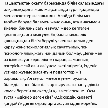
Қашықтықтан оқыту барысында білім саласындағы
олқылықтарды жою мақсатында түрлі қадамдар
мен әрекеттер жасалынды. Алайда білім мен
тәрбие беруде баламен және оның ата-анасымен
тікелей байланысатын мұғалімдер көптеген
қиындықтарға кезігуде. Ең басты кемшілік
қашықтықтан білім беруді үлкен жаңалық деп
қарау және технологиялық сауаттылық пен
психологиялық жағынан дайын болмау. Дегенмен
өз ісіне жауапкершілікпен қарап, заманның
өзгерісіне сай өзін-өзі үнемі жетілдіретін, ізденіс
үстінде жұмыс жасайтын педагогтеріміз
баршылық. Ал мұғалімдерге үнемі рухани,
білімділік пен біліктілік арттыру жағынан үздіксіз
көмек беретін әдіскердің қызметі ерекше. Осы
тұста «Әдіскер деген кім? Әдіскердің қызметі
қандай?» деген сұрақтарға жауап іздеп көрейік.