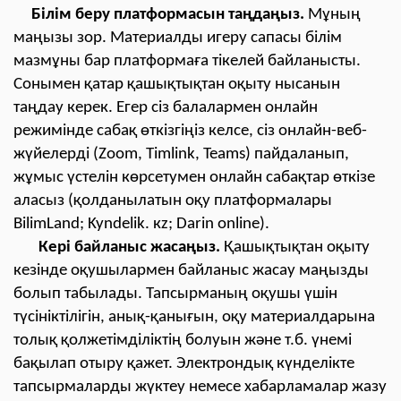
Білім беру платформасын таңдаңыз.
Мұның
маңызы зор. Материалды игеру сапасы білім
мазмұны бар платформаға тікелей байланысты.
Сонымен қатар қашықтықтан оқыту нысанын
таңдау керек. Егер сіз балалармен онлайн
режимінде сабақ өткізгіңіз келсе, сіз онлайн-веб-
жүйелерді (Zoom, Timlink, Teams) пайдаланып,
жұмыс үстелін көрсетумен онлайн сабақтар өткізе
аласыз (қолданылатын оқу платформалары
BilimLand; Kyndelik. кz; Darin online).
Кері байланыс жасаңыз.
Қашықтықтан оқыту
кезінде оқушылармен байланыс жасау маңызды
болып табылады. Тапсырманың оқушы үшін
түсініктілігін, анық-қанығын, оқу материалдарына
толық қолжетімділіктің болуын және т.б. үнемі
бақылап отыру қажет. Электрондық күнделікте
тапсырмаларды жүктеу немесе хабарламалар жазу