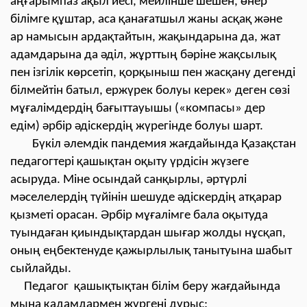
аңғарымпаз ақыл иесі, мейлінше шешен, өнер
білімге құштар, аса қанағатшыл жаны асқақ және
ар намысын ардақтайтын, жақындарына да, жат
адамдарына да әділ, жұрттың бәріне жақсылық
пен ізгілік көрсетіп, қорқыныш пен жасқану дегенді
білмейтін батыл, ержүрек болуы керек» деген сөзі
мұғалімдердің бағыттауышы («компасы» дер
едім) әрбір әдіскердің жүрегінде болуы шарт.
Бүкіл әлемдік пандемия жағдайында Қазақстан
педагогтері қашықтан оқыту үрдісін жүзеге
асыруда. Міне осындай санқырлы, әртүрлі
мәселелердің түйінін шешуде әдіскердің атқарар
қызметі орасан. Әрбір мұғалімге бала оқытуда
туындаған қиындықтардан шығар жолды нұсқап,
оның еңбектенуде қажырлылық танытуына шабыт
сыйлайды.
Педагог қашықтықтан білім беру жағдайында
мына қадамдармен жүргені дұрыс: