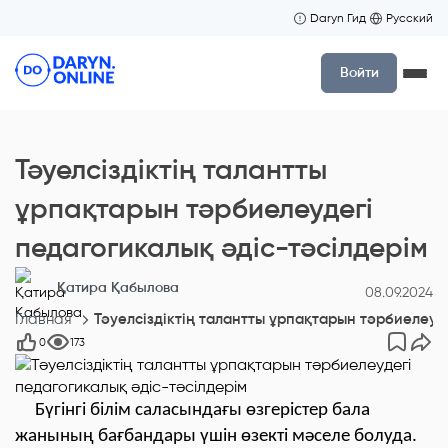
Daryn Гид
Русский
Войти
Тәуелсіздіктің талантты
ұрпақтарын тәрбиелеудегі
педагогикалық әдіс-тәсілдерім
Қатира Қабылова
08.09.2024
Главная
Тәуелсіздіктің талантты ұрпақтарын тәрбиелеуд
0
173
Бүгінгі білім саласындағы өзгерістер бала
жанының бағбандары үшін өзекті мәселе болуда.