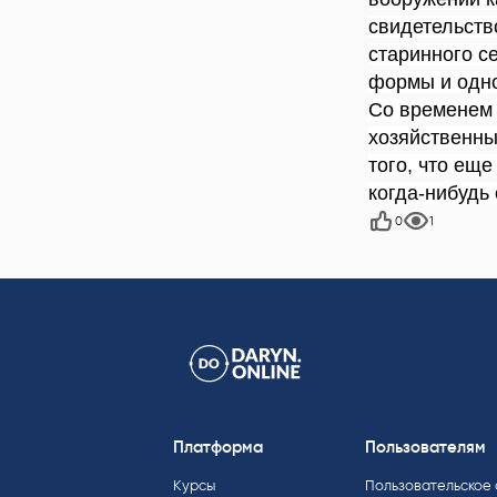
свидетельств
старинного с
формы и одно
Со временем 
хозяйственны
того, что ещ
когда-нибудь
0
1
Платформа
Пользователям
Курсы
Пользовательское