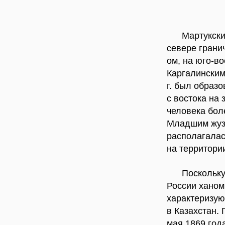
Мартукски
севере грани
ом, на юго-во
Каргалинским
г. был образо
с востока на 
человека боле
Младшим жузо
располагалас
на территори
Поскольку
России хано
характеризую
в Казахстан.
мая 1869 год