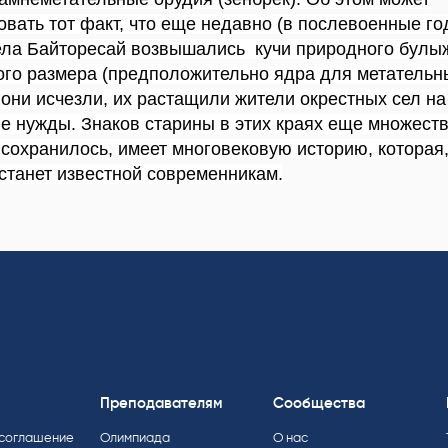
овать тот факт, что еще недавно (в послевоенные го
ела Байторесай возвышались кучи природного булы
го размера (предположительно ядра для метательны
они исчезли, их растащили жители окрестных сел на
е нужды. Знаков старины в этих краях еще множеств
е сохранилось, имеет многовековую историю, которая
 станет известной современникам.
Преподавателям
Сообщества
 соглашение
Олимпиада
О нас