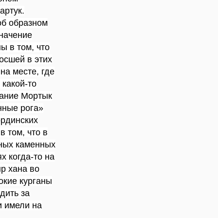
артук.
об образном
значение
ы в том, что
осшей в этих
на месте, где
 какой-то
вание Мортык
нные рога»
ординских
в том, что в
ных каменных
х когда-то на
р хана во
окие курганы
дить за
и имели на