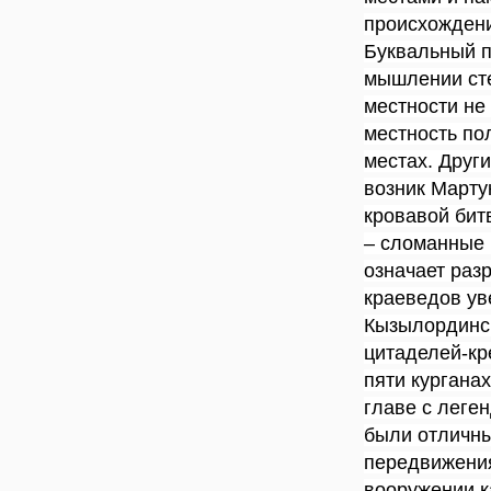
происхождении
Буквальный п
мышлении сте
местности не
местность по
местах. Други
возник Марту
кровавой бит
– сломанные 
означает раз
краеведов уве
Кызылординск
цитаделей-кре
пяти кургана
главе с леге
были отличны
передвижения
вооружении к