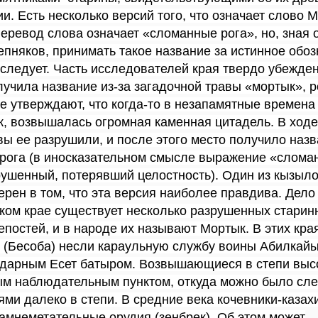
. Есть несколько версий того, что означает слово М
еревод слова означает «сломанные рога», но, зная 
пняков, принимать такое название за истинное обо
 следует. Часть исследователей края твердо убежден
лучила название из-за загадочной травы «мортык», р
е утверждают, что когда-то в незапамятные времена 
к, возвышалась огромная каменная цитадель. В ходе
вы ее разрушили, и после этого место получило наз
рога (в иносказательном смысле выражение «слома
рушенный, потерявший целостность). Один из кызыл
рен в том, что эта версия наиболее правдива. Дело 
ом крае существует несколько разрушенных старин
постей, и в народе их называют Мортык. В этих края
х (Бесоба) несли караульную службу воины Абилкайы
ндарным Есет батыром. Возвышающиеся в степи выс
м наблюдательным пунктом, откуда можно было сле
ми далеко в степи. В средние века кочевники-казах
амнеметательные орудия (зенбрек). Об этом может