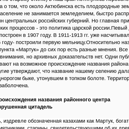
 о том, что около Актюбинска есть плодородные земл
население не занимается земледелием, быстро расп
ян центральных российских губерний. Но главная пр
ких процессов - это политика царской россии.Певый
остроен в 1907 году. В 1911-1913 гг. уже насчитыва
6 году- построили первую мельницу.Относительно на
пункта «Мартук» до сих пор есть разные мнения. Все
внимания, но архивных доказательств нет. Одни пуб
ывают на возможное происхождение названия района
угие утверждают, что название нашему селению дал
норогом быке, утонувшем в топком болоте. Террито
заболочена.
происхождения
названия районного центра
зрушенная цитадель
ь
, издревле обозначенная казахами как Мартук, бога
мятниками старины, свидетельствующими об их дре