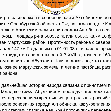
й р-н расположен в северной части Актюбинской обл
чит с Оренбургской областью РФ, на юго-западе с Ко
стоке с Алгинским р-ом и пригородом Актобе, на сев
 р-ом. Площадь р-на 660532 га или 6605.3 кв.км.16 
ван Мартукский район. Протяжность района с севера 
запад 147 км.По данным на 01.01.08 г., в районе про
е тридцати национальностей.В XVII в., точнее в 1693
м правил хан Абулхаир. Научно доказано, что ставк
ь южнее Мартукских земель, а летние пастбища рас
и района.
 дальнейшая история народа связана с принятием 
м Младшего жуза Абулхаиром, последующие десятил
тся переселением крестьян из центральных российс
 После основания города Актюбинска, как укрепления 
а по старому стилю) в наш край потянулись пересел