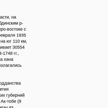
асти, на
бдинским р-
еро-востоке с
февраля 1935
на юг 110 км,
живает 30554
-1748 гг.,
а хана
полагались
подданства
етия
ких губерний
Ак-тобе (9
енцы из