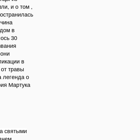
и, и о том ,
ространилась
ичина
 дом в
лось 30
звания
 они
ликации в
 от травы
а легенда о
рия Мартука
та святыми
внем