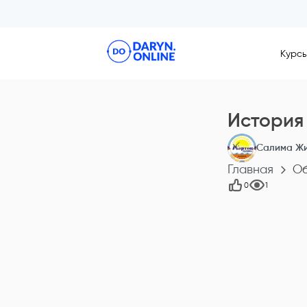
Курс
История
Салима Ж
Главная
О
0
1