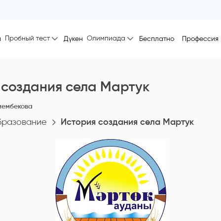
Пробный тест
Олимпиада
ы
Дүкен
Бесплатно
Профессия
 создания села Мартук
иембекова
бразование
История создания села Мартук