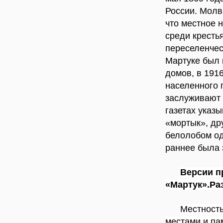
России. Молва
что местное 
среди кресть
переселенчес
Мартуке был п
домов, в 191
населенного 
заслуживают 
газетах указ
«мортык», др
белолобом од
раннее была 
Версии 
«Мартук».Ра
Местност
местами и па