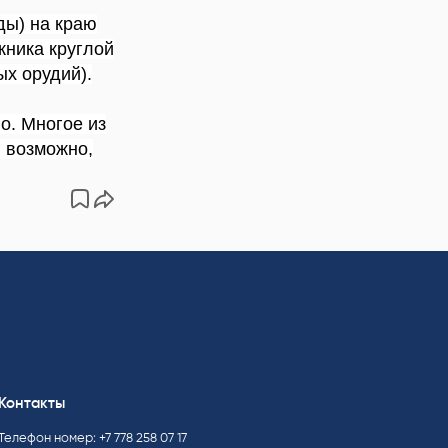
ды) на краю
жника круглой
х орудий).
о. Многое из
, возможно,
Контакты
Телефон номер: +7 778 258 07 17