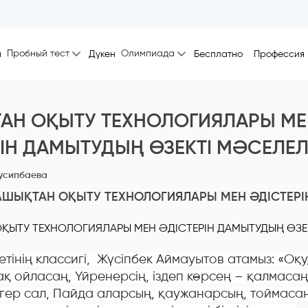
Пробный тест
Олимпиада
ы
Дүкен
Бесплатно
Профессия
АН ОҚЫТУ ТЕХНОЛОГИЯЛАРЫ МЕ
ІН ДАМЫТУДЫҢ ӨЗЕКТІ МӘСЕЛЕЛ
усипбаева
АШЫҚТАН ОҚЫТУ ТЕХНОЛОГИЯЛАРЫ МЕН ӘДІСТЕРІ
тінің классигі, Жүсіпбек Аймауытов атамыз: «Оқу,
 ойласаң, Үйренерсің, іздеп көрсең – қалмасаң,
жігер сал, Пайда аларсың, қаужанарсың, тоймасаң