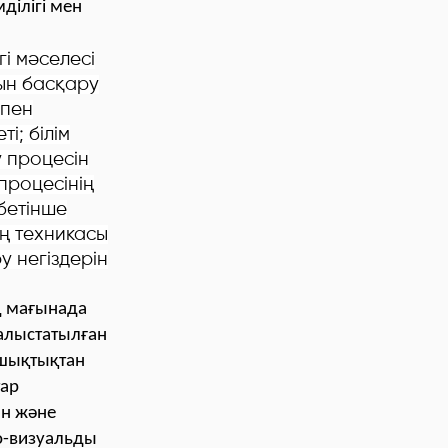
ділігі мен
і мәселесі
сын басқару
 пен
і; білім
 процесін
процесінің
 бетінше
ң техникасы
у негіздерін
 мағынада
 алыстатылған
ашықтықтан
тар
ын және
ио-визуальды