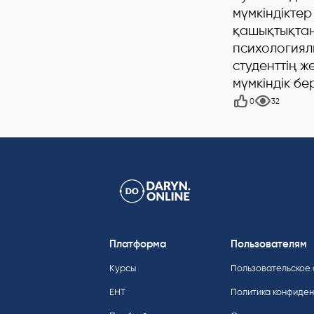
мүмкіндікте
қашықтықтан
психологиял
студенттің 
мүмкіндік бер
0
32
Платформа
Пользователям
Курсы
Пользовательское
ЕНТ
Политика конфиде