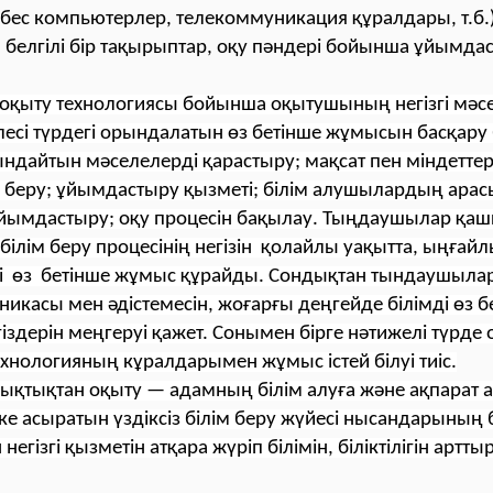
бес компьютерлер, телекоммуникация құралдары, т.б.
 белгілі бір тақырыптар, оқу пәндері бойынша ұйымд
қыту техно­логиясы бойынша оқытушының негізгі мәсел
есі түрдегі орындалатын өз бетінше жұмысын басқару
ндайтын мәселелерді қарастыру; мақсат пен міндеттерд
і беру; ұйымдастыру қызметі; білім алушылардың арас
йымдастыру; оқу процесін бақылау. Тыңдаушылар қа
 білім беру процесінің негізін қолайлы уақытта, ыңғай
гі өз бетінше жұмыс құрайды. Сондықтан тындаушылар
икасы мен әдістемесін, жоғарғы деңгейде білімді өз б
іздерін меңгеруі қажет. Сонымен бірге нәтижелі түрде 
хнологияның кұралдарымен жұмыс істей білуі тиіс.
қтықтан оқыту — адамның білім алуға және ақпарат а
ке асыратын үздіксіз білім беру жүйесі нысандарының б
гізгі қызметін атқара жүріп білімін, біліктілігін артты