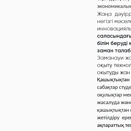
экономикалық
Жаңа дәуірд
негізгі мәс
инновациялы
саласындағы
білім беруді
заман талабы
Заманауи ж
оқыту техно
окытуды жан 
Қашықтықтан о
сабақтар студ
оқулықтар ме
жасалуда жән
қашықтықтан 
жетілдіру ер
ақпараттық т