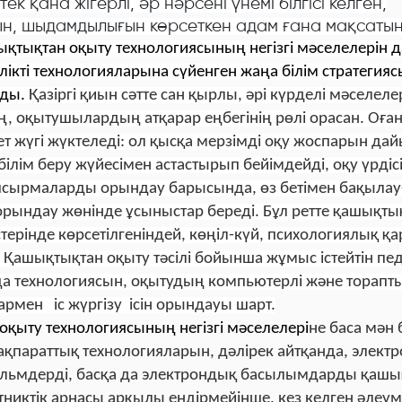
ек қана жігерлі, әр нәрсені үнемі білгісі келген,
н, шыдамдылығын көрсеткен адам ғана мақсатына
қтықтан оқыту технологиясының негізгі мәселелері
н 
лікті технологияларына сүйенген жаңа білім стратегия
ды.
Қазіргі қиын сәтте сан қырлы, әрі күрделі мәселеле
ң, оқытушылардың атқарар еңбегінің рөлі орасан. Оған 
т жүгі жүктеледі: ол қысқа мерзімді оқу жоспарын да
ілім беру жүйесімен астастырып бейімдейді, оқу үрдіс
апсырмаларды орындау барысында, өз бетімен бақыла
рындау жөнінде ұсыныстар береді. Бұл ретте қашықты
стерінде көрсетілгеніндей, көңіл-күй, психологиялық 
. Қашықтықтан оқыту тәсілі бойынша жұмыс істейтін пе
а технологиясын, оқытудың компьютерлі және торапт
олармен іс жүргізу ісін орындауы шарт.
қыту технологиясының негізгі мәселелері
не баса мән
 ақпараттық технологияларын, дәлірек айтқанда, элек
льмдерді, басқа да электрондық басылымдарды қашы
никтік арнасы арқылы ендірмейінше, кез келген әлеуме