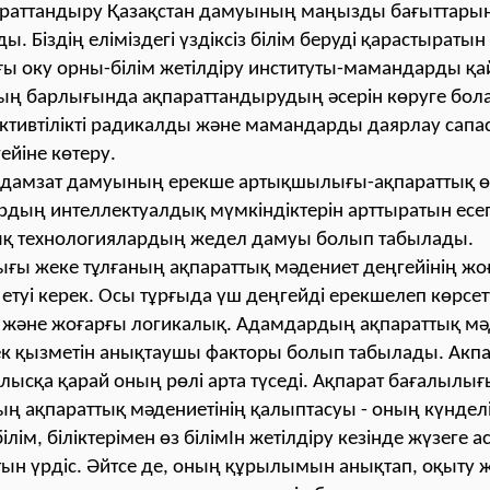
раттандыру Қазақстан дамуының маңызды бағыттарын
. Біздің еліміздегі үздіксіз білім беруді қарастыратын
ы оку орны-білім жетілдіру институты-мамандарды қай
ың барлығында ақпараттандырудың әсерін көруге бол
ктивтілікті радикалды және мамандарды даярлау сап
ейіне көтеру.
е адамзат дамуының ерекше артықшылығы-ақпараттық 
дың интеллектуалдық мүмкіндіктерін арттыратын есеп
ық технологиялардың жедел дамуы болып табылады.
ғы жеке тұлғаның ақпараттық мәдениет деңгейінің ж
етуі керек. Осы тұрғыда үш деңгейді ерекшелеп көрсе
и және жоғарғы логикалық. Адамдардың ақпараттық мә
к қызметін анықтаушы факторы болып табылады. Акп
алысқа қарай оның рөлі арта түседі. Ақпарат бағалылығ
ың ақпараттық мәдениетінің қалыптасуы - оның күнделі
 білім, біліктерімен өз білімІн жетілдіру кезінде жүзеге а
ын үрдіс. Әйтсе де, оның құрылымын анықтап, оқыту 