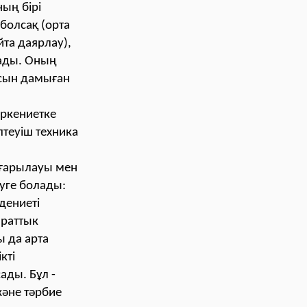
ың бірі
 болсақ (орта
та даярлау),
ады. Оның
асын дамыған
өркениетке
теуіш техника
оғарылауы мен
туге болады:
дениеті
араттык
ы да арта
кті
сады. Бұл -
және тәрбие