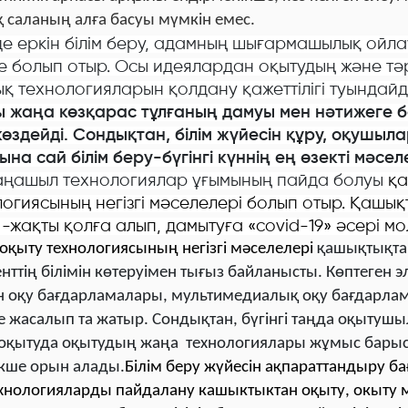
 саланың алға басуы мүмкін емес.
е еркін білім беру, адамның шығармашылық ойл
еле болып отыр. Осы идеялардан оқытудың және тә
қ технологияларын қолдану қажеттілігі туындайд
 жаңа көзқарас тұлғаның дамуы мен нәтижеге 
 көздейді. Сондықтан, білім жүйесін құру, оқушыла
на сай білім беру-бүгінгі күннің ең өзекті мәселе
аңашыл технологиялар ұғымының пайда болуы
қа
логиясының негізгі мәселелері болып отыр. Қашық
-жақты қолға алып, дамытуға «covid-19» әсері м
қыту технологиясының негізгі мәселелері
қашықтықтан
енттің білімін көтеруімен тығыз байланысты. Көптеген 
н оқу бағдарламалары, мультимедиалық оқу бағдарла
е жасалып та жатыр. Сондықтан, бүгінгі таңда оқытуш
оқытуда оқытудың жаңа технологиялары жұмыс бары
екше орын алады.
Білім беру жүйесін ақпа­раттандыру б
ехнологияларды пайдалану кашыктыктан оқыту, окыту 