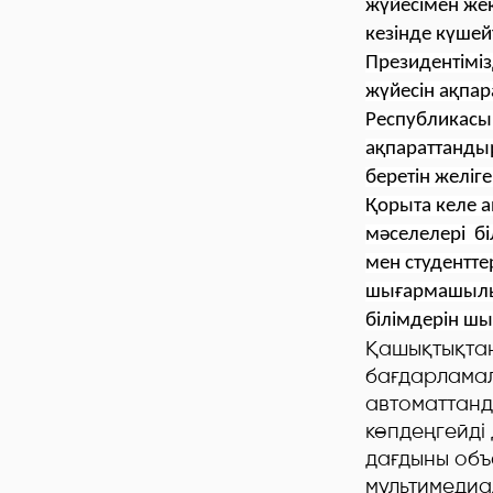
жүйесімен жек
кезінде күшей
Президентіміз
жүйесін ақпа
Республикасы 
ақпараттандыр
беретін желіге
Қорыта келе 
мәселелері
бі
мен студентте
шығармашылық 
білімдерін шы
Қашықтықтан
бағдарламал
автоматтанд
көпдеңгейді 
дағдыны объ
мультимедиал