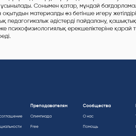
р ұсынылады. Сонымен қатар, мұндай бағдарлам
 оқытудын материалды өз бетінше игеру жетілдір
ық педагогикалык әдістерді пайдалану, қашықты
жеке психофизиологиялық ерекшеліктеріне қарай 
еді.
Преподавателям
Сообщества
 соглашение
Олимпиада
О нас
нциальности
Free
Помощь