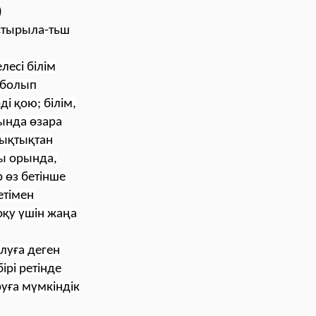
)
астырыла-тьш
есі білім
 болып
і қою; білім,
ында өзара
шықтықтан
лы орында,
 өз бетінше
етімен
оқу үшін жаңа
луға деген
ірі ретінде
руға мүмкіндік