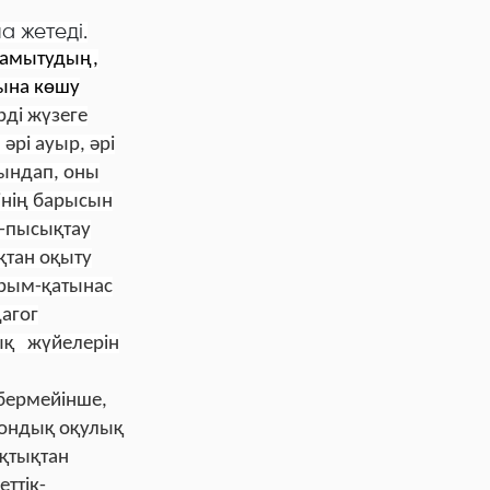
 жетеді.
дамытудың,
сына көшу
рді жүзеге
әрі ауыр, әрі
йындап, оны
інің барысын
у-пысықтау
қтан оқыту
қарым-қатынас
дагог
ық жүйелерін
 бермейінше,
трондық оқулық
қтықтан
ттік-