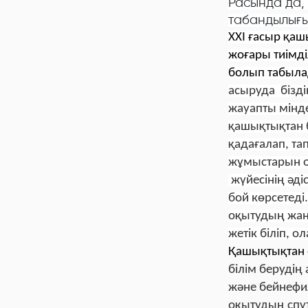
Расында да, т
табандылығы
XXI ғасыр
қашы
жоғары тиімді
болып табыла
асыруда бізді
жауапты мінде
қашықтықтан б
қадағалап, т
жұмыстарын о
жүйесінің әді
бой көрсетеді
оқытудың жаң
жетік біліп, 
Қашықтықтан о
білім берудің
және бейнефи
оқытудың спут