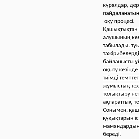
кұралдар, дер
пайдаланатын
оқу процесі.
Қашықтықтан о
алушының кел
табылады: туы
тәжірибелерд
байланысты ұ
оқыту кезінде
тиімді темпте
жұмыстың техн
толықтыру нег
ақпараттық те
Сонымен, қашы
құқықтарын іс
мамандардын не
береді.