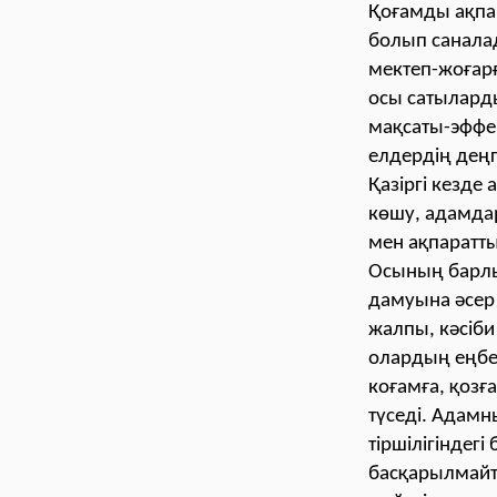
Қоғамды ақпа
болып саналады
мектеп-жоғарғ
осы сатылард
мақсаты-эффе
елдердің деңг
Қазіргі кезд
көшу, адамдар
мен ақпаратт
Осының барлы
дамуына әсер 
жалпы, кәсіб
олардың еңбе
коғамға, қозғ
түседі. Адамн
тіршілігіндегі
басқарылмайт