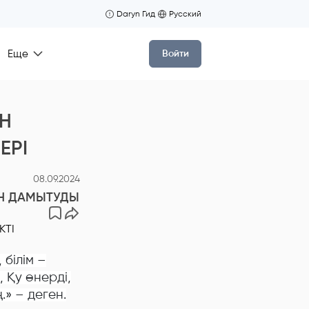
Daryn Гид
Русский
Еще
Войти
Н
ЕРІ
08.09.2024
Н ДАМЫТУДЫҢ ӨЗЕКТІ МӘСЕЛЕЛЕРІ
 білім –
 Қу өнерді,
.» – деген.