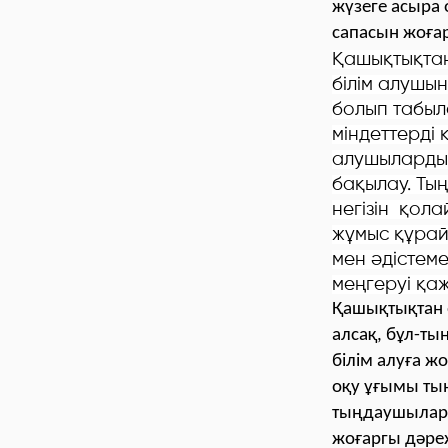
жүзеге асыра 
сапасын жоға
Қашықтықтан
білім алушы
болып табыл
міндеттерді 
алушылардың
бақылау. Ты
негізін қола
жұмыс құрай
мен әдістеме
меңгеруі қаж
Қашықтықтан 
алсақ, бұл-ты
білім алуға ж
оқу ұғымы ты
тыңдаушылард
жоғаргы дәреж