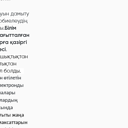
ауын дамыту
рбиелеудің
ы.
Білім
бағытталған
рға қазіргі
сі.
шықтықтан
тықтан
ол болды.
 өтілетін
электронды
малары
ылардың
сында
ағыты жаңа
максаттарын