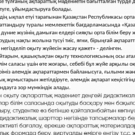
е түлғаның ақпараттық мәдениетін бағытталған түрде
туге, ұйымдастыруға болады.
дің ықпал етуі тарапынан Қазақстан Республикасы орта
раттандыру туралы мемлекеттік бағдарламасында «Қаз
дүние жүзінің дамыған елдері сияқты орта білім беру 
удың нақты жолына түсуі тиіс, яғни, бірыңғай ақпаратт
 негізделіп оқыту жүйесін жасау қажет» - делінген.
айтарым, қашықтықтан оқыту
технологиясының осы аталғ
лім саласы үшін өте жоғары, себебі бұл жүйе арқылы
ріміз әлемдік ақпараттармен байланысуга, ғылыми жә
жұмыстарын жетілдіруге, әлемдік ақпарат кеңістігінд
ндауга зор мүмкіндік алады.
 оқыту ақпараттық мәдениет деңгейі дидактикал
ар білім саласында оқытуды басқару мен бақыл
ыру, студентке өз бетінше қайталанбайтын көпнұ
дидактикалық шарттар негізінде тапсырмалар бер
ективті бағалау, ерекше ақпараттық материалд
ық формада беру, виртуалды өмірге енгізу т.с.с.