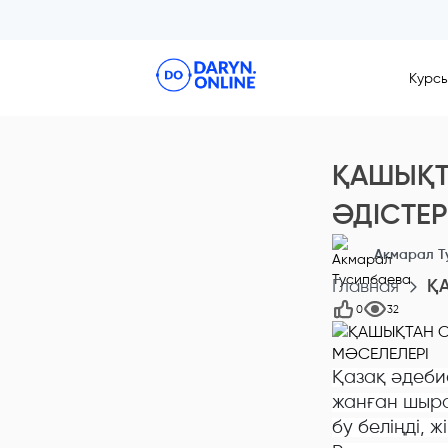
Курс
ҚАШЫҚТ
ӘДІСТЕР
Акмарал Т
Главная
Қ
0
32
Қазақ әдебие
жанған шырақ
бу беліңді, 