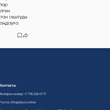
алар
ілген
қтан оқытуды
таңдауға
Контакты
Телефон номер: +7 778 258 07 17
Почта:
info@daryn.online