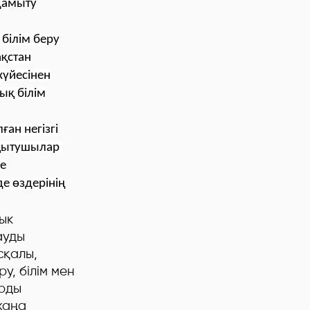
 дамыту
 білім беру
ақстан
жүйесінен
ық білім
ан негізгі
 оқытушылар
не
е өздерінің
ык
ауды
сқалы,
у, білім мен
арды
 жаңа