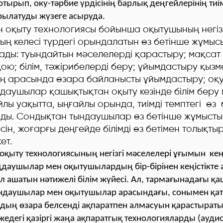
отырып, оку-тәрбие үрдісінің барлық деңгейлерінің тиім
рылатуды жүзеге асыруда.
 оқыту техно­логиясы бойынша оқытушының негізг
ның келесі түрдегі орындалатын өз бетінше жұмы
ады: туындайтын мәселелерді қарастыру; мақсат
қою; білім, тәжірибелерді беру; ұйымдастыру қызмет
 арасында өзара байланысты ұйымдастыру; оқу
ңдаушылар қашықтықтан оқыту кезінде білім беру 
йлы уақытта, ыңғайлы орында, тиімді темптегі өз
ды. Сондықтан тындаушылар өз бетінше жұмысты
сін, жоғарғы деңгейде білімді өз бетімен толықтыр
ет.
оқыту технологиясының негізгі мәселелері ұғымын
кең
ңдаушылар мен оқытушылардың бір-бірінен кеңістікте
ол ашатын нәтижелі білім жүйесі. Ал, тармағынадағы қ
ндаушылар мен оқытушылар арасындағы, сонымен қа
ың өзара белсенді ақпаратпен алмасуын қарастырат
едегі қазіргі жаңа ақпаратгық технологияларды (ауд