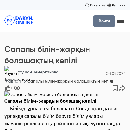
Daryn Гид
Русский
Войти
Сапалы білім-жарқын
болашақтың кепілі
Раушан Темерканова
08.09.2024
Главная
Сапалы білім-жарқын болашақтың кепілі
0
1
Сапалы білім- жарқын болашақ кепілі.
Білімді ұрпақ- ел болашағы.Сондықтан да жас
ұрпаққа сапалы білім беруге білім ұялары
жауапкершілікпен қарайтыны анық. Бүгінгі таңда