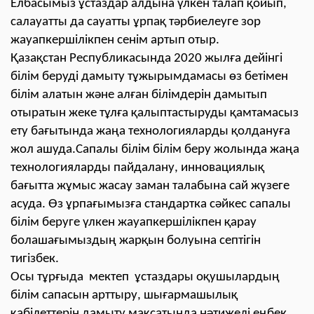
Елбасымыз ұстаздар алдына үлкен талап қойып,
салауатты да сауатты ұрпақ тәрбиелеуге зор
жауапкершілікпен сенім артып отыр.
Қазақстан Республикасында 2020 жылға дейінгі
білім беруді дамыту тұжырымдамасы өз бетімен
білім алатын және алған білімдерін дамытып
отыратын жеке тұлға қалыптастыруды қамтамасыз
ету бағытында жаңа технологияларды қолдануға
жол ашуда.Сапалы білім білім беру жолында жаңа
технологияларды пайдалану, инновациялық
бағытта жұмыс жасау заман талабына сай жүзеге
асуда. Өз ұрпағымызға стандартка сәйкес сапалы
білім беруге үлкен жауапкершілікпен қарау
болашағымыздың жарқын болуына септігін
тигізбек.
Осы тұрғыда мектеп ұстаздары оқушылардың
білім сапасын арттыру, шығармашылық
қабілеттерін дамыту мақсатында нәтижелі еңбек