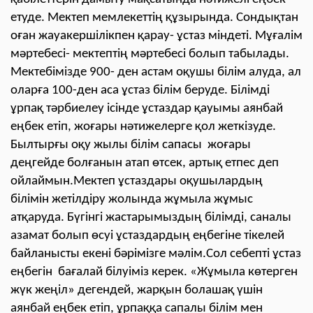
етуде. Мектеп мемлекеттің құзырында. Сондықтан
оған жауакершілікпен қарау- ұстаз міндеті. Мұғалім
мәртебесі- мектептің мәртебесі болып табылады.
Мектебімізде 900- ден астам оқушы білім алуда, ал
оларға 100-ден аса ұстаз білім беруде. Білімді
ұрпақ тәрбиелеу ісінде ұстаздар қауымы аянбай
еңбек етіп, жоғары нәтижелерге қол жеткізуде.
Былтырғы оқу жылы білім сапасы жоғары
деңгейде болғанын атап өтсек, артық етпес деп
ойлаймын.Мектеп ұстаздары оқушылардың
білімін жетілдіру жолында жұмыла жұмыс
атқаруда. Бүгінгі жастарымыздың білімді, саналы
азамат болып өсуі ұстаздардың еңбегіне тікелей
байланысты екені бәрімізге мәлім.Сол себепті ұстаз
еңбегін бағалай білуіміз керек. «Жұмыла көтерген
жүк жеңіл» дегендей, жарқын болашақ үшін
аянбай еңбек етіп, ұрпаққа сапалы білім мен