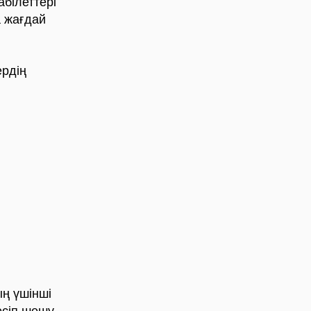
білеттері
 жағдай
ердің
ң үшінші