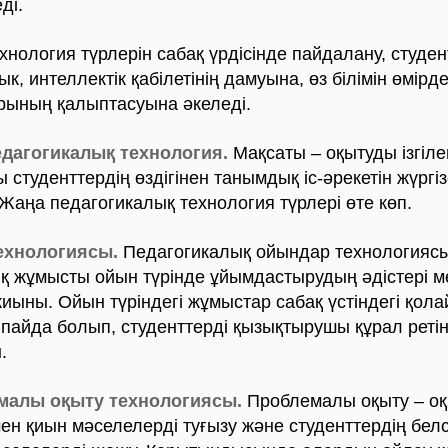
ді.
гия түрлерін сабақ үрдісінде пайдалану, студен
, интеллектік қабілетінің дамуына, өз білімін өмірд
рының қалыптасуына әкеледі.
дагогикалық технология.
Мақсаты – оқытуды ізгілен
 студенттердің өздігінен танымдық іс-әрекетін жүрг
 Жаңа педагогикалық технология түрлері өте көп.
ехнологиясы.
Педагогикалық ойындар технологиясы
қ жұмысты ойын түрінде ұйымдастырудың әдістері м
жиыны. Ойын түріндегі жұмыстар сабақ үстіндегі қол
пайда болып, студенттерді қызықтырушы құрал реті
.
малы оқыту технологиясы.
Проблемалы оқыту – о
н қиын мәселелерді туғызу және студенттердің белс