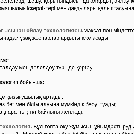
әселелерді шешу. Қорытындысында олардың ойлау қа
машылық іскерліктері мен дағдылары қалыптасуына
рғысынан ойлау технологиясы.
Мақсат пен міндетт
надай ұзақ жоспарлар арқылы іске асады:
змет;
талдау мен дәлелдеу түрінде қорғау.
огия бойынша:
нде қызығушылық артады;
өз бетімен білім алуына мүмкіндік беруі туады;
ақпараттық тіл байлығы жетіледі.
технология.
Бұл топта оқу жұмысын ұйымдастыруды