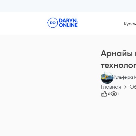
Курс
Арнайы 
технолог
Гульфира 
Главная
О
0
1