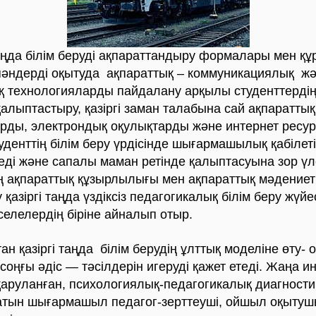
а білім беруді ақпараттандыру формалары мен құ
пәндерді оқытуда ақпараттық – коммуникациялық ж
 технологияларды пайдалану арқылы студенттердің
н қалыптастыру, қазіргі заман талабына сай ақпараттық
рды, электрондық оқулықтарды және интернет ресу
уденттің білім беру үрдісінде шығармашылық қабілет
реді және сапалы маман ретінде қалыптасуына зор үл
ң ақпараттық құзырлылығы мен ақпараттық мәдениет
қазiргi таңда үздiксiз педагогикалық бiлiм беру жүйе
селелердiң бiрiне айналып отыр.
зіргі таңда білім берудің ұлттық моделіне өту- о
соңғы әдіс — тәсілдерін игеруді қажет етеді. Жаңа 
 қаруланған, психологиялық-педагогикалық диагност
тын шығармашыл педагог-зерттеуші, ойшыл оқытуш