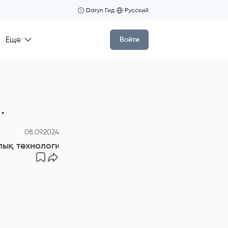
Daryn Гид
Русский
Еще
Войти
.
08.09.2024
ық технологияларды пайдаланудың тиімділігі.