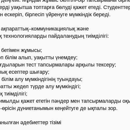
 деңгейі. Мұндай жұмыс белгілі-бір тапсырманы бірл
ерді уақытша топтарға бөлуді қажет етеді. Студенттер
н ескеріп, бірлесіп үйренуге мүмкіндік береді.
параттық–коммуникациялық және
 технологияларды пайдаланудың тиімділігі:
з бетімен жұмысы;
өп білім алып, уақытты үнемдеу;
 дағдыларын тест тапсырмалары арқылы тексеру;
ық есептер шығару;
білім алу мүмкіндігінің туындауы;
ратты жедел түрде алу мүмкіндігі;
 тиімділігі;
 қимылды қажет ететін пәндер мен тапсырмаларды оқ
й-өрісін дүниетанымын кеңейтуге де ықпалы зор.
ған әдебиеттер тізімі