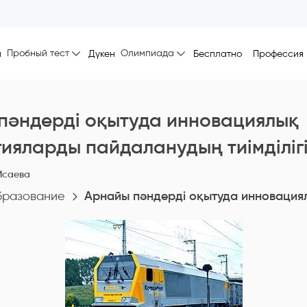
Пробный тест
Олимпиада
ы
Дүкен
Бесплатно
Профессия
пәндерді оқытуда инновациялық
ияларды пайдаланудың тиімділігі
Исаева
бразование
Арнайы пәндерді оқытуда инновациял