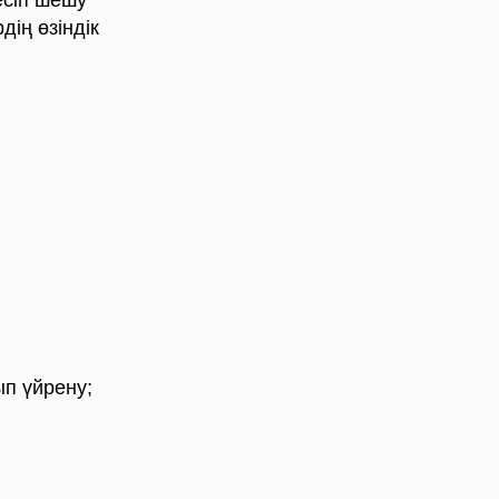
есіп шешу
дің өзіндік
ып үйрену;