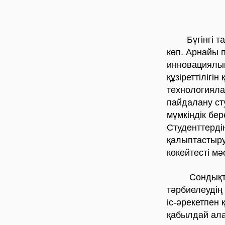
Бүгінгі таңд
көп. Арнайы 
инновациялық
құзіреттілігі
технологияла
пайдалану ст
мүмкіндік бе
Студенттерді
қалыптастыру 
көкейтестi мә
Сондықтан қа
тәрбиелеудің 
іс-әрекетпен
қабылдай ала