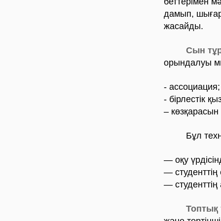
беттерімен м
дамып, шығар
жасайды.
Сын тұ
орындалуы мы
- ассоциация;
- бірлестік қы
– көзқарасын 
Бұл технол
— оқу үрдісі
— студенттің 
— студенттің 
Топтық 