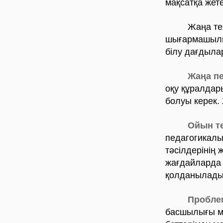
мақсатқа жете
Жаңа техноло
шығармашылык
білу дағдыла
Жаңа пе
оқу құралдары
болуы керек.
Ойын т
педагогикалы
тәсілдерінің 
жағдайларда 
қолданылады
Пробле
басшылығы ме