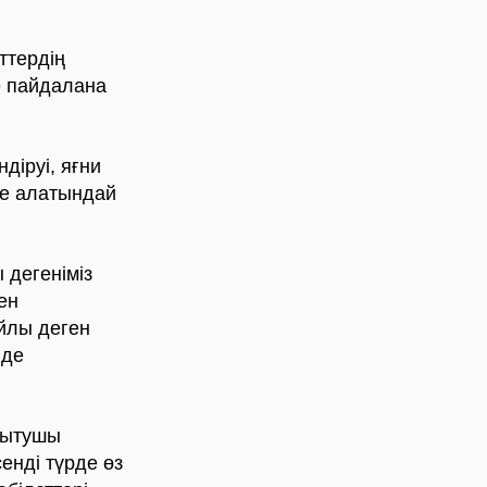
ттердің
е пайдалана
діруі, яғни
ізе алатындай
 дегеніміз
ен
айлы деген
нде
қытушы
енді түрде өз