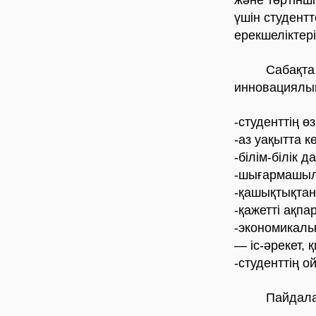
және төртінші
үшін студентт
ерекшеліктері
Сабақта ақ
инновациялық
-студенттің ө
-аз уақытта к
-білім-білік
-шығармашыл
-қашықтықтан 
-қажетті ақпа
-экономикалық
— іс-әрекет,
-студенттің о
Пайдаланыл