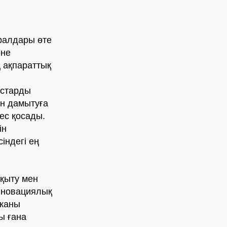
ралдары өте
әне
 ақпараттық
рстарды
ін дамытуға
ес қосады.
iн
сiндегi ең
қыту мен
инновациялық
иканы
ы ғана