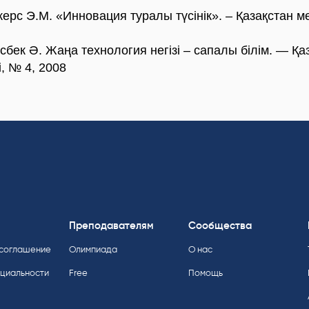
жерс Э.М. «Инновация туралы түсінік». – Қазақстан ме
ісбек Ә. Жаңа технология негізі – сапалы білім. — Қа
і, № 4, 2008
Преподавателям
Сообщества
 соглашение
Олимпиада
О нас
нциальности
Free
Помощь