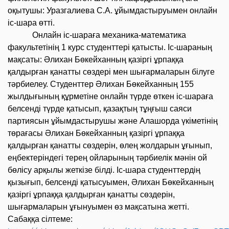
оқытушы: Уразгалиева С.А. ұйымдастыруымен онлайн
іс-шара өтті.
Онлайн іс-шараға механика-математика
факультетінің 1 курс студенттері қатысты. Іс-шараның
мақсаты: Әлихан Бөкейханның қазіргі ұрпаққа
қалдырған қанатты сөздері мен шығармаларын білуге
тәрбиелеу. Студенттер Әлихан Бөкейханның 155
жылдығының құрметіне онлайн түрде өткен іс-шараға
белсенді түрде қатысып, қазақтың тұңғыш саяси
партиясын ұйымдастырушы және Алашорда үкіметінің
төрағасы Әлихан Бөкейханның қазіргі ұрпаққа
қалдырған қанатты сөздерін, өлең жолдарын ұғынып,
еңбектеріндегі терең ойларының тәрбиелік мәнін ой
бөлісу арқылы жеткізе білді. Іс-шара студенттердің
қызығып, белсенді қатысуымен, Әлихан Бөкейханның
қазіргі ұрпаққа қалдырған қанатты сөздерін,
шығармаларын ұғынуымен өз мақсатына жетті.
Сабаққа сілтеме: