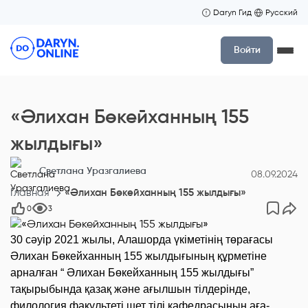
Daryn Гид
Русский
Войти
«Әлихан Бөкейханның 155
жылдығы»
Светлана Уразгалиева
08.09.2024
Главная
«Әлихан Бөкейханның 155 жылдығы»
0
3
30 сәуір 2021 жылы, Алашорда үкіметінің төрағасы
Әлихан Бөкейханның 155 жылдығының құрметіне
арналған “
Әлихан Бөкейханның 155 жылдығы”
тақырыбында қазақ және ағылшын тілдерінде,
филология факультеті шет тілі кафедрасының аға-