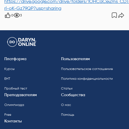
https://drive.google.com/drive/folders/1OHCaCeiZms_CD
rl-oK-Gz79QP?usp=sharing
0
3
Платформа
Пользователям
Курсы
Пользовательское соглашение
ЕНТ
Политика конфиденциальности
Пробный тест
Статьи
Преподавателям
Сообщества
Олимпиада
О нас
Free
Помощь
Контакты