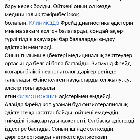
бару керек болды. Өйткені оның ол кезде
медициналық тәжірибесі жоқ
Клиникада
болатын.
Фрейд диагностика әдістерін
миына зақым келген балаларды, сондай-ақ әр-
түрлі тілдік ақаулары бар балаларды емдеу
әдістерін меңгерді.
Оның ғылыми еңбектері медициналық зерттеулер
ортасында белгілі бола бастайды. Зигмунд Фрейд
жоғары білікті невропатолог дәрігер ретінде
танылады. Өзіне келген науқастарды ол жылу, су,
электр тогы арқылы
физиотерапия
яғни
әдістерімен емдейді.
Алайда Фрейд көп ұзамай бұл физиотерапиялық
әдістерге қанағаттанбайды, өйткені емдеудің
тиімділігі жақсартуды қажет етті. Ол басқа әдістерді
іздестіре бастады. Соның ішінде сол кездің
дәрігерлері жақсы нәтижеге қол жеткізіп