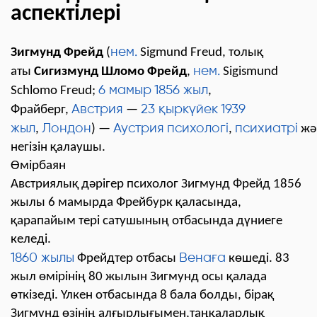
аспектілері
нем.
Зигмунд Фрейд
(
Sigmund Freud
, толық
нем.
аты
Сигизмунд Шломо Фрейд
,
Sigismund
6 мамыр
1856 жыл
Schlomo Freud
;
,
Австрия
23 қыркүйек
1939
Фрайберг,
—
жыл
Лондон
Аустрия
психологі
психиатрі
,
) —
,
жә
негізін қалаушы.
Өмірбаян
Австриялық дәрігер психолог Зигмунд Фрейд 1856
жылы 6 мамырда Фрейбурк қаласында,
қарапайым тері сатушының отбасында дүниеге
келеді.
1860 жылы
Венаға
Фрейдтер отбасы
көшеді. 83
жыл өмірінің 80 жылын Зигмунд осы қалада
өткізеді. Үлкен отбасында 8 бала болды, бірақ
Зигмунд өзінің алғырлығымен,таңқаларлық