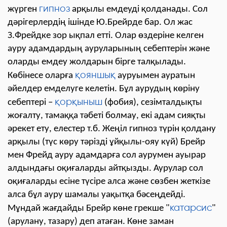
гипноз
жүрген
арқылы емдеуді қолданады. Сол
дәрігерлердің ішінде Ю.Брейрде бар. Ол жас
З.Фрейдке зор ықпал етті. Олар өздеріне келген
ауру адамдардың ауруларының себептерін және
оларды емдеу жолдарын бірге талқылады.
қояншық
Көбінесе оларға
ауруымен ауратын
әйелдер емделуге келетін. Бұл аурудың көріну
қорқыныш
себептері –
(фобия), сезімталдықты
жоғалту, тамаққа тәбеті болмау, екі адам сияқты
әрекет ету, елестер т.б. Жеңіл гипноз түрін қолдану
арқылы (түс көру тәрізді ұйқылы-ояу күй) Брейр
мен Фрейд ауру адамдарға сол аурумен ауырар
алдындағы оқиғаларды айтқызды. Аурулар сол
оқиғаларды есіне түсіре алса және сөзбен жеткізе
алса бұл ауру шамалы уақытқа бәсеңдейді.
катарсис
Мұндай жағдайды Брейр көне грекше "
"
(арулану, тазару) деп атаған. Көне заман