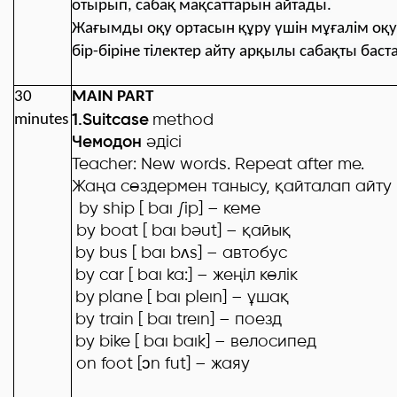
отырып, сабақ мақсаттарын айтады.
Жағымды оқу ортасын құру үшін мұғалім о
бір-біріне тілектер айту арқылы сабақты баст
30
MAIN PART
1.Suitcase
method
minutes
Чемодон
әдісі
Teacher:
New words. Repeat after me.
Жаңа сөздермен танысу, қайталап айту
by ship [ baı
∫
ip]
– кеме
by boat [ baı b
ә
ut] –
қайық
by bus [ baı b
ʌs] –
автобус
by car [ baı ka:
] –
жеңіл көлік
by
plane [ baı pleın
] –
ұшақ
by train [ baı treın
] –
поезд
by bike [ baı baık
] –
велосипед
on foot [
ͻ
n fut] –
жаяу