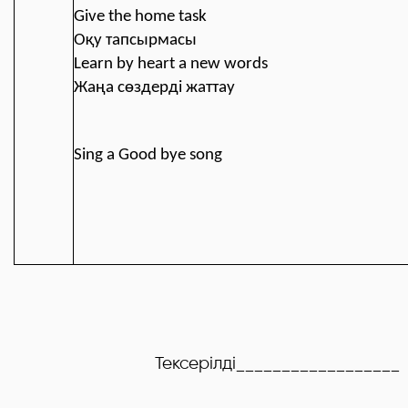
Give the home task
Оқу тапсырмасы
Learn by heart a new words
Жаңа сөздерді жаттау
Sing a Good bye song
Тексерілді
__________________