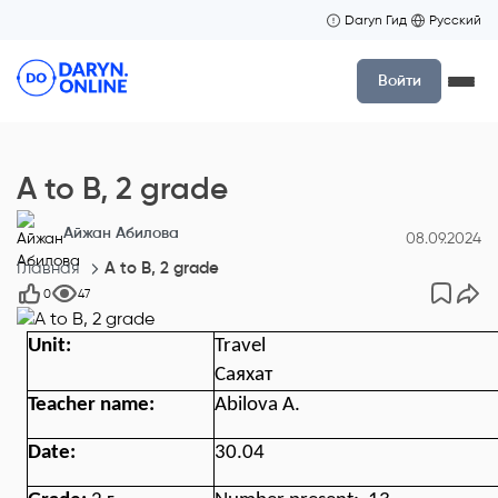
Daryn Гид
Русский
Войти
A to B, 2 grade
Айжан Абилова
08.09.2024
Главная
A to B, 2 grade
0
47
Unit
:
Travel
Саяхат
Teacher name:
Abilova A.
Date
:
30.04