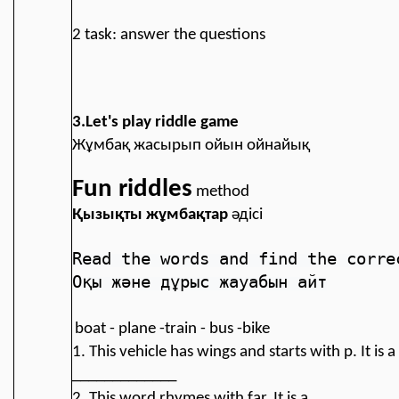
2 task: answer the questions
3.Let's play riddle game
Жұмбақ жасырып ойын ойнайық
Fun riddles
method
Қызықты жұмбақтар
әдісі
Read the words and 
find the corre
Оқы және дұрыс жауабын айт
boat - plane -train - bus -bike
1. This vehicle has wings and starts with p. It is a
_____________
2. This word rhymes with far. It is a __________