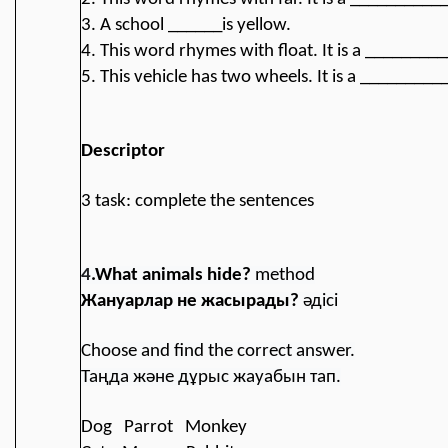
3. A school ______is yellow.
4. This word rhymes with float. It is a ________
5. This vehicle has two wheels. It is a ________
Descriptor
3 task: complete the sentences
4
.What animals hide
?
method
Жануарлар не жасырады?
әдісі
Choose and find the correct answer
.
Таңда және дұрыс жауабын тап.
Dog Parrot Monkey