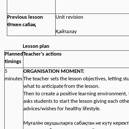
Previous lesson
Unit revision
Өткен сабақ
Қайталау
Lesson p
lan
Planned
Teacher's actions
timings
5
ORGANISATION MOMENT:
minutes
The teacher sets the lesson objectives, letting 
what to anticipate
from the lesson.
Then to create a positive learning environment,
asks students to start the lesson giving each oth
advices/wishes for healthy lifestyle.
Мұғалім оқушыларға сабақтан не күту керекті