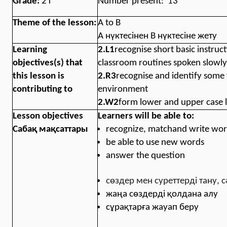
Grade
:
2
г
Number present:
13
Theme of the lesson:
A to B
А нүктесінен В нүктесіне жету
Learning
2.L
1
recognise short basic instruct
objectives(s) that
classroom routines spoken slowly 
this lesson is
2.R3
recognise and identify some 
contributing to
environment
2.W2
form lower and upper case l
Lesson objectives
Learners will be able to:
Сабақ мақсаттары
recognize, matchand write wor
be able to use new words
answer the question
сөздер мен суреттерді тану, 
жаңа сөздерді қолдана алу
сұрақтарға жауап беру