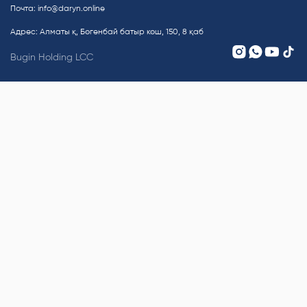
Почта:
info@daryn.online
Адрес: Алматы қ, Бөгенбай батыр көш, 150, 8 қаб
Bugin Holding LCC