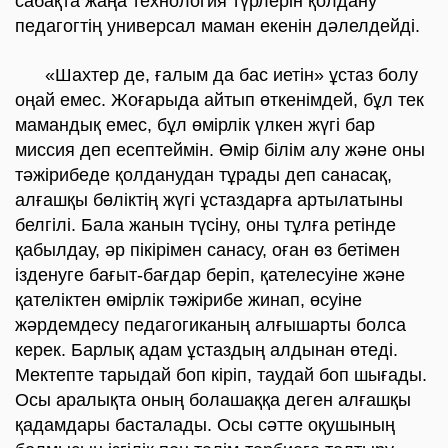
сабақта жаңа технология түрлерін қолдану
педагогтің универсал маман екенін дәлелдейді.
«Шахтер де, ғалым да бас иетін» ұстаз болу
оңай емес. Жоғарыда айтып өткенімдей, бұл тек
мамандық емес, бұл өмірлік үлкен жүгі бар
миссия деп есептеймін. Өмір білім алу және оны
тәжірибеде қолданудан тұрады деп санасақ,
алғашқы бөліктің жүгі ұстаздарға артылатыны
белгілі. Бала жанын түсіну, оны тұлға ретінде
қабылдау, әр пікірімен санасу, оған өз бетімен
ізденуге бағыт-бағдар беріп, қателесуіне және
қателіктен өмірлік тәжірибе жинап, өсуіне
жәрдемдесу педагогиканың алғышарты болса
керек. Барлық адам ұстаздың алдынан өтеді.
Мектепте тарыдай боп кіріп, таудай боп шығады.
Осы аралықта оның болашаққа деген алғашқы
қадамдары басталады. Осы сәтте оқушының