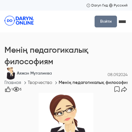
Daryn Гид
Русский
Войти
Менің педагогикалық
философиям
Аяжан Муталиева
08.09.2024
Главная
Творчество
Менің педагогикалық философиям
1
5