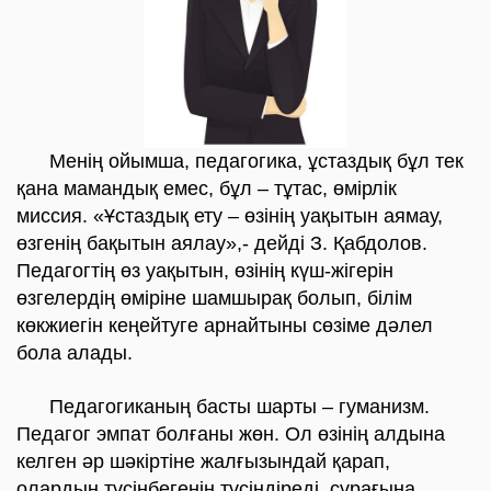
​Менің ойымша, педагогика, ұстаздық бұл тек
қана мамандық емес, бұл – тұтас, өмірлік
миссия. «Ұстаздық ету – өзінің уақытын аямау,
өзгенің бақытын аялау»,- дейді З. Қабдолов.
Педагогтің өз уақытын, өзінің күш-жігерін
өзгелердің өміріне шамшырақ болып, білім
көкжиегін кеңейтуге арнайтыны сөзіме дәлел
бола алады.
Педагогиканың басты шарты – гуманизм.
Педагог эмпат болғаны жөн. Ол өзінің алдына
келген әр шәкіртіне жалғызындай қарап,
олардың түсінбегенін түсіндіреді, сұрағына