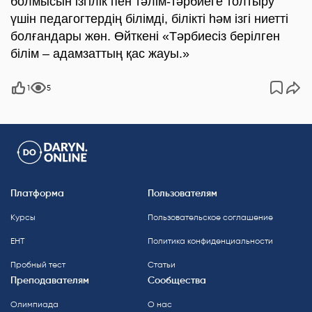
болмысын ізгілік пен тәлім-тәрбиеге толтыру
үшін педагогтердің білімді, білікті һәм ізгі ниетті
болғандары жөн. Өйткені «Тәрбиесіз берілген
білім – адамзаттың қас жауы.»
1
5
Платформа
Пользователям
Курсы
Пользовательское соглашение
ЕНТ
Политика конфиденциальности
Пробный тест
Статьи
Преподавателям
Сообщества
Олимпиада
О нас