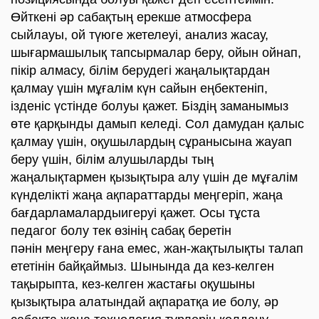
Өйткені әр сабақтың ерекше атмосфера
сыйлауы, ой түюге жетелеуі, анализ жасау,
шығармашылық тапсырмалар беру, ойын ойнап,
пікір алмасу, білім берудегі жаңалықтардан
қалмау үшін мұғалім күн сайын еңбектеніп,
ізденіс үстінде болуы қажет. Біздің заманымыз
өте қарқынды дамып келеді. Сол дамудан қалыс
қалмау үшін, оқушылардың сұранысына жауап
беру үшін, білім алушыларды тың
жаңалықтармен қызықтыра алу үшін де мұғалім
күнделікті жаңа ақпараттарды меңгеріп, жаңа
бағдарламалардыигеруі қажет. Осы тұста
педагог болу тек өзінің сабақ беретін
пәнін меңгеру ғана емес, жан-жақтылықты талап
ететінін байқаймыз. Шынында да кез-келген
тақырыпта, кез-келген жастағы оқушыны
қызықтыра алатындай ақпаратқа ие болу, әр