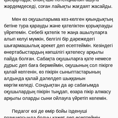
жәрдемдеседі, соған лайықты жағдаят жасайды.
Мен өз оқушыларыма кез-келген қиындықтың
бетіне тура қарауды және қателіктен қорықпауды
үйретемін. Себебі қателік те жаңа ашылуларға
алып келуі мүмкін, белгілі бір дәрежедегі
шығармашылық әрекет деп есептеймін. Кезіндегі
өнертабыстардың көпшілігі қателесу арқылы
пайда болған. Сабақта оқушыларға қате немесе
дұрыс деп баға бермеймін, оқушының сол пікірге
қалай келгенін, өз пікірін сыныптастарының
алдында қалай дәлелдеп шыққанын
көргім келеді. Сондықтан да әр сабағымда
оқушылардың пікірін тыңдап, өзара пікір алмасу
арқылы оларды сыни ойлауға үйретіп келемін.
Педагог өзі де өмір бойы ізденуші
позициясында болуы қажет деп есептеймін.