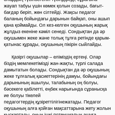
жауап табуы үшін көмек қолын созады, бағыт-
бағдар беріп, жөн сілтейді. Жақсы педагог
баланың бойындағы дарынын байқап, оны ашып
қана қоймайды. Ол кез-келген оқушының жарық
жұлдыз екеніне кәміл сенеді. Сондықтан да әр
оқушымен жеке және толық тұлға ретінде қарым-
қатынас құрады, оқушының пікірін сыйлайды.
Қазіргі оқушылар – еліміздің ертеңі. Олар
біздің мемлекетімізді жан-жақты, түрлі салада
дамытатын болады. Сондықтан да әр оқушының
жеке тұлғалық қасиеттерінің дамуы, бойындағы
дарынының ашылуы, талабының оң болуы,
бәсекеге қабілетті, еңбек нарығында сұранысқа
ие болуы тікелей
педагогтердің құзіреттілігінежатады. Педагог
оқушының алға қойған мақсаттарына жету жолын
қысқартады, оның ішкі потенциалын ашуға