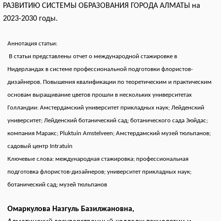
РАЗВИТИЮ СИСТЕМЫ ОБРАЗОВАНИЯ ГОРОДА АЛМАТЫ на
2023-2030 годы.
Аннотация статьи:
В статьи представлены отчет о международной стажировке
в
Нидерландах
в системе профессиональной подготовки
флористов-
дизайнеров. Повышения квалификации по теоретическим и практическим
основам выращивание цветов прошли в нескольких университетах
Голландии: Амстердамский университет прикладных наук;
Лейденский
университет;
Лейденский ботанический сад; ботанического сада Зюйдас;
компания Маракс; Pluktuin Amstelveen; Амстердамский музей тюльпанов;
садовый центр Intratuin
Ключевые слова
:
международная стажировка; профессиональная
подготовка
флористов-дизайнеров; университет прикладных наук;
ботанический сад; музей тюльпанов
Омаркулова Назгуль Базилжановна
,