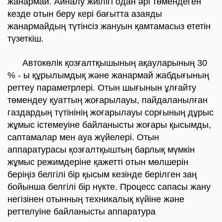
жанармай. Айналу жиілігі одан әрі төмендеген
кезде отын беру кері бағытта азаяды
жанармайдың түтінсіз жануын қамтамасыз ететін
түзеткіш.
Автокөлік қозғалтқышының ақауларының 30
% - ы құрылымдық және жанармай жабдығының
реттеу параметрлері. Отын шығынын ұлғайту
төмендеу қуаттың жоғарылауы, пайдаланылған
газдардың түтінінің жоғарылауы сорғының дұрыс
жұмыс істемеуіне байланысты жоғары қысымды,
саптамалар мен ауа жүйелері. Отын
аппаратурасы қозғалтқыштың барлық мүмкін
жұмыс режимдеріне қажетті отын мөлшерін
беріңіз белгілі бір қысым кезінде берілген заң
бойынша белгілі бір нүкте. Процесс сапасы жану
негізінен отынның техникалық күйіне және
реттелуіне байланысты аппаратура