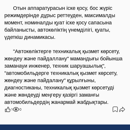
Отын аппаратурасын іске қосу, бос жүріс
режимдерінде дұрыс реттеуден, максималды
момент, номиналды қуат іске қосу сапасына
байланысты, автокөліктің үнемділігі, қуаты,
үдеткіш динамикасы.
"Автокөліктерге техникалық қызмет көрсету,
жөндеу және пайдаллану" мамандығы бойынша
заманауи инженер, техник шаруашылық",
"автомобильдерге техникалық қызмет көрсету,
жөндеу және пайдалану" құрылғыны,
диагностиканы, техникалық қызмет көрсетуді
және жөндеуді меңгеру қазіргі заманғы
автомобильдердің жанармай жабдықтары.
1
0