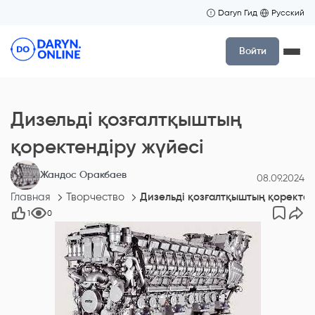
Daryn Гид
Русский
Войти
Дизельді қозғалтқыштың
қоректендіру жүйесі
Жандос Оракбаев
08.09.2024
Главная
Творчество
Дизельді қозғалтқыштың қоректен
1
0