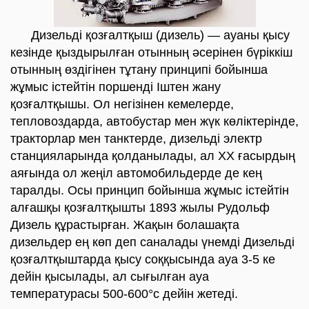
Дизельді қозғалтқыш (дизель) — ауаны қысу
кезінде қыздырылған отынның әсерінен бүріккіш
отынның өздігінен тұтану принципі бойынша
жұмыс істейтін поршенді Іштен жану
қозғалтқышы. Ол негізінен кемелерде,
тепловоздарда, автобустар мен жүк көліктерінде,
тракторлар мен танктерде, дизельді электр
станцияларында қолданылады, ал ХХ ғасырдың
аяғында ол жеңіл автомобильдерде де кең
таралды. Осы принцип бойынша жұмыс істейтін
алғашқы қозғалтқышты 1893 жылы Рудольф
Дизель құрастырған. Жақын болашақта
дизельдер ең көп деп саналады үнемді Дизельді
қозғалтқыштарда қысу соққысында ауа 3-5 ке
дейін қысылады, ал сығылған ауа
температурасы 500-600°с дейін жетеді.