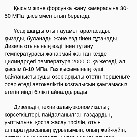
Қысым және форсунка жану камерасына 30-
50 МПа қысыммен отын беріледі.
Ұсақ шаңды отын ауамен араласады,
қызады, буланады және өздігінен тұтанады.
Дизель отынының өздігінен тұтану
температурасы жанармай жанған кезде
цилиндрдегі температура 2000°C-қа жетеді, ал
қысым 8-10 МПа. Газ қысымының күші
байланыстырушы өзек арқылы өтетін поршеньге
әсер етеді автокөліктің қозғалысын қамтамасыз
ететін иінді білікті айналдырады
Дизельдің техникалық-экономикалық
көрсеткіштері, пайдаланылған газдардың
уыттылығы қоспа жасау тәсілін, отын
аппаратурасының құрылымын, оның жай-күйін,