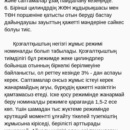
және саптамалар ұзақ пайдалану кезеңінде.
6. Бірінші цилиндрдің ЖӨН жұдырықшасы мен
ТӨН поршеніне қатысты отын беруді бастау
дайындаушы зауыттың қажетті мәндеріне сәйкес
болуы тиіс.
Қозғалтқыштың негізгі жұмыс режимі
номиналды болып табылады. Қозғалтқыштың
тиімділігі бұл режимде жеке цилиндрлер
бойынша отынның біркелкі берілмеуіне
байланысты, ол реттеу кезінде 3% - дан аспауы
керек. Саптамалар онсыз жұмыс істеуі керек
жанармайдың ағуы, бүркудің қажетті нәзіктігін
қамтамасыз етеді. Іске қосу режимінде жанармай
беру номиналды режимге қарағанда 1,5-2 есе
көп. Үшін шамадан тыс жүктеме режимінде
крутящий моментті ұлғайту тікелей түзеткіштің
жұмысына кіріседі, берілісті арттырады