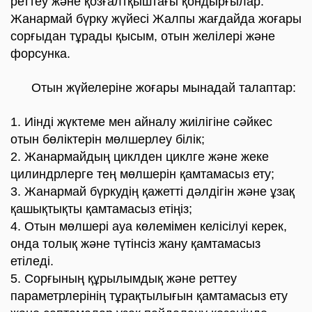
реттеу және қозғалтқыштағы қондырғылар.
Жанармай бүрку жүйесі Жалпы жағдайда жоғары
сорғыдан тұрады қысым, отын желілері және
форсунка.
Отын жүйелеріне жоғары мынадай талаптар:
1. Иінді жүктеме мен айналу жиілігіне сәйкес
отын бөліктерін мөлшерлеу білік;
2. Жанармайдың циклден циклге және жеке
цилиндрлерге тең мөлшерін қамтамасыз ету;
3. Жанармай бүркудің қажетті дәлдігін және ұзақ
қашықтықты қамтамасыз етіңіз;
4. Отын мөлшері ауа көлемімен келісілуі керек,
онда толық және түтінсіз жану қамтамасыз
етіледі.
5. Сорғының құрылымдық және реттеу
параметрлерінің тұрақтылығын қамтамасыз ету