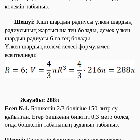
көлемін табыңыз.
Шешуі:
Кіші шардың радиусы үлкен шардың
радиусының жартысына тең болады, демек үлкен
шардың радиусы 6-ға тең болады.
Үлкен шардың көлемі келесі формуламен
есептелінеді:
Жауабы:
288π
Есеп №4.
Бөшкенің
2/
3
бөлігіне 150 литр су
құйылған. Егер бөшкенің биіктігі 0,3 метр болса,
онда бөшкенің табанының ауданын табыңыз.
Шешуі:
Бөшкенің формасы цилиндр тәріздес