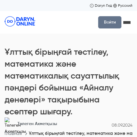
Daryn Гид
Русский
Войти
Ұлттық бірыңғай тестілеу,
математика және
математикалық сауаттылық
пәндері бойынша «Айналу
денелері» тақырыбына
есептер шығару.
Төлеген Ахметқызы
08.09.2024
Главная
Ұлттық бірыңғай тестілеу, математика және ма