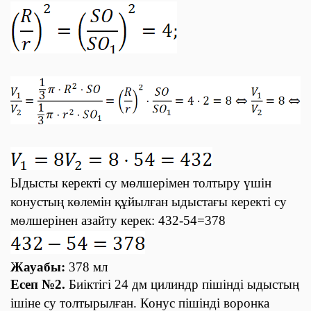
Ыдысты керекті су мөлшерімен толтыру үшін
конустың көлемін құйылған ыдыстағы керекті су
мөлшерінен азайту керек:
432
-
54=378
Жауабы:
378 мл
Есеп №2.
Биіктігі 24 дм цилиндр пішінді ыдыстың
ішіне су толтырылған. Конус пішінді воронка