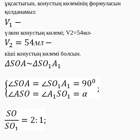
ұқсастығын, конустың көлемінің формуласын
қолданамыз:
үлкен конустың көлемі;
V
2
=54
мл-
кіші конустың көлемі болсын.