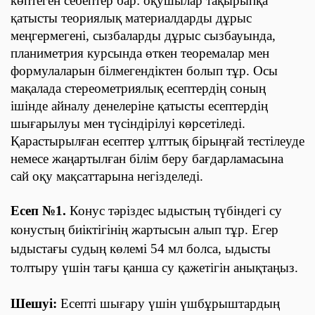
көптеген себептер бар: оқушылар тақырыпқа
қатысты теориялық материалдарды дұрыс
меңгермегені, сызбаларды дұрыс сызбауында,
планиметрия курсында өткен теоремалар мен
формулаларын білмегендіктен болып тұр. Осы
мақалада стереометриялық есептердің соның
ішінде айналу денелеріне қатысты есептердің
шығарылуы мен түсіндірілуі көрсетіледі.
Қарастырылған есептер ұлттық бірыңғай тестілеуде
немесе жаңартылған білім беру бағдарламасына
сай оқу мақсаттарына негізделеді.
Есеп
№
1.
Конус тәріздес ыдыстың түбіндегі су
конустың биіктігінің жартысын алып тұр. Егер
ыдыстағы судың көлемі 54 мл болса, ыдысты
толтыру үшін тағы қанша су қажетігін анықтаңыз.
Шешуі:
Есепті шығару үшін үшбұрыштардың