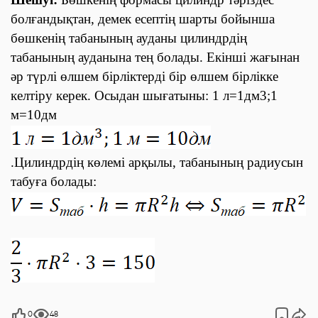
болғандықтан, демек есептің шарты бойынша
бөшкенің табанының ауданы цилиндрдің
табанының ауданына тең болады. Екінші жағынан
әр түрлі өлшем бірліктерді бір өлшем бірлікке
келтіру керек. Осыдан шығатыны:
1
л
=1
д
м
3
;1
м
=10
дм
.
Цилиндрдің көлемі арқылы, табанының радиусын
табуға болады:
0
48