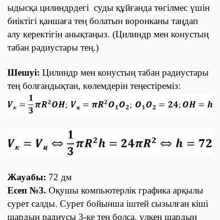
ыдысқа цилиндрдегі суды құйғанда төгілмес үшін
биіктігі қаншаға тең болатын воронканы таңдап
алу керектігін анықтаңыз. (Цилиндр мен конустың
табан радиустары тең.)
Шешуі:
Цилиндр мен конустың табан радиустары
тең болғандықтан, көлемдерін теңестіреміз:
Жауабы:
72 дм
Есеп №3.
Оқушы компьютерлік графика арқылы
сурет салды. Сурет бойынша іштей сызылған кіші
шардың радиусы 3-ке тең
болса, үлкен шардың