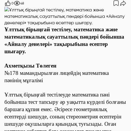
0
48
Ұлттық бірыңғай тестілеу, математика және
математикалық сауаттылық пәндері бойынша
«Айналу денелері» тақырыбына есептер
шығару.
Ахметқызы Төлеген
№178 мамандырылған лицейдің математика
пәнінің мұғалімі
Ұлттық бірыңғай тестілеуде математика пәні
бойынша тест тапсыру әр уақытта күрделі болғаны
баршаға құпия емес. Әсіресе геометриялық
есептерді шешуде, соның стереометрия есептерін
шешуде оқушыларға қиындық туғызады. Оған