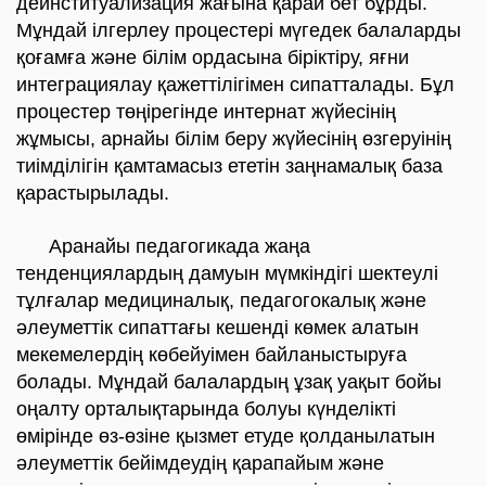
деинституализация жағына қарай бет бұрды.
Мұндай ілгерлеу процестері мүгедек балаларды
қоғамға және білім ордасына біріктіру, яғни
интеграциялау қажеттілігімен сипатталады. Бұл
процестер төңірегінде интернат жүйесінің
жұмысы, арнайы білім беру жүйесінің өзгеруінің
тиімділігін қамтамасыз ететін заңнамалық база
қарастырылады.
Аранайы педагогикада жаңа
тенденциялардың дамуын мүмкіндігі шектеулі
тұлғалар медициналық, педагогокалық және
әлеуметтік сипаттағы кешенді көмек алатын
мекемелердің көбейуімен байланыстыруға
болады. Мұндай балалардың ұзақ уақыт бойы
оңалту орталықтарында болуы күнделікті
өмірінде өз-өзіне қызмет етуде қолданылатын
әлеуметтік бейімдеудің қарапайым және