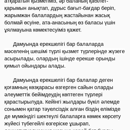
атқаратын қызметіміз, әр баланың қабілет-
қарымын анықтап, дұрыс бағыт-бағдар беріп,
жарымжан балалардың жастайынан жасық
болмай өсуіне, ата-анасының өз баласы үшін
ұялмауына көмектесуіміз қажет.
Дамуында ерекшелігі бар
балаларда
мәселенің шешімі түрлі қызмет түрлерінде жүзеге
асырылады, олардың ішінде ерекше орынды
қимыл ойындары алады.
Дамуында ерекшелігі бар балалар деген
қоғамның көзқарасы өзгерген сайын оларды
әлеуметтік бейімдеудің көптеген түрлері
қарастырылуда. Кейінгі жылдары бүкіл әлемде
сонымен қатар тәуелсіздік алған біздің елімізде
де мүмкіндігі шектеулі балаларға көмек көрсету
жүйесі түбегейлі өзгеріске ұшырап,