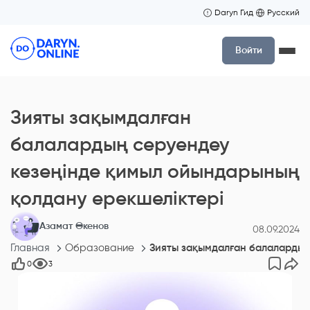
Daryn Гид
Русский
Войти
Зияты зақымдалған
балалардың серуендеу
кезеңінде қимыл ойындарының
қолдану ерекшеліктері
Азамат Өкенов
08.09.2024
Главная
Образование
Зияты зақымдалған балалардың
0
3