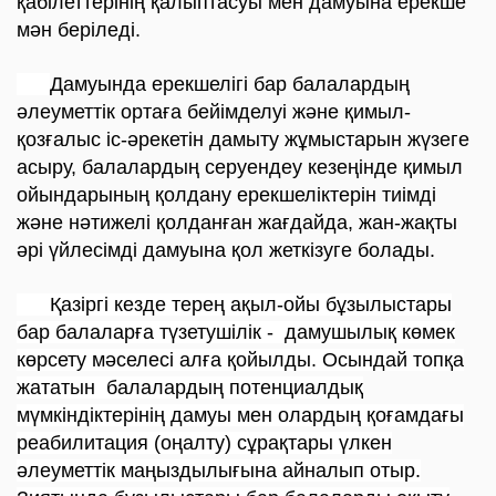
қабілеттерінің қалыптасуы мен дамуына ерекше
мән беріледі.
Дамуында ерекшелігі бар балалардың
әлеуметтік ортаға бейімделуі және қимыл-
қозғалыс іс-әрекетін дамыту жұмыстарын жүзеге
асыру, балалардың серуендеу кезеңінде қимыл
ойындарының қолдану ерекшеліктерін тиімді
және нәтижелі қолданған жағдайда, жан-жақты
әрі үйлесімді дамуына қол жеткізуге болады.
Қазіргі кезде терең ақыл-ойы бұзылыстары
бар балаларға түзетушілік - дамушылық көмек
көрсету мәселесі алға қойылды. Осындай топқа
жататын балалардың потенциалдық
мүмкіндіктерінің дамуы мен олардың қоғамдағы
реабилитация (оңалту) сұрақтары үлкен
әлеуметтік маңыздылығына айналып отыр.