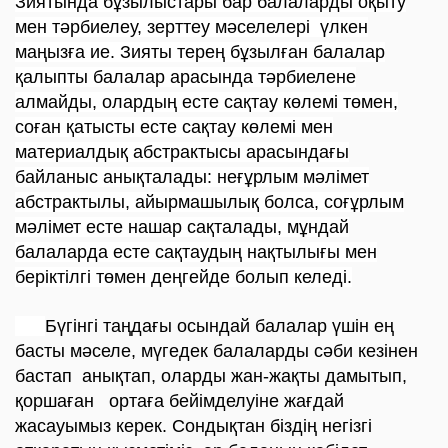
Зиятында бұзылыстары бар балаларды оқыту
мен тәрбиелеу, зерттеу мәселелері үлкен
маңызға ие. Зияты терең бұзылған балалар
қалыпты балалар арасында тәрбиелене
алмайды, олардың есте сақтау көлемі төмен,
соған қатысты есте сақтау көлемі мен
материалдық абстрактысы арасындағы
байланыс анықталады: неғұрлым мәлімет
абстрактылы, айырмашылық болса, соғұрлым
мәлімет есте нашар сақталады, мұндай
балаларда есте сақтаудың нақтылығы мен
беріктілгі төмен деңгейде болып келеді.
Бүгінгі таңдағы осындай балалар үшін ең
басты мәселе, мүгедек балаларды сәби кезінен
бастап анықтап, оларды жан-жақты дамытып,
қоршаған ортаға бейімделуіне жағдай
жасауымыз керек. Сондықтан біздің негізгі