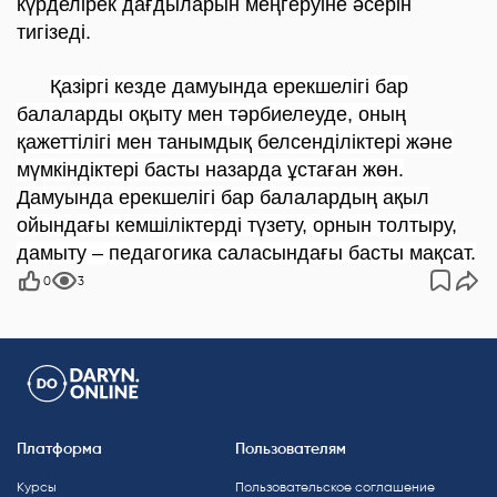
күрделірек дағдыларын меңгеруіне әсерін
тигізеді.
Қазіргі кезде дамуында ерекшелігі бар
балаларды оқыту мен тәрбиелеуде, оның
қажеттілігі мен танымдық белсенділіктері және
мүмкіндіктері басты назарда ұстаған жөн.
Дамуында ерекшелігі бар балалардың ақыл
ойындағы кемшіліктерді түзету, орнын толтыру,
дамыту – педагогика саласындағы басты мақсат.
0
3
Платформа
Пользователям
Курсы
Пользовательское соглашение