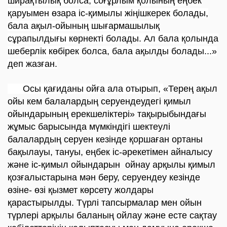
ширақтылық болса, соғұрлым қолының еңбек
қаруымен өзара іс-қимылы жіңішкерек болады,
бала ақыл-ойының шығармашылық
сұрапылдығы көрнекті болады. Ал бала қолында
шеберлік көбірек болса, бала ақылды болады...»
деп жазған.
Осы қағиданы ойға ала отырып,
«Терең ақыл
ойы кем балалардың серуендеудегі қимыл
ойындарының ерекшеліктері» тақырыбындағы
жұмыс барысында мүмкіндігі шектеулі
балалардың серуен кезінде қоршаған ортаны
бақылауы, тануы, еңбек іс-әрекетімен айналысу
және іс-қимыл ойындарын ойнау арқылы қимыл
қозғалыстарына мән беру, серуендеу кезінде
өзіне- өзі қызмет көрсету жолдары
қарастырылды. Түрлі тапсырмалар мен ойын
түрлері арқылы баланың ойлау және есте сақтау