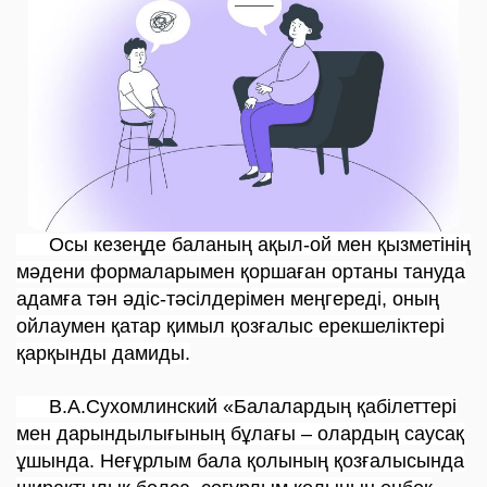
Осы кезеңде баланың ақыл-ой мен қызметінің
мәдени формаларымен қоршаған ортаны тануда
адамға тән әдіс-тәсілдерімен меңгереді, оның
ойлаумен қатар қимыл қозғалыс ерекшеліктері
қарқынды дамиды.
В.А.Сухомлинский «Балалардың қабілеттері
мен дарындылығының бұлағы – олардың саусақ
ұшында. Неғұрлым бала қолының қозғалысында