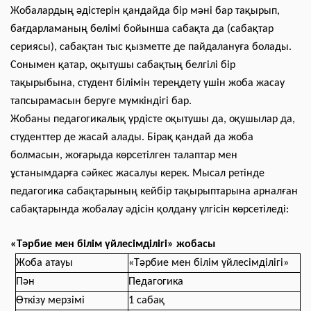
Жобалардың әдістерін қандайда бір мәні бар тақырып,
бағдарламаның бөлімі бойынша сабақта да (сабақтар
сериясы), сабақтан тыс қызметте де пайдалануға болады.
Сонымен қатар, оқытушы сабақтың белгілі бір
тақырыбына, студент білімін тереңдету үшін жоба жасау
тапсырамасын беруге мүмкіндігі бар.
Жобаны педагогикалық үрдісте оқытушы да, оқушылар да,
студенттер де жасай алады. Бірақ қандай да жоба
болмасын, жоғарыда көрсетілген талаптар мен
ұстанымдарға сәйкес жасалуы керек. Мысал ретінде
педагогика сабақтарының кейбір тақырыптарына арналған
сабақтарында жобалау әдісін қолдану үлгісін көрсетіледі:
«Тәрбие мен білім үйлесімділігі» жобасы
Жоба атауы
«Тәрбие мен білім үйлесімділігі»
Пән
Педагогика
Өткізу мерзімі
1 сабақ