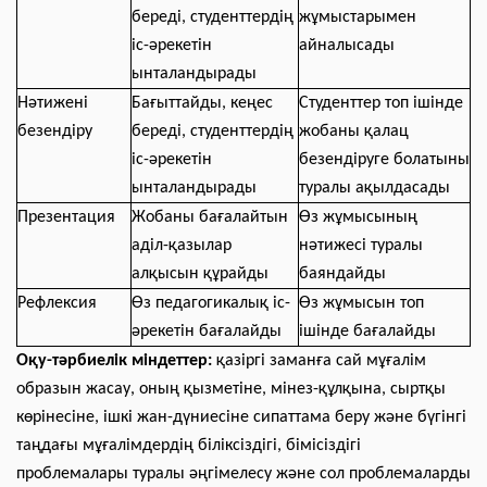
береді, студенттердің
жұмыстарымен
іс-әрекетін
айналысады
ынталандырады
Нәтижені
Бағыттайды, кеңес
Студенттер топ ішінде
безендіру
береді, студенттердің
жобаны қалац
іс-әрекетін
безендіруге болатыны
ынталандырады
туралы ақылдасады
Презентация
Жобаны бағалайтын
Өз жұмысының
аділ-қазылар
нәтижесі туралы
алқысын құрайды
баяндайды
Рефлексия
Өз педагогикалық іс-
Өз жұмысын топ
әрекетін бағалайды
ішінде бағалайды
Оқу-тәрбиелік міндеттер:
қазіргі заманға сай мұғалім
образын жасау, оның қызметіне, мінез-құлқына, сыртқы
көрінесіне, ішкі жан-дүниесіне сипаттама беру және бүгінгі
таңдағы мұғалімдердің біліксіздігі, бімісіздігі
проблемалары туралы әңгімелесу және сол проблемаларды