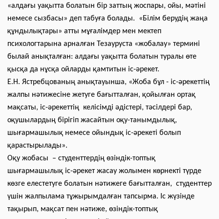
«алдағы уақытта болатын бір заттың жоспары, ойы, мәтіні
немесе сызбасы» деп табуға болады. «Білім берудің жаңа
құндылықтары» атты мұғалімдер мен мектеп
психологтарына арналған Тезауруста «жобалау» термині
былай анықталған: алдағы уақытта болатын туралы өте
қысқа да нұсқа ойларды қамтитын іс-әрекет.
Е.Н. Ястребцованың анықтауынша, «Жоба бұл - іс-әрекеттің
жалпы нәтижесіне жетуге бағытталған, қойылған ортақ
мақсаты, іс-әрекеттің келісімді әдістері, тәсілдері бар,
оқушылардың бірігіп жасайтын оқу-танымдылық,
шығармашылық немесе ойындық іс-әрекеті болып
қарастырылады».
Оқу жобасы – студенттердің өзіндік-топтық
шығармашылық іс-әрекет жасау жолымен көрнекті түрде
көзге елестетуге болатын нәтижеге бағытталған, студенттер
үшін жалпылама тұжырымдалған тапсырма. Іс жүзінде
тақырып, мақсат пен нәтиже, өзіндік-топтық