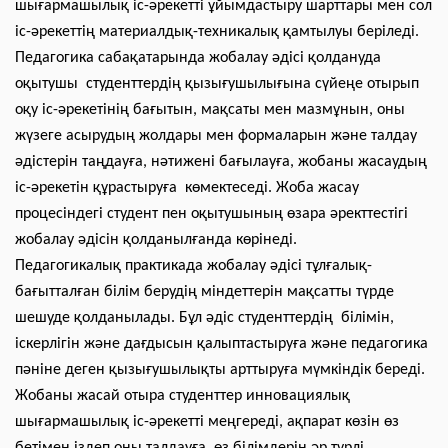
шығармашылық іс-әрекетті ұйымдастыру шарттары мен сол
іс-әрекеттің материалдық-техникалық қамтылуы беріледі.
Педагогика сабақатарында жобалау әдісі қолдануда
оқытушы студенттердің қызығушылығына сүйеңе отырып
оқу іс-әрекетінің бағытын, мақсаты мен мазмұнын, оны
жүзеге асырудың жолдары мен формаларын және талдау
әдістерін таңдауға, нәтижені бағылауға, жобаны жасаудың
іс-әрекетін құрастыруға көмектеседі. Жоба жасау
процесіндегі студент пен оқытушының өзара әректтестігі
жобалау әдісін қолданылғанда көрінеді.
Педагогикалық практикада жобалау әдісі тұлғалық-
бағытталған білім берудің міндеттерін мақсатты түрде
шешуде қолданылады. Бұл әдіс студенттердің білімін,
іскерлігін және дағдысын қалыптастыруға және педагогика
пәніне деген қызығушылықты арттыруға мүмкіндік береді.
Жобаны жасай отыра студенттер инновациялық
шығармашылық іс-әрекетті меңгереді, ақпарат көзін өз