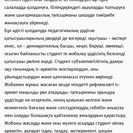
бетімен іздеп оны талдауға, өз білімдерін әр түрлі
салаларда қолдануға, білімдеріндегі ақауларды толтыруға
және шығармашылық тапсырманы шешуде тәжірибе
жинақтауға үйренеді.
Бұл әдісті қолдануда педагогикалық үрдіске
қатысушыларының рөлдері де өзгереді: оқытушы – эксперт
емес, ол – демократиялық басшы, кеңес беруші, көмекші;
осыған байланысты студент те жобалау үрдісінің белсенді
қатысушы рөліне еңеді. Студент субъективтілігінің дамуы
оқу-танымдық іс-әрекетін жоспарлаудан, оны
ұйымдастырудан және қамтамасыз етуінен көрінеді.
Жобамен жұмыс жасаған кезде міндетті рефлексивті іс-
әрекет маңызды рөл атқарады: тапсырманы орындау
үрдісінде не игергенін, ненің қолынан келгені және
келмегенін бағалау және сәтсіздіктердің себебін анықтау
мен оларды болашақта қайталамау амалдарын қарастыру.
Жобаны жасауда және оны жүзеге асыруда студент ойлау
әрекетін, ақпарат іздеу, талдау, эксперимент, шешім