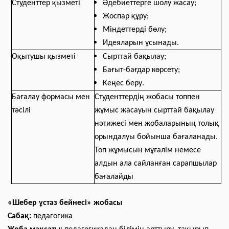
Студенттер қызметі
Әдебиеттерге шолу жасау;
Жоспар құру;
Міндеттерді бөлу;
Идеяларын ұсынады.
Оқытушы қызметі
Сырттай бақылау;
Бағыт-бағдар көрсету;
Кеңес беру.
Бағалау формасы мен
Студенттердің жобасы топпен
тәсілі
жұмыс жасауын сырттай бақылау
нәтижесі мен жобаларының толық
орындалуы бойынша бағаланады.
Топ жұмысын мұғалім немесе
алдын ала сайланған сарапшылар
бағалайды
«Шебер ұстаз бейнесі» жобасы
Сабақ:
педагогика