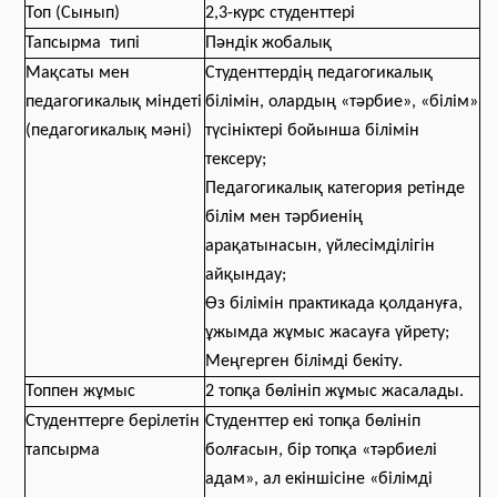
Топ (Сынып)
2,3-курс студенттері
Тапсырма типі
Пәндік жобалық
Мақсаты мен
Студенттердің педагогикалық
педагогикалық міндеті
білімін, олардың «тәрбие», «білім»
(педагогикалық мәні)
түсініктері бойынша білімін
тексеру;
Педагогикалық категория ретінде
білім мен тәрбиенің
арақатынасын, үйлесімділігін
айқындау;
Өз білімін практикада қолдануға,
ұжымда жұмыс жасауға үйрету;
Меңгерген білімді бекіту.
Топпен жұмыс
2 топқа бөлініп жұмыс жасалады.
Студенттерге берілетін
Студенттер екі топқа бөлініп
тапсырма
болғасын, бір топқа «тәрбиелі
адам», ал екіншісіне «білімді