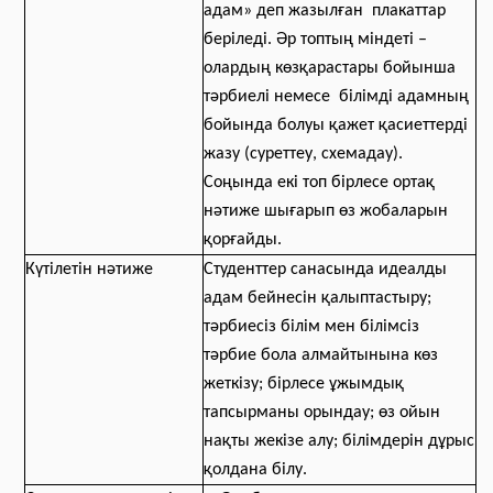
адам» деп жазылған плакаттар
беріледі. Әр топтың міндеті –
олардың көзқарастары бойынша
тәрбиелі немесе білімді адамның
бойында болуы қажет қасиеттерді
жазу (суреттеу, схемадау).
Соңында екі топ бірлесе ортақ
нәтиже шығарып өз жобаларын
қорғайды.
Күтілетін нәтиже
Студенттер санасында идеалды
адам бейнесін қалыптастыру;
тәрбиесіз білім мен білімсіз
тәрбие бола алмайтынына көз
жеткізу; бірлесе ұжымдық
тапсырманы орындау; өз ойын
нақты жекізе алу; білімдерін дұрыс
қолдана білу.