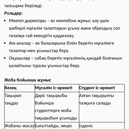
тапсырма беріледі.
Рольдер:
Мектеп директоры
– өз мектебіне жұмыс алу үшін
шеберлі мұғалім талаптарын ұсыну және образдың сол
талапқа сай екендігін қадағалау.
Ата-аналар
– өз балаларына білім беретін мұғалімге
талаптар мен ұсыныстар беру.
Оқушылар
– сабақ беретін мұғалімнің қандай болғанын
қалайтыны туралы ұсыныстар беру.
Жоба бойынша жұмыс
Кезең
Мұғалім іс-әрекеті
Студент іс-әрекеті
Тақырап
Дәріс тақырыбы
Алған тақырыпты
таңдау
бойынша
талқыға салады
студенттерге жоба
тақырыбын ұсынады
Жобаны жасау
Бағыттайды, кеңес
Ізденіс