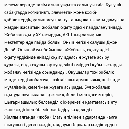
мекемелерінде тәлім алған уақытта салынуы тиіс. Бұл үшін
сабақтарда когнитивті, әлеуметтік және кәсіби
қабілеттердің қалыптасуына, тұлғаның жан-жақты дамуына
жағдай жасайтын жобалап оқыту әдісін пайдалану тиімді.
Жобалап оқыту XX ғасырдың АҚШ-тың халықтық
мектептерінде пайда болды. Оның негізін салушы Джон
Дьюй. Оның айтуы бойынша: «Жобалық оқыту әдісі –
оқыту үрдісінде өнімді оқыту идеясын жүзеге асыру
құралы, онда оқушылар күнделікті өмірдегі құбылыстарды
жобалау негізінде орындайды. Оқушылар тәжірибелік
міндеттерді жобалауды өзіндік шығармашылық негізінде
мұғалімнің көмегімен жүзеге асырады. Бұл жобалық
оқытуда оқушылардың жеке қабілеті мен қасиеттерін,
шығармашылық белсенділік іс-әрекетін қамтамасыз ету
және өздігінен білімін жетілдіру көзделеді».
Жалпы алғанда «жоба» (латын тілінен аударғанда «алға
шығушы») деген сөздің талдауын бірқатар сөздіктерден