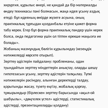
хирургия, құрылыс өнері, не қандай да бір материалды
өндеу техникасы пәні болмасын, жаңа идея ұсыну аздық
етеді: бұл идеяның өмірде жүзеге асуына, оның
практикалық тұрғыдан қолданбалы етуіне қажет форма
табу керек. Егер бұл форма практикалық пәндер үшін керек
болса, онда педагогика үшін ол тіптен ерекше маңызға ие
болады».
Жобаның мазмұндық бөлігін құрылымдау (кезеңдік
нәтижелерді көрсете отырып).
Зерттеу әдістерін пайдалану: проблеманы, одан
туындайтын зерттеу міндеттерін анықтау, оларды шешу
гипотезасын ұсыну, зерттеу әдістерін талқылау. Түпкі
нәтижелерін рәсімдеу, алынған деректерді талдау,
қорытынды жасау, түзету еңгізу, жобалық қорғау,
тұжырымдыр (бірлескен зерттеу барысында «ақыл-ой
шабуылы», «дөңгелек үстел» әдістерді, статистикалық
әдістерді, презентацияларды қолдану)