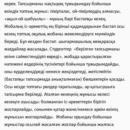
керек. Тапсырманы нақтырақ тұжырымдау бойынша
өзіндік топтық жұмыс: пікірталас, ой-пікірлердің алмасуы,
«ақыл-ой шабуылы» - мұның бәрі бастапқы кезең.
Жобалық іс-әрекеттің ең бірінші қадамдарынан бастап осы
кезең топтық оқулық жобаны жекелендіруге мүмкіндік
береді. Бұл кезден бастап шығармашылық көзқарасқа
жағдайлар жасалады. Студенттер «берілген тапсырманы
өзіне сәйкестендіріп көреді», жобада қарастырылған
нәтижені өздерінің түсініктері бойынша тұжырымдайды,
оны күрделендіреді немесе жеңілдетеді, жетіспейтін
(бастапқы тапсырмада анықталмаған) бөлшектерін қосады.
Осы кезде топтағы рөлдер таратылады, әр қатысушыға
тапсырма беріледі. Аталған кезеңнің жұмысы келесі
кезеңге ауысады: болжанған іс-әрекеттерін бірігіп
жоспарлайды, сонымен қатар және/немесе әркім өзінің
жұмысын жоспарлайды. Жобаны орындау бойынша
жұмыстар осылай жасалған жоспар бойынша жалғаса