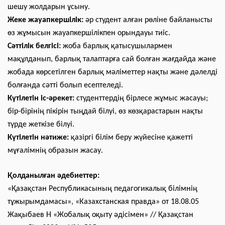
шешу жолдарын ұсыну.
Жеке жауапкершілік:
әр студент алған рөліне байланысты
өз жұмысын жауапкершілікпен орындауы тиіс.
Сәттілік белгісі:
жоба барлық қатысушылармен
мақұлданып, барлық талаптарға сай болған жағдайда және
жобада көрсетілген барлық мәліметтер нақты және дәлелді
болғанда сәтті болып есептеледі.
Күтілетін іс-әрекет:
студенттердің бірлесе жұмыс жасауы;
бір-бірінің пікірін тыңдай білуі, өз көзқарастарын нақты
түрде жеткізе білуі.
Күтілетін нәтиже:
қазіргі білім беру жүйесіне қажетті
мұғалімнің образын жасау.
Қолданылған әдебиеттер:
«Қазақстан Республикасының педагогикалық білімнің
тұжырымдамасы», «Казахстанская правда» от 18.08.05
Жақыбаев Н «Жобалық оқыту әдісімен» // Қазақстан