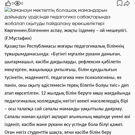
0
0
Көргеннен,білгеннен аспау, жоқты іздемеу – ой мешеулігі.
(Ғ.Мұстафин)
Қазақстан Республикасы жоғары педагогикалық білімнің
тұжырымдамасында: «Бүгінгі мұғалім рухани дамыған,
шығармашыл, кәсіби дағдыларды, рефлексия қабілетін
меңгерген, жаңалыққа ұмтылғыш, білім құндылығын
түсінетін, мәдениетті, педагогика мен психологияны, өз
пәнін, оны оқыту әдістемесін терең білетін болуы тиіс» деп
атап көрсетілген. 12 жылдық білім беруге көшу жағдайында
педагогикалық колледждің негізгі өзекті мәселелердің бірі
– осы талапқа сай сапалы маманды уақыттылы даярлау.
Сапалы маман қазіргі ақпарат ағымының көшінде үнемі өзі
ізденіп, кәсіби және рухани өсу үстінде бола білуі қажет.
Оған негіз студенттік шақта, яғни кәсіби білім беру