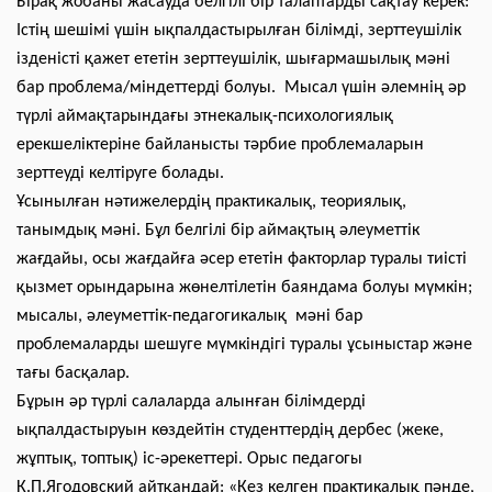
Бірақ жобаны жасауда белгілі бір талаптарды сақтау керек:
Істің шешімі үшін ықпалдастырылған білімді, зерттеушілік
ізденісті қажет ететін зерттеушілік, шығармашылық мәні
бар проблема/міндеттерді болуы. Мысал үшін әлемнің әр
түрлі аймақтарындағы этнекалық-психологиялық
ерекшеліктеріне байланысты тәрбие проблемаларын
зерттеуді келтіруге болады.
Ұсынылған нәтижелердің практикалық, теориялық,
танымдық мәні. Бұл белгілі бір аймақтың әлеуметтік
жағдайы, осы жағдайға әсер ететін факторлар туралы тиісті
қызмет орындарына жөнелтілетін баяндама болуы мүмкін;
мысалы, әлеуметтік-педагогикалық мәні бар
проблемаларды шешуге мүмкіндігі туралы ұсыныстар және
тағы басқалар.
Бұрын әр түрлі салаларда алынған білімдерді
ықпалдастыруын көздейтін студенттердің дербес (жеке,
жұптық, топтық) іс-әрекеттері. Орыс педагогы
К.П.Ягодовский айтқандай: «Кез келген практикалық пәнде,