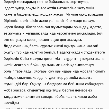
береді: жоспардың типіне байланысты зерттеулер,
іздестірулер, соңғы іс-әрекеттің нәтижесіне жету үшін
қажетті бірдеңелерді қолдан жасау. Мүмкін оқушылардың
біріншісін, екіншісін және үшіншісін бір кезде жасауы
керек болар. Жоспарланған жұмыстарды орындау, әдетте,
өз жұмысын көпшілік алдында көрсетумен аяқталады. Бұл
өте маңызды кезең презентация деп аталады.
Дидактиканың басты сұрағы: «нені оқыту» және «қалай
оқыту» түрінде келетіні белгілі. Педагогикадан студенттерге
берілетін білім мазұны дегеніміз – студенттің педагогиканы
жетік меңгеріп, бойында ғылыми негіз қалыптастыру
болып табылады. Жоғары оқу орындарында жобалап оқыту
кезінде оқытушылар да, студенттер де жоба жасауға
мүмкіндігі бар. Оқытушы бағдарлама бойынша сабақтарға
жоба жасаса, студенттер оқытушы берген немесе өз
таңдауымен алынған тақырып бойынша ғылыми жоба
жасайды.