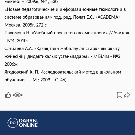
мектебі – 2009ж, №1, 53б
«Новые педагогические и информационные технологии в
системе образования» под. ред. Полат Е.С. «
ACADEMA
»
Москва, 2005г. 272 с
Пахомова Н. «Учебный проект: его возможности»
//
Учитель
-
№4, 20
1
0г
Сәтбаева А.А. «Қазақ тілін жабалау әдісі арқылы оқыту
жүйесінің дидактикалық ұстанымдары» - // Білім - №3
2006ж
Ягодовский К. П. Исследовательский метод в школьном
обучении. — М.;
200
9. - С. 46).
0
0