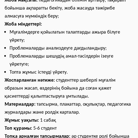
Жоба мақсаты:
педагогикадан білімін арттыру, тақырып
бойынша ақпаратты бекіту, жоба жасауда тәжірибе
алмасуға мүмкіндік беру;
Жоба міндеттері:
Мұғалімдерге қойылатын талаптарды ажыра білуге
үйрету;
Проблемаларды анализдеуге дағдыландыру;
Проблемаларды шешудің амал-тәсілдерін ізеуге
үйретуге;
Топта жұмыс істеуді үйрету.
Жоспарланған нәтиже:
студенттер шеберлі мұғалім
образын жасап, өздерінің бойына да соған қажет
қасиеттерді қалыптастыруға ұмтылады.
Материалдар:
тапсырма, плакаттар, оқулықтар, педагогика
журналдары және ролдік карталар.
Жұмыс уақыты:
1 сабақ
Топ құрамы:
5-6 студент
Топқа арналған тапсырмалар:
әр студентке ролі бойынша