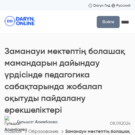
Daryn Гид
Русский
Войти
Заманауи мектептің болашақ
мамандарын дайындау
үрдісінде педагогика
сабақтарында жобалап
оқытуды пайдалану
ерекшеліктері
Гульшат Алимбаева
08.09.2024
Главная
Образование
Заманауи мектептің болашақ м