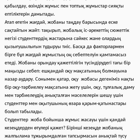
қабылдау, өзіндік жұмыс пен топтық жұмыстар сияқты
ептіліктерін дамытады.
Атап өтетін жағдай, жобаны таңдау барысында еске
сақтайтын жәйт: тақырып, жобалық іс-әрекеттің сюжеттік
негізі студенттердің жастарына сәйкес және олардың
қызығушылығын тудыруы тиіс. Басқа да факторлармен
бірге бұл жағдай жұмыстың оң себептелуін қамтамасыз
етеді. Жобаны орындау қажеттілігін түсіндірудегі тағы бір
маңызды себеп: ешқандай оқу мақсатының болмауына
назар аудару. Сонымен қатар, оқу жобасы дегеніміз нақты
бір оқу-тәрбиелеу мақсатына жету үшін, оқу, тұлғалық даму
мен тәрбиелеудің анықталған мәселелерін шешу үшін
студенттер мен оқытушының өзара қарым-қатынастары
болып табылады.
Студенттер жоба бойынша жұмыс жасауы үшін қандай
кезеңдерден өтулері қажет? Бірінші кезеңде жобаның
жалпылама тұжырымдалған тапсырмасын анықтай түсу