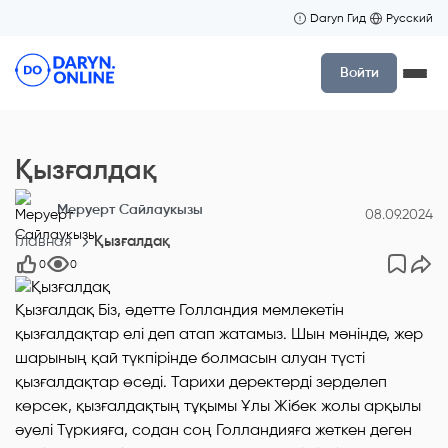
Daryn Гид
Русский
Войти
Қызғалдақ
Меруерт Сайлаукызы
08.09.2024
Главная
Қызғалдақ
0
0
Қызғалдақ Біз, әдетте Голландия мемлекетін
қызғалдақтар елі деп атап жатамыз. Шын мәнінде, жер
шарының қай түкпірінде болмасын алуан түсті
қызғалдақтар өседі. Тарихи деректерді зерделеп
көрсек, қызғалдақтың тұқымы Ұлы Жібек жолы арқылы
әуелі Түркияға, содан соң Голландияға жеткен деген