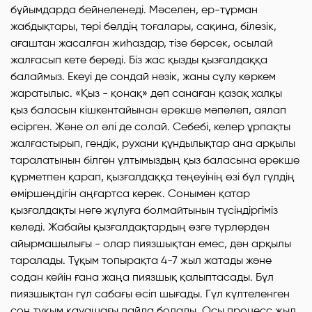
бұйымдарда бейнеленеді. Мәселен, ер-тұрман
жабдықтары, тері белдің тоғалары, сақина, білезік,
ағаштан жасалған жиһаздар, тізе берсек, осылай
жалғасып кете береді. Біз жас қызды қызғалдаққа
балаймыз. Екеуі де сондай нәзік, жаны сұлу көркем
жаратылыс. «Қыз - қонақ» деп санаған қазақ халқы
қыз баласын кішкентайынан ерекше мәпелеп, аялап
өсірген. Және ол әлі де солай. Себебі, келер ұрпақты
жалғастырып, гендік, рухани құндылықтар ана арқылы
таралатынын білген ұлтымыздың қыз баласына ерекше
құрметпен қарап, қызғалдаққа теңеуінің өзі бұл гүлдің
өміршеңдігін аңғартса керек. Сонымен қатар
қызғалдақты неге жұлуға болмайтынын түсіндіргіміз
келеді. Жабайы қызғалдақтардың өзге түрлерден
айырмашылығы - олар пиязшықтан емес, дән арқылы
таралады. Тұқым топырақта 4-7 жыл жатады және
содан кейін ғана жаңа пиязшық қалыптасады. Бұл
пиязшықтан гүл сабағы өсіп шығады. Гүл күлтеленген
соң тұқым қауашағы пайда болады. Осы процесс жыл