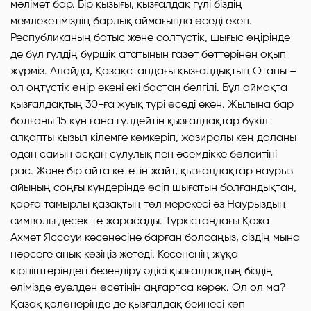
мәлімет бар. Бір қызығы, қызғалдақ гүлі біздің
мемлекетіміздің барлық аймағында өседі екен.
Республиканың батыс және солтүстік, шығыс өңірінде
де бұл гүлдің бүршік ататынын газет беттерінен оқып
жүрміз. Алайда, Қазақстандағы қызғалдықтың Отаны –
ол оңтүстік өңір екені екі бастан белгілі. Бұл аймақта
қызғалдақтың 30-ға жуық түрі өседі екен. Жылына бар
болғаны 15 күн ғана гүлдейтін қызғалдақтар бүкіл
алқапты қызыл кілемге көмкеріп, жазиралы кең даланы
одан сайын асқан сұлулық пен әсемдікке бөлейтіні
рас. Және бір айта кететін жайт, қызғалдақтар наурыз
айының соңғы күндерінде өсіп шығатын болғандықтан,
қарға тамырлы қазақтың төл мерекесі әз Наурыздың
символы десек те жарасады. Түркістандағы Қожа
Ахмет Яссауи кесенесіне барған болсаңыз, сіздің мына
нәрсеге анық көзіңіз жетеді. Кесененің жұқа
кірпіштеріндегі безендіру әдісі қызғалдақтың біздің
елімізде әуелден өсетінін аңғартса керек. Ол ол ма?
Қазақ қолөнерінде де қызғалдақ бейнесі көп