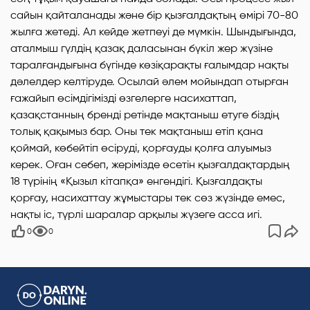
сайын қайталанады және бір қызғалдақтың өмірі 70-80
жылға жетеді. Ал кейде жетпеуі де мүмкін. Шындығында,
аталмыш гүлдің қазақ даласынан бүкіл жер жүзіне
таралғандығына бүгінде көзіқарақты ғалымдар нақты
дәлелдер келтіруде. Осылай әлем мойындап отырған
ғажайып өсімдігімізді өзгелерге насихаттап,
қазақстанның бренді ретінде мақтаныш етуге біздің
толық қақымыз бар. Оны тек мақтаныш етіп қана
қоймай, көбейтіп өсіруді, қорғауды қолға алуымыз
керек. Оған себеп, жерімізде өсетін қызғалдақтардың
18 түрінің «Қызыл кітапқа» енгендігі. Қызғалдақты
қорғау, насихаттау жұмыстары тек сөз жүзінде емес,
нақты іс, түрлі шаралар арқылы жүзеге асса игі.
0
0