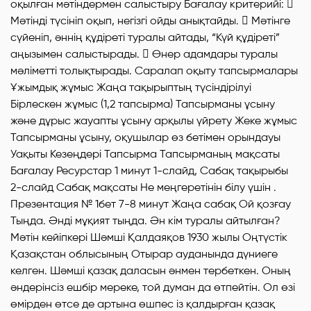
оқылған мәтіндермен салыстыру Бағалау критерийі: 
Мәтінді түсініп оқып, негізгі ойды анықтайды.  Мәтінге
сүйеніп, әннің құдіреті туралы айтады, “Күй құдіреті”
аңызымен салыстырады.  Өнер адамдары туралы
мәліметті толықтырады. Саралап оқыту тапсырмалары
Ұжымдық жұмыс Жаңа тақырыптың түсіндірілуі
Бірлескен жұмыс (1,2 тапсырма) Тапсырманы ұсыну
және дұрыс жауапты ұсыну арқылы үйрету Жеке жұмыс
Тапсырманы ұсыну, оқушылар өз бетімен орындауы
Уақыты Кезеңдері Тапсырма Тапсырманың мақсаты
Бағалау Ресурстар 1 минут 1-слайд, Сабақ тақырыбы
2-слайд Сабақ мақсаты Не меңгеретінін білу үшін .
Презентация № 1бет 7-8 минут Жаңа сабақ Ой қозғау
Тыңда. Әнді мұқият тыңда. Ән кім туралы айтылған?
Мәтін кейіпкері Шәмші Қалдаяқов 1930 жылы Оңтүстік
Қазақстан облысының Отырар ауданында дүниеге
келген. Шәмші қазақ даласын әнмен тербеткен. Оның
әндерінсіз ешбір мереке, той думан да өтпейтін. Ол өзі
өмірден өтсе де артына өшпес із қалдырған қазақ