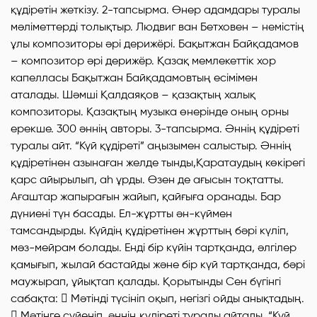
құдіретін жеткізу. 2-тапсырма. Өнер адамдары туралы
мәліметтерді толықтыр. Людвиг ван Бетховен – немістің
ұлы композиторы әрі дерижёрі. Бақытжан Байқадамов
– композитор әрі дерижёр. Қазақ мемлекеттік хор
капелласы Бақытжан Байқадамовтың есімімен
аталады. Шәмші Қалдаяқов – қазақтың халық
композиторы. Қазақтың музыка өнерінде оның орны
ерекше. 300 әннің авторы. 3-тапсырма. Әннің құдіреті
туралы айт. “Күй құдіреті” аңызымен салыстыр. Әннің
құдіретінен азынаған желде тынды,Қаратаудың көкірегі
қарс айырылып, аһ ұрды. Өзен де ағысын тоқтатты.
Ағаштар жапырағын жайып, қайғыға оранады. Бар
дүниені түн басады. Ел-жұртты ән-күймен
тамсандырды. Күйдің құдіретінен жұрттың бәрі күліп,
мәз-мейрам болады. Енді бір күйін тартқанда, әлгілер
қамығып, жылай бастайды және бір күй тартқанда, бәрі
маужырап, ұйықтап қалады. Қорытынды Сен бүгінгі
сабақта:  Мәтінді түсініп оқып, негізгі ойды анықтадың.
 Мәтінге сүйеніп, әннің құдіреті туралы айтады, “Күй