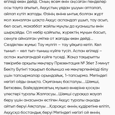
егіледі екен дейді. Оның әсем әнін аңсаған пенделер
осы тауға ағылып, Аққұстың ұядан ұшуын апталап,
айлап күтіп жатады. Өзінің әніне ынтық болған жұрт
мол жиналған шақта Аққұс аспандап ұшып, тау асып,
бел асып, махаббат жайлы мұңлы да қуанышты әнін
шырқайды. Ол небір қайғылы, жүректің мұңын басып,
сөнуге айналған үмітке от жағады екен дейді...
Сөздікпен жұмыс Тау мүлгіп – тау ұйқыға кетіп. Көл
тынып – көл тып-тыныш күйге түсіп. Аспан егіледі –
аспан жылағандай күйге түседі. Жаңа тақырыпты
тәжірибе арқылы меңгеру Презентация № 3бет 3 минут
Бекіту Бүгінгі тақырып бойынша не меңгергенімізді білу
үшін тапсырмалар орындайық. 1-тапсырма. Мәтіндегі
негізгі ойды анықта. Оқиғаның басталуы....Шәмші,
Бетховен, Байқадамовтың музыка өнеріне қосқан
үлестері туралы Жалғасуы...Шәмші сұраққа жауап
беру үшін анасынан естіген Аққұс туралы аңызды
айтып беруі Аяқталуы ...Қарақұс әннің құдіретіне елітіп,
Аққұсқа бостандық беруі Мәтіндегі негізгі ой әннің