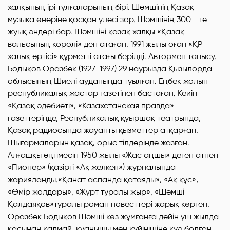
халқының ірі тұлғаларының бірі. Шәмшінің Қазақ
музыка өнеріне қосқан үлесі зор. Шәмшінің 300 - ге
жуық әндері бар. Шәмшіні қазақ халқы «Қазақ
вальсының королі» деп атаған. 1991 жылы оған «ҚР
халық әртісі» құрметті атағы берілді. Автормен танысу.
Бодықов Оразбек (1927-1997) 29 наурызда Қызылорда
облысының Шиелі ауданында туылған. Еңбек жолын
республикалық жастар газетінен бастаған. Кейін
«Қазақ әдебиеті», «Казахстанская правда»
газеттерінде, Республикалық қуыршақ театрында,
Қазақ радиосында жауапты қызметтер атқарған.
Шығармаларын қазақ, орыс тілдерінде жазған.
Алғашқы әңгімесін 1950 жылы «Жас аңшы» деген атпен
«Пионер» (қазіргі «Ақ желкен») журналында
жарияланды.«Қанат аспанда қатаяды», «Ақ құс»,
«Өмір жолдары», «Жұрт туралы жыр», «Шәмші
Қалдаяқов»туралы роман повесттері жарық көрген.
Оразбек Бодықов Шәмші көз жұмғанға дейін үш жылда
қасынан қалмай, қуанышы мен күйінішіне куә болған,