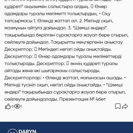
құдіреті” аңызымен салыстыра алдың.  Өнер
адамдары туралы мәліметті толықтырдың. • Оқу
тапсырмасы 1. Өлеңді жаттап ал. 2. Мәтінді оқып,
мазмұнын айтуға дайындал. 3. “Шәмші әндері”
тақырыбында берілген сұрақтарға жауап бере отырып,
сөйлеуге дайындал. Тақырыпты меңгергенін анықтау
Дескриптор:  Мәтіндегі негізгі ойды анықтайды.
Дескриптор:  Өнер адамдары туралы мәліметтерді
толықтырады. Дескриптор:  әннің құдіреті туралы
айтады және екі шығарманы салыстырады.
Дескрипторлар: • Өлеңді жаттап, мағынасын ашады. •
Мәтінді түсініп оқып, негізгі ойды анықтайды. • “Шәмші
әндері” тақырыбында сұрақтарға жауап бере отырып,
сөйлеуге дайындалады. Презентация № 4бет
0
1