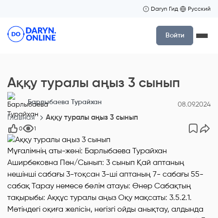
Daryn Гид
Русский
Войти
Аққу туралы аңыз 3 сынып
Барлыбаева Турайхан
08.09.2024
Главная
Аққу туралы аңыз 3 сынып
0
1
Мұғалімнің аты-жөні: Барлыбаева Турайхан
Аширбековна Пән/Сынып: 3 сынып Қай аптаның
нешінші сабағы 3-тоқсан 3-ші аптаның 7- сабағы 55-
сабақ Тарау немесе бөлім атауы: Өнер Сабақтың
тақырыбы: Аққұс туралы аңыз Оқу мақсаты: 3.5.2.1.
Мәтіндегі оқиға желісін, негізгі ойды анықтау, алдында