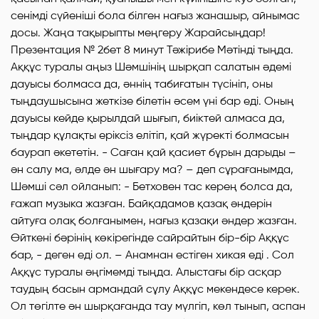
сенімді сүйеніші бола білген нағыз жанашыр, айнымас
досы. Жаңа тақырыпты меңгеру Жарайсыңдар!
Презентация № 2бет 8 минут Тәжірибе Мәтінді тыңда.
Аққұс туралы аңыз Шәмшінің шырқап салатын әдемі
дауысы болмаса да, әннің табиғатын түсініп, оны
тыңдаушысына жеткізе білетін әсем үні бар еді. Оның
дауысы кейде қырылдай шығып, биіктей алмаса да,
тыңдар құлақты еріксіз елітіп, қай жүректі болмасын
баурап әкететін. - Саған қай қасиет бұрын дарыды –
ән салу ма, әлде ән шығару ма? – деп сұрағанымда,
Шәмші сәл ойланып: - Бетховен тас керең болса да,
ғажап музыка жазған. Байқадамов қазақ әндерін
айтуға олақ болғанымен, нағыз қазақи әндер жазған.
Өйткені бәрінің көкірегінде сайрайтын бір-бір Аққұс
бар, - деген еді ол. – Анамнан естіген хикая еді . Сол
Аққұс туралы әңгімемді тыңда. Алыстағы бір асқар
таудың басын армандай сұлу Аққұс мекендесе керек.
Ол төгілте ән шырқағанда тау мүлгіп, көл тынып, аспан