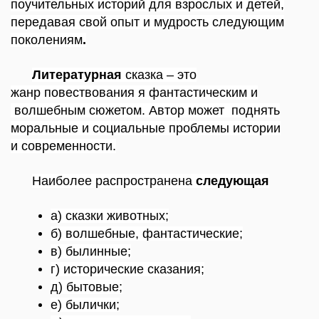
поучительных
историй для взрослых и детей,
передавая
свой опыт и
мудрость следующим
поколениям
.
Литературная
сказка – это
жанр
повествования я
фантастическим и
волшебным
сюжетом.
Автор
может
поднять
моральные и
социальные
проблемы
истории
и
современности.
Наиболее
распространена
следующая
а)
сказки
животных;
б)
волшебные,
фантастические;
в) былинные;
г)
исторические
сказания;
д) бытовые;
е) былички;