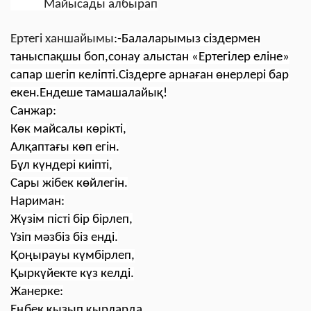
Майысады албырап
Ертегі ханшайымы
:-Балаларымыз сіздермен
таныспақшы боп,сонау алыстан «Ертегілер еліне»
сапар шегіп келіпті.Сіздерге арнаған өнерлері бар
екен.Ендеше тамашалайық!
Санжар:
Көк майсалы көрікті,
Алқаптағы көп егін.
Бұл күндері киіпті,
Сары жібек көйлегін.
Нариман:
Жүзім пісті бір бірлеп,
Үзіп мәзбіз біз енді.
Қоңырауы күмбірлеп,
Қыркүйекте күз келді.
Жанерке:
Еңбек қызып қырларда