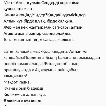
Мен –
Алтынгүлмін
.Сендерді көргеніме
қуаныштымын.
Қандай көңілдісіңдер?Қандай әдемісіңдер.
Алтын күз бірде шуақ, бірде салқын,
Жер мен көк жалтыраған сап-сары алтын
Ағашта жапырақтар сылдырлайды,
Төгілген алтын теңге сансыз жалқын.
Ертегі ханшайымы: -Қош келдіңіз,
Алтынгүл
ханшайым!Төрлетіңіз!Біздің балапандарымыздың
өнерін тамашалаңыз!Ботақан тобының
орындауында « Ақ жауын » әнін қабыл
алыңыздар!
Мақсот Раяна:
Қуандырып біздерді
Кел жемісті алтын күз,
Өлкемізге күз келді