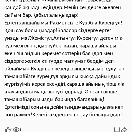
келіп тұр.Ойын «Жапырағын тап» .Бәрекелді,
қандай ақылды едіңдер.Менің сендерге әкелген
сыйым бар.Қабыл алыңыздар!
Ертегі ханшайымы
:
Рахмет сізге Күз Ана,Күреңгүл!
Қош сау болыңыздар!Балалар сіздерге ертегі
ұнады ма?Жемісгүл,Алтынгүл Күреңгүл дегеніміз-
күз мезгілінің қыркүйек ,қазан, қараша айлары
екен.Үш айдың керемет сәттерін баяндап мен
сіздерге жеткілікті түрде мағлұмат бердім деп
ойлаймын.Күздің әр кезеңі өзінше қызық, сұлу, әрі
тамаша!Бізге Күреңгүл арқылы қысқа дайындық
жүргізуіміз керек екендігі,қараша айының тіршілік
атауындағы маңызы түсіндірілді. Әр сәт өзінше
тамаша!Барымызды барында бағалайық!
Ертегімізді соңына дейін тыңдағандарыңызға көп-
көп рахмет!Келесі кездескенше сау болыңыздар!
1
1