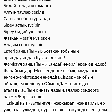
Бидай толды қырманға
Алтын таулар секілді
Сап-сары боп тұрғанда
Біреу астық түсіріп
Біреу бидай ұшырып
Жатқан мезгіл күз екен
Алдым соны түсініп
Ертегі ханшайымы
:-Ботақан тобының
орындауында «Күз келді» әні!
Жемісгүл ханшайым:-Қандай өнерлі өрен едіңдер!
Жарайсыңдар!Мен сендерге өз бақшамда өсіп-
өнген жемістерден әкелдім.Сіздермен ойын
ойнатқым келіп тұр.Ойын «Дәмін тап» деп
аталады.(Ойын ойнатылады)Балалар сендерге
рахмет!Көріскенше!
Екінші қыз «
Алтынгүл
» жарқырап, жайдарлы, әр
уақытта күлімдеп, нұрын шашып жүреді екен,қолы