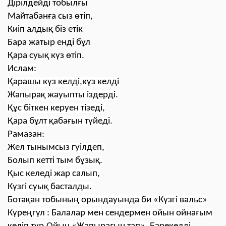
Дірілдейді тобылғы
Майтабанға сыз өтіп,
Киіп алдық біз етік
Бара жатыр енді бұл
Қара суық күз өтіп.
Ислам:
Қарашы күз келді,күз келді
Жапырақ жауыпты іздерді.
Құс біткен керуен тізеді,
Қара бұлт қабағын түйеді.
Рамазан:
Жел тынымсыз гуілдеп,
Болып кетті тым бұзық.
Қыс келеді жар салып,
Күзгі суық басталды.
Ботақан тобының орындауында би «Күзгі вальс»
Күреңгүл : Балалар мен сендермен ойын ойнағым