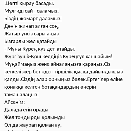
Шөпті қырау басады.
Мүлгиді сай - саламыз,
Біздің жомарт даламыз.
Дәнін жинап алған соң,
Жатыр үнсіз сары аңыз
Ызғарлы жел қатайды
- Мұны Күрең күз деп атайды.
Жүргізуші
:
-Қош келдіңіз Күреңгүл ханшайым!
Мұңаймаңыз және айналаңызға қараңыз.Сіз
кеткелі жер бетіндегі тіршілік қысқа дайындықсыз
қалды.С
іздің алар орныңыз бөлек.Ертегілер еліне
қонаққа келген ботақандардың өнерін
тамашалаңыз!
Айсенім:
Далада егін орады
Жел тоңдырды қолымды
Ол да жаурап қалған ау,