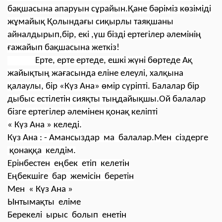
бақшасына апаруын сұрайын.Қане бәріміз көзіміді
жұмайық
Қолында
ғ
ы си
қ
ырлы тая
қ
шаны
айналдырып,б
ір, екі ,үш бізді ер
тегілер әлемінің
ғажайып бақшасына жеткіз!
Ерте, ерте ертеде, ешкі жүні бөртеде Ақ
жайықтың жағасында еліне елеулі, халқына
қалаулы, бір «Күз Ана» өмір сүріпті.
Балалар бір
дыбыс естілетін сияқты тыңдайықшы.Ой балалар
бізге ертегілер әлемінен қонақ келіпті
« Күз Ана
» келеді.
Күз Ана : - Амансыздар ма балалар.Мен сіздерге
қонаққа келдім.
Ерінбестен еңбек етіп келетін
Еңбекшіге бар жемісін беретін
Мен « Күз Ана »
Ынтымақты еліме
Берекелі ырыс болып енетін