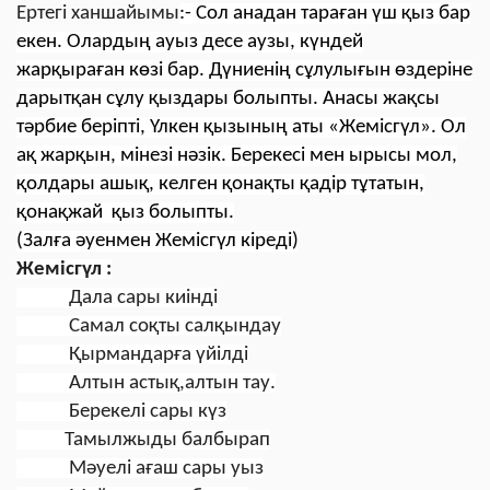
Ертегі ханшайымы
:-
Сол анадан тараған үш қыз бар
екен. Олардың ауыз десе аузы, күндей
жарқыраған көзі бар. Дүниенің сұлулығын өздеріне
дарытқан сұлу қыздары болыпты. Анасы жақсы
тәрбие беріпті, Үлкен қызының аты «Жемісгүл». Ол
ақ жарқын, мінезі нәзік. Берекесі мен ырысы мол,
қолдары ашық, келген қонақты қадір тұтатын,
қонақжай қыз болыпты.
(Залға әуенмен Жемісгүл кіреді)
Жемісгүл :
Дала сары киінді
Самал соқты салқындау
Қырмандарға үйілді
Алтын астық,алтын тау.
Берекелі сары күз
Тамылжыды балбырап
Мәуелі ағаш сары уыз