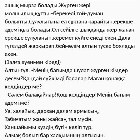
ашық мырза болады.Жүрген жері
молшылық,құтты –берекелі,той-думан
болыпты.Сұлулығына ел сұқтана қарайтын,ерекше
әдемі қыз болады,Ол сейілге шыққанда жер-жаһан
ерекше сұлуланып,керемет күйге енеді екен.Дала
түгелдей жарқырап,беймәлім алтын түске боялады
екен.
(Залға әуенмен кіреді)
Алтынгүл: -Менің бағымда шулап жүрген кімдер
десем?Қандай сүйкімді балалар.Маған қонаққа
келдіңдер ме?
-Сәлем балақайлар!Қош келдіңдер!Менің бағым
әдемі ме?
Уа, халайық, дархан далам армысың,
Табиға
тым жаны жайсаң тал мүсін.
Ханшайымы күздің бүгін келіп тұр,
Алмақ болып бар халқымның алғысын.