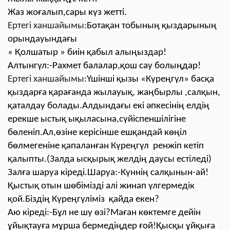
Жаз жоғалып,сары күз жетті.
Ертегі ханшайымы:
Ботақан тобының қыздарының
орындауындағы
« Қолшатыр » биін қабыл алыңыздар!
Алтынгүл:-Рахмет балалар,қош сау болыңдар!
Ертегі ханшайымы
:
Үшінші қызы «Күреңгүл» басқа
қыздарға қарағанда жылауық, жаңбырлы ,салқын,
қаталдау болады.Алдындағы екі әпкесінің елдің
ерекше ыстық ықыласына,сүйіспеншілігіне
бөленіп.Ал,өзіне керісінше ешқандай көңіл
бөлмегеніне қапаланған Күреңгүл ренжіп кетіп
қалыпты.(Залда ысқырық желдің даусы естіледі)
Залға шаруа кіреді.Шаруа:-Күннің салқынын-ай!
Қыстық отын шөбімізді алі жинап үлгермедік
қой.Біздің Күреңгүліміз қайда екен?
Аю кіреді:-Бұл не шу өзі?Маған көктемге дейін
ұйықтауға мұрша бермедіңдер ғой!Қысқы ұйқыға