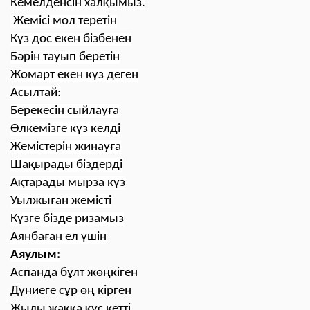
Кемелденсін халқымыз.
Жемісі мол теретін
Күз дос екен бізбенен
Бәрін тауып беретін
Жомарт екен күз деген
Асылтай:
Берекесін сыйлауға
Өлкемізге күз келді
Жемістерін жинауға
Шақырады біздерді
Ақтарады мырза күз
Уылжыған жемісті
Күзге бізде ризамыз
Аянбаған ел үшін
Аяулым:
Аспанда бұлт жөңкіген
Дүниеге сұр өң кірген
Жылы жаққа құс кетті