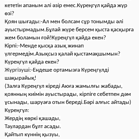
кететін апаным алі әзір емес.Күреңгүл қайда жүр
өзі?
Қоян шығады:-Ал мен болсам сұр тонымды әлі
ауыстырмадым.Бұлай жүре берсем қыста қасқырға
жем боламын ғой!Күреңгүл қайда екен?
Кірпі:-Менде қысқа азық жинап
үлгермедім.Азықсыз қалай қыстамақшымын?
Күреңгүл қайда екен?
Жүргізуші:-
Ендеше ортамызға Күреңгүлді
шақырайық!
(Залға Күреңгүл кіреді Аюға жамылғы жабады,
қоянның киімін ауыстырады, кірпіге себетпен дәм
ұсынады, шаруаға отын береді.Бәрі алғыс айтады)
Күреңгүл:
Жердің көркі қашады,
Таулардан бұлт асады.
Қайтып күннің қызуы,