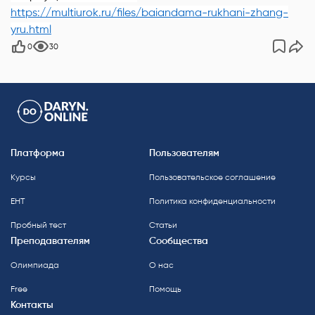
https://multiurok.ru/files/baiandama-rukhani-zhang-
yru.html
0
30
Платформа
Пользователям
Курсы
Пользовательское соглашение
ЕНТ
Политика конфиденциальности
Пробный тест
Статьи
Преподавателям
Сообщества
Олимпиада
О нас
Free
Помощь
Контакты