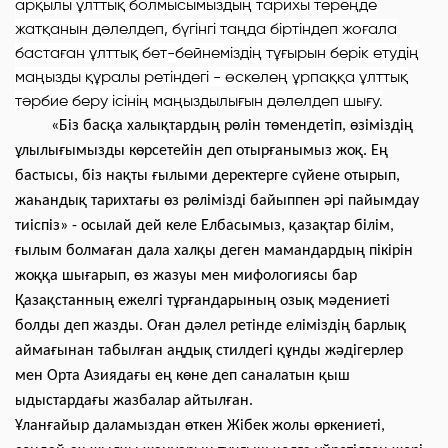
арқылы ұлттық болмысымыздың тарихы тереңде
жатқанын дәлелдеп, бүгінгі таңда біртіндеп жоғала
бастаған ұлттық бет-бейнеміздің тұғырын берік етудің
маңызды құралы ретіндегі - өскелең ұрпаққа ұлттық
тәрбие беру ісінің маңыздылығын дәлелдеп шығу.
«Біз басқа халықтардың рөлін төмендетіп, өзіміздің
ұлылығымызды көрсетейін деп отырғанымыз жоқ. Ең
бастысы, біз нақты ғылыми деректерге сүйене отырып,
жаһандық тарихтағы өз рөлімізді байыппен әрі пайымдау
тиіспіз» - осылай дей келе Елбасымыз, қазақтар білім,
ғылым болмаған дала халқы деген мамандардың пікірін
жоққа шығарып, өз жазуы мен мифологиясы бар
Қазақстанның ежелгі тұрғандарының озық мәдениеті
болды деп жазды. Оған дәлел ретінде еліміздің барлық
аймағынан табылған аңдық стилдегі құнды жәдігерлер
мен Орта Азиядағы ең көне деп саналатын қыш
ыдыстардағы жазбалар айтылған.
Ұланғайыр даламыздан өткен Жібек жолы өркениеті,