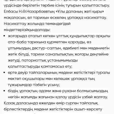
үрдісінде берілетін тәрбие ісінің тұғырын қалыптастыру.
Елбасы Н.Ә.Назарбаевтың «Ұлы даланың жеті қыры»
мақаласын, ел тарихын өскелең ұрпаққа насихаттау.
Насихаттау жолында
төмендегідей
міндеттеріайқындалады:
жоғарыда аталып кеткен ұлттық құндылықтар арқылы
ата-баба тарихына құрметпен қарауды, өз
ұлтымыздың дәстүр-салтын, әдебиеті мен мәдениетін
жетік білуді, тарихи саналылықтың жоғары деңгейіне
жетуді, паториоттық ұстанымымызды
қалыптастыруды қамтамасыз ету;
ерте дәуір тайпаларының мәдени жетістіктері туралы
мектеп оқушылары мен келешек ұрпаққа тың
тұжырымдар тізбегін ұсыну;
біздің ұрпақтың адами және рухани болмысымыздың
негізін жағымды жағынан қалау үрдісін үзбей жалғау.
Қазақ даласында ежелден өмір сүрген тайпалық
бірлестіктердің мәдени жетістіктерін ашып-көрсету