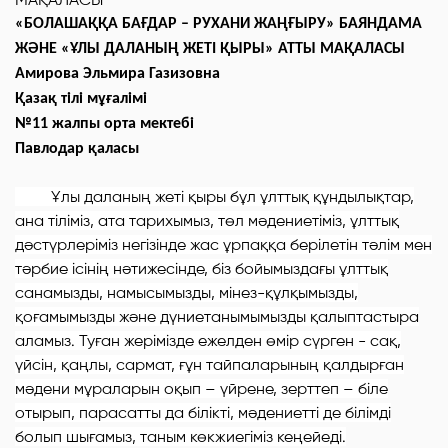
«БОЛАШАҚҚА БАҒДАР – РУХАНИ ЖАҢҒЫРУ» БАЯНДАМА
ЖӘНЕ «ҰЛЫ ДАЛАНЫҢ ЖЕТІ ҚЫРЫ» АТТЫ МАҚАЛАСЫ
Амирова Эльмира Газизовна
Қазақ тілі мұғалімі
№11 жалпы орта мектебі
Павлодар қаласы
Ұлы даланың жеті қыры бұл ұлттық құндылықтар,
ана тіліміз, ата тарихымыз, төл мәдениетіміз, ұлттық
дәстүрлеріміз негізінде жас ұрпаққа берілетін тәлім мен
тәрбие ісінің нәтижесінде, біз бойымыздағы ұлттық
санамызды, намысымызды, мінез-құлқымызды,
қоғамымызды және дүниетанымымызды қалыптастыра
аламыз. Туған жерімізде ежелден өмір сүрген - сақ,
үйсін, қаңлы, сармат, ғұн тайпаларының қалдырған
мәдени мұраларын оқып – үйрене, зерттеп – біле
отырып, парасатты да білікті, мәдениетті де білімді
болып шығамыз, таным көкжиегіміз кеңейеді.