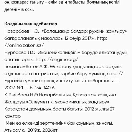
оң көзқарас таныту – еліміздің табысты болуының кепілі
дегеніміз осы.
Қолданылған әдебиеттер
Назарбаев Н.Ә. «Болашаққа бағдар: рухани жаңғыру»
бағдарламалық мақаласы 12 сәуір 2017ж. http:
//online.zakon.kz/
Нұрбаева Л.С. Экономикалықбілім беруде өлкетанудың
алатын орны. http: //engime.org/
Бекмағамбетов А.Ж.
Өлкетану құндылықтары арқылы
оқушыларға патриоттық тәрбие беру мүмкіндіктері //
Еуразия гуманитарлық институтының хабаршысы. –
2007. №1. – Б. 134-140 б.
Қ.Р елбасы Н.Ә.Назарбаевтың Қазақстан халқына
Жолдауы «Әлеуметтік-экономикалық жаңғыру»
Қазақстан дамуының басты бағыты. 2012 жылғы 27
қаңтар.
Мен өз өлкемді зерттеймін» байқауының жинағы.
Атырау қ. 2019ж. 202бет