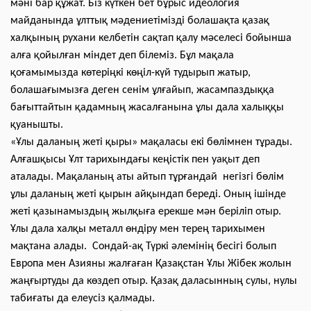
мәні бар құжат. Біз күткен бет бұрыс идеология
майданында ұлттық мәдениетімізді болашақта қазақ
халқының рухани келбетін сақтап қалу мәселесі бойынша
алға қойылған міндет деп білеміз. Бұл мақала
қоғамымызда көтеріңкі көңіл-күй тудырып жатыр,
болашағымызға деген сенім ұлғайып, жасампаздыққа
бағыттайтын қадамның жасалғанына ұлы дала халыққы
қуанышты.
«Ұлы даланың жеті қыры» мақаласы екі бөлімнен тұрады.
Алғашқысы Ұлт тарихындағы кеңістік пен уақыт деп
аталады. Мақаланың аты айтып тұрғандай негізгі бөлім
ұлы даланың жеті қырын айқындап береді. Оның ішінде
жеті қазынамыздың жылқыға ерекше мән беріліп отыр.
Ұлы дала халқы металл өндіру мен терең тарихымен
мақтана алады. Сондай-ақ Түркі әлемінің бесігі болып
Европа мен Азияны жалғаған Қазақстан Ұлы Жібек жолын
жаңғыртуды да көздеп отыр. Қазақ даласынның сулы, нулы
табиғаты да елеусіз қалмады.