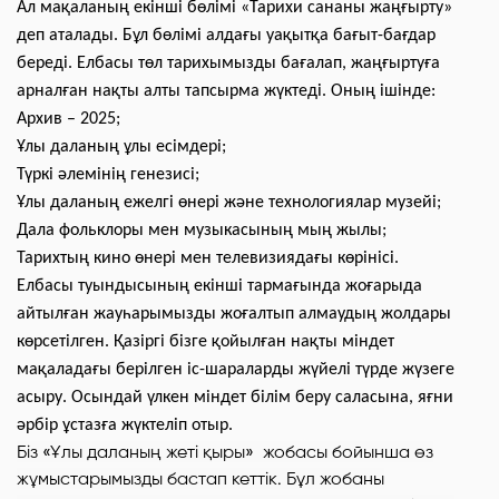
Ал мақаланың екінші бөлімі «Тарихи сананы жаңғырту»
деп аталады. Бұл бөлімі алдағы уақытқа бағыт-бағдар
береді. Елбасы төл тарихымызды бағалап, жаңғыртуға
арналған нақты алты тапсырма жүктеді. Оның ішінде:
Архив – 2025;
Ұлы даланың ұлы есімдері;
Түркі әлемінің генезисі;
Ұлы даланың ежелгі өнері және технологиялар музейі;
Дала фольклоры мен музыкасының мың жылы;
Тарихтың кино өнері мен телевизиядағы көрінісі.
Елбасы туындысының екінші тармағында жоғарыда
айтылған жауһарымызды жоғалтып алмаудың жолдары
көрсетілген. Қазіргі бізге қойылған нақты міндет
мақаладағы берілген іс-шараларды жүйелі түрде жүзеге
асыру. Осындай үлкен міндет білім беру саласына, яғни
әрбір ұстазға жүктеліп отыр.
Біз «Ұлы даланың жеті қыры» жобасы бойынша өз
жұмыстарымызды бастап кеттік. Бұл жобаны