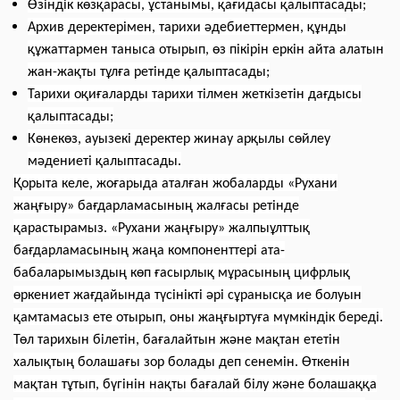
Өзіндік көзқарасы, ұстанымы, қағидасы қалыптасады;
Архив деректерімен, тарихи әдебиеттермен, құнды
құжаттармен таныса отырып, өз пікірін еркін айта алатын
жан-жақты тұлға ретінде қалыптасады;
Тарихи оқиғаларды тарихи тілмен жеткізетін дағдысы
қалыптасады;
Көнекөз, ауызекі деректер жинау арқылы сөйлеу
мәдениеті қалыптасады.
Қорыта келе, жоғарыда аталған жобаларды «Рухани
жаңғыру» бағдарламасының жалғасы ретінде
қарастырамыз. «Рухани жаңғыру» жалпыұлттық
бағдарламасының жаңа компоненттері ата-
бабаларымыздың көп ғасырлық мұрасының цифрлық
өркениет жағдайында түсінікті әрі сұранысқа ие болуын
қамтамасыз ете отырып, оны жаңғыртуға мүмкіндік береді.
Төл тарихын білетін, бағалайтын және мақтан ететін
халықтың болашағы зор болады деп сенемін. Өткенін
мақтан тұтып, бүгінін нақты бағалай білу және болашаққа