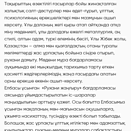
Тақырыптың өзектілігі ғасырлар бойы жинақталған
халықтық салт-дәстүрлер мен әдет-ғұрып, ұлттық
психологияның ерекшеліктері мен мазмұнын ашып
көрсету. Ұлы даланың жеті қыры атап айтқанда атқа
міну мәдениеті, ұлы даладағы ежелгі металлургия, аң
стилі, алтын адам, түркі әлемінің бесігі, Ұлы Жібек жолы,
Қазақстан – алма мен қызғалдақтың отаны туралы
мәліметтерді жас ұрпақтың бойына сіңіре отырып,
рухани дамыту. Мәдени мұра бағдарламасы
ауқымында екі мыңжылдық тарихымыз тарту еткен
қасиетті жәдігерлеріміздің жаңа ғасырдағы алатын
орны ерекше екенін ашып-көрсету.
Елбасы ұсынған «Рухани жаңғыру» бағдарламасы
аясында ұйымдастырылатын іс-шаралар
маңыздылығын арттыру қажет. Осы бағытта Елбасымыз
ұсынған мақаланың мән-мағынасын оқушыларға,
ұжымға насихаттау, түсіндіру өзекті болып табылады.
Болашақ жас ұрпақты ұлттық игіліктер мен адамзаттық
құндылықтар, рухани-мәдени мұралар сабақтастығы