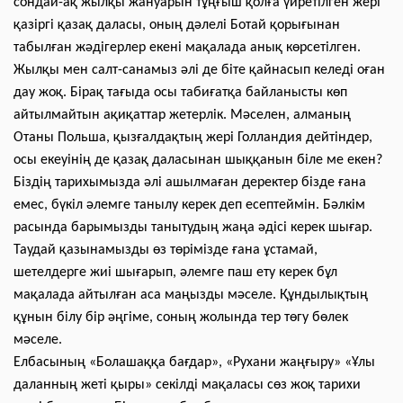
сондай-ақ жылқы жануарын тұңғыш қолға үйретілген жері
қазіргі қазақ даласы, оның дәлелі Ботай қорығынан
табылған жәдігерлер екені мақалада анық көрсетілген.
Жылқы мен салт-санамыз әлі де біте қайнасып келеді оған
дау жоқ. Бірақ тағыда осы табиғатқа байланысты көп
айтылмайтын ақиқаттар жетерлік. Мәселен, алманың
Отаны Польша, қызғалдақтың жері Голландия дейтіндер,
осы екеуінің де қазақ даласынан шыққанын біле ме екен?
Біздің тарихымызда әлі ашылмаған деректер бізде ғана
емес, бүкіл әлемге танылу керек деп есептеймін. Бәлкім
расында барымызды танытудың жаңа әдісі керек шығар.
Таудай қазынамызды өз төрімізде ғана ұстамай,
шетелдерге жиі шығарып, әлемге паш ету керек бұл
мақалада айтылған аса маңызды мәселе. Құндылықтың
құнын білу бір әңгіме, соның жолында тер төгу бөлек
мәселе.
Елбасының «Болашаққа бағдар», «Рухани жаңғыру» «Ұлы
даланның жеті қыры» секілді мақаласы сөз жоқ тарихи