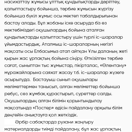
насихаттау жұмысы ұлттық құндылықтарды дәріптеу,
қалыптастыру бойынша, тәрбие жұмысын жүргізу
бойынша бүкіл жұмыс осы мектеп табалдырығынан
бастау алады. Бұл жобаны іске асыруда біз өз
мектебіміздегі оқушылардың бойына аталған
құндылықтарды қалыптастыру үшін түрлі іс-шаралар
ұйымдастырдық. Аталмыш іс-шараларның негізгі
мақсаты осы Елбасымыз атап айтқан Ұлы даланың жеті
қырын жас ұрпақтың бойына сіңіру. Өткізілген тәрбие
сағат, сыныптан тыс жұмыстар, пікірталас, «Өлентану»
мұражайларына саяхат жасау т.б. іс-шаралар жүзеге
асырылуда. Бастауыш сынып оқушылары
мәліметтермен танысып, алған мәліметтер бойынша
ребус, сөз жұмбақ құрастырып, суреттер салды.
Оқушылардың алған білімін қорынтындылау
мақсатында «Постер» әдісін пайдалану арқылы білім
деңгейін анықтауға қол жеткіздік.
Әрбір сабақтарда рухани жаңғыру
материалдарды тиімді пайдалану, бұл жас ұрпақтың