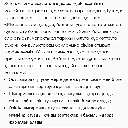
бойына туған жерге, елге деген сүйіспеншілікті
молайтып, патриоттық сезімдерін арттырады. «Дүниеде
туған еліңнен артық ел де, жер де жоқ» — деп
Ғ.Мүсірепов айтқандай, баланы туған өлке тарихымен
сусындату біздің негізгі міндетіміз. Осыны басшылыққа
ала отырып, ұрпақты ел тарихын білуге, құрметтеуге,
рухани құндылықтарды бойланына сіңіре отырып
тәрбиелейміз. «Ұлы даланың жеті қыры» мақаласы
арқылы жас ұрпақтың бойына рухани құндылықтарды
қалыптастыра отырып, мынадай
нәтижеге
қол
жеткіземіз:
Оқушылардың туған жерге деген құрмет сезімімен бірге
өлке тарихын зерттеуге құлшынысын арттыру;
Шығармашылыққа деген қызығушылықтары артады,
өзіндік ой-пікірін, тұжырымын еркін білдіре алады;
Өзінің шығармашыл тұлға екендігін дәлелдеуіне
мүмкіндік туады, құнды зерттеулерін басылымдарда
жариялай алады;