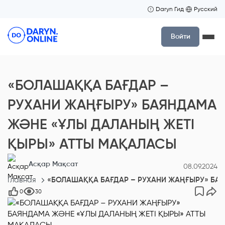
Daryn Гид
Русский
Войти
«БОЛАШАҚҚА БАҒДАР –
РУХАНИ ЖАҢҒЫРУ» БАЯНДАМА
ЖӘНЕ «ҰЛЫ ДАЛАНЫҢ ЖЕТІ
ҚЫРЫ» АТТЫ МАҚАЛАСЫ
Асқар Мақсат
08.09.2024
Главная
«БОЛАШАҚҚА БАҒДАР – РУХАНИ ЖАҢҒЫРУ» БА
0
30