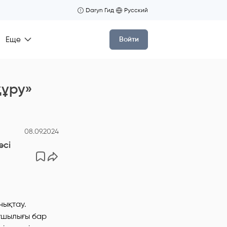
Daryn Гид
Русский
Еще
Войти
құру»
08.09.2024
есі
нықтау.
аушылығы бар