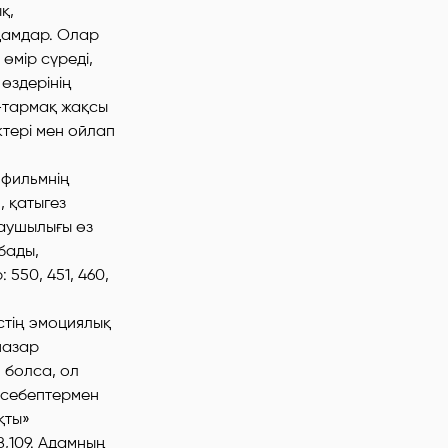
қ,
дамдар. Олар
өмір сүреді,
өздерінің
09-тармақ жақсы
ктері мен ойлап
«фильмнің
, қатыгез
аушылығы өз
бады,
 550, 451, 460,
істің эмоциялық
назар
 болса, ол
р себептермен
қты»
8,109. Адамның