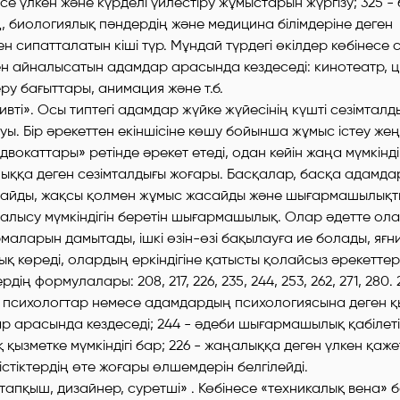
е үлкен және күрделі үйлестіру жұмыстарын жүргізу; 325 - б
 биологиялық пәндердің және медицина білімдеріне деген
мен сипатталатын кіші түр. Мұндай түрдегі өкілдер көбінесе
н айналысатын адамдар арасында кездеседі: кинотеатр, ц
еру бағыттары, анимация және т.б.
тивті». Осы типтегі адамдар жүйке жүйесінің күшті сезімталд
ы. Бір әрекеттен екіншісіне көшу бойынша жұмыс істеу жеңі
вокаттары» ретінде әрекет етеді, одан кейін жаңа мүмкінд
ққа деген сезімталдығы жоғары. Басқалар, басқа адамдар
айды, жақсы қолмен жұмыс жасайды және шығармашылықт
алысу мүмкіндігін беретін шығармашылық. Олар әдетте ол
аларын дамытады, ішкі өзін-өзі бақылауға ие болады, яғни.
қ көреді, олардың еркіндігіне қатысты қолайсыз әрекеттер
рдің формулалары: 208, 217, 226, 235, 244, 253, 262, 271, 280.
би психологтар немесе адамдардың психологиясына деген 
 арасында кездеседі; 244 - әдеби шығармашылық қабілетін
қызметке мүмкіндігі бар; 226 - жаңалыққа деген үлкен қажет
істіктердің өте жоғары өлшемдерін белгілейді.
ертапқыш, дизайнер, суретші» . Көбінесе «техникалық вена»