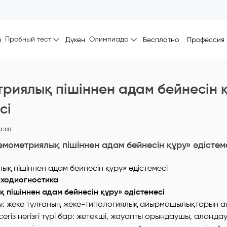
Пробный тест
Олимпиада
ы
Дүкен
Бесплатно
Профессия
триялық пішіннен адам бейнесін 
сі
сат
емометриялық пішіннен адам бейнесін құру» әдістем
ходиогностика
 пішіннен адам бейнесін құру» әдістемесі
ты: жеке тұлғаның жеке-типологиялық айырмашылықтарын а
гіз негізгі түрі бар: жетекші, жауапты орындаушы, алаңд