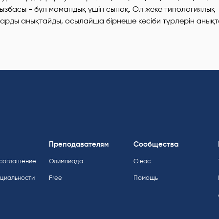
сызбасы - бұл мамандық үшін сынақ. Ол жеке типологиялық
рды анықтайды, осылайша бірнеше кәсіби түрлерін анықт
Преподавателям
Сообщества
 соглашение
Олимпиада
О нас
нциальности
Free
Помощь