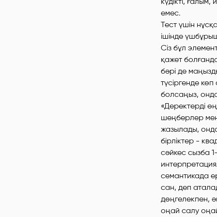
күдікті, ғалым
емес.
Тест үшін нұсқ
ішінде үшбұрыш
Сіз бұл элемен
қажет болғанда
бәрі де маңызд
түсіргенде кө
болсаңыз, онда
«Деректерді өң
шеңберлер мен
жазылады, онд
бірліктер - кв
сәйкес сызба 1-
интерпретациял
семантикада е
сан, деп аталад
дөңгелекпен, ә
оңай салу оңай