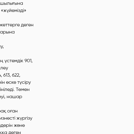
ықшылығына
«жүйемізді»
кеттерге деген
ларына
у,
ең үстемдік 901,
йлеу
613, 622,
ін еске түсіру
ніледі. Төмен
еуі, нашар
рақ оған
знесті жүргізу
здерін және
ққа деген