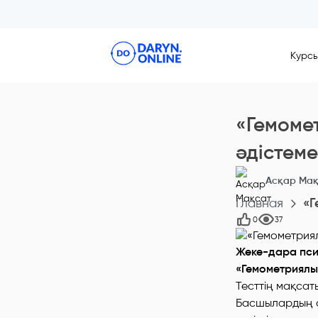
Курс
«Гемоме
әдістеме
Асқар Мақ
Главная
«Г
0
37
Жеке-дара пси
«Гемометриялық
Тесттің мақса
Басшылардың се