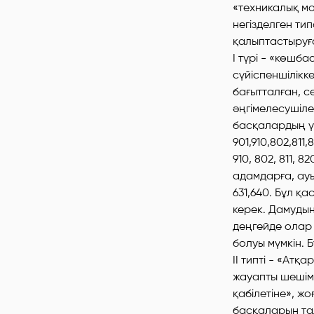
«техникалық мо
негізделген ти
қалыптастыруға
I түрі - «көшб
сүйіспеншілікк
бағытталған, с
әңгімелесушіле
басқалардың үс
901,910,802,811,
910, 802, 811, 8
адамдарға, ауы
631,640. Бұл қа
керек. Дамудың
деңгейде олар 
болуы мүмкін.
II типті - «Атқ
жауапты шешімд
қабілетіне», жо
басқаларын та