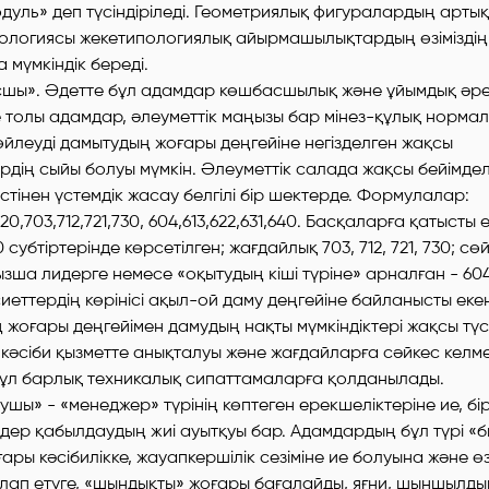
дуль» деп түсіндіріледі. Геометриялық фигуралардың арт
пологиясы жекетипологиялық айырмашылықтардың өзіміздің 
 мүмкіндік береді.
асшы». Әдетте бұл адамдар көшбасшылық және ұйымдық әре
е толы адамдар, әлеуметтік маңызы бар мінез-құлық норма
өйлеуді дамытудың жоғары деңгейіне негізделген жақсы
рдің сыйы болуы мүмкін. Әлеуметтік салада жақсы бейімдел
тінен үстемдік жасау белгілі бір шектерде. Формулалар:
820,703,712,721,730, 604,613,622,631,640. Басқаларға қатысты 
20 субтipтерінде көрсетілген; жағдайлық 703, 712, 721, 730; сө
зша лидерге немесе «оқытудың кіші түріне» арналған - 604, 
сиеттердің көрінісі ақыл-ой даму деңгейіне байланысты екен
 жоғары деңгейімен дамудың нақты мүмкіндіктері жақсы түсі
кәсіби қызметте анықталуы және жағдайларға сәйкес келм
 Бұл барлық техникалық сипаттамаларға қолданылады.
арушы» - «менеджер» түрінің көптеген ерекшеліктеріне ие, бі
ер қабылдаудың жиі ауытқуы бар. Адамдардың бұл түрі «би
ғары кәсібилікке, жауапкершілік сезіміне ие болуына және ө
лап етуге, «шындықты» жоғары бағалайды, яғни, шыншылды