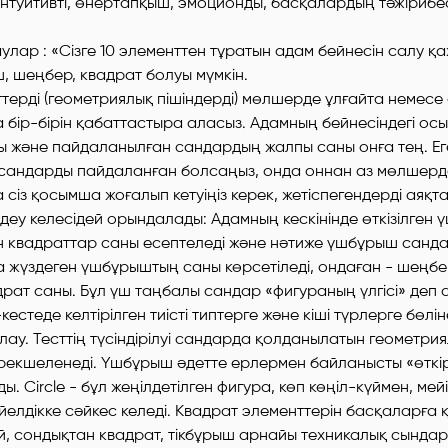
, интуитивті, өнертапқыш, эмоционды, басқалардың тәжірибе
аулар : «Сізге 10 элементтен тұратын адам бейнесін салу қа
, шеңбер, квадрат болуы мүмкін.
ттерді (геометриялық пішіндерді) мөлшерде ұлғайта немесе
 бір-бірін қабаттастыра аласыз. Адамның бейнесіндегі осы
ы және пайдаланылған сандардың жалпы саны онға тең. Ег
п сандарды пайдаланған болсаңыз, онда оннан аз мөлшер
 сіз қосымша жоғалып кетуіңіз керек, жетіспегендерді аяқта
деу келесідей орындалады: Адамның кескінінде өткізілген
 квадраттар саны есептеледі және нәтиже үшбұрыш санда
а жүздеген үшбұрыштың саны көрсетіледі, ондаған - шеңб
адрат саны. Бұл үш таңбалы сандар «фигураның үлгісі» деп 
кестеде келтірілген тиісті типтерге және кіші түрлерге бөлін
ау. Тесттің түсіндірілуі сандарда қолданылатын геометрия
рекшеленеді. Үшбұрыш әдетте ерлермен байланысты «өткі
ы. Circle - бұл жеңілдетілген фигура, көп көңіл-күймен, мейі
йелдікке сәйкес келеді. Квадрат элементтерін басқаларға
, сондықтан квадрат, тікбұрыш арнайы техникалық сындар