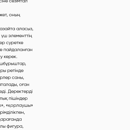
сіне сезімтал
жет, оның
 азайта аласыз,
 үш элементтің
ер суретке
де пайдаланған
у керек.
 үшбұрыштар,
ры ретінде
ерлер саны,
аталады, оған
еді. Деректерді
лық пішіндер
р», «қорлаушы»
рімділікпен,
 қарағанда
лы фигура,