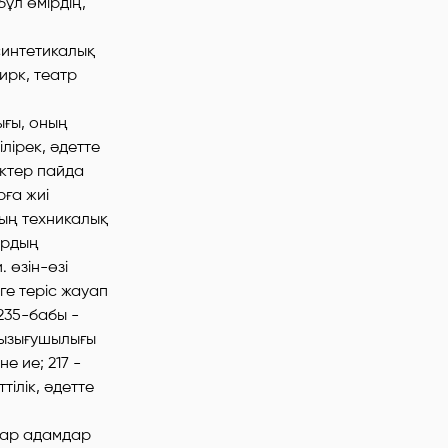
ұл өмірдің,
 синтетикалық
ирк, театр
ығы, оның
лірек, әдетте
іктер пайда
ға жиі
ың техникалық
ардың
 өзін-өзі
ге теріс жауап
 235-бабы -
қызығушылығы
е ие; 217 -
тілік, әдетте
 бар адамдар