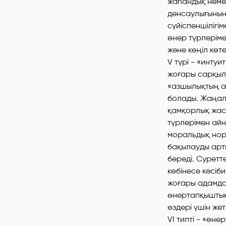
жаһандық немес
денсаулығының,
сүйіспеншілігі
өнер түрлеріме
және көңіл көт
V түрі - «интуи
жоғары сарқылу
«азшылықтың ад
болады. Жаңалы
қамқорлық жас
түрлерімен айн
моральдық норм
бақылауды арты
береді. Суретте
көбінесе кәсі
жоғары адамдар
өнертапқыштық 
өздері үшін жет
VI типті - «өн