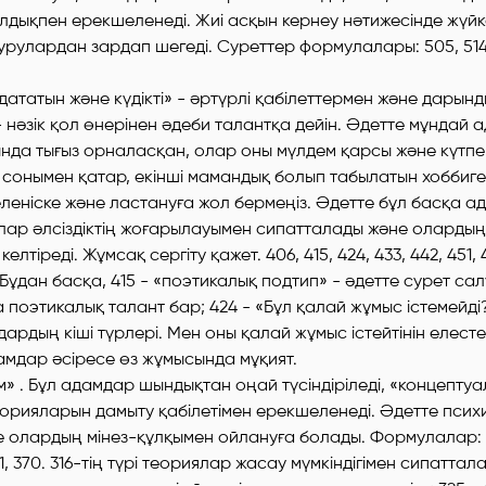
лдықпен ерекшеленеді. Жиі асқын кернеу нәтижесінде жүй
рулардан зардап шегеді. Суреттер формулалары: 505, 514, 5
аңдататын және күдікті» - әртүрлі қабілеттермен және дары
 нәзік қол өнерінен әдеби талантқа дейін. Әдетте мұндай 
нда тығыз орналасқан, олар оны мүлдем қарсы және күтпе
 сонымен қатар, екінші мамандық болып табылатын хоббиге
леніске және ластануға жол бермеңіз. Әдетте бұл басқа 
лар әлсіздіктің жоғарылауымен сипатталады және олардың 
елтіреді. Жұмсақ сергіту қажет. 406, 415, 424, 433, 442, 451,
ұдан басқа, 415 - «поэтикалық подтип» - әдетте сурет сал
поэтикалық талант бар; 424 - «Бұл қалай жұмыс істемейд
ардың кіші түрлері. Мен оны қалай жұмыс істейтінін елест
амдар әсіресе өз жұмысында мұқият.
лым» . Бұл адамдар шындықтан оңай түсіндіріледі, «концепту
теорияларын дамыту қабілетімен ерекшеленеді. Әдетте псих
е олардың мінез-құлқымен ойлануға болады. Формулалар: 30
361, 370. 316-тің түрі теориялар жасау мүмкіндігімен сипаттала