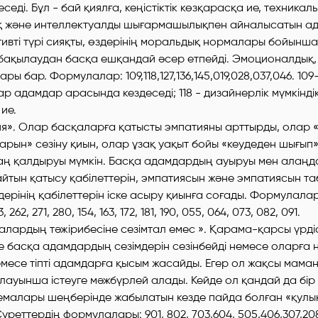
еді. Бұл - бай қиялға, кеңістіктік көзқарасқа ие, техникалы
 және интеллектуалды шығармашылықпен айналысатын а
тивті түрі сияқты, өздерінің моральдық нормалары бойынша 
 бақылаудан басқа ешқандай әсер етпейді. Эмоционалдық, 
ры бар. Формулалар: 109,118,127,136,145,019,028,037,046. 1
р адамдар арасында кездеседі; 118 - дизайнерлік мүмкінді
 ие.
ция». Олар басқаларға қатысты эмпатияны арттырды, олар 
арын» сезіну қиын, олар ұзақ уақыт бойы «кеудеден шығып»
аң қалдыруы мүмкін. Басқа адамдардың ауыруы мен алаңд
йтын қатысу қабілеттерін, эмпатиясын және эмпатиясын та
дерінің қабілеттерін іске асыру қиынға соғады. Формулалар:
, 262, 271, 280, 154, 163, 172, 181, 190, 055, 064, 073, 082, 091.
асқалардың тәжірибесіне сезімтал емес ». Қарама-қарсы үрд
те басқа адамдардың сезімдерін сезінбейді немесе оларға 
есе тіпті адамдарға қысым жасайды. Егер ол жақсы маман
алауынша істеуге мәжбүрлей алады. Кейде ол қандай да бі
емалары шеңберінде жабылатын кезде пайда болған «қулы
уреттердің формулалары: 901, 802, 703,604, 505,406,307,20