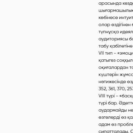
арасында кездес
шығармашылық
көбінесе интуи
олар өздігінен
түпнұсқа идеяла
аудиториясы ба
табу қабілетіне
VII тип - «эмо
қатыгез соққыл
оқиғалардан т
күштерін жұмса
нәтижесінде өз
352, 361, 370, 253
VIII түрі - «б
түрі бар. Әдет
аудармайды нем
өзгелерді өз қ
адам өз пробл
сипатталады. С