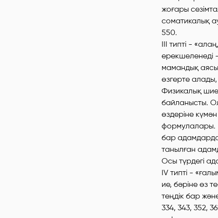
жоғары сезімта
соматикалық ау
550.
III типті - «ал
ерекшеленеді -
мамандық аясы
өзгерте алады,
Физикалық шие
байланысты. О
өздеріне күмән к
формулалары. Б
бар адамдарда 
танылған адамд
Осы түрдегі ад
IV типті - «ға
ие, бәріне өз 
теңдік бар жән
334, 343, 352, 