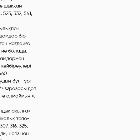
ке шыққан
23, 532, 541,
ндылықпен
адамдар бір
ген жағдайға
 ие болады.
адамдармен
кейбіреулері
 460
удың бұл түрі
і?» Фразасы деп
ете алмаймын «.
алдық ақылға»
икалық тепе-
7, 316, 325,
ды, негізінен