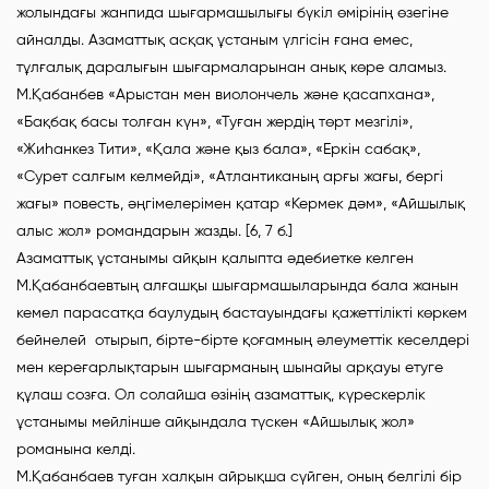
жолындағы жанпида шығармашылығы бүкіл өмірінің өзегіне
айналды. Азаматтық асқақ ұстаным үлгісін ғана емес,
тұлғалық даралығын шығармаларынан анық көре аламыз.
М.Қабанбев «Арыстан мен виолончель және қасапхана»,
«Бақбақ басы толған күн», «Туған жердің төрт мезгілі»,
«Жиһанкез Тити», «Қала және қыз бала», «Еркін сабақ»,
«Сурет салғым келмейді», «Атлантиканың арғы жағы, бергі
жағы» повесть, әңгімелерімен қатар «Кермек дәм», «Айшылық
алыс жол» романдарын жазды. [6, 7 б.]
Азаматтық ұстанымы айқын қалыпта әдебиетке келген
М.Қабанбаевтың алғашқы шығармашыларында бала жанын
кемел парасатқа баулудың бастауындағы қажеттілікті көркем
бейнелей отырып, бірте-бірте қоғамның әлеуметтік кеселдері
мен кереғарлықтарын шығарманың шынайы арқауы етуге
құлаш созға. Ол солайша өзінің азаматтық, күрескерлік
ұстанымы мейлінше айқындала түскен «Айшылық жол»
романына келді.
М.Қабанбаев туған халқын айрықша сүйген, оның белгілі бір