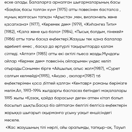
еске алады. Балаларға арналған шығармаларының басы
«Бақбақ басы толған күн» (1975) атты повесінен басталса ,
мұның жалғасын тапқан «Арыстан ,мен, виолончель және
қасапхана» (1977), «Керемек дәм» (1979), «Жиһангез Тити»
(1982), «Қала және қыз бала» (1984), «Пысық болдым, пінекей»
(1986) атты тағы басқа еңбектері.Жазушы тек қана балалар
әдебиеті емес , басқа да әртүрлі тақырыптарда қалам
сілтеді. «Аптап» (1985) атты екі актілі пьеса жазды.Мұндағы
ойлар «Кермек дәм» повесінің ойларымен үндес келіп
отырады.Сонымен бірге «Айшылық алыс жол»(1987), «Сурет
салғым келмейді»(1995), «Аю,аю , аюлар»(1987) т.б
еңбектерімен қоса ,бітпей қалған «Кентавр» романы бәрімізге
мәлім.Ал, 1993-1994 жылдарғы баспасөз бетіндегі мақалалары
1995 жылы «Қазақ, қайда барасың» деген атпен кітап болып
басылып шықты.Басқа біз айтпаған белгілі белгісіз еңбектерін
жарыққа шығарып оқырманға ұсыну уақыт еншісіндегі
мәселе.
«Жас жазушының тілі нәрлі, ойы оралымды, тапқыр-ақ. Тауып