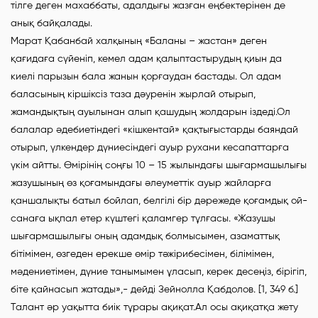
тілге деген махаббаты, адалдығы жазған еңбектерінен де
анық байқалады.
Марат Қабанбай халқының «Баланы – жастан» деген
қағидаға сүйеніп, кемел адам қалыптастырудың қиын да
киелі парызын бала жанын қорғаудан бастады. Ол адам
баласының кіршіксіз таза дәуренін жырлай отырып,
жамандықтың ауылынан алып қашудың жолдарын іздеді.Ол
балалар әдебиетіндегі «кішкентай» қақтығыстарды баяндай
отырып, үлкендер дүниесіндегі ауыр рухани кесапаттарға
үкім айтты. Өмірінің соңғы 10 – 15 жылындағы шығармашылығы
жазушының өз қоғамындағы әлеуметтік ауыр жайларға
қаншалықты батыл бойлап, белгілі бір дәрежеде қоғамдық ой-
санаға ықпал етер күштегі қаламгер тұлғасы. «Жазушы
шығармашылығы оның адамдық болмысымен, азаматтық
бітімімен, өзгеден ерекше өмір тәжірибесімен, білімімен,
мәдениетімен, дүние танымымен ұласып, керек десеңіз, бірігіп,
біте қайнасып жатады»,- дейді Зейнолла Қабдолов. [1, 349 б.]
Талант әр уақытта биік тұрары ақиқат.Ал осы ақиқатқа жету