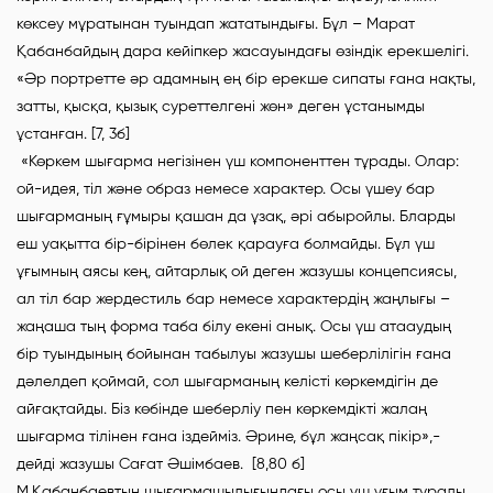
көксеу мұратынан туындап жататындығы. Бұл – Марат
Қабанбайдың дара кейіпкер жасауындағы өзіндік ерекшелігі.
«Әр портретте әр адамның ең бір ерекше сипаты ғана нақты,
затты, қысқа, қызық суреттелгені жөн» деген ұстанымды
ұстанған. [7, 3б]
«Көркем шығарма негізінен үш компоненттен тұрады. Олар:
ой-идея, тіл және образ немесе характер. Осы үшеу бар
шығарманың ғұмыры қашан да ұзақ, әрі абыройлы. Бларды
еш уақытта бір-бірінен бөлек қарауға болмайды. Бұл үш
ұғымның аясы кең, айтарлық ой деген жазушы концепсиясы,
ал тіл бар жердестиль бар немесе характердің жаңлығы –
жаңаша тың форма таба білу екені анық. Осы үш атааудың
бір туындының бойынан табылуы жазушы шеберлілігін ғана
дәлелдеп қоймай, сол шығарманың келісті көркемдігін де
айғақтайды. Біз көбінде шеберліу пен көркемдікті жалаң
шығарма тілінен ғана іздейміз. Әрине, бұл жаңсақ пікір»,-
дейді жазушы Сағат Әшімбаев. [8,80 б]
М.Қабанбаевтың шығармашылығындағы осы үш ұғым туралы