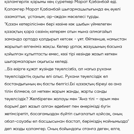
қаламгерлік қарымы кең суреткер Марат Қабанбай еді.
Қаламгер Марат Қабанбай шығармашылығында ең әуелі
азаматтық ұстаным, ар-ождан мәселесі тұрды.
"Қaзан көтерілісінен бері көзіне көк шыбын үймелеген
қазақтың қара сөзінің көтерем атын мына алмағайып
заманда ортада қалдырып кетсек - ұят. Өйткенше, намыстан
жарылып өлгеніміз жақсы. Келер ұрпақ жазушының басына
қойылған құлыптасты емес, көзі тірі кезінде жазып кеткен
шығармаларын оқығысы келеді.
...Біз әзірге құжат жүзінде тәуелсізбіз, ал нағыз рухани
тәуелсіздіктің ауылы әлі алыс. Рухани тәуелсіздік ел
бостандығының ең басты белгісі.Екі қазақтың біреуі өз ана
тілін білмесе, ол неткен жарым жанды, жарты санды
тәуелсіздік? Желбіреген жалауы мен "Ана тілі – арым мен
барым! деп жазып алған әдебиет пен өнерімізді бүгін
жетімсіретіп, босағамыздан бүйтіп сығалатып қойсақ, оның
обал-сауабы ел басшысынан бастап, бәріміздің мойнымызда"
деп жазды қаламгер. Оның бойындағы отанға деген, елге,