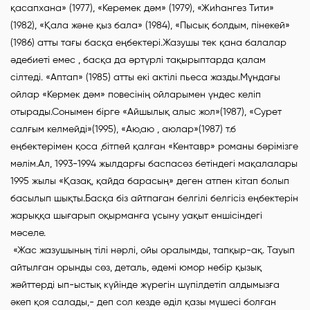
қасапхана» (1977), «Керемек дәм» (1979), «Жиһангез Тити»
(1982), «Қала және қыз бала» (1984), «Пысық болдым, пінекей»
(1986) атты тағы басқа еңбектері.Жазушы тек қана балалар
әдебиеті емес , басқа да әртүрлі тақырыптарда қалам
сілтеді. «Аптап» (1985) атты екі актілі пьеса жазды.Мұндағы
ойлар «Кермек дәм» повесінің ойларымен үндес келіп
отырады.Сонымен бірге «Айшылық алыс жол»(1987), «Сурет
салғым келмейді»(1995), «Аю,аю , аюлар»(1987) т.б
еңбектерімен қоса ,бітпей қалған «Кентавр» романы бәрімізге
мәлім.Ал, 1993-1994 жылдарғы баспасөз бетіндегі мақалалары
1995 жылы «Қазақ, қайда барасың» деген атпен кітап болып
басылып шықты.Басқа біз айтпаған белгілі белгісіз еңбектерін
жарыққа шығарып оқырманға ұсыну уақыт еншісіндегі
мәселе.
«Жас жазушының тілі нәрлі, ойы оралымды, тапқыр-ақ. Тауып
айтылған орынды сөз, деталь, әдемі юмор небір қызық
жәйттерді ып-ыстық күйінде жүрегін шүпілдетіп алдымызға
әкеп қоя салады,- деп сол кезде әділ қазы мүшесі болған