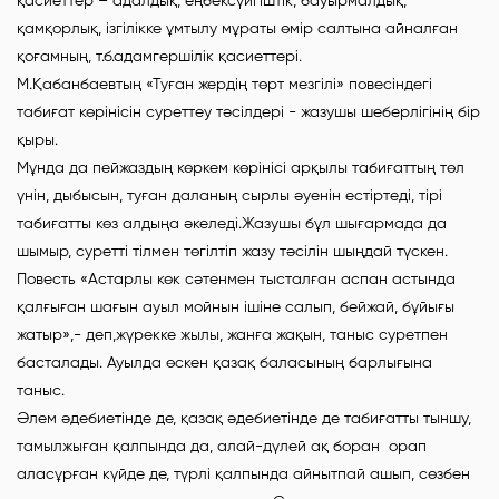
қасиеттер – адалдық, еңбексүйгіштік, бауырмалдық,
қамқорлық, ізгілікке ұмтылу мұраты өмір салтына айналған
қоғамның, т.б.адамгершілік қасиеттері.
М.Қабанбаевтың «Туған жердің төрт мезгілі» повесіндегі
табиғат көрінісін суреттеу тәсілдері - жазушы шеберлігінің бір
қыры.
Мұнда да пейжаздың көркем көрінісі арқылы табиғаттың төл
үнін, дыбысын, туған даланың сырлы әуенін естіртеді, тірі
табиғатты көз алдыңа әкеледі.Жазушы бұл шығармада да
шымыр, суретті тілмен төгілтіп жазу тәсілін шыңдай түскен.
Повесть «Астарлы көк сәтенмен тысталған аспан астында
қалғыған шағын ауыл мойнын ішіне салып, бейжай, бұйығы
жатыр»,- деп,жүрекке жылы, жанға жақын, таныс суретпен
басталады. Ауылда өскен қазақ баласының барлығына
таныс.
Әлем әдебиетінде де, қазақ әдебиетінде де табиғатты тыншу,
тамылжыған қалпында да, алай-дүлей ақ боран орап
аласұрған күйде де, түрлі қалпында айнытпай ашып, сөзбен