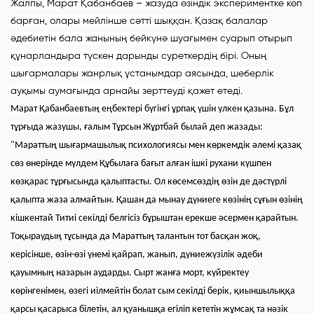
Жалпы, Марат Қабанбаев – жазуда өзіндік экспериментке көп
барған, олары мейлінше сәтті шыққан. Қазақ балалар
әдебиетін бала жанының бейкүнә шуағымен суарып отырып
құнарландыра түскен дарынды суреткердің бірі. Оның
шығармалары жанрлық ұстанымдар аясында, шеберлік
ауқымы аумағында арнайы зерттеуді қажет етеді.
Марат Қабанбаевтың еңбектері бүгінгі ұрпақ үшін үлкен қазына. Бұл
тұрғыда жазушы, ғалым Тұрсын Жұртбай былай деп жазады:
"Мараттың шығармашылық психологиясы мен көркемдік әлемі қазақ
сөз өнерінде мүлдем Құбылаға бағыт алған ішкі рухани күшпен
көзқарас тұрғысында қалыптасты. Ол көсемсөздің өзін де дәстүрлі
қалыпта жаза алмайтын. Қашан да мынау дүниеге көзінің сұғын өзінің
кішкентай Титиі секілді белгісіз бұрыштан ерекше әсермен қарайтын.
Тоқыраудың тұсында да Мараттың талантын тот басқан жоқ,
керісінше, өзін-өзі үнемі қайрап, жанып, дүниежүзілік әдеби
қауымның назарын аударды. Сырт жанға морт, күйректеу
көрінгенімен, өзегі иілмейтін болат сым секілді берік, қиыншылыққа
қарсы қасарыса білетін, ал қуанышқа егіліп кететін жұмсақ та нәзік