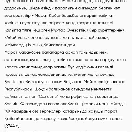
сурет салған сөз ұстасы аз емес. Солардың, көп дауысты сөз
додасының ішінде өзіндік даралығын айқындап берген көп
зергердің бірі- Марат Қабанбаев.Қаламгердің табиғат
көрінісін суреттеуінде әсіресе, жанды жаратылысты тірі
қалыпта тілге көшірген Мұхтар Әуезовтің «Қыр суреттерінің»,
«Абай жолы» эпопеясындағы кең тынысты пейзаждық
иірімдердің ізі анық байқалатындай.
Марат Қабанбаев балаларға арнап танымдық мән,
эстетикалық қуаты мықты, табиғат тамашаларын арқау еткен
классикалық туындылар жазды. Бұл үрдіс оның көлемді
прозалық шығармаларының да үзілмеген желісі секілді.
Белгілі әдебиеттанушы ғалым Бақытжан Майтанов Қазақстан
Республикасы Шоқан Уалиханов атындағы мемлееттік
сыйлығын алған "Сөз сыны" монографиясының қорытынды
бөлімін ХХ ғасырдағы қазақ әдебиетінің тарихи мәнін айтады.
"ХХ ғасырдың сөз зергерлері қатарыныда жазушы Марат
Қабанбаевтың да кездесуі кездейсоқтық болуы мүмкін емес.
[9,344 б]