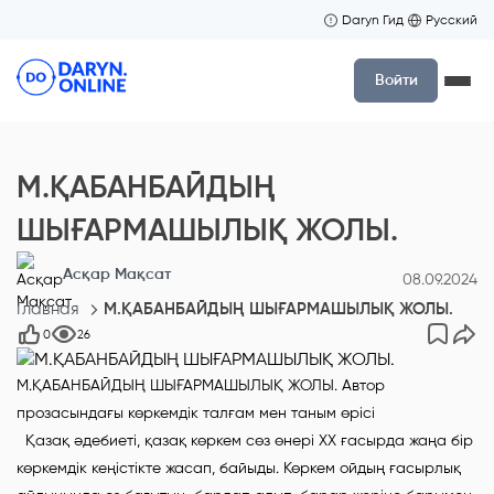
Daryn Гид
Русский
Войти
М.ҚАБАНБАЙДЫҢ
ШЫҒАРМАШЫЛЫҚ ЖОЛЫ.
Асқар Мақсат
08.09.2024
Главная
М.ҚАБАНБАЙДЫҢ ШЫҒАРМАШЫЛЫҚ ЖОЛЫ.
0
26
М.ҚАБАНБАЙДЫҢ ШЫҒАРМАШЫЛЫҚ ЖОЛЫ. Автор
прозасындағы көркемдік талғам мен таным өрісі
Қазақ әдебиеті, қазақ көркем сөз өнері XX ғасырда жаңа бір
көркемдік кеңістікте жасап, байыды. Көркем ойдың ғасырлық