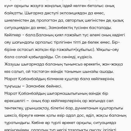
күн» арқылы жазуға жаңалық іздей келген беталыс анық
байқатты. Шығарма дәстүлі экпозициядан да емес,
шиеленістен де, прологтан да, авторлық шегіністен де, қызық
ситуациядан да емес, Заманбектің түсінен басталады.
Кейіпкер - бала.Баланың қиял ғажайып түс әлемі оның кәдімгі
ояу шағындағы арпалыс тірлігінен тіпті де бөлек емес. Бір-
біріне астасып жатқан бір ғажайып»(құбылыс). Ұйқылы-ояу
бала солай қабылдайды. Ол сенімді, күдіксіз.
Жазушы шығармада баланың тынымсыз әрекетін, жан-жаққа
көз салып, ой тастаған өзіндік танымын шынайы ашады.
Марат Қабанбайдың білмекке құштар бала кейіпкерінің
тұңғышы – Заманбек бейнесі.
Марат Қабанбайдың шығармашылығының өзіндік бір
ерекшелігі – оның бар кейіпкерлерінің ар жағында сәл
тентектеу, ұрыншақтау, білетіні бар, дүниетаным құштарлығы
шексіз, біреуге көмек қолы әзір адал дос, әділ, жақсы баланың
тұратындығы. Көбіне әр түрлі әрекет арқылы, ситуацияда
көрінгенімен, олардың түп негізі тазалықты аңсау, ізгілікті