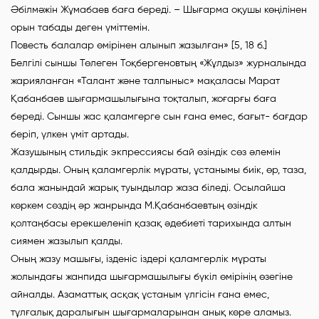
Әбілмәжін Жұмабаев баға береді. – Шығарма оқушы көңілінен
орын табады деген үміттемін.
Повесть балалар өмірінен алынып жазылған» [5, 18 б.]
Белгілі сыншы Төлеген Тоқбергеновтың «Жұлдыз» журналында
жарияланған «Талант және талпыныс» мақаласы Марат
Қабанбаев шығармашылығына тоқталып, жоғарғы баға
береді. Сыншы жас қаламгерге сын ғана емес, бағыт- бағдар
беріп, үлкен үміт артады.
Жазушының стильдік экпрессиясы бай өзіндік сөз әлемін
қалдырды. Оның қаламгерлік мұраты, ұстанымы биік, өр, таза,
бала жанындай жарық туындылар жаза біледі. Осылайша
көркем сөздің әр жанрында М.Қабанбаевтың өзіндік
қолтаңбасы ерекшеленіп қазақ әдебиеті тарихында алтын
сиямен жазылып қалды.
Оның жазу машығы, ізденіс іздері қаламгерлік мұраты
жолындағы жанпида шығармашылығы бүкіл өмірінің өзегіне
айналды. Азаматтық асқақ ұстаным үлгісін ғана емес,
тұлғалық даралығын шығармаларынан анық көре аламыз.