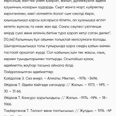
керісінше, өзін-өзі үнемі қайрап, жанып, дүниежүзілік әдеби
қауымның назарын аударды. Сырт жанға морт, күйректеу
көрінгенімен, өзегі иілмейтін болат сым секілді берік,
қиыншылыққа қарсы қасарыса білетін, ал қуанышқа егіліп
кететін жұмсақ та нәзік жан еді. Соңғы сәулесі үзілгенше
өмірді сүюі және өлімнің бетіне тура қарап кетуі соған дәлел".
[10,4б] Ғалымның бұл ойымен толықтай келісіуімізге болады.
Шығармашылыққа толы ғұмырында қара сөздің қабын өзімен
тастаай арқалап жүрді. Сол қабының ішін тек жақсы, озық,
көркем туындыларымен толтырды. Осылайша қазақ
әдебиеттің жауһар тасына айнала білді.
Пайдаланылған әдебиеттер:
Қабдолов З. Сөз өнері. – Алматы: Мектеп, -1976. -349б.
Әбдіков Т. Әдеби бәйгеде озғандар // Жалын. – 1973. - №5. –
30 – 31 бб.
Әбдіков Т. Конкурс қорытындысы // Жалын. -1974. -№6. – 18-
19бб.
Тоқбергенов Т. Талант және талпысыныс // Жұлдыз. – 1976. -№