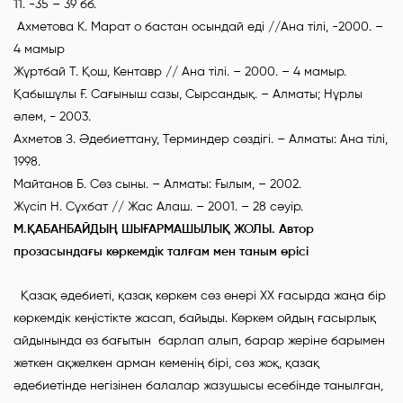
11. -35 – 39 бб.
Ахметова К. Марат о бастан осындай еді //Ана тілі, -2000. –
4 мамыр
Жұртбай Т. Қош, Кентавр // Ана тілі. – 2000. – 4 мамыр.
Қабышұлы Ғ. Сағыныш сазы, Сырсандық. – Алматы; Нұрлы
әлем, - 2003.
Ахметов З. Әдебиеттану, Терминдер сөздігі. – Алматы: Ана тілі,
1998.
Майтанов Б. Сөз сыны. – Алматы: Ғылым, – 2002.
Жүсіп Н. Сұхбат // Жас Алаш. – 2001. – 28 сәуір.
М.ҚАБАНБАЙДЫҢ ШЫҒАРМАШЫЛЫҚ ЖОЛЫ. Автор
прозасындағы көркемдік талғам мен таным өрісі
Қазақ әдебиеті, қазақ көркем сөз өнері XX ғасырда жаңа бір
көркемдік кеңістікте жасап, байыды. Көркем ойдың ғасырлық
айдынында өз бағытын барлап алып, барар жеріне барымен
жеткен ақжелкен арман кеменің бірі, сөз жоқ, қазақ
әдебиетінде негізінен балалар жазушысы есебінде танылған,