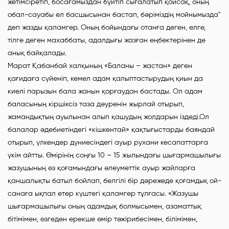
жетімсіретіп, босағамыздан бүйтіп сығалатып қойсақ, оның
обал-сауабы ел басшысынан бастап, бәріміздің мойнымызда"
деп жазды қаламгер. Оның бойындағы отанға деген, елге,
тілге деген махаббаты, адалдығы жазған еңбектерінен де
анық байқалады.
Марат Қабанбай халқының «Баланы – жастан» деген
қағидаға сүйеніп, кемел адам қалыптастырудың қиын да
киелі парызын бала жанын қорғаудан бастады. Ол адам
баласының кіршіксіз таза дәуренін жырлай отырып,
жамандықтың ауылынан алып қашудың жолдарын іздеді.Ол
балалар әдебиетіндегі «кішкентай» қақтығыстарды баяндай
отырып, үлкендер дүниесіндегі ауыр рухани кесапаттарға
үкім айтты. Өмірінің соңғы 10 – 15 жылындағы шығармашылығы
жазушының өз қоғамындағы әлеуметтік ауыр жайларға
қаншалықты батыл бойлап, белгілі бір дәрежеде қоғамдық ой-
санаға ықпал етер күштегі қаламгер тұлғасы. «Жазушы
шығармашылығы оның адамдық болмысымен, азаматтық
бітімімен, өзгеден ерекше өмір тәжірибесімен, білімімен,