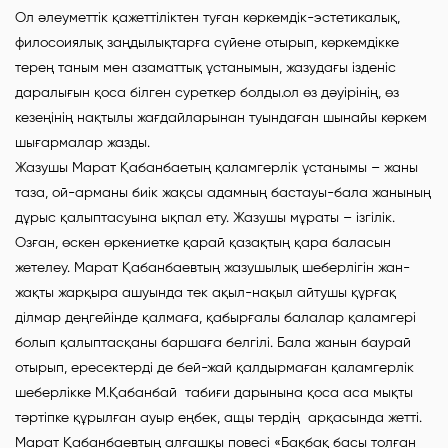
Ол әлеуметтік қажеттіліктен туған көркемдік-эстетикалық,
филосоиялық заңдылықтарға сүйене отырып, көркемдікке
терең таным мен азаматтық ұстанымын, жазудағы ізденіс
даралығын қоса білген суреткер болды.ол өз дәуірінің, өз
кезеңінің нақтылы жағдайларынан туындаған шынайы көркем
шығармалар жазды.
Жазушы Марат Қабанбаетың қаламгерлік ұстанымы – жаны
таза, ой-арманы биік жақсы адамның бастауы-бала жанының
дұрыс қалыптасуына ықпал ету. Жазушы мұраты – ізгілік.
Озған, өскен өркениетке қарай қазақтың қара баласын
жетелеу. Марат Қабанбаевтың жазушылық шеберлігін жан-
жақты жарқыра ашуында тек ақыл-нақыл айтушы құрғақ
ділмар деңгейінде қалмаға, қабырғалы балалар қаламгері
болып қалыптасқаны баршаға белгілі. Бала жанын баурай
отырып, ересектерді де бей-жай қалдырмаған қаламгерлік
шеберлікке М.Қабанбай табиғи дарынына қоса аса мықты
тәртіпке құрылған ауыр еңбек, ащы тердің арқасында жетті.
Марат Қабанбаевтың алғашқы повесі «Бақбақ басы толған