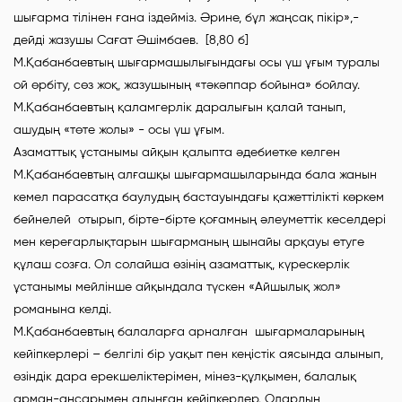
шығарма тілінен ғана іздейміз. Әрине, бұл жаңсақ пікір»,-
дейді жазушы Сағат Әшімбаев. [8,80 б]
М.Қабанбаевтың шығармашылығындағы осы үш ұғым туралы
ой өрбіту, сөз жоқ, жазушының «тәкәппар бойына» бойлау.
М.Қабанбаевтың қаламгерлік даралығын қалай танып,
ашудың «төте жолы» - осы үш ұғым.
Азаматтық ұстанымы айқын қалыпта әдебиетке келген
М.Қабанбаевтың алғашқы шығармашыларында бала жанын
кемел парасатқа баулудың бастауындағы қажеттілікті көркем
бейнелей отырып, бірте-бірте қоғамның әлеуметтік кеселдері
мен кереғарлықтарын шығарманың шынайы арқауы етуге
құлаш созға. Ол солайша өзінің азаматтық, күрескерлік
ұстанымы мейлінше айқындала түскен «Айшылық жол»
романына келді.
М.Қабанбаевтың балаларға арналған шығармаларының
кейіпкерлері – белгілі бір уақыт пен кеңістік аясында алынып,
өзіндік дара ерекшеліктерімен, мінез-құлқымен, балалық
арман-аңсарымен алынған кейіпкерлер. Олардың