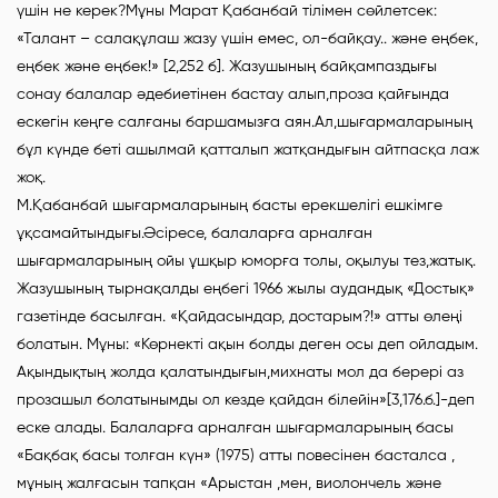
үшін не керек?Мұны Марат Қабанбай тілімен сөйлетсек:
«Талант – салақұлаш жазу үшін емес, ол-байқау.. және еңбек,
еңбек және еңбек!» [2,252 б]. Жазушының байқампаздығы
сонау балалар әдебиетінен бастау алып,проза қайғында
ескегін кеңге салғаны баршамызға аян.Ал,шығармаларының
бұл күнде беті ашылмай қатталып жатқандығын айтпасқа лаж
жоқ.
М.Қабанбай шығармаларының басты ерекшелігі ешкімге
ұқсамайтындығы.Әсіресе, балаларға арналған
шығармаларының ойы ұшқыр юморға толы, оқылуы тез,жатық.
Жазушының тырнақалды еңбегі 1966 жылы аудандық «Достық»
газетінде басылған. «Қайдасындар, достарым?!» атты өлеңі
болатын. Мұны: «Көрнекті ақын болды деген осы деп ойладым.
Ақындықтың жолда қалатындығын,михнаты мол да берері аз
прозашыл болатынымды ол кезде қайдан білейін»[3,176.б.]-деп
еске алады. Балаларға арналған шығармаларының басы
«Бақбақ басы толған күн» (1975) атты повесінен басталса ,
мұның жалғасын тапқан «Арыстан ,мен, виолончель және