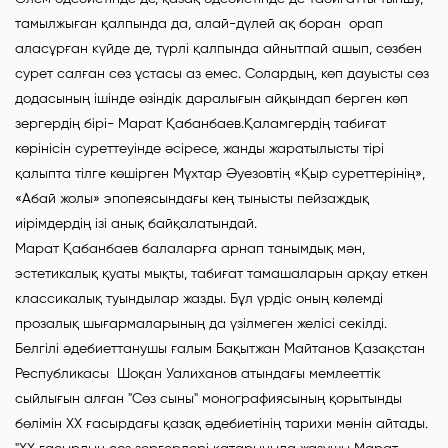
тамылжыған қалпында да, алай-дүлей ақ боран орап
аласұрған күйде де, түрлі қалпында айнытпай ашып, сөзбен
сурет салған сөз ұстасы аз емес. Солардың, көп дауысты сөз
додасының ішінде өзіндік даралығын айқындап берген көп
зергердің бірі- Марат Қабанбаев.Қаламгердің табиғат
көрінісін суреттеуінде әсіресе, жанды жаратылысты тірі
қалыпта тілге көшірген Мұхтар Әуезовтің «Қыр суреттерінің»,
«Абай жолы» эпопеясындағы кең тынысты пейзаждық
иірімдердің ізі анық байқалатындай.
Марат Қабанбаев балаларға арнап танымдық мән,
эстетикалық қуаты мықты, табиғат тамашаларын арқау еткен
классикалық туындылар жазды. Бұл үрдіс оның көлемді
прозалық шығармаларының да үзілмеген желісі секілді.
Белгілі әдебиеттанушы ғалым Бақытжан Майтанов Қазақстан
Республикасы Шоқан Уалиханов атындағы мемлееттік
сыйлығын алған "Сөз сыны" монографиясының қорытынды
бөлімін ХХ ғасырдағы қазақ әдебиетінің тарихи мәнін айтады.