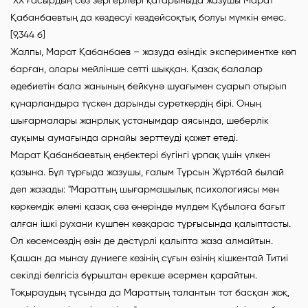
"ХХ ғасырдың сөз зергерлері қатарыныда жазушы Марат
Қабанбаевтың да кездесуі кездейсоқтық болуы мүмкін емес.
[9,344 б]
Жалпы, Марат Қабанбаев – жазуда өзіндік экспериментке көп
барған, олары мейлінше сәтті шыққан. Қазақ балалар
әдебиетін бала жанының бейкүнә шуағымен суарып отырып
құнарландыра түскен дарынды суреткердің бірі. Оның
шығармалары жанрлық ұстанымдар аясында, шеберлік
ауқымы аумағында арнайы зерттеуді қажет етеді.
Марат Қабанбаевтың еңбектері бүгінгі ұрпақ үшін үлкен
қазына. Бұл тұрғыда жазушы, ғалым Тұрсын Жұртбай былай
деп жазады: "Мараттың шығармашылық психологиясы мен
көркемдік әлемі қазақ сөз өнерінде мүлдем Құбылаға бағыт
алған ішкі рухани күшпен көзқарас тұрғысында қалыптасты.
Ол көсемсөздің өзін де дәстүрлі қалыпта жаза алмайтын.
Қашан да мынау дүниеге көзінің сұғын өзінің кішкентай Титиі
секілді белгісіз бұрыштан ерекше әсермен қарайтын.
Тоқыраудың тұсында да Мараттың талантын тот басқан жоқ,