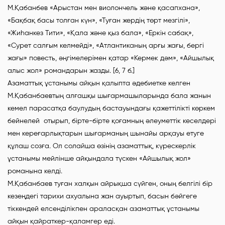
М.Қабанбев «Арыстан мен виолончель және қасапхана»,
«Бақбақ басы толған күн», «Туған жердің төрт мезгілі»,
«Жиһанкез Тити», «Қала және қыз бала», «Еркін сабақ»,
«Сурет салғым келмейді», «Атлантиканың арғы жағы, бергі
жағы» повесть, әңгімелерімен қатар «Кермек дәм», «Айшылық
алыс жол» романдарын жазды. [6, 7 б.]
Азаматтық ұстанымы айқын қалыпта әдебиетке келген
М.Қабанбаевтың алғашқы шығармашыларында бала жанын
кемел парасатқа баулудың бастауындағы қажеттілікті көркем
бейнелей отырып, бірте-бірте қоғамның әлеуметтік кеселдері
мен кереғарлықтарын шығарманың шынайы арқауы етуге
құлаш созға. Ол солайша өзінің азаматтық, күрескерлік
ұстанымы мейлінше айқындала түскен «Айшылық жол»
романына келді.
М.Қабанбаев туған халқын айрықша сүйген, оның белгілі бір
кезеңдегі тарихи ахуалына жан ауыртып, басын бәйгеге
тіккендей елсенділікпен араласқан азаматтық ұстанымы
айқын қайраткер-қаламгер еді.