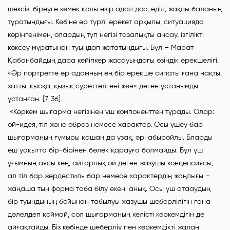
шексіз, біреуге көмек қолы әзір адал дос, әділ, жақсы баланың
тұратындығы. Көбіне әр түрлі әрекет арқылы, ситуацияда
көрінгенімен, олардың түп негізі тазалықты аңсау, ізгілікті
көксеу мұратынан туындап жататындығы. Бұл – Марат
Қабанбайдың дара кейіпкер жасауындағы өзіндік ерекшелігі.
«Әр портретте әр адамның ең бір ерекше сипаты ғана нақты,
затты, қысқа, қызық суреттелгені жөн» деген ұстанымды
ұстанған. [7, 3б]
«Көркем шығарма негізінен үш компоненттен тұрады. Олар:
ой-идея, тіл және образ немесе характер. Осы үшеу бар
шығарманың ғұмыры қашан да ұзақ, әрі абыройлы. Бларды
еш уақытта бір-бірінен бөлек қарауға болмайды. Бұл үш
ұғымның аясы кең, айтарлық ой деген жазушы концепсиясы,
ал тіл бар жердестиль бар немесе характердің жаңлығы –
жаңаша тың форма таба білу екені анық. Осы үш атааудың
бір туындының бойынан табылуы жазушы шеберлілігін ғана
дәлелдеп қоймай, сол шығарманың келісті көркемдігін де
айғақтайды. Біз көбінде шеберліу пен көркемдікті жалаң