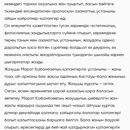
кезеңдегі тарихи ахуалына жан ауыртып, басын бәйгеге
тіккендей елсенділікпен араласқан азаматтық ұстанымы
айқын қайраткер-қаламгер еді.
Ол әлеуметтік қажеттіліктен туған көркемдік-эстетикалық,
филосоиялық заңдылықтарға сүйене отырып, көркемдікке
терең таным мен азаматтық ұстанымын, жазудағы ізденіс
даралығын қоса білген суреткер болды.ол өз дәуірінің, өз
кезеңінің нақтылы жағдайларынан туындаған шынайы көркем
шығармалар жазды.
Жазушы Марат Қабанбаетың қаламгерлік ұстанымы – жаны
таза, ой-арманы биік жақсы адамның бастауы-бала жанының
дұрыс қалыптасуына ықпал ету. Жазушы мұраты – ізгілік.
Озған, өскен өркениетке қарай қазақтың қара баласын
жетелеу. Марат Қабанбаевтың жазушылық шеберлігін жан-
жақты жарқыра ашуында тек ақыл-нақыл айтушы құрғақ
ділмар деңгейінде қалмаға, қабырғалы балалар қаламгері
болып қалыптасқаны баршаға белгілі. Бала жанын баурай
отырып, ересектерді де бей-жай қалдырмаған қаламгерлік