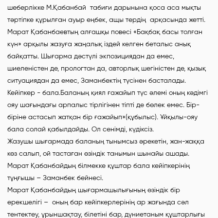
шеберлікке М.Қабанбай табиғи дарынына қоса аса мықты
тәртіпке құрылған ауыр еңбек, ащы тердің арқасында жетті.
Марат Қабанбаевтың алғашқы повесі «Бақбақ басы толған
күн» арқылы жазуға жаңалық іздей келген беталыс анық
байқатты. Шығарма дәстүлі экпозициядан да емес,
шиеленістен де, прологтан да, авторлық шегіністен де, қызық
ситуациядан да емес, Заманбектің түсінен басталады.
Кейіпкер - бала.Баланың қиял ғажайып түс әлемі оның кәдімгі
ояу шағындағы арпалыс тірлігінен тіпті де бөлек емес. Бір-
біріне астасып жатқан бір ғажайып»(құбылыс). Ұйқылы-ояу
бала солай қабылдайды. Ол сенімді, күдіксіз.
Жазушы шығармада баланың тынымсыз әрекетін, жан-жаққа
көз салып, ой тастаған өзіндік танымын шынайы ашады.
Марат Қабанбайдың білмекке құштар бала кейіпкерінің
тұңғышы – Заманбек бейнесі.
Марат Қабанбайдың шығармашылығының өзіндік бір
ерекшелігі – оның бар кейіпкерлерінің ар жағында сәл
тентектеу, ұрыншақтау, білетіні бар, дүниетаным құштарлығы