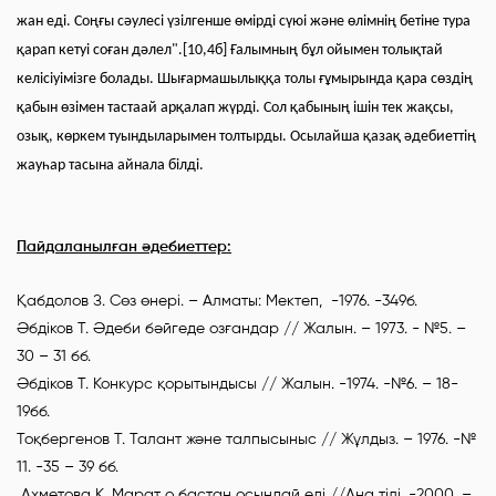
жан еді. Соңғы сәулесі үзілгенше өмірді сүюі және өлімнің бетіне тура
қарап кетуі соған дәлел".[10,4б] Ғалымның бұл ойымен толықтай
келісіуімізге болады. Шығармашылыққа толы ғұмырында қара сөздің
қабын өзімен тастаай арқалап жүрді. Сол қабының ішін тек жақсы,
озық, көркем туындыларымен толтырды. Осылайша қазақ әдебиеттің
жауһар тасына айнала білді.
Пайдаланылған әдебиеттер:
Қабдолов З. Сөз өнері. – Алматы: Мектеп, -1976. -349б.
Әбдіков Т. Әдеби бәйгеде озғандар // Жалын. – 1973. - №5. –
30 – 31 бб.
Әбдіков Т. Конкурс қорытындысы // Жалын. -1974. -№6. – 18-
19бб.
Тоқбергенов Т. Талант және талпысыныс // Жұлдыз. – 1976. -№
11. -35 – 39 бб.
Ахметова К. Марат о бастан осындай еді //Ана тілі, -2000. –