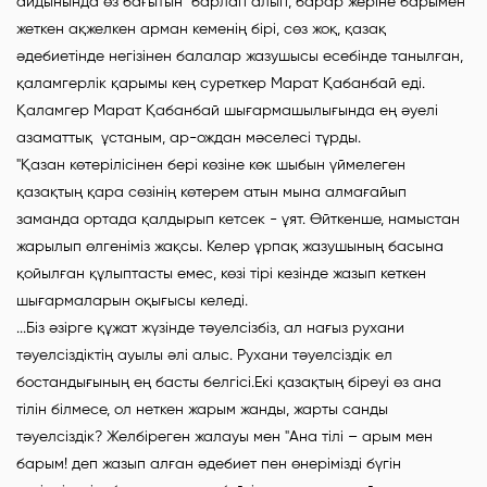
айдынында өз бағытын барлап алып, барар жеріне барымен
жеткен ақжелкен арман кеменің бірі, сөз жоқ, қазақ
әдебиетінде негізінен балалар жазушысы есебінде танылған,
қаламгерлік қарымы кең суреткер Марат Қабанбай еді.
Қаламгер Марат Қабанбай шығармашылығында ең әуелі
азаматтық ұстаным, ар-ождан мәселесі тұрды.
"Қaзан көтерілісінен бері көзіне көк шыбын үймелеген
қазақтың қара сөзінің көтерем атын мына алмағайып
заманда ортада қалдырып кетсек - ұят. Өйткенше, намыстан
жарылып өлгеніміз жақсы. Келер ұрпақ жазушының басына
қойылған құлыптасты емес, көзі тірі кезінде жазып кеткен
шығармаларын оқығысы келеді.
...Біз әзірге құжат жүзінде тәуелсізбіз, ал нағыз рухани
тәуелсіздіктің ауылы әлі алыс. Рухани тәуелсіздік ел
бостандығының ең басты белгісі.Екі қазақтың біреуі өз ана
тілін білмесе, ол неткен жарым жанды, жарты санды
тәуелсіздік? Желбіреген жалауы мен "Ана тілі – арым мен
барым! деп жазып алған әдебиет пен өнерімізді бүгін