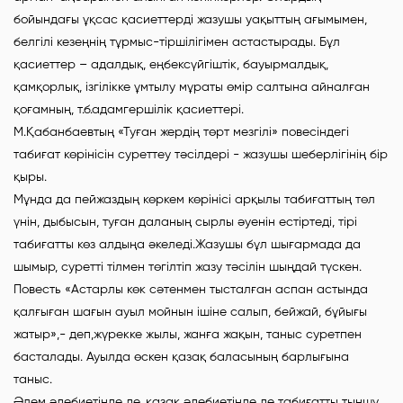
бойындағы ұқсас қасиеттерді жазушы уақыттың ағымымен,
белгілі кезеңнің тұрмыс-тіршілігімен астастырады. Бұл
қасиеттер – адалдық, еңбексүйгіштік, бауырмалдық,
қамқорлық, ізгілікке ұмтылу мұраты өмір салтына айналған
қоғамның, т.б.адамгершілік қасиеттері.
М.Қабанбаевтың «Туған жердің төрт мезгілі» повесіндегі
табиғат көрінісін суреттеу тәсілдері - жазушы шеберлігінің бір
қыры.
Мұнда да пейжаздың көркем көрінісі арқылы табиғаттың төл
үнін, дыбысын, туған даланың сырлы әуенін естіртеді, тірі
табиғатты көз алдыңа әкеледі.Жазушы бұл шығармада да
шымыр, суретті тілмен төгілтіп жазу тәсілін шыңдай түскен.
Повесть «Астарлы көк сәтенмен тысталған аспан астында
қалғыған шағын ауыл мойнын ішіне салып, бейжай, бұйығы
жатыр»,- деп,жүрекке жылы, жанға жақын, таныс суретпен
басталады. Ауылда өскен қазақ баласының барлығына
таныс.
Әлем әдебиетінде де, қазақ әдебиетінде де табиғатты тыншу,