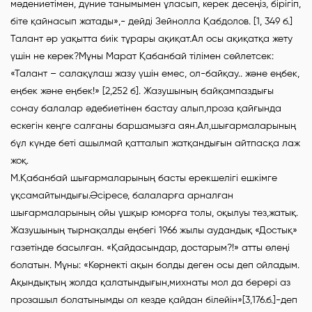
мәдениетімен, дүние танымымен ұласып, керек десеңіз, бірігіп,
біте қайнасып жатады»,- дейді Зейнолла Қабдолов. [1, 349 б.]
Талант әр уақытта биік тұрары ақиқат.Ал осы ақиқатқа жету
үшін не керек?Мұны Марат Қабанбай тілімен сөйлетсек:
«Талант – салақұлаш жазу үшін емес, ол-байқау.. және еңбек,
еңбек және еңбек!» [2,252 б]. Жазушының байқампаздығы
сонау балалар әдебиетінен бастау алып,проза қайғында
ескегін кеңге салғаны баршамызға аян.Ал,шығармаларының
бұл күнде беті ашылмай қатталып жатқандығын айтпасқа лаж
жоқ.
М.Қабанбай шығармаларының басты ерекшелігі ешкімге
ұқсамайтындығы.Әсіресе, балаларға арналған
шығармаларының ойы ұшқыр юморға толы, оқылуы тез,жатық.
Жазушының тырнақалды еңбегі 1966 жылы аудандық «Достық»
газетінде басылған. «Қайдасындар, достарым?!» атты өлеңі
болатын. Мұны: «Көрнекті ақын болды деген осы деп ойладым.
Ақындықтың жолда қалатындығын,михнаты мол да берері аз
прозашыл болатынымды ол кезде қайдан білейін»[3,176.б.]-деп