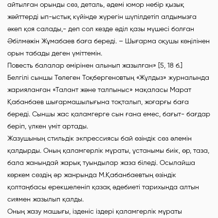
айтылған орынды сөз, деталь, әдемі юмор небір қызық
жәйттерді ып-ыстық күйінде жүрегін шүпілдетіп алдымызға
әкеп қоя салады,- деп сол кезде әділ қазы мүшесі болған
Әбілмәжін Жұмабаев баға береді. – Шығарма оқушы көңілінен
орын табады деген үміттемін.
Повесть балалар өмірінен алынып жазылған» [5, 18 б.]
Белгілі сыншы Төлеген Тоқбергеновтың «Жұлдыз» журналында
жарияланған «Талант және талпыныс» мақаласы Марат
Қабанбаев шығармашылығына тоқталып, жоғарғы баға
береді. Сыншы жас қаламгерге сын ғана емес, бағыт- бағдар
беріп, үлкен үміт артады.
Жазушының стильдік экпрессиясы бай өзіндік сөз әлемін
қалдырды. Оның қаламгерлік мұраты, ұстанымы биік, өр, таза,
бала жанындай жарық туындылар жаза біледі. Осылайша
көркем сөздің әр жанрында М.Қабанбаевтың өзіндік
қолтаңбасы ерекшеленіп қазақ әдебиеті тарихында алтын
сиямен жазылып қалды.
Оның жазу машығы, ізденіс іздері қаламгерлік мұраты