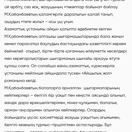
ой өрбіту, сөз жоқ, жазушының «тәкәппар бойына» бойлау.
М.Қабанбаевтың қаламгерлік даралығын қалай танып,
ашудың «төте жолы» - осы үш ұғым.
Азаматтық ұстанымы айқын қалыпта әдебиетке келген
М.Қабанбаевтың алғашқы шығармашыларында бала жанын
кемел парасатқа баулудың бастауындағы қажеттілікті көркем
бейнелей отырып, бірте-бірте қоғамның әлеуметтік кеселдері
мен кереғарлықтарын шығарманың шынайы арқауы етуге
құлаш созға. Ол солайша өзінің азаматтық, күрескерлік
ұстанымы мейлінше айқындала түскен «Айшылық жол»
романына келді.
М.Қабанбаевтың балаларға арналған шығармаларының
кейіпкерлері – белгілі бір уақыт пен кеңістік аясында алынып,
өзіндік дара ерекшеліктерімен, мінез-құлқымен, балалық
арман-аңсарымен алынған кейіпкерлер. Олардың
бойындағы ұқсас қасиеттерді жазушы уақыттың ағымымен,
белгілі кезеңнің тұрмыс-тіршілігімен астастырады. Бұл