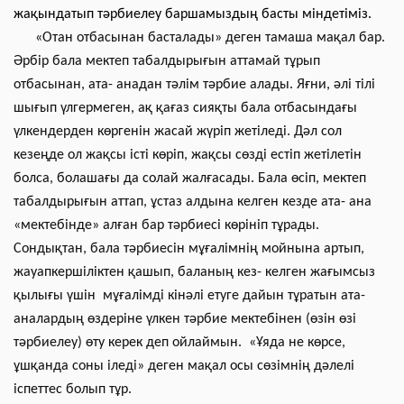
жақындатып тәрбиелеу баршамыздың басты міндетіміз.
«Отан отбасынан басталады» деген тамаша мақал бар.
Әрбір бала мектеп табалдырығын аттамай тұрып
отбасынан, ата- анадан тәлім тәрбие алады. Яғни, әлі тілі
шығып үлгермеген, ақ қағаз сияқты бала отбасындағы
үлкендерден көргенін жасай жүріп жетіледі. Дәл сол
кезеңде ол жақсы істі көріп, жақсы сөзді естіп жетілетін
болса, болашағы да солай жалғасады. Бала өсіп, мектеп
табалдырығын аттап, ұстаз алдына келген кезде ата- ана
«мектебінде» алған бар тәрбиесі көрініп тұрады.
Сондықтан, бала тәрбиесін мұғалімнің мойнына артып,
жауапкершіліктен қашып, баланың кез- келген жағымсыз
қылығы үшін мұғалімді кінәлі етуге дайын тұратын ата-
аналардың өздеріне үлкен тәрбие мектебінен (өзін өзі
тәрбиелеу) өту керек деп ойлаймын. «Ұяда не көрсе,
ұшқанда соны іледі» деген мақал осы сөзімнің дәлелі
іспеттес болып тұр.