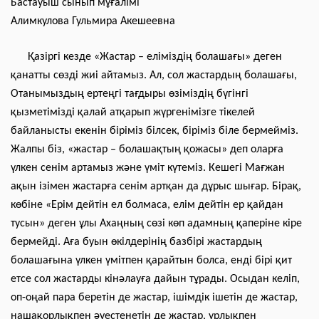
Бастауыш сынып мұғалімі
Алимкулова Гульмира Акешеевна
Қазіргі кезде «Жастар – еліміздің болашағы» деген
қанатты сөзді жиі айтамыз. Ал, сол жастардың болашағы,
Отанымыздың ертеңгі тағдыры өзіміздің бүгінгі
қызметімізді қалай атқарып жүргенімізге тікелей
байланысты екенін біріміз білсек, біріміз біле бермейміз.
Жалпы біз, «жастар – болашақтың қожасы» деп оларға
үлкен сенім артамыз және үміт күтеміз. Кешегі Мағжан
ақын ізімен жастарға сенім артқан да дұрыс шығар. Бірақ,
көбіне «Ерім дейтін ел болмаса, елім дейтін ер қайдан
тусын» деген ұлы Ахаңның сөзі көп адамның қаперіне кіре
бермейді. Аға буын өкілдерінің базбірі жастардың
болашағына үлкен үмітпен қарайтын болса, енді бірі қит
етсе сол жастарды кінәлауға дайын тұрады. Осыдан келіп,
оп-оңай пара беретін де жастар, ішімдік ішетін де жастар,
нашақорлықпен әуестенетін де жастар, ұрлықпен