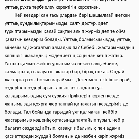
ұлттық рухта тәрбиелеу керектігін көрсеткен.
Кей кездері сан ғасырлардан бері шашылмай жеткен
ұлттық құндылықтарымызды, салт- дәстүр, әдет
ғұрыптарымызды қалай сақтай алып жүрміз деп те ойға
қалатын кездерім болады. Ұлттық болмысымызды, ұлттық
мінезімізді жоғалтып алмадық па? Себебі, жастарымыздың
көпшілігі жаһандық мәдениеттің соңынан кетіп жатыр.
Ұлттың қамын жейтін ұрпағымыз некен саяқ. Әрине,
салмақты да салауатты жастар бар, бірақ өте аз. Ондай
жастарға разы болып қараймыз. Дегенмен, өкінішке орай,
өздерінен өздері арып- ашып, азғындаған ұл-
қыздарымыздың сұм сұрқия тірліктерін көрген кезде
жанымызды қоярға жер таппай қиналатын кездеріміз де
болады. Тал бойында тарыдай ұят қалмаған кейбір
жастарымыз көшенің ортасында талтайып тұрып, небір
балағат сөздерді айтып, қазақи ибалылық пен адами
қасиеттерден жұрдай болғанын да көзбен көріп жүрміз.