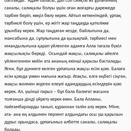
баптайды. Адам баласы, дәл сол сияқты өз ұрпағының
саналы, салиқалы болуы үшін оған жоғарғы дәрежеде
тәрбие беріп, көңіл бөлу керек. Айтып кеткенімдей, ұрпақ
тәрбиелі болу үшін, ер жігіт жар таңдауда қателікке
ұрынбау керек. Жар таңдаған кезде, байлығына да,
мансабына да, сұлулығына да қызықпай, тәрбиесі мен
имандылығына қарап үйленген адамға Алла тағала бүкіл
жақсылықты береді. Осындай жақсы, салиқалы әйелге
үйленгеннен кейін ата ананың екінші қарызы басталады.
Яғни, бұл дүниеге келген ұрпағына жақсы есім қою. Балаға
есім қоюда үлкен мағына жатыр. Атақты, елге еңбегі сіңген,
жақсы жолмен жүрген елеулі адамдардың есімдерін қою
керек. Ал, үшінші парыз – бұл бала балиғат жасына
толғанша дінді үйрету керек екен. Бала Алланы,
пайғамбарларды танып, құраннан тәлім алу керек. Міне,
ата- ана ең алдымен перзент алдындағы осы үш қарызын
дұрыс орындаса, ұрпағымыз әлбетте саналы, салиқалы
болады.