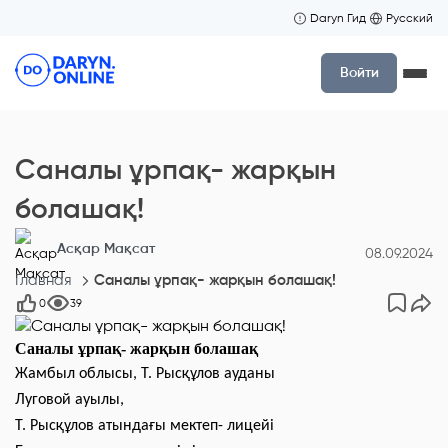
Daryn Гид
Русский
Войти
Саналы ұрпақ- жарқын
болашақ!
Асқар Мақсат
08.09.2024
Главная
Саналы ұрпақ- жарқын болашақ!
0
39
Cаналы ұрпақ- жарқын болашақ
Жамбыл облысы, Т. Рысқұлов ауданы
Луговой ауылы,
Т. Рысқұлов атындағы мектеп- лицейі