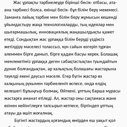
Жас ұрпақты тәрбиелеуде бірінші бесік- отбасы, ата-
ана тәрбиесі болса, екінші бесік- бұл білім беру мекемесі.
Заманға лайық тәрбие мен білім беру жұмысын кешенді
ұйымдастыру жаңа технологияларды, тың идеялар мен
шығармашылық, инновациялық жаңашылдықты қажет
етеді. Сондықтан жас ұрпаққа білім беруді үздіксіз
жетілдіру мәселесі толассыз, күн сайын өзгеріп тұрған
әлеммен бірге дамып, бірге қадам басуы керек. Болашақ
мемлекетіміз ұрпаққа деген сабақтастықтан туындайтын
дүние болғандықтан, әр халықтың болашағы жастарына
тәуелді екені даусыз мәселе. Егер бүгін жастар өз
халқының рухымен тәрбиеленіп өспесе, онда елдің
келешегі бұлыңғыр болмақ. Өйткені, ұлттың барша мұрасы
жастарға аманат етіледі. Ал, жастар оны сақтамаса және
өзінен кейінгілерге тапсырып кетпесе, біртіндеп ұлттың
атауы да өшіп жоғалмақ.
Бүгінгі жастардың қоғамдық өмірден еш уақыт қол