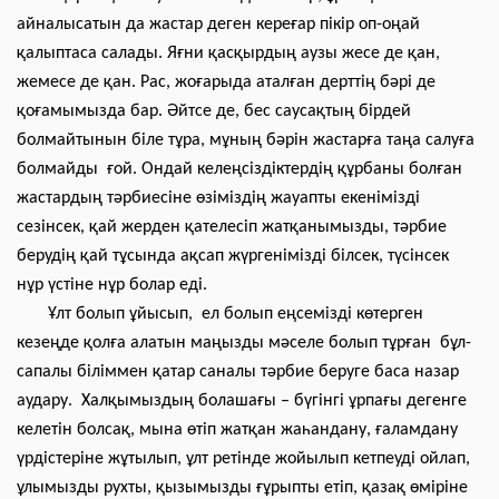
айналысатын да жастар деген кереғар пікір оп-оңай
қалыптаса салады. Яғни қасқырдың аузы жесе де қан,
жемесе де қан. Рас, жоғарыда аталған дерттің бәрі де
қоғамымызда бар. Әйтсе де, бес саусақтың бірдей
болмайтынын біле тұра, мұның бәрін жастарға таңа салуға
болмайды ғой. Ондай келеңсіздіктердің құрбаны болған
жастардың тәрбиесіне өзіміздің жауапты екенімізді
сезінсек, қай жерден қателесіп жатқанымызды, тәрбие
берудің қай тұсында ақсап жүргенімізді білсек, түсінсек
нұр үстіне нұр болар еді.
Ұлт болып ұйысып, ел болып еңсемізді көтерген
кезеңде қолға алатын маңызды мәселе болып тұрған бұл-
сапалы біліммен қатар саналы тәрбие беруге баса назар
аудару. Халқымыздың болашағы – бүгінгі ұрпағы дегенге
келетін болсақ, мына өтіп жатқан жаһандану, ғаламдану
үрдістеріне жұтылып, ұлт ретінде жойылып кетпеуді ойлап,
ұлымызды рухты, қызымызды ғұрыпты етіп, қазақ өміріне