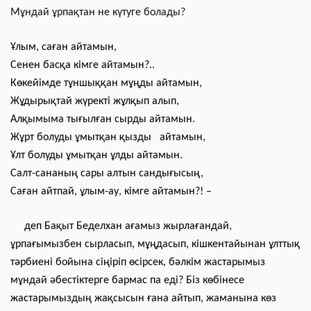
Мұндай ұрпақтан не күтуге болады?
Ұлым, саған айтамын,
Сенен басқа кімге айтамын?..
Көкейімде тұншыққан мұңды айтамын,
Жұдырықтай жүректі жұлқып алып,
Алқымыма тығылған сырды айтамын.
Жұрт болуды ұмытқан қызды айтамын,
Ұлт болуды ұмытқан ұлды айтамын.
Салт-сананың сары алтын сандығысың,
Саған айтпай, ұлым-ау, кімге айтамын?! –
деп Бақыт Беделхан ағамыз жырлағандай,
ұрпағымызбен сырласып, мұңдасып, кішкентайынан ұлттық
тәрбиені бойына сіңіріп өсірсек, бәлкім жастарымыз
мұндай әбестіктерге бармас па еді? Біз көбінесе
жастарымыздың жақсысын ғана айтып, жаманына көз