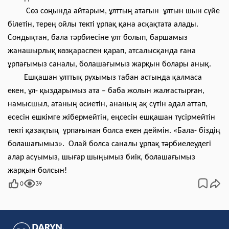
Сөз соңында айтарым, ұлттың атағын ұлтын шын сүйе
білетін, терең ойлы текті ұрпақ қана асқақтата алады.
Сондықтан, бала тәрбиесіне ұлт болып, баршамыз
жанашырлық көзқараспен қарап, атсалысқанда ғана
ұрпағымыз саналы, болашағымыз жарқын болары анық.
Ешқашан ұлттық рухымыз табан астында қалмаса
екен, ұл- қыздарымыз ата – баба жолын жалғастырған,
намысшыл, атаның өсиетін, ананың ақ сүтін адал аттап,
есесін ешкімге жібермейтін, еңсесін ешқашан түсірмейтін
текті қазақтың ұрпағынан болса екен деймін.
«Бала- біздің
болашағымыз». Олай болса саналы ұрпақ тәрбиелеудегі
алар асуымыз, шығар шыңымыз биік, болашағымыз
жарқын болсын!
0
39