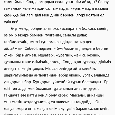
салмаймыз. Сонда олардың осал тұсын кім айтады? Сонау
заманнан келе жатқан салтымызды, ғұрпымызды қазақы
қазыққа байлап, ділі мен дінін бәрінен ілгері қоятын ел
едік қой.
Әңгімемді әріден алып жалғастыратын болсам, менің
өз өмір тәжірибемнен түйгенім, саналы ұрпақ
тәрбиелеудің негізгі түп тамыры дінде жатыр деп
ойлаймын. Себебі, перзент – бұл Алланың пендеге берген
үлкен бір нығметі, мұрагері, жүрегінің жемісі, көзінің
қуанышы және еліміздің ертеңі. Сондықтан ұрпаққа дініміз
өте қатты көңіл қояды. Мысал ретінде айта кетейін,
шариғатымызда айтылғандай әрбір әкенің ұрпақ алдында
үш қарызы бар. Бұл қарыз үйленбей тұрып басталады. Ер
жігіт ең алдымен болашақ ұрпағының анасын дұрыс
таңдауға өте қатты көңіл бөлу керек. Мысалы, диқаншы
егін егетін кезде ұрықтың ең жақсысын таңдайды. Оны
жақсы жерге егіп, жақсы өнім алу үшін барын салып күтіп,