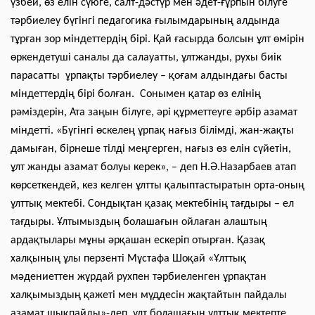
үзбей, өз елін сүюге, салт-дәстүр мен әдет-ғұрпын білуге
тәрбиелеу бүгінгі педагогика ғылымдарының алдында
тұрған зор міндеттердің бірі. Қай ғасырда болсын ұлт өмірін
өркендетуші саналы да салауатты, ұлтжанды, рухы биік
парасатты ұрпақты тәрбиелеу – қоғам алдындағы басты
міндеттердің бірі болған. Сонымен қатар өз елінің
рәміздерін, Ата заңын білуге, әрі құрметтеуге әрбір азамат
міндетті. «Бүгінгі өскелең ұрпақ нағыз білімді, жан-жақты
дамыған, бірнеше тілді меңгерген, нағыз өз елін сүйетін,
ұлт жанды азамат болуы керек», – деп Н.Ә.Назарбаев атап
көрсеткендей, кез келген ұлтты қалыптастыратын орта-оның
ұлттық мектебі. Сондықтан қазақ мектебінің тағдыры – ел
тағдыры. Ұлтымыздың болашағын ойлаған алаштың
ардақтылары мұны әрқашан ескеріп отырған. Қазақ
халқының ұлы перзенті Мұстафа Шоқай «Ұлттық
мәдениеттен жұрдай рухпен тәрбиеленген ұрпақтан
халқымыздың қажеті мен мүддесін жақтайтын пайдалы
азамат шықпайды»-деп, ұлт болашағын ұлттық мектепте,