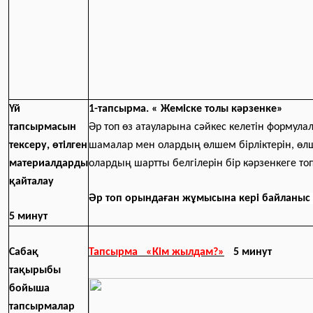
Үй
1-тапсырма. « Жеміске толы кәрзенке»
тапсырмасын
Әр топ өз атауларына сәйкес келетін формул
тексеру, өтілген
шамалар мен олардың өлшем бірліктерін, өл
материалдарды
олардың шартты белгілерін бір кәрзенкеге т
қайталау
Әр топ орындаған жұмысына кері байланыс 
5 минут
Сабақ
Тапсырма «Кім жылдам?»
5 минут
тақырыбы
бойыша
тапсырмалар