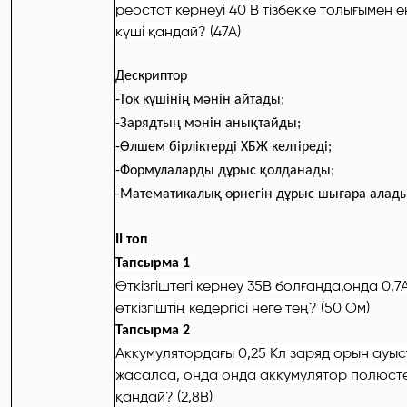
реостат кернеуі 40 В тізбекке толығымен ен
күші қандай? (47А)
Дескриптор
-Ток күшінің мәнін айтады;
-Зарядтың мәнін анықтайды;
-Өлшем бірліктерді ХБЖ келтіреді;
-Формулаларды дұрыс қолданады;
-Математикалық өрнегін дұрыс шығара алад
ІІ топ
Тапсырма 1
Өткізгіштегі кернеу 35В болғанда,онда 0,7
өткізгіштің кедергісі неге тең?
(50 Ом)
Тапсырма 2
Аккумулятордағы 0,25 Кл заряд орын ауы
жасалса, онда онда аккумулятор полюстер
қандай? (2,8В)