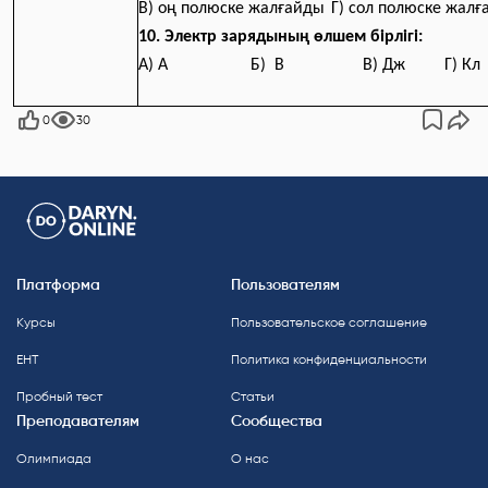
В) оң полюске жалғайды
Г) сол полюске жал
10. Электр зарядының өлшем бірлігі:
А) А Б) В В) Дж Г) Кл
0
30
Платформа
Пользователям
Курсы
Пользовательское соглашение
ЕНТ
Политика конфиденциальности
Пробный тест
Статьи
Преподавателям
Сообщества
Олимпиада
О нас