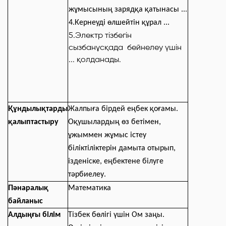
жұмысының зарядқа қатынасы ...
4.Кернеуді өлшейтін құрал ...
5.Электр тізбегін
сызбанұсқада бейнелеу үшін
... қолданады.
Құндылықтарды
Жалпыға бірдей еңбек қоғамы.
қалыптастыру
Оқушылардың өз бетімен,
ұжыммен жұмыс істеу
біліктіліктерін дамыта отырып,
ізденіске, еңбектене білуге
тәрбиелеу
.
Пәнаралық
Матeматика
байланыс
Алдыңғы білім
Тізбек бөлігі үшін Ом заңы.