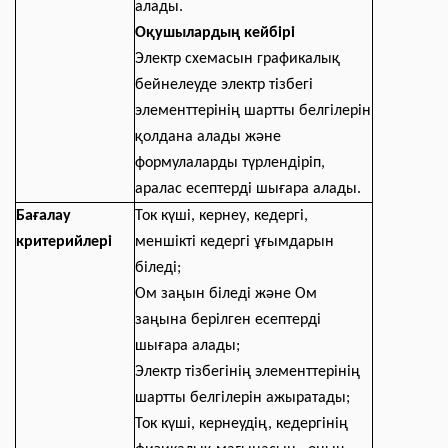
алады.
Оқушылардың кейбірі
Электр схемасын графикалық
бейнелеуде электр тізбегі
элементтерінің шартты белгілерін
қолдана алады және
формулаларды түрлендіріп,
аралас есептерді шығара алады.
Бағалау
Ток күші, кернеу, кедергі,
критерийлер
і
меншікті кедергі ұғымдарын
біледі;
Ом заңын біледі және Ом
заңына берілген есептерді
шығара алады;
Электр тізбегінің элементтерінің
шартты белгілерін ажыратады;
Ток күші, к
ернеудің, кедергінің