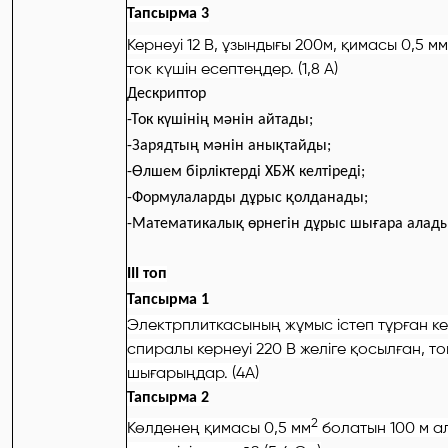
Тапсырма 3
Кернеуі 12 В, ұзындығы 200м, қимасы 0,5 мм
ток күшін есептеңдер. (1,8 А)
Дескриптор
-Ток күшінің мәнін айтады;
-Зарядтың мәнін анықтайды;
-Өлшем бірліктерді ХБЖ келтіреді;
-Формулаларды дұрыс қолданады;
-Математикалық өрнегін дұрыс шығара алад
ІІІ топ
Тапсырма 1
Электрплиткасының жұмыс істеп тұрған кед
спиралы кернеуі 220 В желіге қосылған, то
шығарыңдар. (4А)
Тапсырма 2
2
Көлденең қимасы 0,5 мм
болатын 100 м 