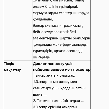
физикалық мағынасын, оның
өлшем бірлігін түсіндіреді,
формулаларды есептер шығаруда
қолданады;
Электр схемасын графикалық
бейнелеуде электр тізбегі
элементтерінің шартты белгілерін
қолданады және формулаларды
түрлендіріп, аралас есептерді
шығарады.
Диалoг пeн жaзу үшiн
Тілдік
пайдалы сөздeр мeн тiркeстeр
мақсаттар
Т
алқыланатын сұрақтар.
1.Электр тогын өлшеу мен
салыстыру үшін қолданылатын
шама ...
2. Ток күшін өлшейтін құрал ...
3.Электр өрісінің атқарған