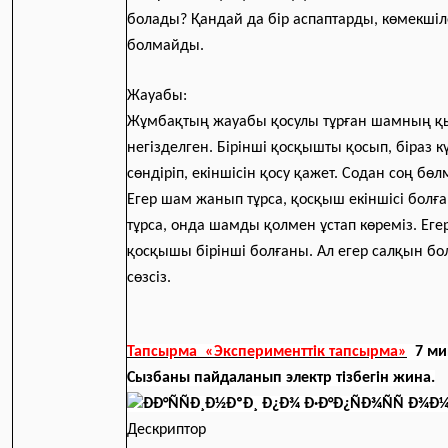
болады? Қандай да бір аспаптарды, көмекшіл
болмайды.
Жауабы:
Жұмбақтың жауабы қосулы тұрған шамның 
негізделген. Бірінші қосқышты қосып, біраз кү
сөндіріп, екіншісін қосу қажет. Содан соң бө
Егер шам жанып тұрса, қосқыш екіншісі болға
тұрса, онда шамды қолмен ұстап көреміз. Ег
қосқышы бірінші болғаны. Ал егер салқын бол
сөзсіз.
Тапсырма «Эксперименттік тапсырма»
7 ми
Сызбаны пайдаланып электр тізбегін жина.
Дескриптор