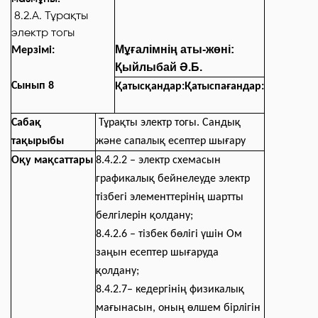
8.2.А.
Тұрақты
электр тогы
Мұғалімнің аты-жөні:
Мерзімі:
Қыйлыбай Ә.Б.
Сынып 8
Қатысқандар:
Қатыспағандар:
Сабақ
Тұрақты электр тогы. Сандық
тақырыбы
және сапалық есептер шығару
Оқу мақсаттары
8.4.2.2 – электр схемасын
графикалық бейнелеуде электр
тізбегі элементтерінің шартты
белгілерін қолдану;
8.4.2.6 – тізбек бөлігі үшін Ом
заңын есептер шығаруда
қолдану;
8.4.2.7– кедергінің физикалық
мағынасын, оның өлшем бірлігін