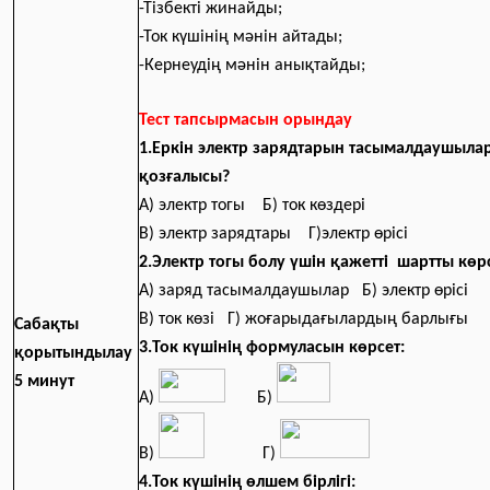
-Тізбекті жинайды;
-Ток күшінің мәнін айтады;
-Кернеудің мәнін анықтайды;
Тест тапсырмасын орындау
1.Еркін электр зарядтарын тасымалдаушыла
қозғалысы?
А) электр тогы Б) ток көздері
В) электр зарядтары Г)электр өрісі
2.Электр тогы болу үшін қажетті шартты көрс
А) заряд тасымалдаушылар Б) электр өрісі
В) ток көзі Г) жоғарыдағылардың барлығы
Сабақты
3.Ток күшінің формуласын көрсет:
қорытындылау
5
минут
А)
Б)
В)
Г)
4.Ток күшінің өлшем бірлігі: