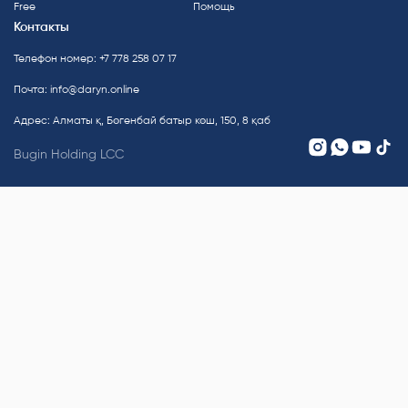
Free
Помощь
Контакты
Телефон номер: +7 778 258 07 17
Почта:
info@daryn.online
Адрес: Алматы қ, Бөгенбай батыр көш, 150, 8 қаб
Bugin Holding LCC