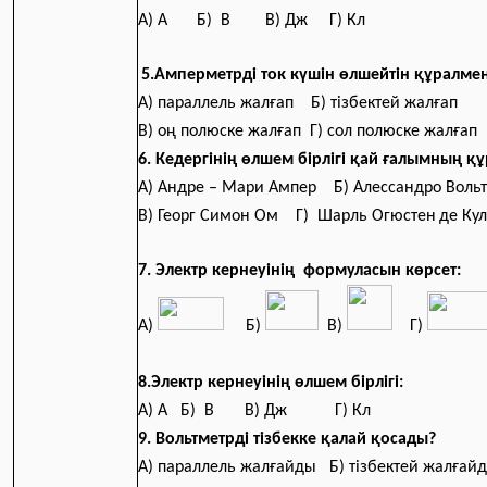
А) А
Б) В В) Дж Г) Кл
5.Амперметрді ток күшін өлшейтін құралмен ..
А) параллель жалғап Б) тізбектей 
В) оң полюске жалғап Г) сол полюске жалғап
6. Кедергінің өлшем бірлігі қай ғалымның қ
А) Андре – Мари Ампер Б) Алессандро Вол
В) Георг Симон Ом
Г) Шарль Огюстен
де Ку
7. Электр кернеуінің формуласын көрсет:
А)
Б)
В)
Г)
8.Электр кернеуінің өлшем бірлігі:
А) А Б) В В) Дж Г) Кл
9. Вольтметрді тізбекке қалай қосады?
А) параллель жалғайды Б) тізбектей жалғай