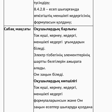
түсіндіру;
8.4.2.8 – есеп шығарғанда
өткiзгiштiң меншiктi кедергiсiнің
формуласын қолдану;
Сабақ мақсаты
Оқушылардың барлығы
Ток күші, кернеу, кедергі,
меншікті кедергі ұғымдарын
біледі.
Электр тізбегінің элементтерінің
шартты белгілерін ажырата
алады.
Ом заңын біледі.
Оқушылардың көпшілігі
Ток күші, к
ернеу, кедергі,
меншікті кедергі
формулаларынсын және Ом
заңын есептер шығаруда қолдана