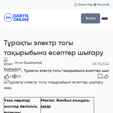
Daryn Гид
Русский
Войти
Тұрақты электр тогы
тақырыбына есептер шығару
Әсел Қыйлыбай
08.09.2024
Главная
Тұрақты электр тогы тақырыбына есептер шыға
0
30
ммм
Ұзақ мерзімді
Мектеп: Жамбыл атындағы
жоспар бөлімінің
ММИ
мазмұны: