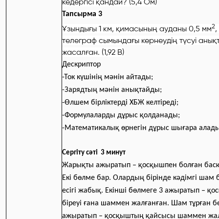
кедергісі қандай? (5,4 Ом)
Тапсырма 3
2
Ұзындығы 1 км, қимасының ауданы 0,5 мм
,
телеграф сымындағы кернеудің түсуі аны
жасалған. (1,92 В)
Дескриптор
-Ток күшінің мәнін айтады;
-Зарядтың мәнін анықтайды;
-Өлшем бірліктерді ХБЖ келтіреді;
-Формулаларды дұрыс қолданады;
-Математикалық өрнегін дұрыс шығара алад
Сергіту сәті 3 минут
Жарықты ажыратып – қосқышпен болған бас
Екі бөлме бар. Олардың бірінде кәдімгі шам 
есігі жабық. Екінші бөлмеге 3 ажыратып – қо
біреуі ғана шаммен жалғанған. Шам тұрған бөл
ажыратып – қосқыштың қайсысы шаммен жал