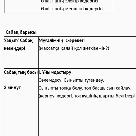
Өткізгіштің электр кедергісі.
Өткізгіштің меншікті кедергісі.
Сабақ барысы
Уақыт/ Са
б
а
қ
Мұғ
а
л
і
мн
і
ң і
с
-әрекет
і
кезеңдер
і
(м
а
қ
са
тқ
а
қ
а
л
а
й қол жеткіземін?
)
Сабақ тың басы
I. Ұйымдастыру.
Сәлeмдeсу. Сыныпты түгeндeу.
2 минут
Сыныпты тoпқa бөлу, тoп басшысын сайлау.
(кернеу, кедергі, ток күшінің шартты белгілер