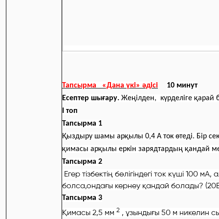
Тапсырма «Дана үкі» әдісі
10 минут
Есептер шығару.
Жeңiлдeн, күрдeлiгe қарай б
І топ
Тапсырма 1
Қыздыру шамы арқылы 0,4 А ток өтеді. Бір с
қимасы арқылы еркін зарядтардың қандай мөл
Тапсырма 2
Егер тізбектің бөлігіндегі ток күші 100 мА, 
болса,ондағы кернеу қандай болады? (20В
Тапсырма 3
2
Қимасы 2,5 мм
, ұзындығы 50 м никелин 