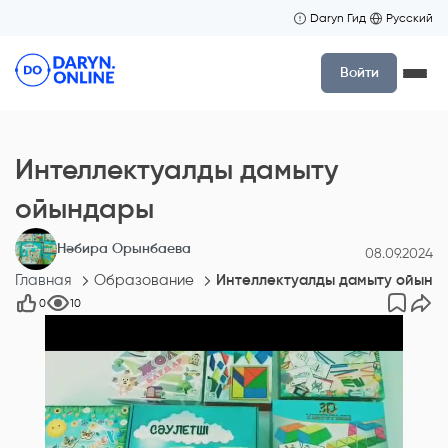
Daryn Гид
Русский
Войти
Интеллектуалды дамыту
ойындары
Нәбира Орынбаева
08.09.2024
Главная
Образование
Интеллектуалды дамыту ойынд
0
10