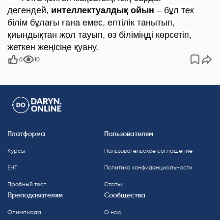
дегендей,
интеллектуалдық ойын
– бұл тек
білім бұлағы ғана емес, ептілік танытып,
қиындықтан жол тауып, өз біліміңді көрсетіп,
жеткен жеңісіңе қуану.
0
10
Платформа
Пользователям
Курсы
Пользовательское соглашение
ЕНТ
Политика конфиденциальности
Пробный тест
Статьи
Преподавателям
Сообщества
Олимпиада
О нас