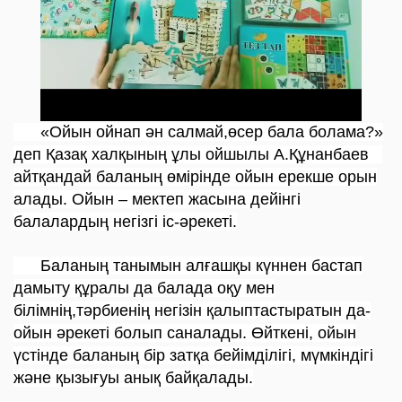
«Ойын ойнап ән салмай,өсер бала болама?»
деп Қазақ халқының ұлы ойшылы А.Құнанбаев
айтқандай баланың өмірінде ойын ерекше орын
алады. Ойын – мектеп жасына дейінгі
балалардың негізгі іс-әрекеті.
Баланың танымын алғашқы күннен бастап
дамыту құралы да балада оқу мен
білімнің,тәрбиенің негізін қалыптастыратын да-
ойын әрекеті болып саналады. Өйткені, ойын
үстінде баланың бір затқа бейімділігі, мүмкіндігі
және қызығуы анық байқалады.