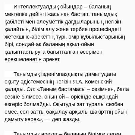
Интеллектуалдық ойындар – баланың
мектепке дейінгі жасынан бастап, танымдық
қабілеті мен әлеуметтік дағдыларының негізін
қалайтын, білім алу және тәрбие процесіндегі
жетекші іс-әрекеттің түрі, өмір құбылыстарының
бірі, сондай-ақ баланың ақыл-ойын
қалыптастыруға бағытталған әсерімен
ерекшеленетін әрекет.
Танымдық iзденiмпаздықты дамытудағы
оқыту әдiстемесiнiң негiзiн Я.А. Коменский
қалады. Ол: «Таным бастамасы – сезiмнен, бала
сезiне бiлмесе, оның ой – өрiсiнде ешқандай
өзгерiс болмайды. Оқытуды зат туралы сөзбен
емес, сол затты бақылау арқылы шәкiрттiң ойын
дамыту керек», — деп жазды.
Танымдық әрекет – баланың бiлiмге деген