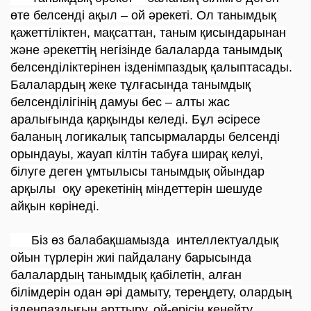
өте белсендi ақыл – ой әрекетi. Ол танымдық
қажеттiлiктен, мақсаттан, таным қисындарынан
және әрекеттiң негiзiнде балаларда танымдық
белсендiлiктерiнен iзденiмпаздық қалыптасады.
Балалардың жеке тұлғасында танымдық
белсендiлiгiнiң дамуы бес – алты жас
аралығында қарқынды келедi. Бұл әсiресе
баланың логикалық тапсырмаларды белсендi
орындауы, жауап кiлтiн табуға ширақ келуi,
бiлуге деген ұмтылысы танымдық ойындар
арқылы оқу әрекетiнiң мiндеттерiн шешуде
айқын көрiнедi.
Біз өз балабақшамызда интеллектуалдық
ойын түрлерін жиі пайдалану барысында
балалардың танымдық қабілетін, алған
білімдерін одан әрі дамыту, тереңдету, олардың
ізденпаздығын арттыру, ой-өрісін кеңейту,