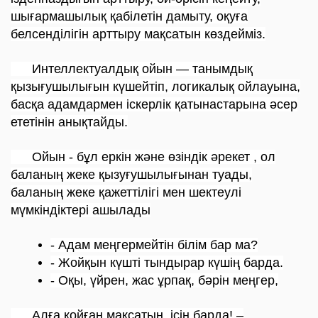
шығармашылық қабілетін дамыту, оқуға
белсенділігін арттыру мақсатын көздейміз.
Интеллектуалдық ойын — танымдық
қызығушылығын күшейтіп, логикалық ойлауына,
басқа адамдармен іскерлік қатынастарына
әсер
ететінін анықтайды.
Ойын - бұл еркін және өзіндік әрекет , ол
баланың жеке қызуғушылығынан туады,
баланың жеке қажеттілігі мен шектеулі
мүмкіндіктері ашылады
- Адам меңгермейтін білім бар ма?
- Жойқын күшті тындырар күшің барда.
- Оқы, үйрен, жас ұрпақ, бәрін меңгер,
Алға қойған мақсатың, ісің барда! –