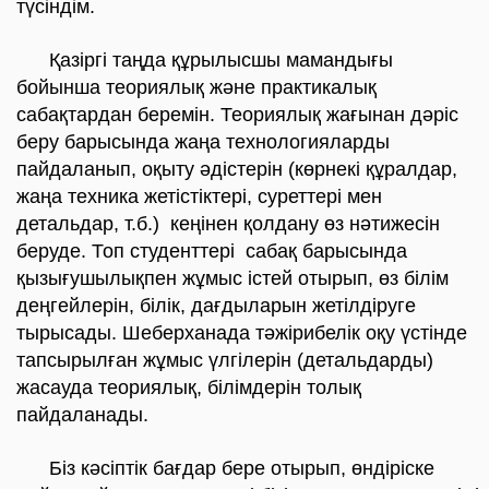
түсіндім.
Қазіргі таңда құрылысшы мамандығы
бойынша теориялық және практикалық
сабақтардан беремін. Теориялық жағынан дәріс
беру барысында жаңа технологияларды
пайдаланып, оқыту әдістерін (көрнекі құралдар,
жаңа техника жетістіктері, суреттері мен
детальдар, т.б.) кеңінен қолдану өз нәтижесін
беруде. Топ студенттері сабақ барысында
қызығушылықпен жұмыс істей отырып, өз білім
деңгейлерін, білік, дағдыларын жетілдіруге
тырысады. Шеберханада тәжірибелік оқу үстінде
тапсырылған жұмыс үлгілерін (детальдарды)
жасауда теориялық, білімдерін толық
пайдаланады.
Біз кәсіптік бағдар бере отырып, өндіріске