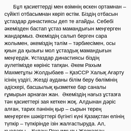
Бұл қасиеттерді мен өзімнің өскен ортамнан –
сүйікті отбасымнан көріп өстім. Біздің отбасын
ұстаздар династиясы деп те атайды. Себебі
әкемізден бастап ұстаз мамандығын меңгерген
жандармыз. Әкеміздің салып берген сара
жолымен, әкеміздің тәлім – тәрбиесімен, осы
қиын да қызығы мол ұстаздық мамандығын
меңгердік. Ұстаздар династиясы біздің
әулетімізде көрініс тапқан. Әкем Рахым
Махметұлы Жолдыбаев – ҚазССР Халық Ағарту
ісінің үздігі, Жезді ауданы білім беру бөлімінің
әдіскері, басшылық қызметке бар саналы
ғұмырын арнаған жан. Әкеміздің нағыз ұстазға
тән қасиеттері зая кеткен жоқ. Алдынан дәріс
алған, тарих пәнінің қыр – сырын терең
меңгерген шәкірттері бүгінгі күні Қазақстан елінің
түпкір – түпкірінде ізін жалғастыруда. Ал,