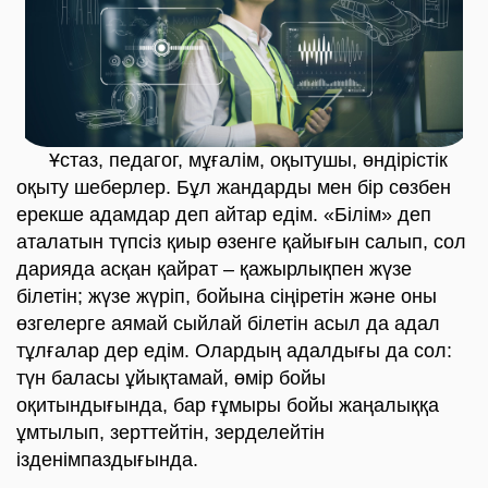
Ұстаз, педагог, мұғалім, оқытушы, өндірістік
оқыту шеберлер. Бұл жандарды мен бір сөзбен
ерекше адамдар деп айтар едім. «Білім» деп
аталатын түпсіз қиыр өзенге қайығын салып, сол
дарияда асқан қайрат – қажырлықпен жүзе
білетін; жүзе жүріп, бойына сіңіретін және оны
өзгелерге аямай сыйлай білетін асыл да адал
тұлғалар дер едім. Олардың адалдығы да сол:
түн баласы ұйықтамай, өмір бойы
оқитындығында, бар ғұмыры бойы жаңалыққа
ұмтылып, зерттейтін, зерделейтін
ізденімпаздығында.