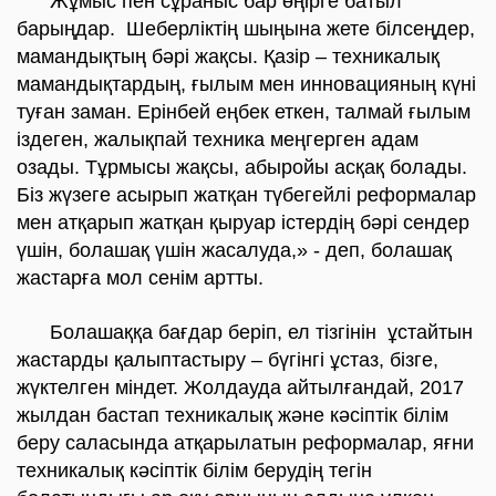
Жұмыс пен сұраныс бар өңірге батыл
барыңдар. Шеберліктің шыңына жете білсеңдер,
мамандықтың бәрі жақсы. Қазір – техникалық
мамандықтардың, ғылым мен инновацияның күні
туған заман. Ерінбей еңбек еткен, талмай ғылым
іздеген, жалықпай техника меңгерген адам
озады. Тұрмысы жақсы, абыройы асқақ болады.
Біз жүзеге асырып жатқан түбегейлі реформалар
мен атқарып жатқан қыруар істердің бәрі сендер
үшін, болашақ үшін жасалуда,» - деп, болашақ
жастарға мол сенім артты.
Болашаққа бағдар беріп, ел тізгінін ұстайтын
жастарды қалыптастыру – бүгінгі ұстаз, бізге,
жүктелген міндет. Жолдауда айтылғандай, 2017
жылдан бастап техникалық және кәсіптік білім
беру саласында атқарылатын реформалар, яғни
техникалық кәсіптік білім берудің тегін