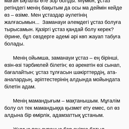
маған ықпалы өте зор болды. Мүмкін, ұстаз
ретіндегі менің бақытым да осы ма деймін кейде
өз – өзіме. Мен ұстаздар әулетінің
жалғасымын... Заманауи әлемдегі ұстаз болуға
тырысамын. Қазіргі ұстаз қандай болу керек?
Әрине, бұл сөздерге әдемі әрі көп жауап табуға
болады.
Менің ойымша, заманауи ұстаз – ең бірінші,
өзін-өзі тәрбиелей білетін; өз әрекетін өзі сынап,
бағалайтын; ұстаз тұлғасын шәкірттердің, ата-
аналардың, әріптестерінің алдында мойындата
білетін адам.
Менің мамандығым – мақтанышым. Мұғалім
болу ол тек мамандыққа қызмет ету емес, ол өз
алдына бір өмірлік, адамзаттық ұстаным.