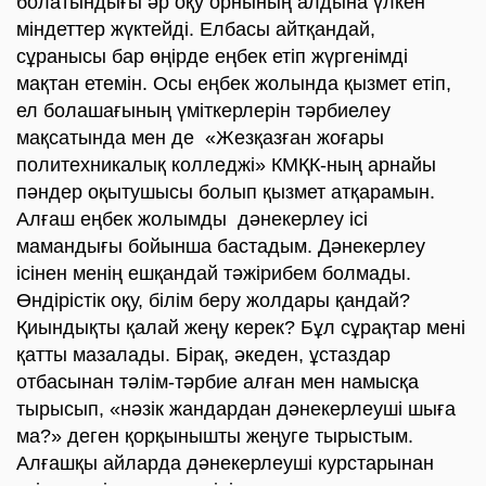
болатындығы әр оқу орнының алдына үлкен
міндеттер жүктейді. Елбасы айтқандай,
сұранысы бар өңірде еңбек етіп жүргенімді
мақтан етемін. Осы еңбек жолында қызмет етіп,
ел болашағының үміткерлерін тәрбиелеу
мақсатында мен де «Жезқазған жоғары
политехникалық колледжі» КМҚК-ның арнайы
пәндер оқытушысы болып қызмет атқарамын.
Алғаш еңбек жолымды дәнекерлеу ісі
мамандығы бойынша бастадым. Дәнекерлеу
ісінен менің ешқандай тәжірибем болмады.
Өндірістік оқу, білім беру жолдары қандай?
Қиындықты қалай жеңу керек? Бұл сұрақтар мені
қатты мазалады. Бірақ, әкеден, ұстаздар
отбасынан тәлім-тәрбие алған мен намысқа
тырысып, «нәзік жандардан дәнекерлеуші шыға
ма?» деген қорқынышты жеңуге тырыстым.
Алғашқы айларда дәнекерлеуші курстарынан