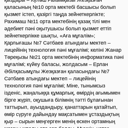
қыздары – Күләш Рахымқызы Жезқазған
қаласының №10 орта мектебі басшысы болып
қызмет істеп, қазіргі таңда зейнеткерлікте;
Рахимаш №11 орта мектебінің қазақ тілі мен
әдебиет пәні оқытушысы болып қызмет еттіп
зейнеткерлікке шықты, «Аға мұғалім»;
Қарлығашы №7 Сәтбаев атындағы мектеп –
лицейінің технология пәні мұғалімі; келіні Жанар
Төреқызы №21 орта мектебінің информатика пәні
мұғалімі; күйеу баласы, жолдасым – Ерлан
Әбілқасымұлы Жезқазған қаласындағы №7
Сәтбаев атындағы мектеп – лицейінің
технология пәні мұғалімі; Міне, тынымсыз
ізденіс, жаңалыққа құмарлық, өмірдің ағымымен
бірге жүріп, оқушыға білімнің тәтті бұлағынан
таттырып, ауыздандыру, қанаттарын қатайтып,
өмір сүруге дайындау мақсатымен ұстаздықтың
қыр – сырын меңгерген менің өскен ортамның