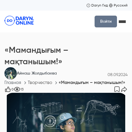
Daryn Гид
Русский
Войти
«Мамандығым –
мақтанышым!»
Айнаш Жолдыбаева
08.09.2024
Главная
Творчество
«Мамандығым – мақтанышым!»
0
13