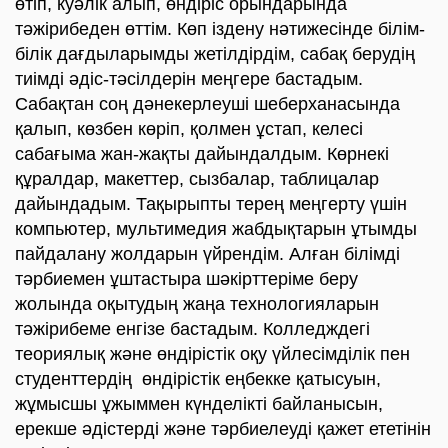
өтіп, куәлік алып, өндіріс орындарында
тәжірибеден өттім. Көп іздену нәтижесінде білім-
білік дағдыларымды жетілдірдім, сабақ берудің
тиімді әдіс-тәсілдерін меңгере бастадым.
Сабақтан соң дәнекерлеуші шеберханасында
қалып, көзбен көріп, қолмен ұстап, келесі
сабағыма жан-жақты дайындалдым. Көрнекі
құралдар, макеттер, сызбалар, таблицалар
дайындадым. Тақырыпты терең меңгерту үшін
компьютер, мультимедия жабдықтарын ұтымды
пайдалану жолдарын үйрендім. Алған білімді
тәрбиемен ұштастыра шәкірттеріме беру
жолында оқытудың жаңа технологияларын
тәжірибеме енгізе бастадым. Колледждегі
теориялық және өндірістік оқу үйлесімділік пен
студенттердің өндірістік еңбекке қатысуын,
жұмысшы ұжыммен күнделікті байланысын,
ерекше әдістерді және тәрбиелеуді қажет ететінін