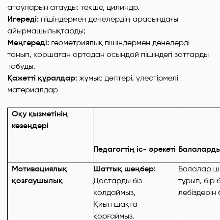
атауларын атауды: текше, цилиндр.
Игереді:
пішіндермен денелердің арасындағы
айырмашылықтарды;
Меңгереді:
геометриялық пішіндермен денелерді
танып, қоршаған ортадан осындай пішіндегі заттарды
табуды.
Қажетті құралдар:
жұмыс дәптері, үлестірмелі
материалдар
Оқу қызметінің
кезеңдері
Педагогтің іс- әрекеті
Балалардың
Мотивациялық
Шаттық шеңбер:
Балалар ш
қозғаушылық
Достарды біз
тұрып, бір 
қолдаймыз,
лебіздерін 
Қиын шақта
қорғаймыз.