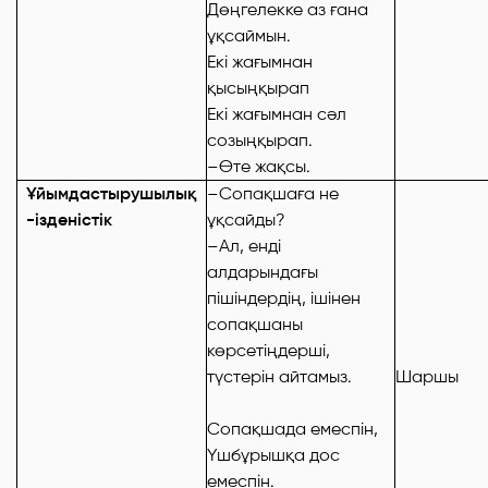
Дөңгелекке аз ғана
ұқсаймын.
Екі жағымнан
қысыңқырап
Екі жағымнан сәл
созыңқырап.
–Өте жақсы.
Ұйымдастырушылық
–Сопақшаға не
-ізденістік
ұқсайды?
–Ал, енді
алдарындағы
пішіндердің, ішінен
сопақшаны
көрсетіңдерші,
түстерін айтамыз.
Шаршы
Сопақшада емеспін,
Үшбұрышқа дос
емеспін.