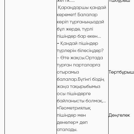
жеттік....
Үшбұрыш
Қараңдаршы қандай
керемет! Балалар
көріп тұрғаныңыздай
бұл жерде, түрлі
пішіндер бар екен...
-
Қандай пішіндер
түрлерін білесіңдер?
- Өте жақсы.Ортада
турған парталарға
отырамыз
Төртбұрыш
балалар.Бүгінгі біздің
жаңа тақырыбымыз
осы пішіндерге
байланысты болмақ...
«Геометриялық
пішіндер мен
Дөңгелек
денелер» деп
аталады.