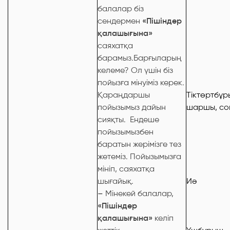
балалар біз
сендермен
«Пішіндер
қалашығына»
саяхатқа
барамыз.Барғыларың
келеме? Ол үшін біз
пойызға мінуіміз керек.
Қараңдаршы
Тіктөртбұр
пойызымыз дайын
шаршы, со
сияқты. Ендеше
пойызымызбен
баратын жерімізге тез
жетеміз. Пойызымызға
мініп, саяхатқа
шығайық.
Иә
–
Мінекей балалар,
«Пішіндер
қалашығына»
келіп