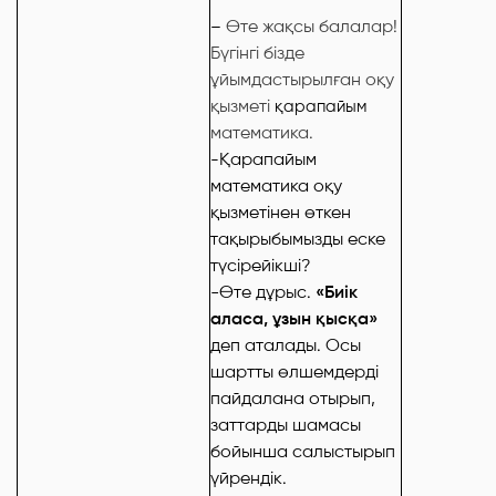
Өте жақсы балалар!
–
Бүгінгі бізде
ұйымдастырылған оқу
қызметі
қарапайым
математика
.
Қарапайым
-
математика оқу
қызметінен өткен
тақырыбымызды еске
түсірейікші?
-Өте дұрыс.
«Биік
аласа, ұзын қысқа»
деп аталады. Осы
шартты өлшемдерді
пайдалана отырып,
заттарды шамасы
бойынша салыстырып
үйрендік.