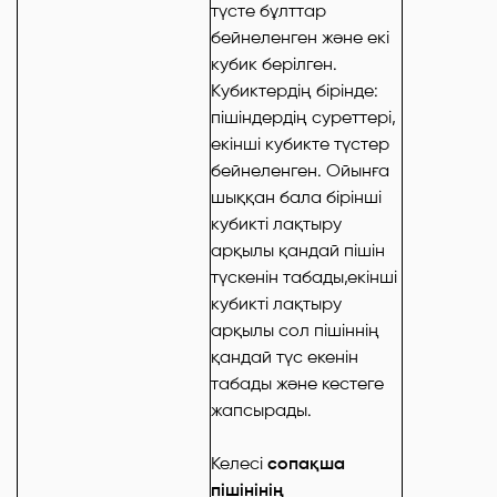
түсте бұлттар
бейнеленген және екі
кубик берілген.
Кубиктердің бірінде:
пішіндердің суреттері,
екінші кубикте түстер
бейнеленген. Ойынға
шыққан бала бірінші
кубикті лақтыру
арқылы қандай пішін
түскенін табады,екінші
кубикті лақтыру
арқылы сол пішіннің
қандай түс екенін
табады және кестеге
жапсырады.
Келесі
сопақша
пішінінің