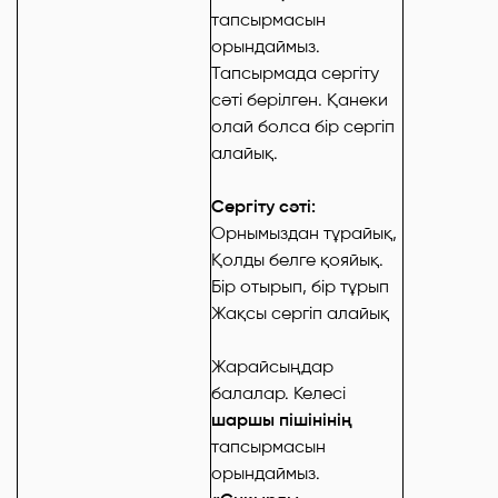
тапсырмасын
орындаймыз.
Тапсырмада сергіту
сәті берілген. Қанеки
олай болса бір сергіп
алайық.
Сергіту сәті:
Орнымыздан тұрайық,
Қолды белге қояйық.
Бір отырып, бір тұрып
Жақсы сергіп алайық
Жарайсыңдар
балалар. Келесі
шаршы пішінінің
тапсырмасын
орындаймыз.