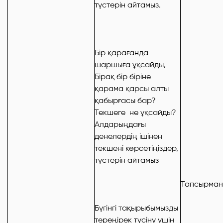
түстерін айтамыз.
Бір қарағанда
шаршыға ұқсайды,
Бірақ бір біріне
қарама қарсы алты
қабырғасы бар?
Текшеге не ұқсайды?
Алдарыңдағы
денелердің ішінен
текшені көрсетіңіздер,
түстерін айтамыз
Тапсырман
Бүгінгі тақырыбымызды
тереңірек түсіну үшін