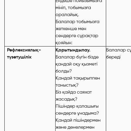
Ендеше пойызымызға
мініп, тобымызға
оралайық.
Балалар тобымызға
жеткенше мен
сендерге сұрақтар
қояйын:
Рефлексиялық
-
Қорытындылау.
Балалар с
түзетушілік
Балалар бүгін бізде
береді
қандай оқу қызметі
болды?
Қандай тақырыппен
таныстық?
Біз қайда саяхат
жасадық?
Пішіндер қалашығы
сендерге ұнадыма?
Қандай пішіндермен
және денелермен