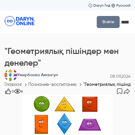
Daryn Гид
Русский
Войти
"Геометриялық пішіндер мен
денелер"
Умирбаева Амангул
08.09.2024
Главная
Познание-воспитание
"Геометриялық пішінде
0
6