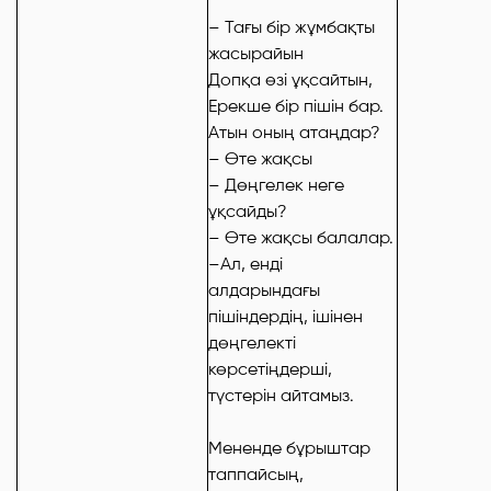
– Тағы бір жұмбақты
жасырайын
Допқа өзі ұқсайтын,
Ерекше бір пішін бар.
Атын оның атаңдар?
– Өте жақсы
– Дөңгелек неге
ұқсайды?
– Өте жақсы балалар.
–Ал, енді
алдарындағы
пішіндердің, ішінен
дөңгелекті
көрсетіңдерші,
түстерін айтамыз.
Мененде бұрыштар
таппайсың,