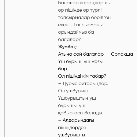
Балалар қараңдаршы
әр пішінде әр түрлі
тапсырмалар берілген
екен... Тапсырманы
орындаймыз ба
балалар?
Жұмбақ:
Атына сай балалар,
Сопақша
Үш бұрыш, үш жағы
бар.
Ол пішінді кім табар?
–
Дұрыс айтасыңдар.
Ол үшбұрыш.
Үшбұрыштың үш
бұрышы, үш
қабырғасы болады.
– Алдарындағы
пішіндерден
үшбұрышты