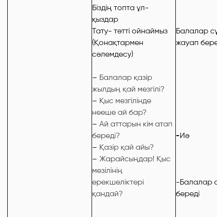
Біздің топта ұл-
қыздар
Тату- тәтті ойнаймыз
Балалар с
(Қонақтармен
жауап бере
сәлемдесу)
–
Балалар қазір
жылдың қай мезгілі?
–
Қыс мезгілінде
нееше ай бар?
–
Ай аттарын кім атап
береді?
И
ә
-
–
Қазір қай айы?
–
Жарайсыңдар! Қыс
мезілінің
ерекшеліктері
-
Балалар 
қандай?
береді