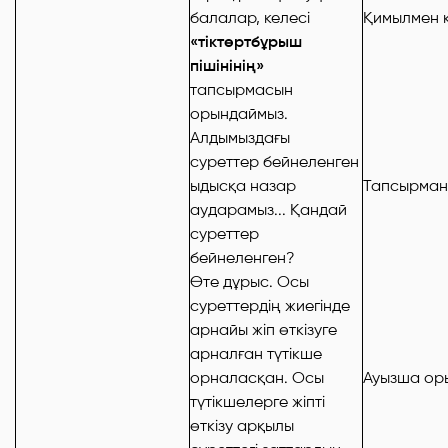
балалар, келесі
Қимылмен к
«тіктөртбұрыш
пішінінің»
тапсырмасын
орындаймыз.
Алдымыздағы
суреттер бейнеленген
ыдысқа назар
Тапсырман
аударамыз... Қандай
суреттер
бейнеленген?
Өте дұрыс. Осы
суреттердің жиегінде
арнайы жіп өткізуге
арналған түтікше
орналасқан. Осы
Ауызша ор
түтікшелерге жіпті
өткізу арқылы