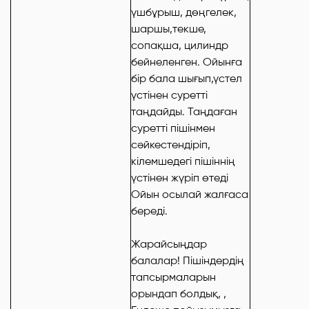
үшбұрыш, дөңгелек,
шаршы,текше,
сопақша, цилиндр
бейнеленген. Ойынға
бір бала шығып,үстел
үстінен суретті
таңдайды. Таңдаған
суретті пішінмен
сәйкестендіріп,
кілемшедегі пішіннің
үстінен жүріп өтеді
Ойын осылай жалғаса
береді.
Жарайсыңдар
балалар! Пішіндердің
тапсырмаларын
орындап болдық, ,