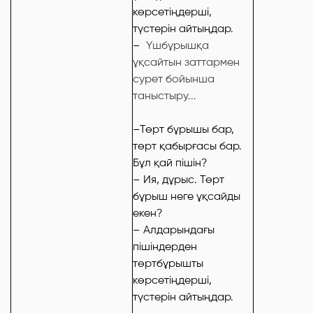
көрсетіңдерші,
түстерін айтыңдар.
–
Үшбұрышқа
ұқсайтын заттармен
сурет бойынша
таныстыру...
–Төрт бұрышы бар,
төрт қабырғасы бар.
Бұл қай пішін?
– Ия, дұрыс. Төрт
бұрыш неге ұқсайды
екен?
– Алдарындағы
пішіндерден
төртбұрышты
көрсетіңдерші,
түстерін айтыңдар.