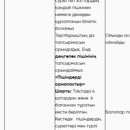
суреттегі заттардың
қандай пішіннен
немесе денеден
құралғанын білетін
боламыз
Төртбұрыштың да
Ойынды ас
тапсырмасын
ойнайды
орындадық. Енді
дөңгелек пішінінің
тапсырмасын
орындаймыз.
«Пішіндерді
орналастыр»
Шарты:
Тақтада 4
қатардан және 6
бағаннан тұратын
кесте берілген.
Балалар по
Кестеде пішіндердің
суреттері мен түрлі