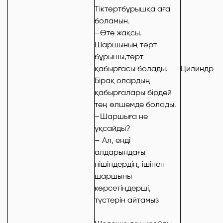
Тіктөртбұрышқа аға
боламын.
–Өте жақсы.
Шаршының төрт
бұрышы,төрт
қабырғасы болады.
Цилиндр
Бірақ олардың
қабырғалары бірдей
тең өлшемде болады.
–Шаршыға не
ұқсайды?
– Ал, енді
алдарындағы
пішіндердің, ішінен
шаршыны
көрсетіңдерші,
түстерін айтамыз