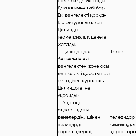
Шелекке де ұқсайды
Қақпағымен түбі бар.
Екі дөңгелекті қосқан
Бір фигураны алған
Цилиндр
геометриялық денеге
жатады.
– Цилиндр дәл
Текше
беттесетін екі
дөңгелектен және осы
дөңгелекті қосатын екі
кесіндіден құралады.
Цилиндрге не
ұқсайды?
– Ал, енді
алдарындағы
денелердің, ішінен
теледидар,
цилиндрді
сызғыш,доп
көрсетіңдерші,
қорап, ор