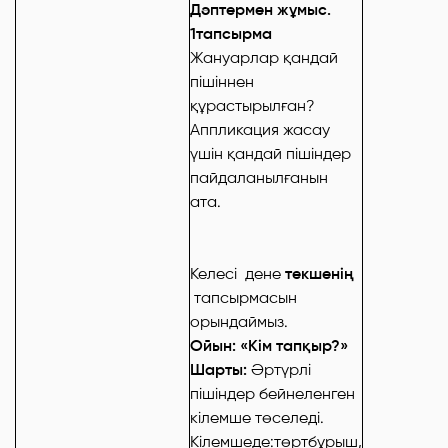
Дәптермен жұмыс.
1тапсырма
Жануарлар қандай
пішіннен
құрастырылған?
Аппликация жасау
үшін қандай пішіндер
пайдаланылғанын
ата.
Келесі дене
текшенің
тапсырмасын
орындаймыз.
Ойын: «Кім тапқыр?»
Шарты:
Әртүрлі
пішіндер бейнеленген
кілемше төселеді.
Кілемшеде:төртбұрыш,