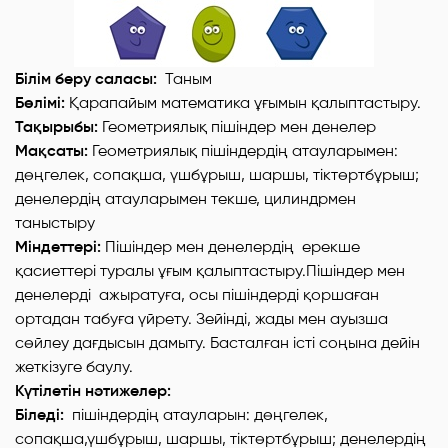
Білім беру саласы:
Таным
Бөлімі:
Қарапайым математика ұғымын қалыптастыру.
Тақырыбы:
Геометриялық пішіндер мен денелер
Мақсаты:
Геометриялық пішіндердің атауларымен:
дөңгелек, сопақша, үшбұрыш, шаршы, тіктөртбұрыш;
денелердің атауларымен текше, цилиндрмен
таныстыру
Міндеттері:
Пішіндер мен денелердің ерекше
қасиеттері туралы ұғым қалыптастыру.Пішіндер мен
денелерді ажыратуға, осы пішіндерді қоршаған
ортадан табуға үйрету. Зейінді, жады мен ауызша
сөйлеу дағдысын дамыту. Басталған істі соңына дейін
жеткізуге баулу.
Күтілетін нәтижелер:
Біледі:
пішіндердің атауларын: дөңгелек,
сопақша,үшбұрыш, шаршы, тіктөртбұрыш; денелердің