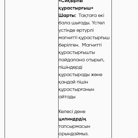
«Сиқырлы
құрастырғыш»
Шарты:
Тақтаға екі
бала шығады. Үстел
үстінде әртүрлі
магнитті құрастырғыш
берілген. Магнитті
құрастырғышты
пайдалана отырып,
пішіндерді
құрастырады және
қандай пішін
құрастырғанын
айтады
Келесі дене
цилиндрдің
тапсырмасын
орындаймыз.