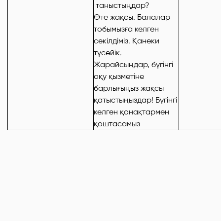
таныстыңдар?
Өте жақсы. Балалар
тобымызға келген
секілдіміз. Қанеки
түсейік.
Жарайсыңдар, бүгінгі
оқу қызметіне
барлығыңыз жақсы
қатыстыңыздар! Бүгінгі
келген қонақтармен
қоштасамыз