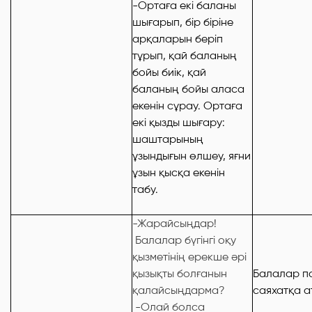
-Ортаға екі баланы
шығарып, бір біріне
арқаларын беріп
тұрып, қай баланың
бойы биік, қай
баланың бойы аласа
екенін сұрау. Ортаға
екі қызды шығару:
шаштарының
ұзындығын өлшеу, яғни
ұзын қысқа екенін
табу.
-Жарайсыңдар!
Балалар бүгінгі оқу
қызметінің ерекше әрі
қызықты болғанын
Балалар п
қалайсыңдарма?
саяхатқа а
-Олай болса