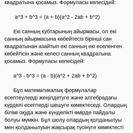
квадратына қосамыз. Формуласы келесідей:
a^3 + b^3 = (a + b)(a^2 - 2ab + b^2)
Екі санның кубтарының айырмасы, ол екі
санның айырмасына көбейтесіз бірінші сан
квадратынан азайтып екі санның екі еселенген
көбейтісін және келесі санның квадратына
қосамыз. Формуласы келесідей:
a^3 - b^3 = (a - b)(a^2 + 2ab + b^2)
Бұл математикалық формулалар
есептеулерді жеңілдетуге және алгебрадағы
күрделі есептерді шешуге көмектеседі. Олардың
білімі оқуда және күнделікті өмірде пайдалы
болуы мүмкін. Бұл шолу олардың қолданылуы
мен қолданылуын жақсырақ түсінуге көмектесті