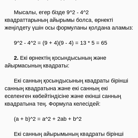
Мысалы, егер бізде 9^2 - 4^2
квадраттарының айырымы болса, өрнекті
жеңілдету үшін осы формуланы қолдана аламыз:
9^2 - 4^2 = (9 + 4)(9 - 4) = 13 * 5 = 65
2.
Екі өрнектің қосындысының және
айырмасының квадраты
:
Екі санның қосындысының квадраты бірінші
санның квадратына және екі санның екі
еселенген көбейтіндісіне және екінші санның
квадратына тең. Формула келесідей:
(a + b)^2 = a^2 + 2ab + b^2
Екі санның айырымының квадраты бірінші