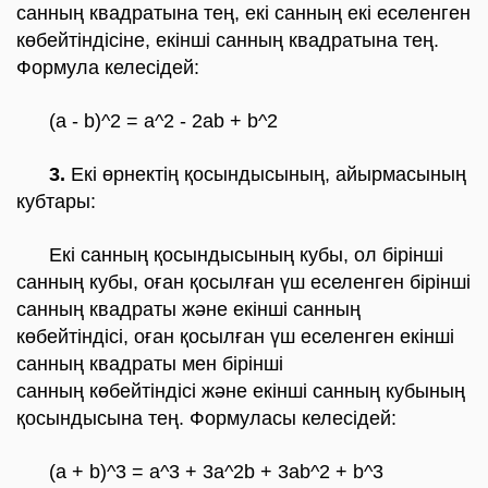
санның квадратына тең, екі санның екі еселенген
көбейтіндісіне, екінші санның квадратына тең.
Формула келесідей:
(a - b)^2 = a^2 - 2ab + b^2
3.
Екі өрнектің қосындысының, айырмасының
кубтары
:
Екі санның қосындысының кубы, ол бірінші
санның кубы, оған қосылған үш еселенген бірінші
санның квадраты және екінші санның
көбейтіндісі, оған қосылған үш еселенген екінші
санның квадраты мен бірінші
санның көбейтіндісі және екінші санның кубының
қосындысына тең. Формуласы келесідей:
(a + b)^3 = a^3 + 3a^2b + 3ab^2 + b^3