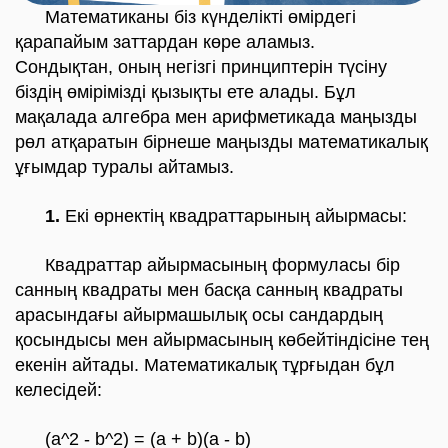
Математиканы біз күнделікті өмірдегі
қарапайым заттардан көре аламыз.
Сондықтан,
оның негізгі принциптерін түсіну
біздің өмірімізді қызықты ете алады. Бұл
мақалада алгебра мен арифметикада маңызды
рөл атқаратын бірнеше маңызды математикалық
ұғымдар туралы айтамыз.
1.
Екі өрнектің квадраттарының айырмасы
:
Квадраттар айырмасының формуласы бір
санның квадраты мен басқа санның квадраты
арасындағы айырмашылық осы сандардың
қосындысы мен айырмасының көбейтіндісіне тең
екенін айтады. Математикалық тұрғыдан бұл
келесідей:
(a^2 - b^2) = (a + b)(a - b)