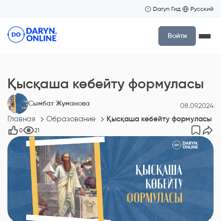
Daryn Гид
Русский
Войти
Қысқаша көбейту формуласы
Сымбат Жуманова
08.09.2024
Главная
Образование
Қысқаша көбейту формуласы
0
21