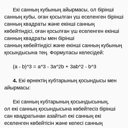
Екі санның кубының айырмасы, ол бірінші
санның кубы, оған қосылған үш еселенген бірінші
санның квадраты және екінші санның
көбейтіндісі, оған қосылған үш еселенген екінші
санның квадраты мен бірінші
санның көбейтіндісі және екінші санның кубының
қосындысына тең. Формуласы келесідей:
(a - b)^3 = a^3 - 3a^2b + 3ab^2 - b^3
4.
Екі өрнектің кубтарының қосындысы мен
айырмасы:
Екі санның кубтарының қосындысының,
ол екі санның қосындысына көбейтесіз бірінші
сан квадратынан азайтып екі санның екі
еселенген көбейтісін және келесі санның