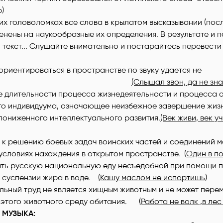
)
тих головоломках все слова в крылатом высказывании (пос
енены на наукообразные их определения. В результате и 
текст... Слушайте внимательно и постарайтесь перевести
риентироваться в пространстве по звуку удается не
ждому.
(Слышал звон, да не знае
е длительности процесса жизнедеятельности и процесса 
го индивидуума, означающее неизбежное завершение жиз
пониженного интеллектуального развития.
(Век живи, век у
 к решению боевых задач воинских частей и соединений 
условиях нахождения в открытом пространстве. (
Один в по
ать русскую национальную еду несъедобной при помощи 
 суспензии жира в воде.
(Кашу маслом не испортишь)
ьный труд не является хищным животным и не может перем
 этого животного среду обитания.
(Работа не волк ,в лес
 МУЗЫКА: