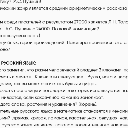
ику? (А.С. Пушкин)
ический жанр является средним арифметическим рассказа
 среди писателей с результатом 27000 является Л.Н. Толс
 - А.С. Пушкин с 24000. По какой номинации?
спользуемых слов.)
 учёных, герои произведений Шекспира произносят это сл
лово?
 РУССКИЙ ЯЗЫК:
Гюго заметил, что разум человеческий владеет 3 ключами,
умать и мечтать. Ключи эти следующие - буква, нота и циф
елим, как вы можете сочетать буквы и цифры.
азвать пословицы и поговорки, в которых используются на
чивается, если какая-либо команда замолкает.
аждого слова, растения и уравнения? (Корень).
ательные русского языка в математике становятся именами
ми? (прямая, кривая, ломаная, касательная, секущая, нак
в русском языке является глаголом повелительного наклон