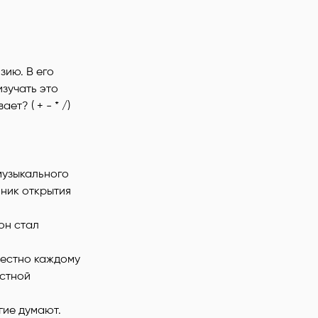
зию. В его
изучать это
т? ( + - * /)
музыкального
ьник открытия
он стал
звестно каждому
естной
гие думают.