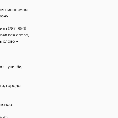
ийся синонимом
рону
ка (787-850)
вел все слова,
ь слово -
е - уни, би,
ти, города,
значает
ый"?