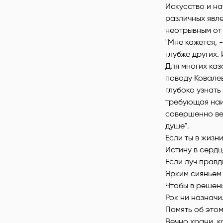
Искусство и на
различных явл
неотрывным от
"Мне кажется, -
глубже других.
Для многих каз
поводу Ковалев
глубоко узнать
требующая наи
совершенно вер
душе".
Если ты в жизни
Истину в сердц
Если луч правд
Ярким сияньем 
Чтобы в решен
Рок ни назначи
Память об это
Вечно храни, к