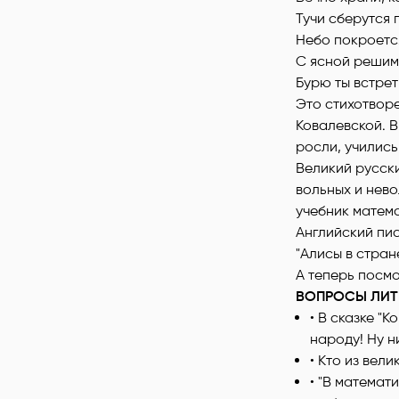
Тучи сберутся
Небо покроетс
С ясной решим
Бурю ты встрет
Это стихотвор
Ковалевской. 
росли, учились
Великий русск
вольных и нево
учебник матема
Английский пис
"Алисы в стран
А теперь посмо
ВОПРОСЫ ЛИТЕ
• В сказке "
народу! Ну н
• Кто из вел
• "В математ