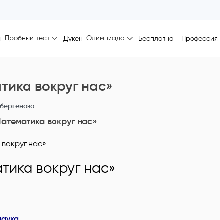
Пробный тест
Олимпиада
ы
Дүкен
Бесплатно
Профессия
тика вокруг нас»
пбергенова
атематика вокруг нас»
тика вокруг нас
»
наука,