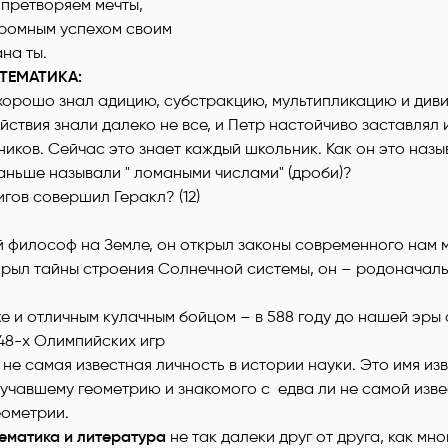
 претворяем мечты,
громным успехом своим
на ты.
ТЕМАТИКА:
хорошо знал адицию, субстракцию, мультипликацию и диви
йствия знали далеко не все, и Петр настойчиво заставлял 
иков. Сейчас это знает каждый школьник. Как он это называе
раньше называли " ломаными числами" (дроби)?
игов совершил Геракл? (12)
й философ на Земле, он открыл законы современного нам 
крыл тайны строения Солнечной системы, он – родоначал
е и отличным кулачным бойцом – в 588 году до нашей эры 
48-х Олимпийских игр
 не самая известная личность в истории науки. Это имя и
зучавшему геометрию и знакомого с едва ли не самой изв
еометрии.
матика и литература
не так далеки друг от друга, как мно