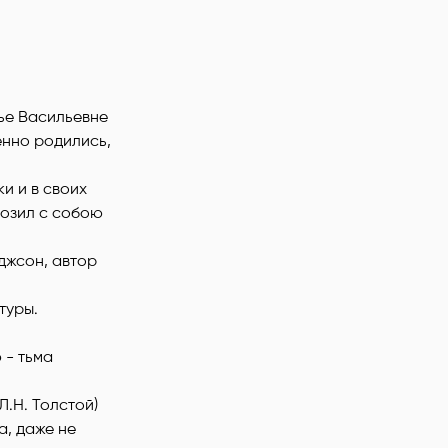
ье Васильевне
енно родились,
и и в своих
возил с собою
джсон, автор
туры.
 - тьма
Л.Н. Толстой)
а, даже не