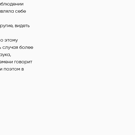
наблюдении
авляла себе
ругие, видеть
По этому
ь случая более
аука,
емени говорит
и поэтом в