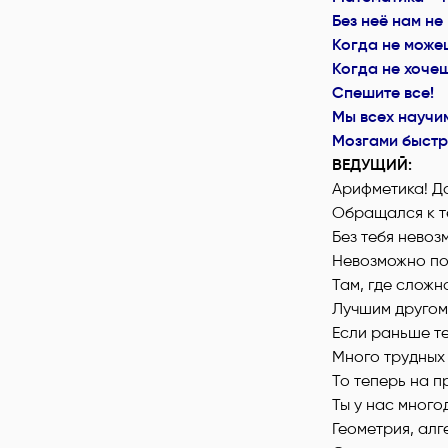
Без неё нам не
Когда не можеш
Когда не хочеш
Спешите все!
Мы всех научи
Мозгами быстр
ВЕДУЩИЙ:
Арифметика! Д
Обращался к т
Без тебя невоз
Невозможно по
Там, где сложн
Лучшим другом
Если раньше т
Много трудных
То теперь на 
Ты у нас много
Геометрия, алг