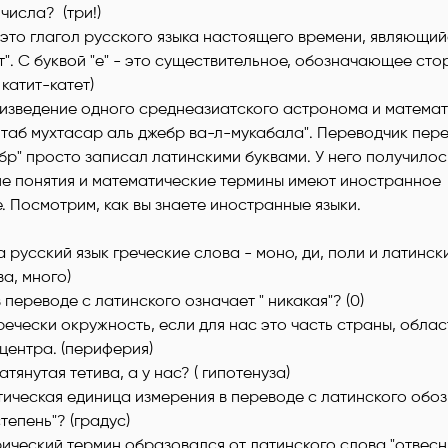
числа? (три!)
 - это глагол русского языка настоящего времени, являющ
т". С буквой "е" - это существительное, обозначающее сто
 катит-катет)
изведение одного среднеазиатского астронома и математи
таб мухтасар аль джебр ва-л-мукабала". Переводчик пере
бр" просто записал латинскими буквами. У него получилос
ие понятия и математические термины имеют иностранное
 Посмотрим, как вы знаете иностранные языки.
 русский язык греческие слова - моно, ди, поли и латински
ва, много)
в переводе с латинского означает " никакая"? (0)
речески окружность, если для нас это часть страны, облас
центра. (периферия)
натянутая тетива, а у нас? ( гипотенуза)
тическая единица измерения в переводе с латинского обо
степень"? (градус)
рический термин образовался от латинского слова "отвесн