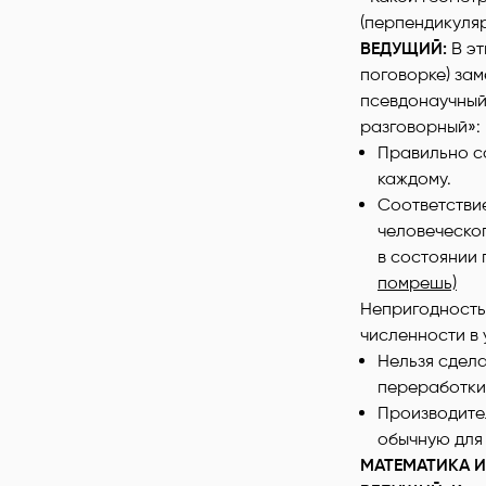
(перпендикуляр
ВЕДУЩИЙ:
В э
поговорке) зам
псевдонаучный 
разговорный»:
Правильно со
ка
Соответстви
человеческо
в состоянии 
помрешь)
Непригодность
численности в 
Нельзя сдел
переработки
Производител
обычную для
МАТЕМАТИКА И