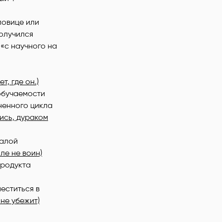
ловице или
получился
 «с научного на
т, где он.)
обучаемости
ненного цикла
чись, дураком
малой
ле не воин)
продукта
еститься в
 не убежит)