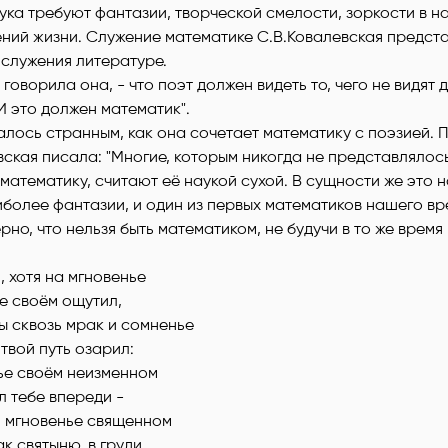
ука требуют фантазии, творческой смелости, зоркости в 
ений жизни. Служение математике С.В.Ковалевская предст
 служения литературе.
 говорила она, - что поэт должен видеть то, чего не видят д
 И это должен математик".
алось странным, как она сочетает математику с поэзией. 
ская писала: "Многие, которым никогда не представлялос
 математику, считают её наукой сухой. В сущности же это н
более фантазии, и один из первых математиков нашего вр
но, что нельзя быть математиком, не будучи в то же время 
, хотя на мгновенье
е своём ощутил,
ы сквозь мрак и сомненье
твой путь озарил:
ье своём неизменном
л тебе впереди -
м мгновенье священном
ак святыню, в груди