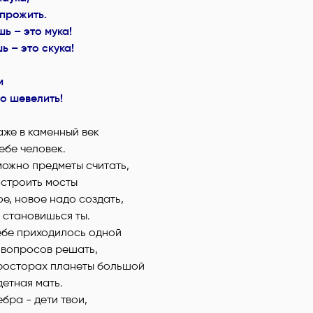
 прожить.
ь – это мука!
ь – это скука!
м
о шевелить!
аже в каменный век
ебе человек.
можно предметы считать,
строить мосты
ое, новое надо создать,
 становишься ты.
ебе приходилось одной
 вопросов решать,
просторах планеты большой
детная мать.
ебра - дети твои,