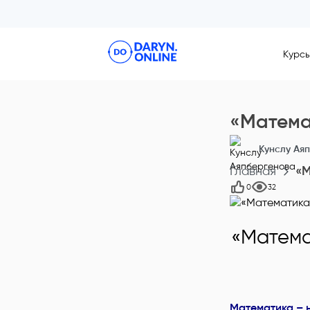
Курс
«Матема
Кунслу Ая
Главная
«М
0
32
«
Матема
Математика – 