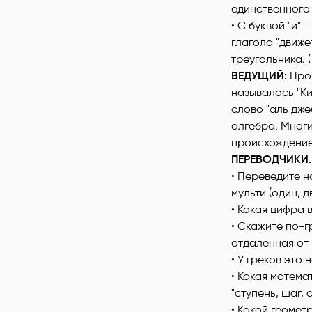
единственного 
• С буквой "и"
глагола "движе
треугольника. (
ВЕДУЩИЙ:
Про
называлось "Ки
слово "аль дже
алгебра. Мног
происхождение.
ПЕРЕВОДЧИКИ.
• Переведите на
мульти (один, д
• Какая цифра 
• Скажите по-г
отдаленная от 
• У греков это 
• Какая матема
"ступень, шаг, 
• Какой геомет