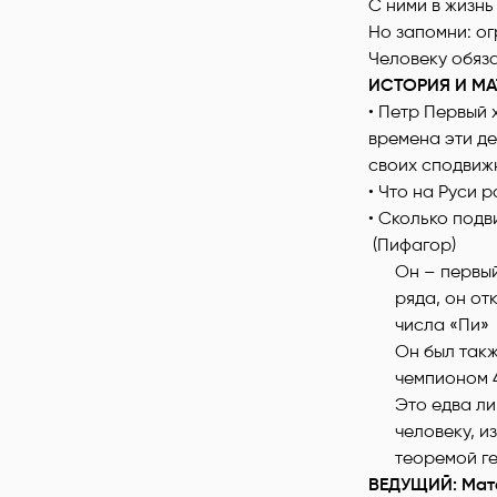
С ними в жизнь
Но запомни: о
Человеку обяза
ИСТОРИЯ И МА
• Петр Первый 
времена эти де
своих сподвижн
• Что на Руси 
• Сколько подв
(Пифагор)
Он – первы
ряда, он от
числа «Пи»
Он был такж
чемпионом 
Это едва ли
человеку, и
теоремой г
ВЕДУЩИЙ: Мате