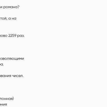
 и романа?
той, а на
ово 2259 раз.
 позволяющими
ра.
звания чисел.
лонная)
ения