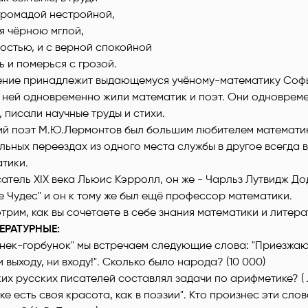
 громадой нестройной,
я чёрною мглой,
остью, и с верной спокойной
ь и померься с грозой.
ение принадлежит выдающемуся учёному-математику Соф
В ней одновременно жили математик и поэт. Они одноврем
, писали научные труды и стихи.
ий поэт М.Ю.Лермонтов был большим любителем математик
льных переездах из одного места службы в другое всегда 
тики.
атель XIX века Льюис Кэрролл, он же - Чарльз Лутвидж До
е Чудес" и он к тому же был ещё профессор математики.
трим, как вы сочетаете в себе знания математики и литера
РАТУРНЫЕ:
Конек-горбунок" мы встречаем следующие слова: "Приезжаю
и выходу, ни входу!". Сколько было народа? (10 000)
иких русских писателей составлял задачи по арифметике? ( 
ике есть своя красота, как в поэзии". Кто произнес эти слов