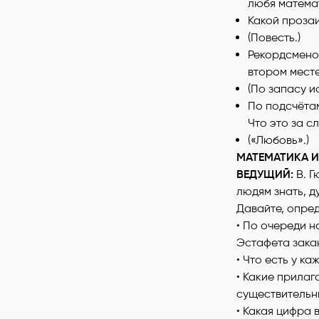
любя математ
Какой проза
(Повесть.)
Рекордсменом
втором месте
(По запасу и
По подсчётам
Что это за с
(«Любовь».)
МАТЕМАТИКА И
ВЕДУЩИЙ:
В. 
людям знать, д
Давайте, опред
• По очереди н
Эстафета закан
• Что есть у к
• Какие прилаг
существительны
• Какая цифра 