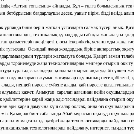
міздің «Алтын тоғысына» айналды. Бұл – тұлға болмысының тек б
 бетбұрысын бағдарлаушы десек, уақыт иірімі бізді қайда алып 
қ ұрпаққа білім беріп жатқан ұстаздарға салмақ түсері анық. Қаз
хнологияларды, техникалық құралдарды сабақта жан-жақты қолд
ған қызметтерін жеңілдетіп, осы іскерліктің ұстанымды жаңа тәс
ік туғызады. Осындай жаңа жолдардың біріне ақпараттық оқыту
ғдарламалардың түрлерін жатқызуға болады. Қазіргі заман талабы
ттарды тәрбиелеуде жаңа технологияларды меңгере отырып оқыту 
да түрлі әдіс-тәсілдерді қолдана отырып оқытуда біз үлкен жеті
ымен оқушылармен жұмыс жасауда әр оқушының неге қабілетті, қ
а алады, нендей нәрсеге сүйене алады, қай нәрсеге қызығушылы
п алуымыз қажет. Анықтап, саралап алғаннан кейін оқушыларды
ік қабілеттеріне қарай жаңа әдіс-тәсілдерді пайдалана отырып о
онан ары қарай дамуына күш салар болсақ, онда біз оқушыларды
гіземіз. Қазақ әдебиет сабағында Абай мұрасын оқытуда оқушылар
арттыру мақсатында қазіргі жаңа технологияларды пайдалана 
уникациялық технологияларды пайдалану, интернет, тыңдап түс