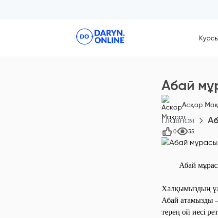
Курс
Абай мұ
Асқар Мақ
Главная
Аб
0
35
Абай мұрасын
Халқымыздың ұлы
Абай атамызды –
терең ой иесі ре