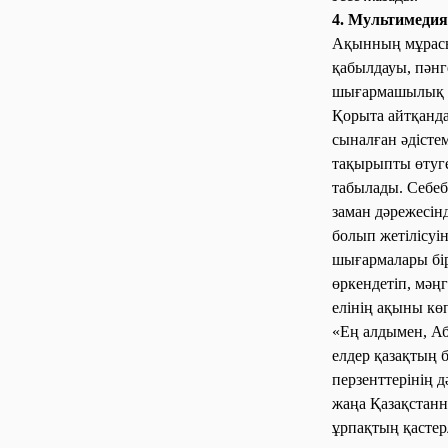
4. Мультимеди
Ақынның мұрасы
қабылдауы, пән
шығармашылық ә
Қорыта айтқанд
сыналған әдістем
тақырыпты өтуге
табылады. Себеб
заман дәрежесін
болып жетілісуі
шығармалары бір
өркендетіп, мәңг
елінің ақыны көп
«Ең алдымен, Аб
елдер қазақтың б
перзенттерінің
жаңа Қазақстанн
ұрпақтың қасте