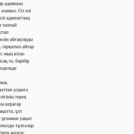
е әр адамның
 аламыз. Ол өзі
ллі адамзаттың
н таппай
стап
өлін айғақтауды
 тарқатып айтар
ес мың кітап
ақ та, бәрібір
модельде
озық
қыттан алдыға
ігінің терең
на керағар
ақытта, ұлт
ас ұғымын уақыт
оналды тұлғалар.
тінен жалғас