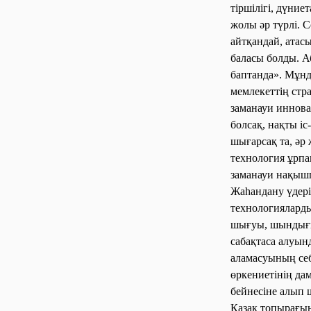
тіршілігі, дүниет
жолы әр түрлі. С
айтқандай, атас
баласы болды. А
баптанда». Мұнд
мемлекеттің стр
заманауи иннов
болсақ, нақты і
шығарсақ та, әр 
технология ұрпа
заманауи нақыш
Жаһандану үдер
технологияларды
шығуы, шындығын
сабақтаса алуын
аламасуының себ
өркениетінің да
бейнесіне алып 
Қазақ топырағын