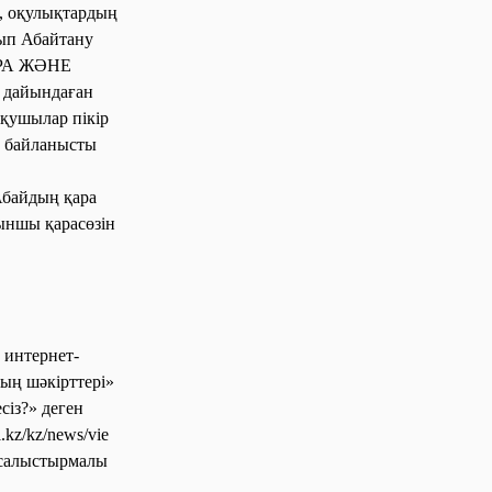
, оқулықтардың
нып Абайтану
МҰРА ЖӘНЕ
 дайындаған
оқушылар пікір
е байланысты
Абайдың қара
ыншы қарасөзін
 интернет-
ың шәкірттері»
сіз?» деген
.kz/kz/news/vie
 салыстырмалы