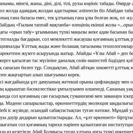
анымы, мінезі, жаны, діні, ділі, тілі, рухы көрініс табады. Өмірд
ол жолда адамдық жолдан адастырмас әліппесін біз Абайдан таба
ының ғана баласы емес, тек ұлтының ғана ұлы болған жоқ, ол -кү
байдың «Ғылым таппай мақтанба» өлнңінің екінші жолы «...оры
ағы «орын табу» ұғымының түпкі маңызы жеке адам басынан ба
атегиалды бағдарын, сол мемлекетті жасаушы қоғамның ұлттық р
ацияналды Ұлттық жады және болашақ тағылымы технологиялар,
с-әрекетпен жүзеге асыруында жатыр. Абайды «Ұлы
Абай
» деп б
жерге қағылған тас мүсініне даналық сөзін өшпестей бәдіздеп қойс
қ санасын билеп тұр. Сондықтан, Абай айтқан хикметті ұлттық 
пен жаңғыртып алып шығуымыз керек.
ісі жағдайында ұлт дамуының жетекші орыны цифландыру мен 
ң қарыштап бәсекелестікке ұмтылуымен өлшенеді. Сананың уа
да сол қоғамның сан ғасырлық гуманизимі мен заманауи іскерл
да. Мәдени сапырылыстар, өркениеттердің эволюция заңдылығы
ебі іс жүзінде, осындай сабақтастықтан туған нәтиже. Мұндай у
муы дәуір дидарын қалыптастырады. Ал, «ұлт өркениеті» біртұт
шығатын сол қоғамның тарихи нәрінен қалыптанған институтци
да өз кезегінде Абай Болмысы туған ұлтына арғы түркі өркение