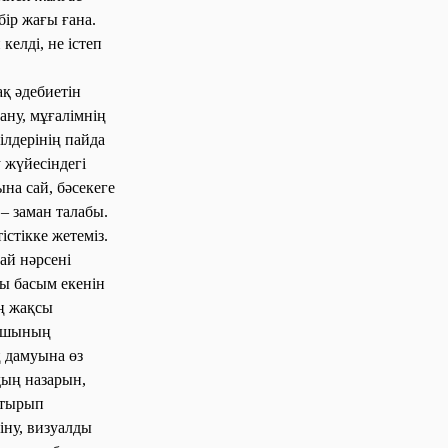
ір жағы ғана.
келді, не істеп
ақ әдебиетін
ану, мұғалімнің
ілдерінің пайда
 жүйесіндегі
на сай, бәсекеге
– заман талабы.
стікке жетеміз.
ай нәрсені
ғы басым екенін
ң жақсы
қушының
ң дамуына өз
дың назарын,
отырып
іну, визуалды