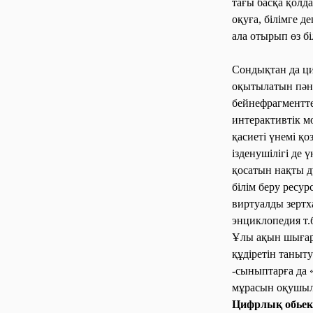
тағы басқа қол
оқуға, білімге 
ала отырып өз бі
Сондықтан да ци
оқытылатын пән
бейнефрагментт
интерактивтік мо
қасиеті үнемі қ
ізденушілігі де 
қосатын нақты д
білім беру ресу
виртуалды зертх
энциклопедия т.
Ұ
лы ақын шығар
құдіретін таныт
-сыныптарға да 
мұрасын оқушыла
Цифрлық обьект