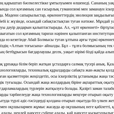
ң қарыштап бәсекелестікке ұмтылуымен өлшенеді. Сананың уа
да сол қоғамның сан ғасырлық гуманизимі мен заманауи іскерл
да. Мәдени сапырылыстар, өркениеттердің эволюция заңдылығы
ебі іс жүзінде, осындай сабақтастықтан туған нәтиже. Мұндай у
муы дәуір дидарын қалыптастырады. Ал, «ұлт өркениеті» біртұт
шығатын сол қоғамның тарихи нәрінен қалыптанған институтци
да өз кезегінде Абай Болмысы туған ұлтына арғы түркі өркение
міздің «Алтын тоғысына» айналды. Бұл – тұлға болмысының тек б
 бетбұрысын бағдарлаушы десек, уақыт иірімі бізді қайда алып 
қ ұрпаққа білім беріп жатқан ұстаздарға салмақ түсері анық. Қаз
хнологияларды, техникалық құралдарды сабақта жан-жақты қолд
ған қызметтерін жеңілдетіп, осы іскерліктің ұстанымды жаңа тәс
ік туғызады. Осындай жаңа жолдардың біріне ақпараттық оқыту
ғдарламалардың түрлерін жатқызуға болады. Қазіргі заман талабы
ттарды тәрбиелеуде жаңа технологияларды меңгере отырып оқыту 
да түрлі әдіс-тәсілдерді қолдана отырып оқытуда біз үлкен жеті
ымен оқушылармен жұмыс жасауда әр оқушының неге қабілетті, қ
а алады, нендей нәрсеге сүйене алады, қай нәрсеге қызығушылы