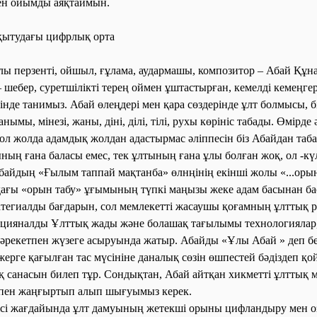
ен ойымды аяқтаймын.
қытудағы цифрлық орта
 перзенті, ойшыл, ғұлама, аудармашы, композитор – Абай Құна
 шебер, суретшілікті терең оймен ұштастырған, кемелді кемеңге
тінде танимыз. Абай өлеңдері мен қара сөздерінде ұлт болмысы, б
анымы, мінезі, жаны, діні, ділі, тілі, рухы көрініс табады. Өмірд
ол жолда адамдық жолдан адастырмас әліппесін біз Абайдан таба
ының ғана баласы емес, тек ұлтының ғана ұлы болған жоқ, ол -кү
байдың «Ғылым таппай мақтанба» өлнңінің екінші жолы «...оры
ағы «орын табу» ұғымының түпкі маңызы жеке адам басынан ба
атегиалды бағдарын, сол мемлекетті жасаушы қоғамның ұлттық р
ацияналды Ұлттық жады және болашақ тағылымы технологиялар,
с-әрекетпен жүзеге асыруында жатыр. Абайды «Ұлы
Абай
» деп б
жерге қағылған тас мүсініне даналық сөзін өшпестей бәдіздеп қойс
қ санасын билеп тұр. Сондықтан, Абай айтқан хикметті ұлттық 
пен жаңғыртып алып шығуымыз керек.
ісі жағдайында ұлт дамуының жетекші орыны цифландыру мен 