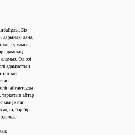
нбайұлы. Біз
р, дарынды дана,
ітімі, тұрмысы,
е әр адамның
 аламыз. Ол өзі
ллі адамзаттың
н таппай
стап
өлін айғақтауды
 тарқатып айтар
ес мың кітап
ақ та, бәрібір
модельде
озық