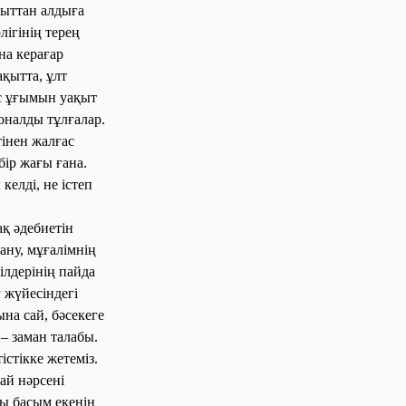
қыттан алдыға
ігінің терең
на керағар
ақытта, ұлт
ас ұғымын уақыт
оналды тұлғалар.
тінен жалғас
ір жағы ғана.
келді, не істеп
ақ әдебиетін
ану, мұғалімнің
ілдерінің пайда
 жүйесіндегі
на сай, бәсекеге
– заман талабы.
стікке жетеміз.
ай нәрсені
ғы басым екенін