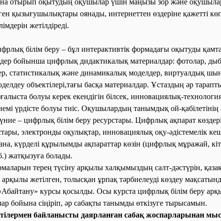
дана отырып оқытудың оқушылар үшін маңызы зор және оқушыла
деген қызығушылықтары оянады, интернеттен өздеріне қажетті к
лімдерін жетілдіреді.
фрлық білім беру – бұл интерактивтік формадағы оқытуды қамта
дер бойынша цифрлық дидактикалық материалдар: фотолар, ды
ер, статистикалық және динамикалық моделдер, виртуалдық шы
делдеу объектілері,тағы басқа материалдар. Ұстаздың әр тарапты
озғалыста болуы керек екендігін білсек, инновациялық-технолог
үнемі үрдісте болуы тиіс. Оқушылардың танымдық ой-қабілетінің
үние – цифрлық білім беру ресурстары. Цифрлық ақпарат көздер
рстары, электронды оқулықтар, инновациялық оқу-әдістемелік ке
ана, күрделі құрылымды ақпараттар көзін (цифрлық мұражай, кіт
б.) жатқызуға болады.
маларын терең түсіну арқылы халқымыздың салт-дәстүрін, қазақ 
у арқылы жетілген, толысқан ұрпақ тәрбиелеуді көзде
у мақсатынд
«Абайтану» курсы қосылды. Осы курста цифрлық білім беру ар
р бойына сіңіріп, әр сабақты танымды өткізуге тырысамын.
ілермен байланысты даярланған сабақ жоспарларынан мыса