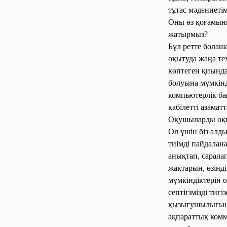
тұтас мәдениеті
Оны өз қоғамының
жатырмыз?
Бұл ретте болаша
оқытуда жаңа те
көптеген қиында
болуына мүмкінд
компьютерлік ба
қабілетті азама
Оқушыларды оқыту
Ол үшін біз алд
тиімді пайдалан
анықтап, сарала
жақтарын, өзінд
мүмкіндіктерін 
септігімізді ти
қызығушылығын 
ақпараттық комм