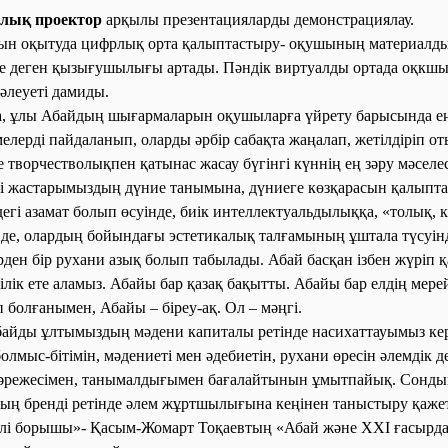
ялық проектор
ар
қылы презентацияларды демонстрациялау.
н оқытуда цифрлық орта қалыптастыру- оқушының материалд
ге деген қызығушылығы артады. Пәндік виртуалды ортада оқкш
леуеті дамиды.
а, ұлы Абайдың шығармаларын оқушыларға үйрету барысында ең
елерді пайдаланып, оларды әрбір сабақта жаңалап, жетілдіріп оты
 творчестволықпен қатынас жасау бүгінгі күннің ең зәру мәселе
і жастарымыздың дүние танымына, дүниеге көзқарасын қалыпта
дегі азамат болып өсуінде, биік интеллектуальдылыққа, «толық, 
нде, олардың бойындағы эстетикалық талғамының ұштала түсуі
ден бір рухани азық болып табылады. Абай басқан ізбен жүріп қ
ілік ете аламыз. Абайы бар қазақ бақытты. Абайы бар елдің мерей
 болғанымен, Абайы – біреу-ақ. Ол – мәңгі.
айды ұлтымыздың мәдени капиталы ретінде насихаттауымыз кер
олмыс-бітімін, мәдениеті мен әдебиетін, рухани өресін әлемдік д
 дәрежесімен, танымалдығымен бағалайтынын ұмытпайық. Сонды
ың бренді ретінде әлем жұртшылығына кеңінен таныстыру қажет.
рлі борышы»-
Қасым-Жомарт Тоқаевтың «Абай және ХХІ ғасырда