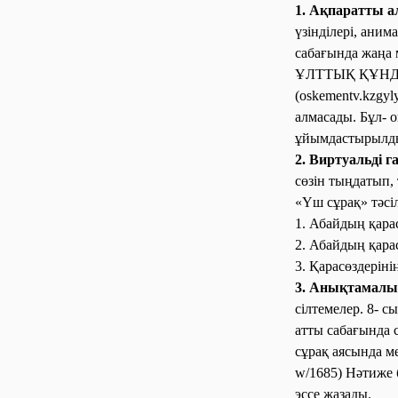
1. Ақпаратты ал
үзінділері, ани
сабағында жаңа
ҰЛТТЫҚ ҚҰНДЫЛЫ
(oskementv.kzgyl
алмасады. Бұл- 
ұйымдастырылд
2. Виртуальді г
сөзін тыңдатып,
«Үш сұрақ» тәсі
1. Абайдың қара
2. Абайдың қара
3. Қарасөздеріні
3. Анықтамалы
сілтемелер. 8- 
атты сабағында 
сұрақ аясында ме
w/1685) Нәтиже 
эссе жазады.