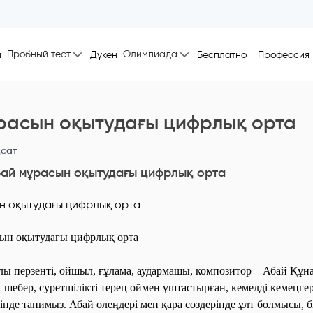
Пробный тест
Олимпиада
ы
Дүкен
Бесплатно
Профессия
расын оқытудағы цифрлық орта
сат
ай мұрасын оқытудағы цифрлық орта
 оқытудағы цифрлық орта
 перзенті, ойшыл, ғұлама, аудармашы, композитор – Абай Құна
 шебер, суретшілікті терең оймен ұштастырған, кемелді кемеңге
тінде танимыз. Абай өлеңдері мен қара сөздерінде ұлт болмысы, б