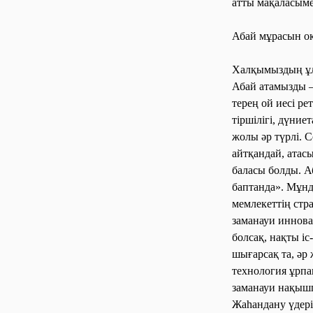
атты мақаласы
м
Абай мұрасын о
Халқымыздың ұлы
Абай атамызды –
терең ой иесі ре
тіршілігі, дүниет
жолы әр түрлі. С
айтқандай, атас
баласы болды. А
баптанда». Мұнд
мемлекеттің стр
заманауи иннов
болсақ, нақты і
шығарсақ та, әр 
технология ұрпа
заманауи нақыш
Жаһандану үдер