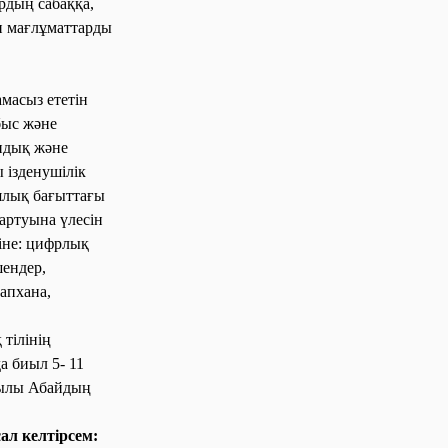
рдың сабаққа,
өп мағлұматтарды
масыз ететін
быс және
ндық және
 ізденушілік
иялық бағыттағы
 артуына үлесін
іне: цифрлық
шендер,
апхана,
тілінің
а биыл 5- 11
қылы Абайдың
л келтірсем: