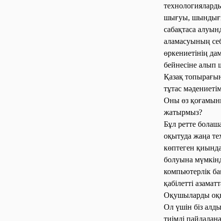
технологияларды
шығуы, шындығын
сабақтаса алуын
аламасуының себ
өркениетінің да
бейнесіне алып 
Қазақ топырағын
тұтас мәдениеті
Оны өз қоғамының
жатырмыз?
Бұл ретте болаша
оқытуда жаңа те
көптеген қиында
болуына мүмкінд
компьютерлік ба
қабілетті азама
Оқушыларды оқыту
Ол үшін біз алд
тиімді пайдалан