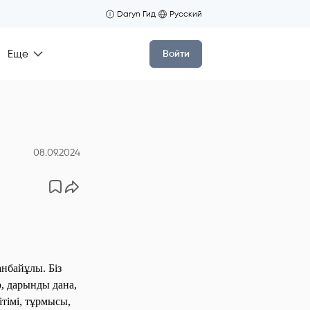
Daryn Гид
Русский
Еще
Войти
08.09.2024
нбайұлы. Біз
р, дарынды дана,
ітімі, тұрмысы,