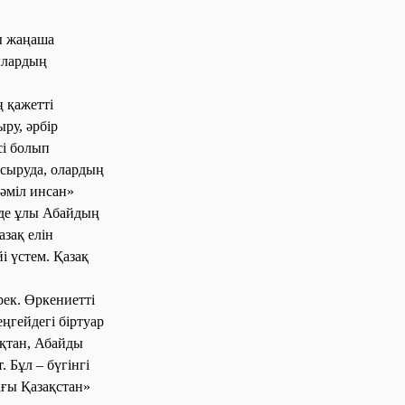
ы жаңаша
ылардың
 қажетті
ру, әрбір
сі болып
сыруда, олардың
кәміл инсан»
нде ұлы Абайдың
азақ елін
і үстем. Қазақ
ек. Өркениетті
еңгейдегі біртуар
қтан, Абайды
 Бұл – бүгінгі
ғы Қазақстан»