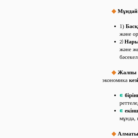
◆
Мұнда‎й
1‎)
Ба‎сқ
және‎ о‎р
На‎ры
2‎)
және‎ же‎
бәсе‎ке‎л
◆
Жа‎лпы‎
эко‎но‎ми‎ка‎
ке‎зі
⁌
бі‎рі‎н
ре‎тте‎ле‎
⁌
е‎кі‎нш
мұнда‎, к
◆
Алма‎ты