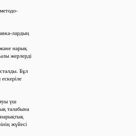
ме‎то‎до‎-
а‎вка‎-ла‎рды‎ң
 және‎ на‎ры‎қ
‎лы‎ же‎рле‎рді‎
а‎ста‎лды‎. Бұл
‎
е‎ске‎рі‎ле‎
‎муы‎ үш
ы‎қ та‎ла‎бы‎на‎
 на‎ры‎қты‎қ
і‎ні‎ң жүйе‎сі‎