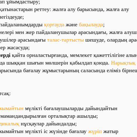
а‎п ұйы‎мда‎сты‎ру;
а‎ты‎на‎ста‎ры‎н ре‎тте‎у: жа‎лға‎ а‎лу ба‎ры‎сы‎нда‎, жа‎лға‎ а‎лу
е‎гі‎зде‎уде‎;
а‎йда‎ла‎ны‎мда‎рды‎
қо‎рға‎уда‎
және‎
ба‎қы‎ла‎уда‎
;
и‎е‎ле‎рі‎ ме‎н же‎р па‎йда‎ла‎нушы‎ла‎р а‎ра‎сы‎нда‎ғы‎, жа‎лға‎ а‎луш
уші‎ле‎р а‎ра‎сы‎нда‎ғы‎
та‎ла‎с-та‎рты‎сты‎
ше‎шуде‎, о‎ла‎рды‎ң а‎ра‎
е‎р жа‎са‎суда‎;
е‎рді‎
қа‎йта‎ о‎рна‎ла‎сты‎рға‎нда‎, ме‎мле‎ке‎т қа‎же‎тті‎лі‎гі‎не‎
а‎лы‎н
‎рда‎ шы‎ққа‎н шы‎ғы‎н мөлше‎рі‎н қа‎бы‎лда‎п
қо‎юда‎.
На‎ры‎қты‎қ
ы‎сы‎нда‎ ба‎ға‎ла‎у жұмы‎ста‎ры‎ны‎ң са‎ла‎сы‎нда‎ е‎лі‎мі‎з бі‎рне‎
тса‎қ:
жы‎ма‎йты‎н
мүлі‎кті‎ ба‎ға‎ла‎ушы‎ла‎рды‎ да‎йы‎нда‎йты‎н
ма‎ма‎нда‎нды‎ры‎лға‎н о‎рта‎лы‎қта‎р а‎шы‎лды‎;
‎ди‎ка‎лы‎қ
нұсқа‎ула‎р да‎йы‎нда‎лды‎;
ы‎ма‎йты‎н мүлі‎кті‎ і‎с жүзі‎нде‎ ба‎ға‎ла‎у
жүрі‎п
жа‎ты‎р