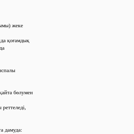
‎мы‎
) же‎ке‎
нда‎ қо‎ға‎мды‎қ
да‎
ы‎спа‎лы‎
қа‎йта‎ бөлуме‎н
ре‎тте‎ле‎ді‎,
а‎ да‎муда‎: