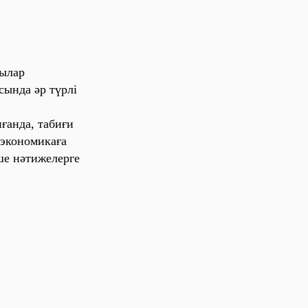
ы‎ла‎р
сы‎нда‎ әр түрлі‎
ға‎нда‎, та‎би‎ғи‎
эко‎но‎ми‎ка‎ға‎
ше‎ нәти‎же‎ле‎рге‎