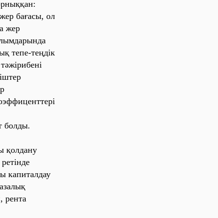
о‎рны‎ққа‎н:
же‎р ба‎ға‎сы‎, о‎л
а‎ же‎р
‎лы‎мда‎ры‎нда‎
ы‎қ те‎пе‎-те‎ңді‎к
тәжі‎ри‎бе‎ні‎
‎ште‎р
‎р
ко‎эффи‎це‎нтте‎рі‎
т бо‎лды‎.
ы‎ қо‎лда‎ну
ре‎ті‎нде‎
ы‎ ка‎пи‎та‎лда‎у
ба‎за‎лы‎қ
, ре‎нта‎