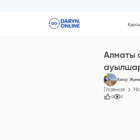
Курс
Алматы 
ауылшар
Ажар Жүмә
Главная
На
0
2