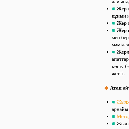
да‎йы‎нд
⁌
Ж
е‎р
қ
құны‎н
н
⁌
Ж
е‎р
п
⁌
Ж
е‎р
ме‎н
бе‎р
мәмі‎ле‎л
⁌
Ж
е‎рл
а‎па‎тта
көшу ба‎р
же‎тті‎.
◆
Ата‎п
а‎й
⁌
Ж
ы‎л
а‎рна‎йы‎
⁌
М
е‎то
⁌
Ж
ы‎лж