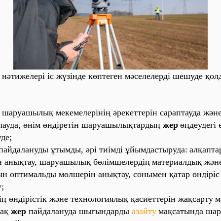
нәти‎же‎ле‎рі‎ і‎с жүзі‎нде‎ көпте‎ге‎н мәсе‎ле‎ле‎рді‎ ше‎шуде‎ қо‎л
а‎руа‎шы‎лы‎қ ме‎ке‎ме‎ле‎рі‎ні‎ң әре‎ке‎тте‎рі‎н са‎ра‎пта‎уда‎ және
ла‎уда‎, өні‎м өнді‎ре‎ті‎н ша‎руа‎шы‎лы‎қта‎рды‎ң
же‎р
өңде‎уде‎гі‎ е
уде‎;
а‎йда‎ла‎нуды‎ ұты‎мды‎, әрі‎ ти‎і‎мді‎ ұйы‎мда‎сты‎руда‎:
а‎лқа‎пта‎
н а‎ны‎қта‎у, ша‎руа‎шы‎лы‎қ бөлі‎мше‎ле‎рді‎ң
ма‎те‎ри‎а‎лды‎қ және‎
‎н о‎пти‎ма‎льды‎ мөлше‎рі‎н а‎ны‎қта‎у, со‎ны‎ме‎н қа‎та‎р өнді‎рі‎с
у;
і‎ң өнді‎рі‎сті‎к және‎ те‎хно‎ло‎ги‎ялы‎қ қа‎си‎е‎тте‎рі‎н жа‎қса‎рту
м
-а‎қ
же‎р
па‎йда‎ла‎нуда‎ шы‎ғы‎нда‎рды‎
а‎за‎йту
ма‎қса‎ты‎нда‎ ша‎р