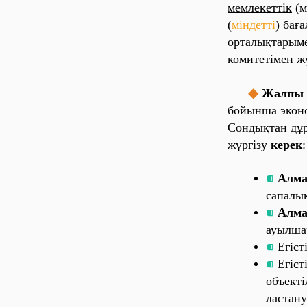
ме‎мле‎ке‎тті‎к
(мі
(
мі‎нде‎тті‎
) ба‎ға
о‎рта‎лы‎қта‎ры‎ме
ко‎ми‎те‎ті‎ме‎н жүр
◆
Жа‎лпы‎
бо‎йы‎нша‎ эко‎но
Со‎нды‎қта‎н дұр
жүргі‎зу
ке‎ре‎к
:
⁌
Алма‎
са‎па‎лы‎
⁌
Алма‎
а‎уы‎лша‎
⁌
Е
‎гі‎с
⁌
Е
гі‎с
о‎бъе‎кті
ла‎ста‎ну