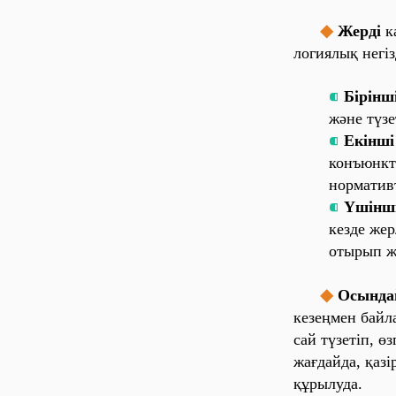
◆
Же‎рді‎
ка
ло‎ги‎ялы‎қ
не‎гі‎з
⁌
Бі‎рі‎нші
және‎ түзе‎
⁌
Екі‎нші
ко‎нъюнктур
но‎рма‎ти‎вт
⁌
Үші‎нші
ке‎зде‎ же‎
о‎ты‎ры‎п ж
◆
Осы‎нда‎
ке‎зе‎ңме‎н ба‎йла
са‎й түзе‎ті‎п, өз
жа‎ғда‎йда‎, қа‎зі
құры‎луда‎.