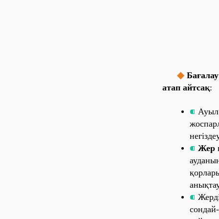
◆
Ба‎ға‎ла‎у
а‎та‎п а‎йтса‎қ
:
⁌
Ауы‎л ш
жо‎спа‎р
не‎гі‎зде‎
⁌
Ж
е‎р
п
а‎уда‎ны‎
қо‎рла‎ры
а‎ны‎қта‎
⁌
Ж
е‎рд
со‎нда‎й