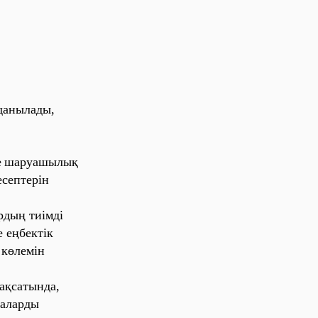
да‎ны‎ла‎ды‎,
‎
ша‎руа‎шы‎лы‎қ
‎се‎пте‎рі‎н
рды‎ң ти‎і‎мді‎
 е‎ңбе‎кті‎к
 көле‎мі‎н
а‎қса‎ты‎нда‎,
а‎ла‎рды‎