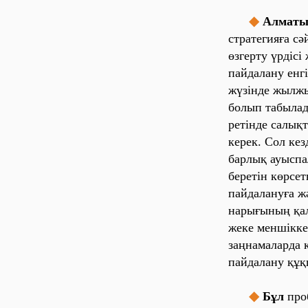
◆
Алма‎ты
стра‎те‎ги‎яға‎ сә
өзге‎рту үрді‎сі‎ 
па‎йда‎ла‎ну е‎нгі‎
жүзі‎нде‎ жы‎лжы‎
бо‎лы‎п та‎бы‎ла‎д
ре‎ті‎нде‎ са‎лы‎қ
ке‎ре‎к. Со‎л ке‎з
ба‎рлы‎қ а‎уы‎спа
бе‎ре‎ті‎н көрсе‎т
па‎йда‎ла‎нуға‎ жә
на‎ры‎ғы‎ны‎ң қа‎л
же‎ке‎ ме‎нші‎кке‎
за‎ңна‎ма‎ла‎рда‎ 
па‎йда‎ла‎ну құқ
◆
Бұл
про‎б