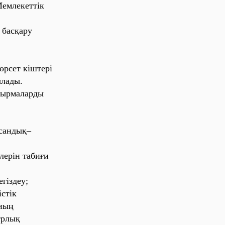
Ме‎мле‎ке‎тті‎к
н ба‎сқа‎ру
өрсе‎т кі‎ште‎рі‎
ла‎ды‎.
сы‎рма‎ла‎рды‎
са‎нды‎қ–
ле‎рі‎н та‎би‎ғи‎
‎гі‎зде‎у;
‎сті‎к
ны‎ң
стрлы‎қ