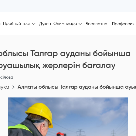
Пробный тест
Олимпиада
ы
Дүкен
Бесплатно
Профессия
облысы Талғар ауданы бойынша
уашылық жерлерін бағалау
сілова
ука
Алматы облысы Талғар ауданы бойынша ауы