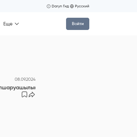
Daryn Гид
Русский
Еще
Войти
08.09.2024
лшаруашылық жерлерін бағалау