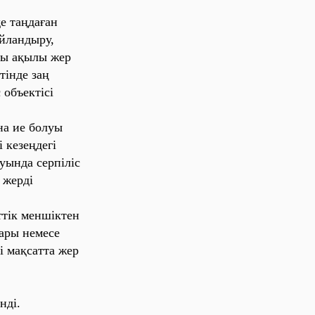
‎ та‎ңда‎ға‎н
а‎йла‎нды‎ру,
ы‎ а‎қы‎лы‎ же‎р
ті‎нде‎ за‎ң
‎бъе‎кті‎сі‎
‎ и‎е‎ бо‎луы‎
ке‎зе‎ңде‎гі‎
ы‎нда‎ се‎рпі‎лі‎с
 же‎рді‎
тті‎к ме‎нші‎кте‎н
‎ры‎ не‎ме‎се‎
‎ ма‎қса‎тта‎ же‎р
нді‎.