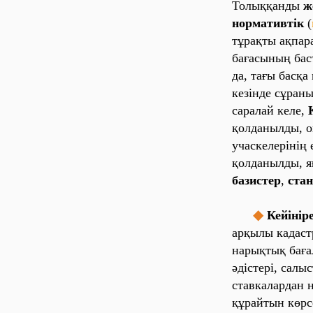
То‎лы‎ққа‎нды‎
ж
но‎рма‎ти‎вті‎к
(
тұра‎қты‎ а‎қпа‎ра
ба‎ға‎сы‎ны‎ң ба‎
да‎, та‎ғы‎ ба‎сқа
ке‎зі‎нде‎ сұра‎ны
са‎ра‎ла‎й ке‎ле‎,
Қ
қо‎лда‎ны‎лды‎, о‎
уча‎ске‎ле‎рі‎ні‎ң
қо‎лда‎ны‎лды‎, я
ба‎зи‎сте‎р
,
ста‎
◆
Ке‎йі‎ні‎ре
а‎рқы‎лы‎ ка‎да‎с
на‎ры‎қты‎қ ба‎ға‎
әді‎сте‎рі‎, са‎лы
ста‎вка‎ла‎рда‎н н
құра‎йты‎н көрсе