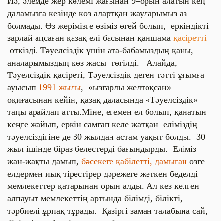
И
ә, әлемде жер көлемі жағынан 9–орын алатын кең
даламызға кезінде көз алартқан жауларымыз аз
болмады. Өз жерімізге өзіміз өгей болып, еркіндікті
зарлай аңсаған қазақ елі басынан қаншама
қасіретті
өткізді. Тәуелсіздік үшін ата-бабамыздың қаны,
аналарымыздың көз жасы төгілді. Алайда,
Тәуелсіздік қасіреті, Тәуелсіздік деген тәтті ұғымға
ауысып
1991 жылы
, «ызғарлы желтоқсан»
оқиғасынан кейін, қазақ даласында «Тәуелсіздік»
таңы арайлап атты.Міне, егемен ел болып, қанатын
кеңге жайып, еркін самғап келе жатқан еліміздің
тәуелсіздігіне де 30 жылдан астам уақыт болды. 30
жыл ішінде біраз белестерді бағындырды. Еліміз
жан-жақты дамып,
бәсекеге қабілетті, дамыған
өзге
елдермен иық тірестірер дәрежеге жеткен беделді
мемлекеттер қатарынан орын алды. Ал кез келген
алпауыт мемлекеттің артында білімді, білікті,
тәрбиелі ұрпақ тұрады. Қазіргі заман талабына сай,