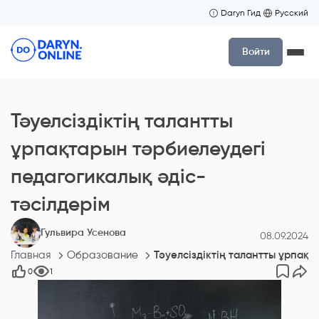
Daryn Гид
Русский
Войти
Тәуелсіздіктің талантты
ұрпақтарын тәрбиелеудегі
педагогикалық әдіс-
тәсілдерім
Гульвира Усенова
08.09.2024
Главная
Образование
Тәуелсіздіктің талантты ұрпақт
0
1