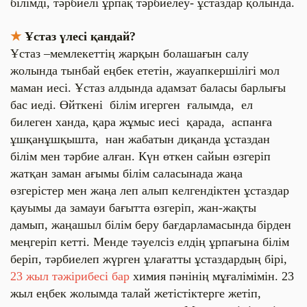
білімді, тәрбиелі ұрпақ тәрбиелеу- ұстаздар қолында.
★
Ұстаз үлесі қандай?
Ұстаз –мемлекеттің жарқын болашағын салу
жолында тынбай еңбек ететін, жауапкершілігі мол
маман иесі. Ұстаз алдында адамзат баласы барлығы
бас иеді. Өйткені білім игерген ғалымда, ел
билеген ханда, қара жұмыс иесі қарада, аспанға
ұшқанұшқышта, нан жабатын диқанда ұстаздан
білім мен тәрбие алған. Күн өткен сайын өзгеріп
жатқан заман ағымы білім саласынада жаңа
өзгерістер мен жаңа леп алып келгендіктен ұстаздар
қауымы да замауи бағытта өзгеріп, жан-жақты
дамып, жаңашыл білім беру бағдарламасында бірден
меңгеріп кетті. Менде тәуелсіз елдің ұрпағына білім
беріп, тәрбиелеп жүрген ұлағатты ұстаздардың бірі,
23 жыл тәжірибесі бар
химия пәнінің мұғалімімін. 23
жыл еңбек жолымда талай жетістіктерге жетіп,