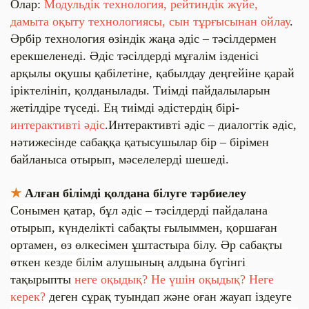
Олар:
Модульдік технология, рейтиндік жүйе,
дамыта оқыту технологиясы, сын тұрғысынан ойлау
.
Әрбір технология өзіндік жаңа әдіс – тәсілдермен
ерекшеленеді. Әдіс тәсілдерді мұғалім ізденісі
арқылы оқушы қабілетіне, қабылдау деңгейіне қарай
іріктелініп, қолданылады. Тиімді пайдалыларын
жетілдіре түседі. Ең тиімді әдістердің бірі-
интерактивті әдіс
.Интерактивті әдіс – диалогтік әдіс,
нәтижесінде сабаққа қатысушылар бір – бірімен
байланыса отырып, мәселелерді шешеді.
★
Алған білімді қолдана білуге тәрбиелеу
Сонымен қатар, бұл әдіс – тәсілдерді пайдалана
отырып, күнделікті сабақты ғылыммен, қоршаған
ортамен, өз өлкесімен ұштастыра білу. Әр сабақты
өткен кезде білім алушының алдына бүгінгі
тақырыпты
неге оқыдық? Не үшін оқыдық? Неге
керек?
деген сұрақ туындап және оған жауап іздеуге