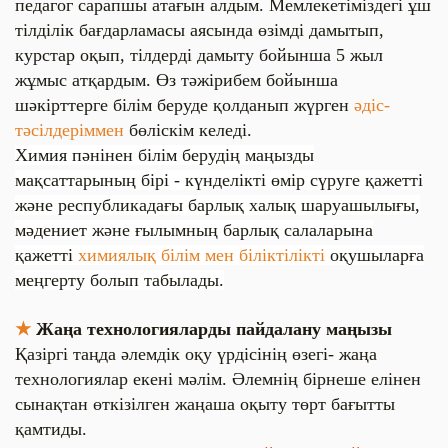
педагог сарапшы атағын алдым. Мемлекетіміздегі ұш
тілділік бағдарламасы аясында өзімді дамытып,
курстар оқып, тілдерді дамыту бойынша 5 жыл
жұмыс атқардым. Өз тәжірибем бойынша
шәкірттерге білім беруде қолданып жүрген
әдіс-
тәсілдеріммен
бөліскім келеді.
Химия пәнінен білім берудің маңызды
мақсаттарының бірі - күнделікті өмір сүруге қажетті
және республикадағы барлық халық шаруашылығы,
мәдениет және ғылымның барлық салаларына
қажетті
химиялық білім мен біліктілікті
оқушыларға
меңгерту болып табылады.
★
Жаңа технологияларды пайдалану маңызы
Қазіргі таңда әлемдік оқу үрдісінің өзегі- жаңа
технологиялар екені мәлім. Әлемнің бірнеше елінен
сынақтан өткізілген жаңаша оқыту төрт бағытты
қамтиды.