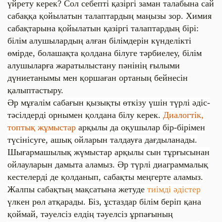
үйрету керек? Сол себепті қазіргі заман талабына сай
сабаққа қойылатын талаптардың маңызы зор.
Химия
сабақтарына қойылатын қазіргі талаптардың бірі:
білім алушылардың алған білімдерін күнделікті
өмірде, болашақта қолдана білуге тәрбиелеу, білім
алушыларға жаратылыстану пәнінің ғылыми
дүниетанымы мен қоршаған ортаның бейнесін
қалыптастыру.
Әр мұғалім сабағын қызықты өткізу үшін түрлі әдіс-
тәсілдерді орнымен қолдана білу керек.
Диалогтік,
топтық жұмыстар
арқылы да оқушылар бір-бірімен
түсінісуге, ашық ойларын талдауға дағдыланады.
Шығармашылық жүмыстар арқылы сын тұрғысынан
ойлауларын дамыта аламыз. Әр түрлі диаграммалық
кестелерді де қолданып, сабақты меңгерте аламыз.
Жалпы сабақтың мақсатына жетуде
тиімді әдістер
үлкен рөл атқарады. Біз, ұстаздар білім беріп қана
қоймай, тәуелсіз елдің тәуелсіз ұрпағының