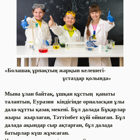
«Болашақ ұрпақтың жарқын келешегі-
ұстаздар қолында»
Мына ұлан байтақ, ұшқан құстың қанаты
талантын, Еуразия кіндігінде орналасқан ұлы
дала-құтты қазақ мекені. Бұл далада Бұқарлар
жыры жырлаған, Тәттімбет күйі ойнаған. Бұл
далада ақындар сыр ақтарған, бұл далада
батырлар күш жұмсаған.