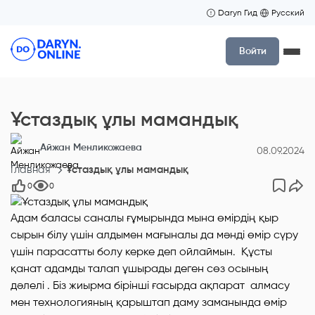
Daryn Гид
Русский
Войти
Ұстаздық ұлы мамандық
Айжан Менликожаева
08.09.2024
Главная
Ұстаздық ұлы мамандық
0
0
Адам баласы саналы ғұмырында мына өмірдің қыр
сырын білу үшін алдымен мағыналы да мәнді өмір сүру
үшін парасатты болу керке деп ойлаймын. Құсты
қанат адамды талап ұшырады деген сөз осының
дәлелі . Біз жиырма бірінші ғасырда ақпарат алмасу
мен технологияның қарыштап даму заманында өмір