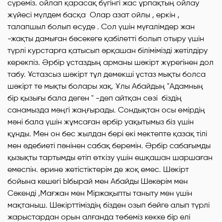
сүреміз. ойлап қарасақ бүгінгі жас ұрпақтың ойлау
жүйесі мүлдем басқа Олар азат ойлы , еркін ,
талапшыл болып өсуде . Сол үшін мүғалімдер жан
-жақты дамыған бәсекеге қабілетті болып отыру үшін
түрлі курстарға қатысып әрқашан білімімізді жетілдіру
керекпіз. Әрбір ұстаздың арманы шәкірт жүрегінен дол
табу. Ұстазсыз шәкірт тұл демекші ұстаз мықты болса
шәкірт те мықты болары хақ. Ұлы Абайдың "Адамның
бір қызығы бала деген " -деп айтқан сөзі біздің
санамызда мәңгі жаңғырады. Сондықтан осы өмірдің
мәні бала үшін жұмсаған әрбір уақытымыз біз үшін
құнды. Мен он бес жылдан бері екі мектепте қазақ тілі
мен әдебиеті пәнінен сабақ беремін. Әрбір сабағымды
қызықты тартымды етіп өткізу үшін ешқашан шаршаған
емеспін. әрине жетістіктерім де жоқ емес. Шәкірт
бойына кешегі Ыбырай мен Абайды Шәкәрім мен
Сәкенді ,Мағжан мен Міржақыпты таныту мен үшін
мақтаныш. Шәкірттіміздің бізден озып бәйге алып түрлі
жарыстардан орын алғанда төбеміз көкке бір елі