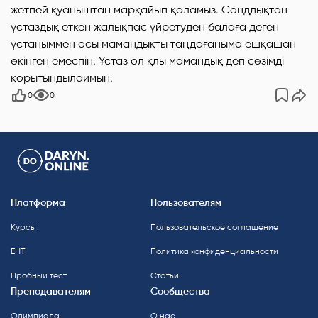
жетпей қуаныштан марқайып қаламыз. Сонддықтан
ұстаздық еткен жалықпас үйретуден балаға деген
ұстаныммен осы мамандықты таңдағаныма ешқашан
өкінген емеспін. Ұстаз ол қлы мамандық деп сөзімді
қорытындылаймын.
0
0
Платформа
Пользователям
Курсы
Пользовательское соглашение
ЕНТ
Политика конфиденциальности
Пробный тест
Статьи
Преподавателям
Сообщества
Олимпиада
О нас