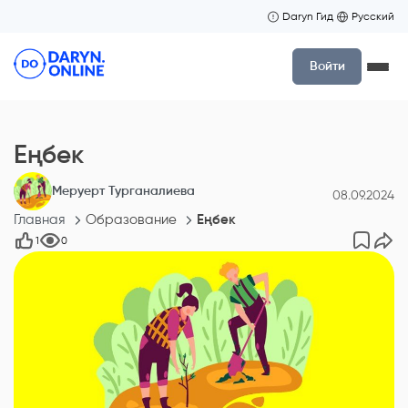
Daryn Гид
Русский
Войти
Еңбек
Меруерт Турганалиева
08.09.2024
Главная
Образование
Еңбек
1
0