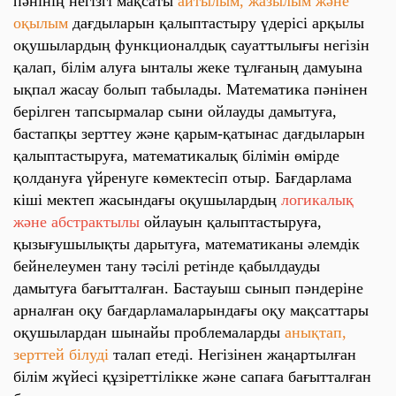
пәнінің негізгі мақсаты
айтылым, жазылым және
оқылым
дағдыларын қалыптастыру үдерісі арқылы
оқушылардың функционалдық сауаттылығы негізін
қалап, білім алуға ынталы жеке тұлғаның дамуына
ықпал жасау болып табылады. Математика пәнінен
берілген тапсырмалар сыни ойлауды дамытуға,
бастапқы зерттеу және қарым-қатынас дағдыларын
қалыптастыруға, математикалық білімін өмірде
қолдануға үйренуге көмектесіп отыр. Бағдарлама
кіші мектеп жасындағы оқушылардың
логикалық
және абстрактылы
ойлауын қалыптастыруға,
қызығушылықты дарытуға, математиканы әлемдік
бейнелеумен тану тәсілі ретінде қабылдауды
дамытуға бағытталған. Бастауыш сынып пәндеріне
арналған оқу бағдарламаларындағы оқу мақсаттары
оқушылардан шынайы проблемаларды
анықтап,
зерттей білуді
талап етеді. Негізінен жаңартылған
білім жүйесі құзіреттілікке және сапаға бағытталған