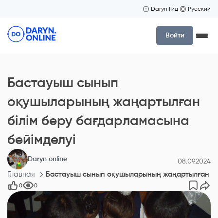
Daryn Гид
Русский
Войти
Бастауыш сынып
оқушыларының жаңартылған
білім беру бағдарламасына
бейімделуі
Daryn online
08.09.2024
Главная
Бастауыш сынып оқушыларының жаңартылған біл
0
0