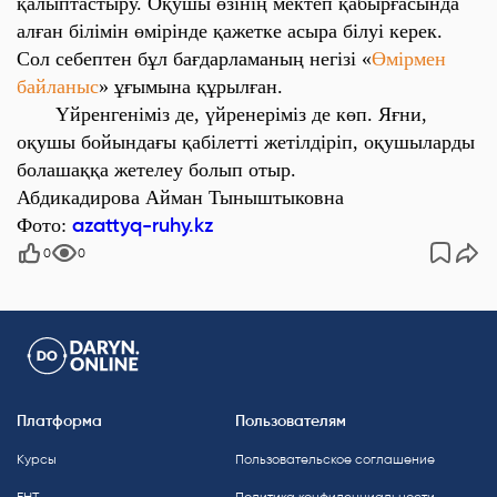
қалыптастыру. Оқушы өзінің мектеп қабырғасында
алған білімін өмірінде қажетке асыра білуі керек.
Сол себептен бұл бағдарламаның негізі «
Өмірмен
байланыс
» ұғымына құрылған.
Үйренгеніміз де, үйренеріміз де көп. Яғни,
оқушы бойындағы қабілетті жетілдіріп, оқушыларды
болашаққа жетелеу болып отыр.
Абдикадирова Айман Тыныштыковна
azattyq-ruhy.kz
Фото:
0
0
Платформа
Пользователям
Курсы
Пользовательское соглашение