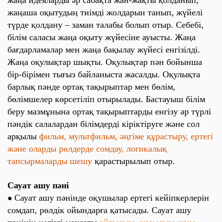
жаңа идеяларды әр сабақта жан-жақты қолданып,
жаңаша оқытудың тиімді жолдарын танып, жүйелі
түрде қолдану – заман талабы болып отыр. Себебі,
білім саласы жаңа оқыту жүйесіне ауысты. Жаңа
бағдарламалар мен жаңа бақылау жүйесі енгізілді.
Жаңа оқулықтар шықты. Оқулықтар пән бойынша
бір-бірімен тығыз байланыста жасалды. Оқулықта
барлық пәнде ортақ тақырыптар мен бөлім,
бөлімшелер көрсетіліп отырылады. Бастауыш білім
беру мазмұнына ортақ тақырыптарды енгізу әр түрлі
пәндік салалардан білімдерді кіріктіруге және сол
арқылы
фильм, мультфильм, әңгіме құрастыру, ертегі
және оларды рөлдерде сомдау, логикалық
тапсырмаларды шешу
қарастырылып отыр.
Сауат ашу пәні
Сауат ашу пәнінде оқушылар ертегі кейіпкерлерін
●
сомдап, рөлдік ойындарға қатысады. Сауат ашу