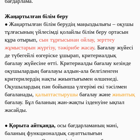
бағдарлама.
Жаңартылған білім беру
Жаңартылған білім берудің маңыздылығы – оқушы
●
тұлғасының үйлесімді қолайлы білім беру ортасын
құра отырып,
сын тұрғысынан ойлау, зерттеу
жұмыстарын жүргізу, тәжірибе жасау
. Бағалау жүйесі
де түбегейлі өзгеріске ұшырап, критериалдық
бағалау жүйесіне өтті. Критериалды бағалау кезінде
оқушылардың бағалауы алдын-ала белгіленген
критерилердің нақты жиынтығымен өлшенеді.
Оқушылардың пән бойынша үлгерімі екі тәсілмен
бағаланады,
қалыптастырушы
бағалау және
жиынтық
бағалау. Бұл баланың жан-жақты ізденуіне ықпал
жасайды.
Қорыта айтқанда,
осы бағдарламаның мәні,
●
баланың функционалдық сауаттылығын