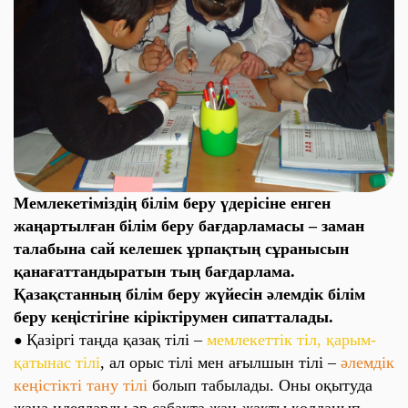
Мемлекетіміздің білім беру үдерісіне енген
жаңартылған білім беру бағдарламасы – заман
талабына сай келешек ұрпақтың сұранысын
қанағаттандыратын тың бағдарлама.
Қазақстанның білім беру жүйесін әлемдік білім
беру кеңістігіне кіріктірумен сипатталады.
Қазіргі таңда қазақ тілі –
мемлекеттік тіл, қарым-
●
қатынас тілі
, ал орыс тілі мен ағылшын тілі –
әлемдік
кеңістікті тану тілі
болып табылады. Оны оқытуда