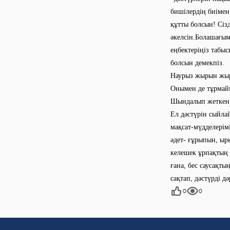
бишілердің биіме
құтты болсын! Сіз
әкелсін.Болашағым
еңбектеріңіз табыс
болсын демекпіз.
Наурыз жырын жы
Онымен де тұрмай
Шындалып жеткен 
Ел дәстүрін сыйла
мақсат-мүдделерімі
әдет- ғұрыпын, ыр
келешек ұрпақтың 
ғана, бес саусақты
сақтап, дәстүрді 
0
0