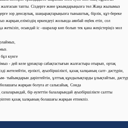
н жалғасын тапты. Сіздерге және ұжымдарыңызға төл Жаңа жылымыз
дерге зор денсаулық, шаңырақтарыңызға тыныштық, бірлік, құт-береке
ыз жарқын,еліміздің өркендеуі жолында аянбай еңбек етіп, сол
қа жеткізіп, осындай іс –шаралар көп болып тек қана жеңістеріңіз мол
рлаймыз,
мыз.
бұл күнге
ймыз - дей келе ұрпақтар сабақтастығын жалғастыра отырып, ортақ
зді жетелейтін, ерлікті, ауызбіршілікті, қазақ халқының салт- дәстүрін,
ым- тыйымдарын дәріптейтін, ұлттық құндылықтарды ұлықтайтын, дәстүрі
болашағы жарқын болуға ат салысайық. Сонда
ң салаларындай, бір әулеттін балаларындай ауызбіршілікте салтты
дәріптеп қазақ халқының болашағы жарқын етпекпіз.