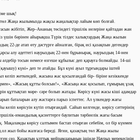
іме шық!
ы төл Жаңа жылымызда жақсы жаңалықтар лайым көп болғай.
асын жібітіп, Жер–Ананың төсіндегі тіршілік иелеріне қайтадан жан
 біз үшін бәрінен айырықша.Түрік тілдес халықтардың Жаңа жылын
дың 22-де атап өту дәстүрге айналған, бірақ исі қазақпын дегендер
қарсы алу әдеттегі наурыздың 22-нен бұрынырақ, наурыздың 14-нен
ы әлдебір тосын немесе өзгеше құбылыс деп қарауға болмайды. 14-ші
(қауышу) күні» деп те атайды. Бұл күні ауыл тұрғындары іштей
л келіп жеткендей, жасына жас қосылғандай бір- біріне кезіккенде
ңмен», «Жасың құтты болсын!», «Жасыңа жас қосылып, ғұмырың ұзақ
ірін құттықтап мәре- сәре болып жатады. Көрісу күні жасы кіші адамдар
барып баталарын алу жастарға парыз іспеттес. Ал үлкендер жағы
йы келіп көрісуін күтіп отырғандай. Сайып келгенде, көрісу сәттерінің
ершілік-имандылық қасиеттерге баулитын тәрбиелік жағы басым
қ. Мақаламды көрісу салтымен бастап отырған себебім, ол бір күнмен
,ол жыл бойы жалғаса береді. Яғни, қазақтың төл Жаңа жылы
еген сөз. Қазақтың ұлттық мейрамдарының ішінде Наурыз мерекесінің