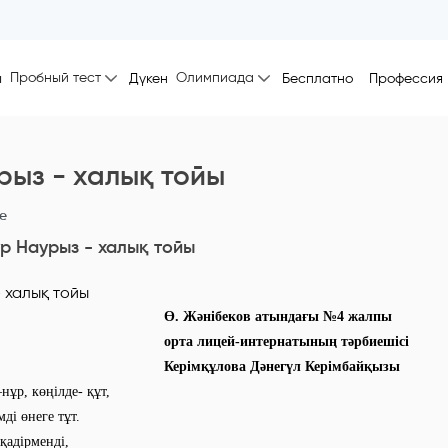
Пробный тест
Олимпиада
ы
Дүкен
Бесплатно
Профессия
рыз - халық тойы
ne
р Наурыз - халық тойы
Ө. Жәнібеков атындағы №4 жалпы
орта лицей-интернатының тәрбиешісі
Керімқұлова Дәнегүл Керімбайқызы
нұр, көңілде- құт,
ді өнеге тұт.
қадірменді,