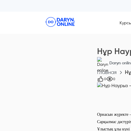
Курс
Нұр Нау
Daryn onli
Главная
Нұ
0
0
Орнасын жүректе –
Сарқылмас дәстүрім
Ұлыстың ұлы күні 