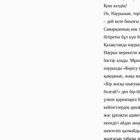
Қош келдің!
Әз, Наурызым, төр
– дей келе биылғ
Самарқанның көк т
бітіретін бұл күн
Қазақстанда наурыз
Наурыз мерекесін 
бастау алады. Мұн
наурызды «Көрісу 
қамданып, жаңа жы
«Бір жасқа шығуы
болғай!» деп бір-б
үлкен қарияларға 
кейінгілердің арна
жас ұрпақты адамг
екендігі айдан аны
шектеліп қалмайды
жалғасын табады д