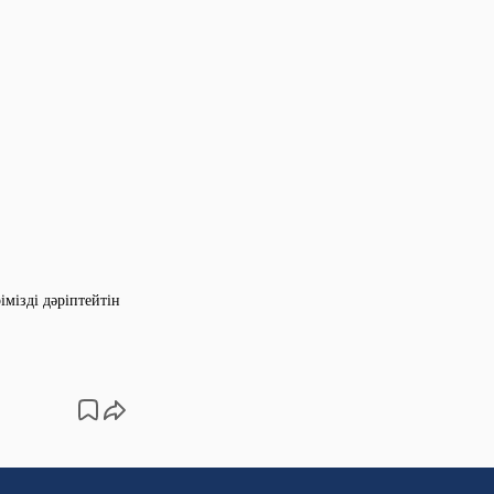
мізді дәріптейтін