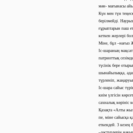
мән- мағынасы айы
Күн мен түн теңес
берілмейді. Наурыз
ғұрыптарын паш ету
кеткен жерлері бол
Міне, бұл –нағыз 
Іс-шараның мақсат
патриоттық сезімд
түсінік бере отыр
шынайылыққа, адам
түрленіп, жаңаруы
Іс-шара сайыс түрі
киім үлгісін көрсет
сахналық көрініс к
Қазақта «Алты жыл
пе, міне сайысқа 
еткендей. 3 кезең 
–дәстүрлерін нақы