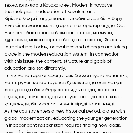
Кіріспе: Қазіргі таңда заман талабына сай білім беру
жүйесінде жаңашылдықтар мен өзгерістер еңуде. Осы
мәселеге байланысты білім саласының мазмұны,
құрылымы, мақсаттарына басқаша талап қойылады.
Introduction: Today, innovations and changes are taking
place in the modern education system. In connection
with this issue, the content, structure and goals of
education are set differently.
Еліміз жаңа тарихи кезеңге аяқ басқан тұста жаһандық
жаңғырумен қатар тәуелсіз Қазахстанда өсіп жатқан
жас ұрпаққа білім беру жаңа идеяларды, жаңаша
оқытудың тиімді жолдарын тауып, оларды жан-жақты
қолдануды, білім сапасын жетілдіруді талап етеді.
As the country enters a new historical period, along with
global modernization, educating the younger generation
in independent Kazakhstan requires finding new ideas,
new effective ways of teaching, their comprehensive