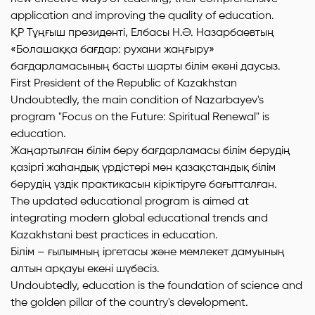
application and improving the quality of education.
ҚР Тұңғыш президенті, Елбасы Н.Ә. Назарбаевтың
«Болашаққа бағдар: рухани жаңғыру»
бағдарламасының басты шарты білім екені даусыз.
First President of the Republic of Kazakhstan
Undoubtedly, the main condition of Nazarbayev's
program "Focus on the Future: Spiritual Renewal" is
education.
Жаңартылған білім беру бағдарламасы білім берудің
қазіргі жаһандық үрдістері мен қазақстандық білім
берудің үздік практикасын кіріктіруге бағытталған.
The updated educational program is aimed at
integrating modern global educational trends and
Kazakhstani best practices in education.
Білім – ғылымның іргетасы және мемлекет дамуының
алтын арқауы екені шүбәсіз.
Undoubtedly, education is the foundation of science and
the golden pillar of the country's development.