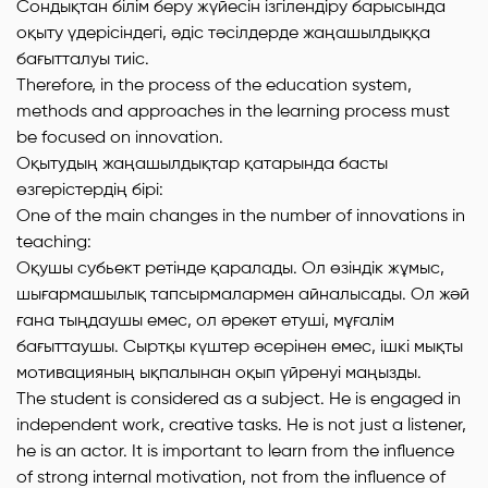
Сондықтан білім беру жүйесін ізгілендіру барысында
оқыту үдерісіндегі, әдіс тәсілдерде жаңашылдыққа
бағытталуы тиіс.
Therefore, in the process of the education system,
methods and approaches in the learning process must
be focused on innovation.
Оқытудың жаңашылдықтар қатарында басты
өзгерістердің бірі:
One of the main changes in the number of innovations in
teaching:
Оқушы субьект ретінде қаралады. Ол өзіндік жұмыс,
шығармашылық тапсырмалармен айналысады. Ол жәй
ғана тыңдаушы емес, ол әрекет етуші, мұғалім
бағыттаушы. Сыртқы күштер әсерінен емес, ішкі мықты
мотивацияның ықпалынан оқып үйренуі маңызды.
The student is considered as a subject. He is engaged in
independent work, creative tasks. He is not just a listener,
he is an actor. It is important to learn from the influence
of strong internal motivation, not from the influence of