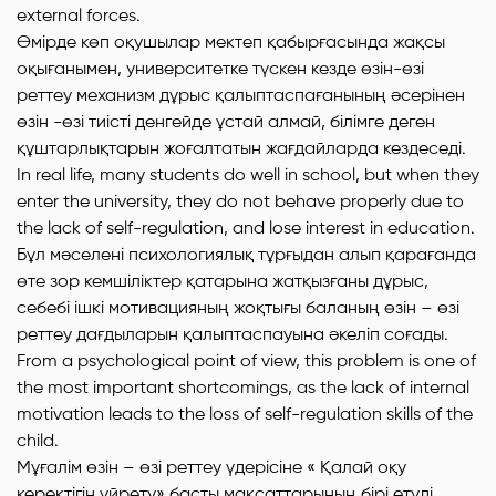
external forces.
Өмірде көп оқушылар мектеп қабырғасында жақсы
оқығанымен, университетке түскен кезде өзін-өзі
реттеу механизм дұрыс қалыптаспағанының әсерінен
өзін -өзі тиісті денгейде ұстай алмай, білімге деген
құштарлықтарын жоғалтатын жағдайларда кездеседі.
In real life, many students do well in school, but when they
enter the university, they do not behave properly due to
the lack of self-regulation, and lose interest in education.
Бұл мәселені психологиялық тұрғыдан алып қарағанда
өте зор кемшіліктер қатарына жатқызғаны дұрыс,
себебі ішкі мотивацияның жоқтығы баланың өзін – өзі
реттеу дағдыларын қалыптаспауына әкеліп соғады.
From a psychological point of view, this problem is one of
the most important shortcomings, as the lack of internal
motivation leads to the loss of self-regulation skills of the
child.
Мұғалім өзін – өзі реттеу үдерісіне « Қалай оқу
керектігін үйрету» басты мақсаттарының бірі етуді