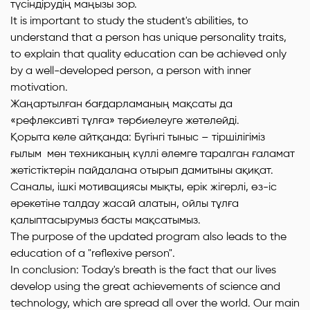
түсіндірудің маңызы зор.
It is important to study the student's abilities, to
understand that a person has unique personality traits,
to explain that quality education can be achieved only
by a well-developed person, a person with inner
motivation.
Жаңартылған бағдарламаның мақсаты да
«рефлексивті тұлға» тәрбиелеуге жетелейді.
Қорыта келе айтқанда: Бүгінгі тыныс – тіршілігіміз
ғылым мен техниканың күллі әлемге таралган ғаламат
жетістіктерін пайдалана отырып дамитыны ақиқат.
Саналы, ішкі мотивациясы мықты, ерік жігерлі, өз-іс
әрекетіне талдау жасай алатын, ойлы тұлға
қалыптасырумыз басты мақсатымыз.
The purpose of the updated program also leads to the
education of a "reflexive person".
In conclusion: Today's breath is the fact that our lives
develop using the great achievements of science and
technology, which are spread all over the world. Our main