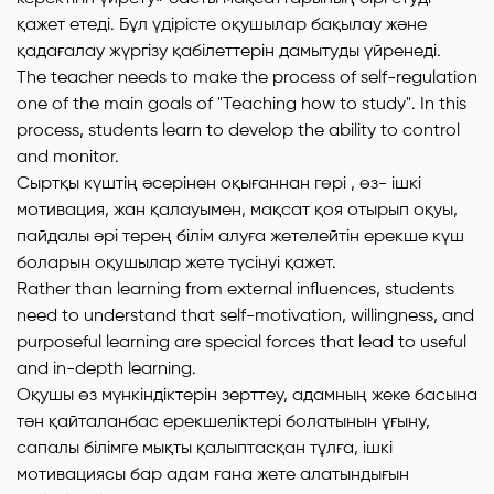
қажет етеді. Бұл үдірісте оқушылар бақылау және
қадағалау жүргізу қабілеттерін дамытуды үйренеді.
The teacher needs to make the process of self-regulation
one of the main goals of "Teaching how to study". In this
process, students learn to develop the ability to control
and monitor.
Сыртқы күштің әсерінен оқығаннан гөрі , өз- ішкі
мотивация, жан қалауымен, мақсат қоя отырып оқуы,
пайдалы әрі терең білім алуға жетелейтін ерекше күш
боларын оқушылар жете түсінуі қажет.
Rather than learning from external influences, students
need to understand that self-motivation, willingness, and
purposeful learning are special forces that lead to useful
and in-depth learning.
Оқушы өз мүнкіндіктерін зерттеу, адамның жеке басына
тән қайталанбас ерекшеліктері болатынын ұғыну,
сапалы білімге мықты қалыптасқан тұлға, ішкі
мотивациясы бар адам ғана жете алатындығын