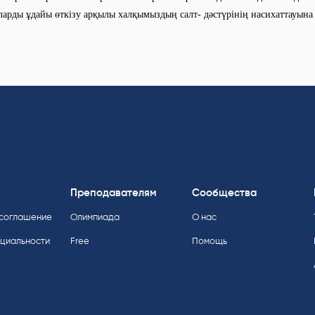
ларды ұдайы өткізу арқылы халқымыздың салт- дәстүрінің насихаттауына ө
Преподавателям
Сообщества
 соглашение
Олимпиада
О нас
нциальности
Free
Помощь