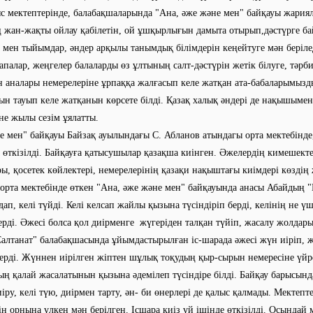
с мектептерінде, балабақшаларында "Ана, әже және мен" байқауы жария
ң жан-жақты ойлау қабілетін, ой ұшқырлығын дамыта отырып,дәстүрге б
 мен тыйымдар, әндер арқылы танымдық білімдерін кеңейтуге мән берілед
палар, жеңгелер балаларды өз ұлтының салт-дәстүрін жетік білуге, тәрби
н аналары немерелеріне ұрпаққа жалғасып келе жатқан ата-бабаларымызды
н тауып келе жатқанын көрсете білді. Қазақ халық әндері де нақышыме
 жүрегіне жылы сезім ұялатты.
ен" байқауы Байзақ ауылындағы С. Абланов атындагы орта мектебінде,
 өткізілді. Байқауға қатысушылар қазақша киінген. Әжелердің кимешекте
ы, қосетек көйлектері, немерелерінің қазақи нақыштағы киімдері көздің
орта мектебінде өткен "Ана, әже және мен" байқауында анасы Абайдың "
ап, келі түйді. Келі келсап жайлы қызына түсіндіріп берді, келінің не ү
ерді. Әжесі болса қол диірменге жүгеріден талқан түйіп, жасалу жолдар
Салтанат" балабақшасында ұйымдастырылған іс-шарада әжесі жүн иіріп, 
ерді. Жүннен иірілген жіптен шұлық тоқудың қыр-сырын немересіне үйре
ың қалай жасалатынын қызына әдемілеп түсіндіре білді. Байқау барысынд
іру, келі түю, диірмен тарту, ән- би өнерлері де қалыс қалмады. Мектепт
ін орнына үлкен мән берілген. Ісшара киіз үй ішінде өткізілді. Осындай м