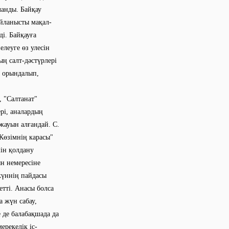
ланды. Байқау
айланысты мақал-
і. Байқауға
елеуге өз улесін
ң салт-дәстүрлері
н орындалып,
 "Салтанат"
рі, аналардың
 жауын алғандай. С.
Көзімнің карасы"
шін қолдану
ын немересіне
жүннің пайдасы
тті. Анасы болса
а жүн сабау,
е де балабақшада да
ерекелік іс-