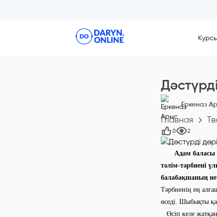
Курс
Дәстүрді
Еркеназ А
Главная
Тв
0
2
Адам баласы ш
тәлім-тәрбиені үл
балабақшаның не м
Тәрбиенің ең алға
өседі. Шыбықты қа
Өсіп келе жатқан 