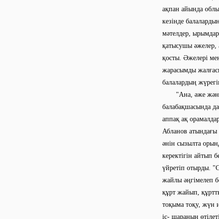
ақпан айында облы
кезінде балаларды
мәтелдер, ырымдар
қатысушы әжелер, а
қосты. Әжелері ме
жарасымды жалғасы
балалардың
"Ана, әже және м
балабақшасында да
аппақ ақ орамалдар
Абланов атындағы 
әнін сызылта орынд
керектігін айтып б
үйретіп отырды. "
жайлы әңгімелеп б
құрт жайып, құртт
тоқыма тоқу, жүн и
іс- шараның өтілет