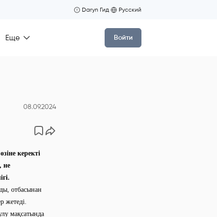
Daryn Гид
Русский
Еще
Войти
08.09.2024
зіне керекті
, не
гі.
ады, отбасынан
п ер жетеді.
улу мақсатында