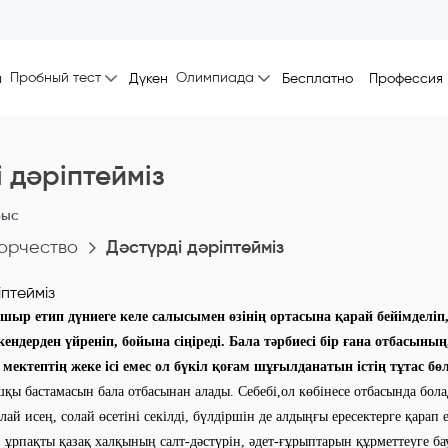
Пробный тест
Олимпиада
ы
Дүкен
Бесплатно
Профессия
 дәріптейміз
рыс
орчество
Дәстүрді дәріптейміз
ыр етип дүниеге келе салысымен өзінің ортасына қарай бейімделіп,ө
кендерден үйреніп, бойына сіңіреді. Бала тәрбиесі бір ғана отбасының
ектептің жеке ісі емес ол бүкіл қоғам шұғылданатын істің тұтас бөлі
шқы бастамасын бала отбасынан алады. Себебі,ол көбінесе отбасында бол
лай исең, солай өсетіні секілді, бүлдіршін де алдыңғы ересектерге қара
ұрпақты қазақ халқының салт-дәстүрін, әдет-ғұрыптарын құрметтеуге ба