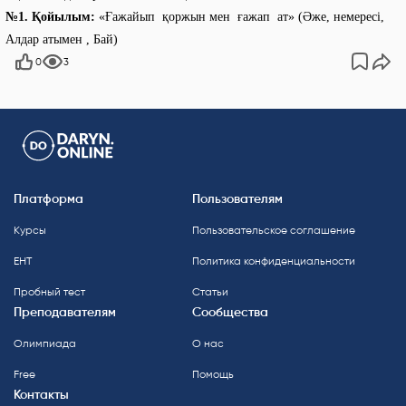
№1. Қойылым:
«Ғажайып қоржын мен ғажап ат» (Әже, немересі,
Алдар атымен , Бай)
0
3
Платформа
Пользователям
Курсы
Пользовательское соглашение
ЕНТ
Политика конфиденциальности
Пробный тест
Статьи
Преподавателям
Сообщества
Олимпиада
О нас
Free
Помощь
Контакты