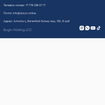
Телефон номер: +7 778 258 07 17
Почта:
info@daryn.online
Адрес: Алматы қ, Бөгенбай батыр көш, 150, 8 қаб
Bugin Holding LCC