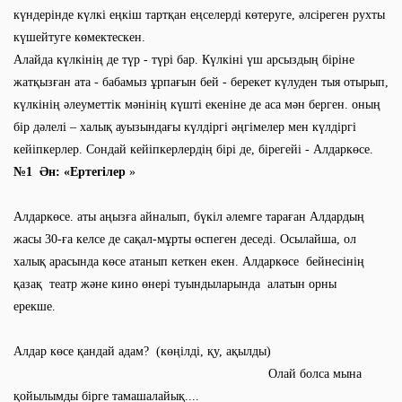
күндерінде күлкі еңкіш тартқан еңселерді көтеруге, әлсіреген рухты
күшейтуге көмектескен.
Алайда күлкінің де түр - түрі бар. Күлкіні үш арсыздың біріне
жатқызған ата - бабамыз ұрпағын бей - берекет күлуден тыя отырып,
күлкінің әлеуметтік мәнінің күшті екеніне де аса мән берген. оның
бір дәлелі – халық ауызындағы күлдіргі әңгімелер мен күлдіргі
кейіпкерлер. Сондай кейіпкерлердің бірі де, бірегейі - Алдаркөсе.
№1
Ән:
«Ертегілер
»
Алдаркөсе. аты аңызға айналып, бүкіл әлемге тараған Алдардың
жасы 30-ға келсе де сақал-мұрты өспеген деседі. Осылайша, ол
халық арасында көсе атанып кеткен екен. Алдаркөсе бейнесінің
қазақ театр және кино өнері туындыларында алатын орны
ерекше.
Алдар көсе қандай адам? (көңілді, қу, ақылды)
Олай болса мына
қойылымды бірге тамашалайық....