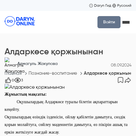
Daryn Гид
Русский
Войти
Алдаркөсе қоржынынан
Алмагуль Жакупова
08.09.2024
Главная
Познание-воспитание
Алдаркөсе қоржынына
0
3
Жұмыстың мақсаты:
Оқушылардың Алдаркөсе туралы білетін ақпараттарын
кеңейту.
Оқушылардың өзіндік ізденісін, ойлау қабілетін дамытуға, сөздік
қорын молайтуға, сөйлеу мәдениетін дамытуға, өз пікірін ашық та
еркін жеткізуге жағдай жасау.