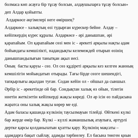
болмаса көп асауға бір тұсау болсын, алдаушыларға тұсау болсын»
деп Алдар қойыпты.
Алдаркөсе әңгімелері неге өміршең?
Алдаркөсе - халықтың өзі тудырған күрескер бейне. Алдау –
кейіпкердің күрес құралы. Алдаркөсе - әрі данышпан, әрі
қарапайым. Ол қарапайым сөзі мен іс - әрекеті арқылы нақты адам
бойындағы кемшілікті, надандықты келемеждей отырып өзінің
данышпандылығын танытқан ақыл иесі.
Оның басты қаруы - сөз. Ол сөз құдіреті арқылы кез келген жанның
кемшілігін мойындатып отырады. Тағы бірде сөзге шешендігі,
тапқырлығы ақылдан туған. Содан кейін ол - ойшыл да сыншыл.
Әрбір іс - әрекетінде ой бар. Сондықтан халық өз ойын, тілегін
ниетін жеткізетін кейіпкерді жақсы көреді. Ол әр ісін өз пайдасына
жаратса оны халық жақсы көрер ме еді.
Адам баласы қашанда күлкінің таусылмауын тілейді. Өйткені күлкі
бар жерде өмір бар. Күлкі – күллі жаманшылық атаулыға, әртүрлі
дертке қарсы қолданылатын қуатты қару. Күлкінің мақсаты –
адамдарға бақыт сыйлау, адамды тәрбиелеу. Ел басына төнген қиын