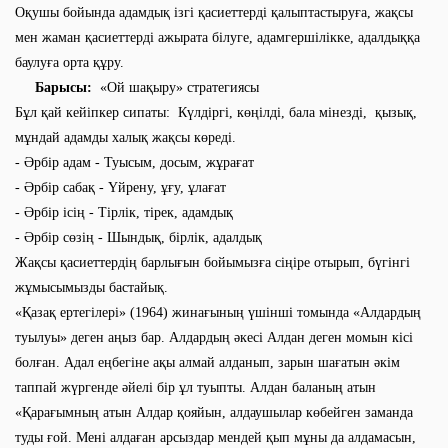
Оқушы бойында адамдық ізгі қасиеттерді қалыптастыруға, жақсы
мен жаман қасиеттерді ажырата білуге, адамгершілікке, адалдыққа
баулуға орта құру.
Барысы:
«Ой шақыру» стратегиясы
Бұл қай кейіпкер сипаты: Күлдіргі, көңілді, бала мінезді, қызық,
мұндай адамды халық жақсы көреді.
- Әрбір адам - Туысым, досым, жұрағат
- Әрбір сабақ - Үйрену, ұғу, ұлағат
- Әрбір ісің - Тірлік, тірек, адамдық
- Әрбір сөзің - Шындық, бірлік, адалдық
Жақсы қасиеттердің барлығын бойымызға сіңіре отырып, бүгінгі
жұмысымызды бастайық.
«Қазақ ертегілері» (1964) жинағының үшінші томында «Алдардың
туылуы» деген аңыз бар. Алдардың әкесі Алдан деген момын кісі
болған. Адал еңбегіне ақы алмай алданып, зарын шағатын әкім
таппай жүргенде әйелі бір ұл туыпты. Алдан баланың атын
«Қарағымның атын Алдар қояйын, алдаушылар көбейген заманда
туды ғой. Мені алдаған арсыздар мендей қып мұны да алдамасын,