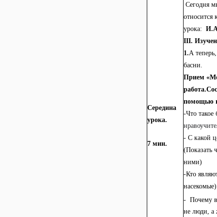
Сегодня м
относится 
урока:
И.А
ІІІ. Изуче
1
.
А теперь,
басни.
Прием «Мо
работа.Со
помощью в
Середина
-Что такое
урока.
нравоучите
- С какой 
7 мин.
(Показать 
ними)
-Кто являю
насекомые)
-
Почему в
не люди, 