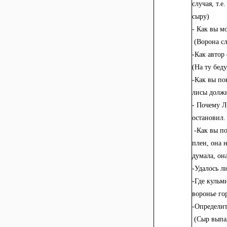
случая, т.е
сыру)
- Как вы м
(Ворона сл
-Как автор
(На ту бед
-Как вы по
лисы должн
- Почему Л
остановил.
-Как вы по
плен, она 
думала, она
-Удалось л
-Где кульм
воронье го
-Определите
(Сыр выпал