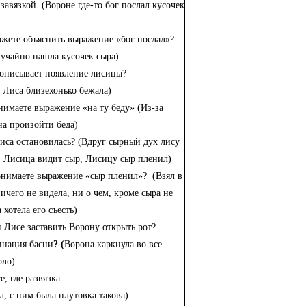
. завязкой. (Вороне где-то бог послал кусочек
ожете объяснить выражение «бог послал»?
учайно нашла кусочек сыра)
 описывает появление лисицы?
у Лиса близехонько бежала)
нимаете выражение «на ту беду» (Из-за
а произойти беда)
иса остановилась? (Вдруг сырный дух лису
 Лисица видит сыр, Лисицу сыр пленил)
нимаете выражение «сыр пленил»? (Взял в
ничего не видела, ни о чем, кроме сыра не
 хотела его съесть)
и Лисе заставить Ворону открыть рот?
инация басни
? (
Ворона каркнула во все
рло)
, где развязка.
, с ним была плутовка такова)