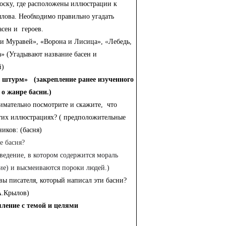
оску, где расположены иллюстрации к
ылова.
Необходимо правильно угадать
асен и героев.
 и Муравей», «Ворона и Лисица»,
«
Лебедь,
» (Угадывают название басен и
й)
 штурм» (закрепление ранее изученного
о жанре басни.)
нимательно посмотрите и скажите, что
тих иллюстрациях? ( предположительные
ников: (басня)
е басня?
ведение, в котором содержится мораль
ие) и высмеиваются пороки людей.)
 вы писателя, который написал эти басни?
А.Крылов)
ление с темой и целями