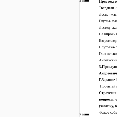
3 мин
Предтекст
Твердили -
Лесть –жа
Гнусна- па
Льстец- ж
Не впрок- 
Взгромоздя
Плутовка-
Глаз не св
Ангельский
3.Прослуш
Андреевич
Г.Задание 
Прочитайт
Стратегия
вопросы, 
(завязку,
-Какое соб
7 мин