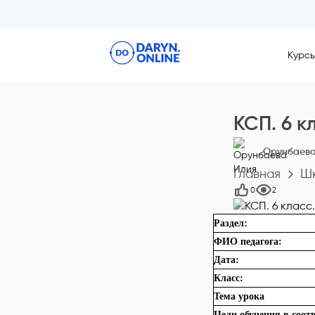
Курс
КСП. 6 к
Орунбаева
Главная
Шк
0
2
Раздел:
ФИО педагога:
Дата:
Класс:
Тема урока
Цели обучения в соот