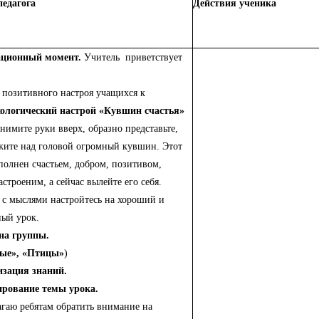
педагога
Действия ученика
ационный момент.
Учитель приветствует
 позитивного настроя учащихся к
ологический настрой «Кувшин счастья»
днимите руки вверх, образно представьте,
жите над головой огромный кувшин. Этот
олнен счастьем, добром, позитивом,
строеним, а сейчас вылейте его себя.
 с мыслями настройтесь на хороший и
ый урок.
на группы.
ые», «Птицы»
)
зация знаний.
ирование темы урока.
гаю ребятам обратить внимание на