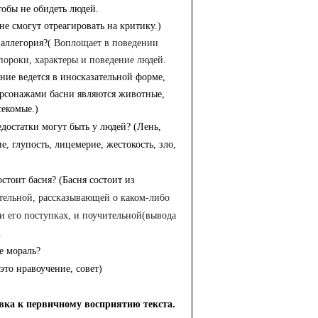
чтобы не обидеть людей.
е смогут отреагировать на критику.)
е
аллегория
?(
Воплощает в поведении
ороки, характеры и поведение людей.
ние ведется в иносказательной форме,
ерсонажами басни являются животные,
екомые.)
едостатки могут быть у людей? (Лень,
е, глупость, лицемерие, жестокость, зло,
остоит басня? (Басня состоит из
тельной, рассказывающей о каком-либо
и его поступках, и поучительной(вывода
.
ое мораль?
это нравоучение, совет)
вка к первичному восприятию текста.