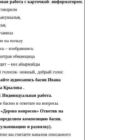
овая работа с карточкой- информатором.
говорили
ғынушылық
сық
ағымпаз
не на пользу
сь – взобравшись
 хитрая обманщица
одит – көз айырмайды
 голосок- нежный, добрый голос
айте аудиозапись басни Ивана
а Крылова .
1
.
Индивидуальная работа.
е басню и ответьте на вопросы.
 «Дерево вопросов» Ответив на
определяем композицию басни.
 кульминацию и развязку).
ытие вы считаете началом описанного