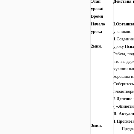
Этап
Действия 
урока/
Время
Начало
I.Организ
урока
учеников.
1.
Создание
2мин.
уроку.
Псих
Ребята, по
что вы дер
кувшин нап
хорошим на
Соберитесь
плодотворн
2.Деление 
( «Животн
II.
Актуали
1.Прогноз
3мин.
Предла