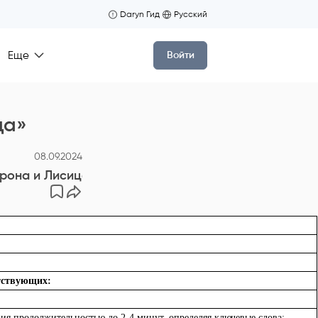
Daryn Гид
Русский
Еще
Войти
ца»
08.09.2024
орона и Лисица»
тствующих:
 продолжительностью до 2-4 минут, определяя ключевые слова;