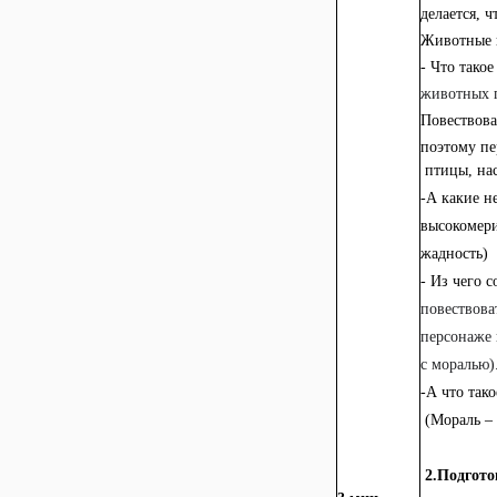
делается, 
Животные н
-
Что тако
животных п
Повествова
поэтому п
птицы, нас
-А какие н
высокомери
жадность)
- Из чего с
повествова
персонаже 
с моралью)
-А что так
(Мораль – 
2.Подгото