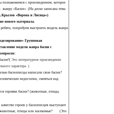
ы познакомимся с произведением, которое
к жанру «Басни». (На доске записана тема
.Крылов «Ворона и Лисица»)
ние нового материала.
 ребята,
попробуем выстроить модель жанра
делирование» Групповая
ставление модели жанра басни с
опросов:
 басня?(
Это литературное произведение
льного характера. )
целью баснописцы написали свои басни?
человеческие недостатки, смеяться над
тся героями басни? (животные, птицы,
 качестве героев у баснописцев выступают
а животные, птицы или насекомые? (Это