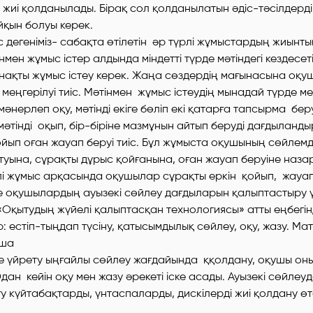
жиі қолданылады. Бірақ сол қолданылатын әдіс-тәсілдерд
қын болуы керек.
 дегеніміз- сабақта өтілетін әр түрлі жұмыстардың жиынт
нмен жұмыс істер алдында міндетті түрде мәтіндегі кездесе
нақты жұмыс істеу керек. Жаңа сөздердің мағынасына оқ
ы меңгерілуі тиіс. Мәтінмен жұмыс істеудің мынадай түрде м
мәнерлеп оқу, мәтінді екіге бөліп екі қатарға тапсырма бе
 мәтінді оқып, бір-біріне мазмұнын айтып беруді дағдыландыр
ойып оған жауап беруі тиіс. Бұл жұмыста оқушының сөйлемд
туына, сұрақты дұрыс қойғанына, оған жауап беруіне наз
і жұмыс арқасында оқушылар сұрақты еркін қойып, жауап
де оқушылардың ауызекі сөйлеу дағдыларын қалыптастыру 
«Оқытудың жүйелі қалыптасқан технологиясы» атты еңбегі
ар: естіп-тыңдап түсіну, қатысымдылық сөйлеу, оқу, жазу. М
зша
е үйрету ыңғайлы сөйлеу жағдайында ққолдану, оқушы оны
ан кейін оқу мен жазу әрекеті іске асады. Ауызекі сөйлеуд
у күйтабақтарды, үнтаспаларды, дискілерді жиі қолдану өт