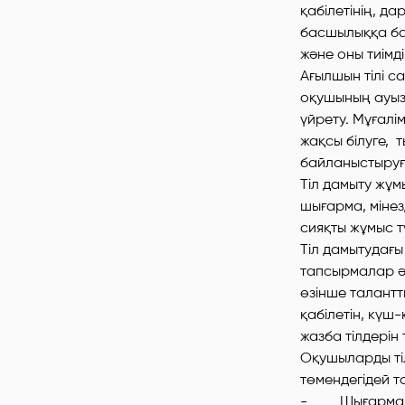
қабілетінің, д
басшылыққа ба
және оны тиімді
Ағылшын тілі с
оқушының ауыз
үйрету. Мұғалі
жақсы білуге, 
байланыстыруғ
Тіл дамыту жұ
шығарма, мінез
сияқты жұмыс т
Тіл дамытудағ
тапсырмалар әр
өзінше талант
қабілетін, күш
жазба тілдерін 
Оқушыларды ті
төмендегідей 
- Шығармашылы