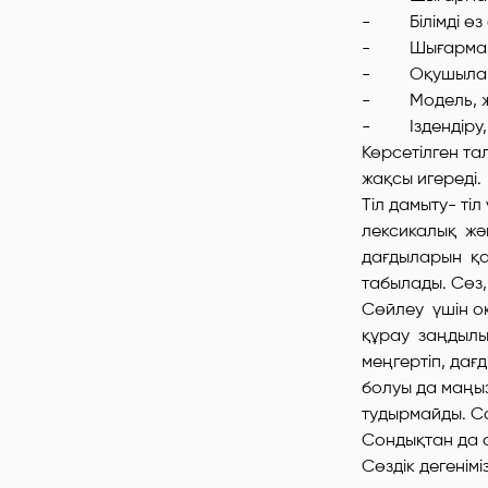
- Білімді өз б
- Шығармашыл
- Оқушыларды
- Модель, жоб
- Іздендіру, 
Көрсетілген та
жақсы игереді.
Тіл дамыту- ті
лексикалық жә
дағдыларын қал
табылады. Сөз,
Сөйлеу үшін оқ
құрау заңдылық
меңгертіп, дағд
болуы да маңыз
тудырмайды. Со
Сондықтан да с
Сөздік дегенімі