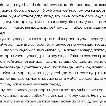
абағында жүргізілетін басты жұмыстар- балалардың ағылш
а жауап бергізу, өздерін бір-бірімен сөйлестіру, оқығанда
тінше жұмыс істеуге дағдыландыру. Міне, осыған орай оқулы
ең, жұмбақтар оқу, ауызша әңгімелеу, тіл дамыту және гра
гертіп, қазақ тілінде дұрыс сөйлеу үшін пайдаланылады ж
еді.
жұмыс түрлерін өткізе отырып мәтіндермен жұмыс жүргізу к
-өрісін дамытуға, терең білім алуларына мүмкіндік туады
шылар сабақта жалығып кетпес үшін жаңа сөздерді жаттау,
старын үнемі түрлендіріп отыру міндет.Өтілген сөз,сөз тірке
емі қайталап отырмаса, тез ұмытылады. Сондықтан жаңа с
ксергенде, суретпен жұмыс жүргізгенде, мәтін оқығанда,
 сабақтың барлық кезеңінде үнемі қайталап, еске түсіріп о
 де құнды әдістермен өткізу және оны жүйелі де жоспарлы ж
 толық қатысуына мүмкіндік береді.
уызекі сөйлеу дағдыларын қалыптастыру үшін тіл мен сөй
, оқушының дұрыс сөйлей білуіне көңіл бөлу қажет. Әр мұғал
дамыту жұмыстарын шығармашылықпен жүргізіп, дұрыс ұй