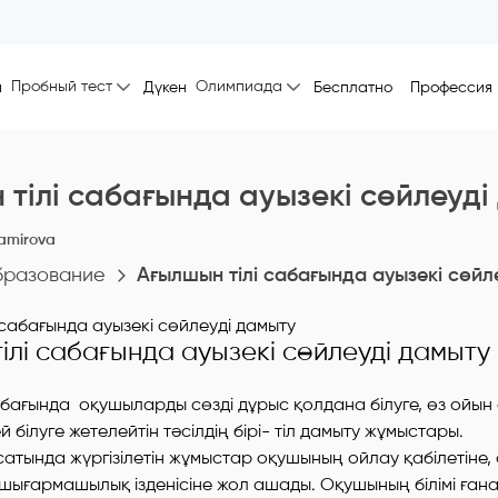
Пробный тест
Олимпиада
ы
Дүкен
Бесплатно
Профессия
тілі сабағында ауызекі сөйлеуді
amirova
бразование
Ағылшын тілі сабағында ауызекі сөйл
ілі сабағында ауызекі сөйлеуді дамыту
абағында оқушыларды сөзді дұрыс қолдана білуге, өз ойын
й білуге жетелейтін тәсілдің бірі- тіл дамыту жұмыстары.
сатында жүргізілетін жұмыстар оқушының ойлау қабілетіне,
е, шығармашылық ізденісіне жол ашады. Оқушының білімі ғана