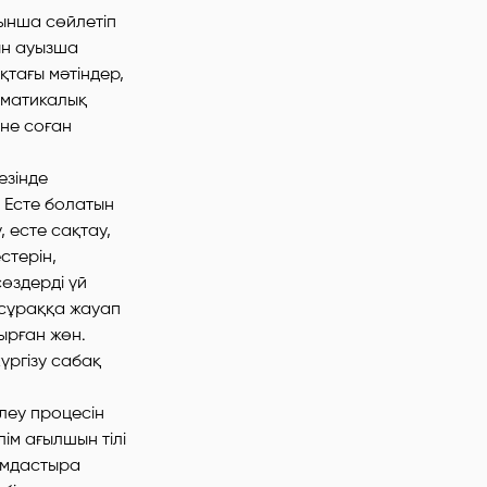
ынша сөйлетіп
рын ауызша
қтағы мәтіндер,
мматикалық
әне соған
езінде
. Есте болатын
 есте сақтау,
стерін,
өздерді үй
 сұраққа жауап
тырған жөн.
үргізу сабақ
леу процесін
ім ағылшын тілі
ымдастыра