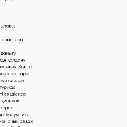
шылады;
 алып, оны
н дамыту
мде қолдану
е жетелеу болып
лғы шарттары.
ырып сөйлем
түрінде
ті сөздік қор
е қиындық
керек.
і болуы тиіс.
ымен оның сөздік