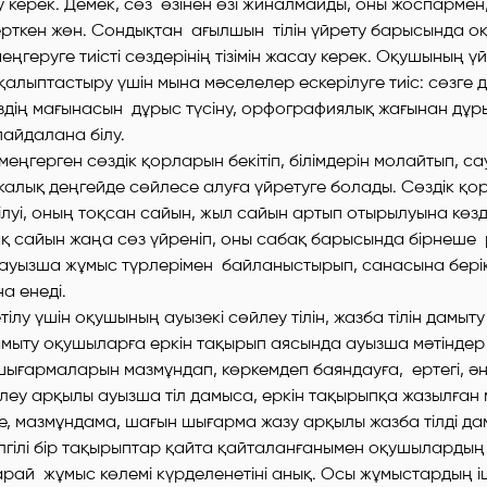
 керек. Демек, сөз өзінен өзі жиналмайды, оны жоспармен, 
рткен жөн. Сондықтан ағылшын тілін үйрету барысында 
меңгеруге тиісті сөздерінің тізімін жасау керек. Оқушының ү
 қалыптастыру үшін мына мәселелер ескерілуге тиіс: сөзге 
сөздің мағынасын дұрыс түсіну, орфографиялық жағынан дұр
пайдалана білу.
ңгерген сөздік қорларын бекітіп, білімдерін молайтып, са
алық деңгейде сөйлесе алуға үйретуге болады. Сөздік қор
ілуі, оның тоқсан сайын, жыл сайын артып отырылуына көзд
қ сайын жаңа сөз үйреніп, оны сабақ барысында бірнеше 
ауызша жұмыс түрлерімен байланыстырып, санасына бері
а енеді.
тілу үшін оқушының ауызекі сөйлеу тілін, жазба тілін дамыт
амыту оқушыларға еркін тақырып аясында ауызша мәтіндер
шығармаларын мазмұндап, көркемдеп баяндауға, ертегі, әң
йлеу арқылы ауызша тіл дамыса, еркін тақырыпқа жазылған 
ме, мазмұндама, шағын шығарма жазу арқылы жазба тілді да
лгілі бір тақырыптар қайта қайталанғанымен оқушылардың
арай жұмыс көлемі күрделенетіні анық. Осы жұмыстардың і