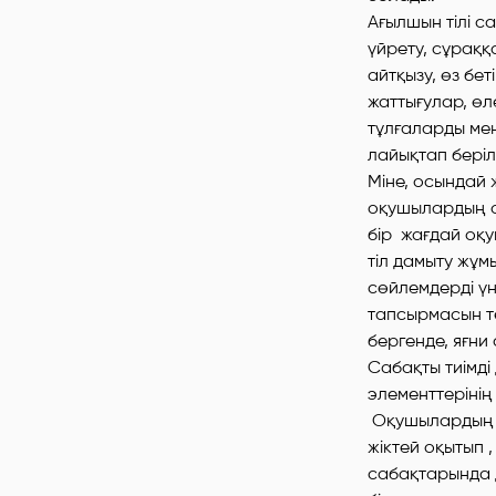
Ағылшын тілі с
үйрету, сұраққ
айтқызу, өз бе
жаттығулар, өл
тұлғаларды мең
лайықтап беріл
Міне, осындай 
оқушылардың ой
бір жағдай оқу
тіл дамыту жұмы
сөйлемдерді үн
тапсырмасын те
бергенде, яғни
Сабақты тиімді
элементтерінің
Оқушылардың а
жіктей оқытып 
сабақтарында 