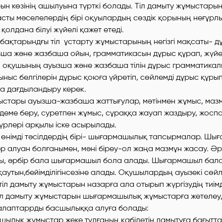
арын көзінің ашылуына түрткі болады. Тіл дамыту жұмыстары
сты мәселелердің бірі оқуылардың сөздік қорының неғұрл
 қолдана білуі жүйелі қажет етеді.
абақтарындғы тіл ұстарту жұмыстарының негізгі мақсаты- д
ша және жазбаша ойын, грамматикасын дұрыс құрап, жүйе
м оқушының ауызша және жазбаша тілін дұрыс грамматикал
тыныс белгілерін дұрыс қоюға үйретіп, сөйлемді дұрыс құры
а дағдыландыру керек.
мыстары ауызша-жазбаша жаттығулар, мәтінмен жұмыс, маз
деме беру, суретпен жұмыс, сұраққа жауап жаздыру, жоспа
үрлері арқылы іске асырылады.
ы өнімді тәсілдердің бірі- шығармашылық тапсырмалар. Ш
 алуан болғанымен, мәні біреу-ол жаңа мазмұн жасау. Әр
ты, әрбір бала шығармашыл бола алады. Шығармашыл бала 
-қаутын,бейімділігінсезіне алады. Оқушылардың ауызекі сөйл
тіл дамыту жұмыстарын назарға ала отырып жүргізудің тиімді
л дамыту жұмыстарын шығармашылық жұмыстарға жетелеу
талаптаррды басшылыққа алуға болады:
қ жұмыстар жеке тұлғаның қабілетін дамытуға бағытта