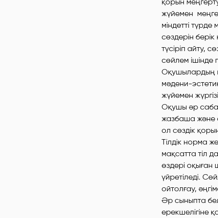
қорын меңгерту
жүйемен меңге
міндетті түрде 
сөздерін берік
түсіріп айту, 
сөйлем ішінде 
Оқушылардың ме
мәдени-эстетик
жүйемен жүргіз
Оқушы әр саба
жазбаша және 
ол сөздік қорын
Тілдік норма же
мақсатта тіл д
өздері оқыған 
үйретіледі. Сө
ойтолғау, әңгі
Әр сыныпта бе
ерекшелігіне қ