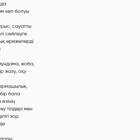
нда
ым көп болуы
ұрыс, сауатты
лі сөйлеуге
ық ережелерді
п
мұндама, жоба,
р жазу, оқу
ығармашылық
бір бала
өзінің
еу тілдері мен
лігі зор.
де
лады;