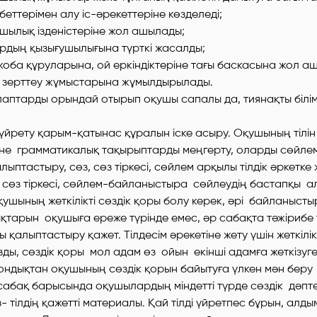
еттерімен алу іс-әрекеттеріне көзделеді;
ық ізденістеріне жол ашылады;
ң қызығушылығына түрткі жасалды;
а құруларына, ой еркіндіктеріне тағы баскасына жол а
зерттеу жұмыстарына жұмылдырылады.
лаптарды орындай отырып оқушы сапалы да, тиянақты білім
л үйрету қарым-қатынас құралын іске асыру. Оқушының тілі
не грамматикалық тақырыптарды меңгерту, оларды сөйле
ыптастыру, сөз, сөз тіркесі, сөйлем арқылы тілдік әркетк
 сөз тіркесі, сөйлем-байланыстыра сөйлеудің бастапқы а
ушының жеткілікті сөздік қоры болу керек, әрі байланыст
тарын оқушыға ереже түрінде емес, әр сабақта тәжірибе 
ы қалыптастыру қажет. Тілдесім әрекетіне жету үшін жеткілік
ды, сөздік қоры мол адам өз ойын екінші адамға жеткізуг
ндықтан оқушының сөздік қорын байытуға үлкен мән беру 
абақ барысында оқушылардың міндетті түрде сөздік дәптер
з- тілдің қажетті материалы. Қай тілді үйретпес бұрын, алд