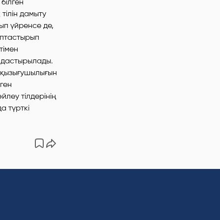
 білген
тілін дамыту
ып үйренсе де,
лыптастырып
тімен
ымдастырылады.
 қызығушылығын
ген
леу тілдерінің
а түрткі