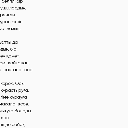
белгілі бір
оқушылардың
йренген
дұрыс екпін
ыс жазып,
уатты да
дың бір
еу қажет.
рет қайталап,
к сақтаса ғана
у керек. Осы
 құрастыруға,
гіме құрауға
мақала, эссе,
мытуға болады.
 жас
шінде сабақ