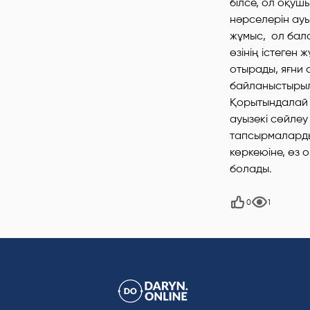
білсе, ол оқушы
нәрселерін ауы
жұмыс, ол бала
өзінің істеген
отырады, яғни 
байланыстырылс
Қорытындалай 
ауызекі сөйлеу
тапсырмаларды 
көркеюіне, өз 
болады.
0
1