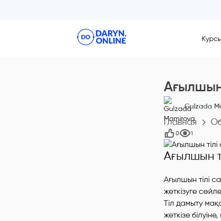
Курс
Ағылшын 
Gulzada M
Главная
О
0
1
Ағылшын т
Ағылшын тілі с
жеткізуге сөйле
Тіл дамыту мақ
жеткізе білуін