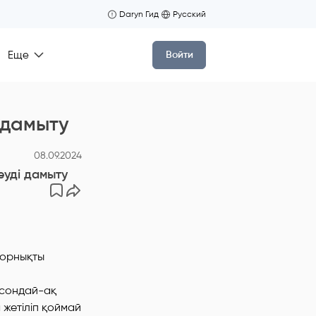
Daryn Гид
Русский
Еще
Войти
 дамыту
08.09.2024
еуді дамыту
 орнықты
 сондай-ақ
 жетіліп қоймай