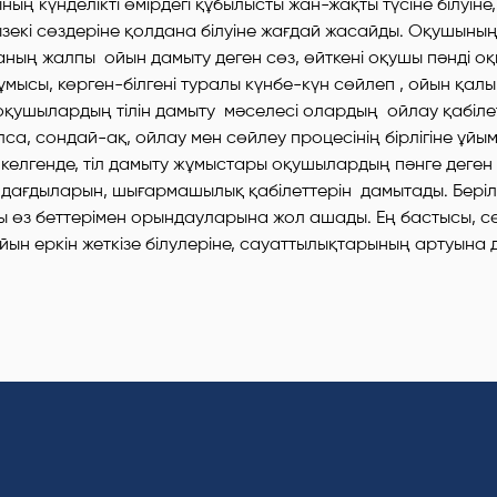
ның күнделікті өмірдегі құбылысты жан-жақты түсіне білуіне,
зекі сөздеріне қолдана білуіне жағдай жасайды. Оқушының 
ның жалпы ойын дамыту деген сөз, өйткені оқушы пәнді оқ
 жұмысы, көрген-білгені туралы күнбе-күн сөйлеп , ойын қа
оқушылардың тілін дамыту мәселесі олардың ойлау қабіле
а, сондай-ақ, ойлау мен сөйлеу процесінің бірлігіне ұй
келгенде, тіл дамыту жұмыстары оқушылардың пәнге деген
 дағдыларын, шығармашылық қабілеттерін дамытады. Беріл
өз беттерімен орындауларына жол ашады. Ең бастысы, сөй
ойын еркін жеткізе білулеріне, сауаттылықтарының артуына д