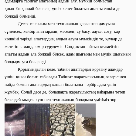
адамдарға табиғат апатының алдын алу, мүмкін болмастай
қиын.Ешқандай белгісіз, үнсіз кенет болатын апатты ешкім де
болжай білмейді.
Десек те ғылым мен техниканың қарыштап дамуына
сүйенсек, кейбір апаттардың, мәселен, су басу, дауыл соғу, қар
көшкіні тәрізді апаттардың алдын алуға мүмкіндік те, қауқар да
жететін заманда өмір сүрудеміз. Сондықтан айтып келмейтін
апатты алдын ала болжай білсек, адам шығыны мен мүлік шығынын
болдырмауға болар еді.
Қорытындылай келе, табиғи апаттардан қорғану адамдар
үшін қиын болып табылады.Табиғат жаратылысының өзгерісінен
пайда болған апаттардың қашан болатыны - әрбір адам үшін
жұмбақ. Солай десе де, болашақта жаратылыстың қаһарына төтеп
берердей мықты күш пен техниканың боларына үмітіміз зор.