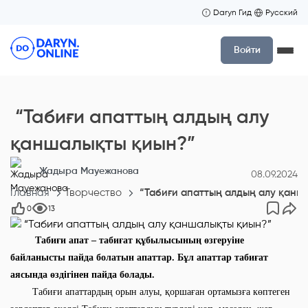
Daryn Гид
Русский
Войти
“Табиғи апаттың алдың алу
қаншалықты қиын?”
Жадыра Мауежанова
08.09.2024
Главная
Творчество
“Табиғи апаттың алдың алу қанш
0
13
Табиғи апат – табиғат құбылысының өзгеруіне
байланысты пайда болатын апаттар. Бұл апаттар табиғат
аясында өздігінен пайда болады.
Табиғи апаттардың орын алуы, қоршаған ортамызға көптеген