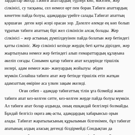
зардаптар әкелді.Табиғи апаттардың түрлері көп, мәселен, жер
сілкінісі, су тасқыны, сел немесе өрт пен боран.Табиғи апаттардың
кенеттен пайда болуы, адамдарды үрейге салады.Табиғат апаттың
қоршаған деген кері әсері орасан зор. Дәлелге әлемде ең көп болып
тұратын табиғи апаттың бірі жел сілкінісін алсақ болады. Жер
сілкінісі – жер астының дүмпілдеуінен пайда болатын жер бетіндегі
қатты сілкініс. Жер сілкінісі кезінде жердің беті қатты дірілдеп, жер
жыртылуына немесе жер бетіндегі алып ғимараттардың құлауына
әкеліп соғады. Сонымен қатар табиғи апат кездерінде тіршілік
иелері, адам немесе жан- жануардың жойылуы әбден
мүмкін.Солайша табиғи апат жер бетінде тіршілік етіп жатқан
адамзаттың өміріне аса үлкен зақым әкеледі.
Оған себеп - адамдар табиғаттың тілін ұға білмейді және
табиғи апат кез-келген сәтте, кез-келген жерде пайда болуы мүмкін.
Ал табиғи апат болар алдында, оның ешқандай белгілері болмайды.
Бұндай белгісіз оқиға аяқ-асты, адамдардың хабарынсыз орын
алады. Табиғат жаратылысының құрылымын білгенімен, бұл табиғат
апатының алдың аласың дегенді білдірмейді.Сондықтан да