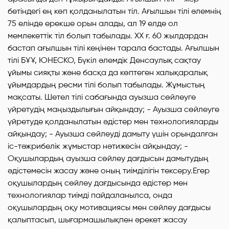
бетіндегі ең көп қолданылатын тіл. Ағылшын тілі әлемнің
75 елінде ерекше орын алады, ал 19 елде ол
мемлекеттік тіл болып табылады. ХХ ғ. 60 жылдардан
бастап ағылшын тілі кеңінен тарала бастады. Ағылшын
тілі БҰҰ, ЮНЕСКО, Бүкіл әлемдік Денсаулық сақтау
ұйымы сияқты және басқа да көптеген халықаралық
ұйымдардың ресми тілі болып табылады. Жұмыстың
мақсаты. Шетел тілі сабағында ауызша сөйлеуге
үйретудің маңыздылығын айқындау; - Ауызша сөйлеуге
үйретуде қолданылатын әдістер мен технологияларды
айқындау; - Ауызша сөйлеуді дамыту үшін орындалған
іс-тәжрибелік жұмыстар нәтижесін айқындау; -
Оқушылардың ауызша сөйлеу дағдысын дамытудың
әдістемесін жасау және оның тиімділігін тексеру.Егер
оқушылардың сөйлеу дағдысында әдістер мен
технологиялар тиімді пайдаланылса, онда
оқушылардың оқу мотивациясы мен сөйлеу дағдысы
қалыптасып, шығармашылықпен әрекет жасау