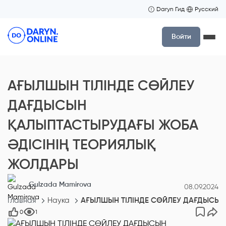
Daryn Гид
Русский
Войти
АҒЫЛШЫН ТІЛІНДЕ СӨЙЛЕУ
ДАҒДЫСЫН
ҚАЛЫПТАСТЫРУДАҒЫ ЖОБА
ӘДІСІНІҢ ТЕОРИЯЛЫҚ
ЖОЛДАРЫ
Gulzada Mamirova
08.09.2024
Главная
Наука
АҒЫЛШЫН ТІЛІНДЕ СӨЙЛЕУ ДАҒДЫСЫН
0
1