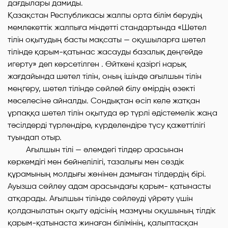
дағдылары дамиды.
Қазақстан Республикасы жалпы орта білім берудің
мемлекеттік жалпыға міндетті стандартында «Шетел
тілін оқытудың басты мақсаты — оқушыларға шетел
тілінде қарым-қатынас жасауды базалық деңгейде
игерту» деп көрсетілген . Өйткені қазіргі нарық
жағдайында шетел тілін, оның ішінде ағылшын тілін
меңгеру, шетел тілінде сөйлей білу өмірдің өзекті
мəселесіне айналды. Сондықтан өсіп келе жатқан
ұрпаққа шетел тілін оқытуда əр түрлі əдістемелік жаңа
тəсілдерді түрлендіре, күрделендіре түсу қажеттілігі
туындап отыр.
Ағылшын тілі — əлемдегі тілдер арасынан
көркемдігі мен бейнелілігі, тазалығы мен сөздік
құрамының молдығы жөнінен дамыған тілдердің бірі.
Ауызша сөйлеу адам арасындағы қарым- қатынасты
атқарады. Ағылшын тілінде сөйлеуді үйрету үшін
қолданылатын оқыту əдісінің мазмұны оқушының тілдік
қарым-қатынаста жинаған білімінің, қалыптасқан