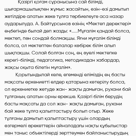
Қазіргі қоғам сұранысына сай білімді,
шығармашылықпен жұмыс жасайтын, өзін-өзі дамытып
жетілдіре алатын жеке тұлға тәрбиелеуге аса назар
аударылуда. А. Байтұрсынов өзінің «Мектеп деректері»
еңбегінде былай деп жазды: «.....Мұғалім қандай болса,
мектеп, пән сондай болмақшы. Яғни мұғалім білімді
болса, ол мектептен балалар көбірек білім алып
шықпақшы. Солай болған соң, ең әуелі мектепке
керегі-білімді, педагогика, методикадан хабардар,
жақсы оқыта білетін мұғалім».
Қорытындылай келе, егеменді еліміздің ең басты
мақсаты өркениетті елдер қатарына көтерілу болса,
ол өркениетке жетуде жан- жақты дамыған, рухани бай
тұлғаның алатын орны ерекше. Қазіргі білім берудің
басты мақсаты да сол жан- жақты дамыған, рухани
бай жеке тұлға қалыптастыру болып отыр. Жеке
тұлғаны дамытып қалыптастыру үшін олардың
өзгермелі әрекеттерін айналадағы нақты құбылыстар
мен таныс объектілерді зерттеумен байланыстырудың