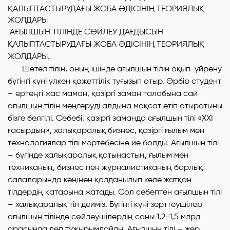
АҒЫЛШЫН ТІЛІНДЕ СӨЙЛЕУ ДАҒДЫСЫН
ҚАЛЫПТАСТЫРУДАҒЫ ЖОБА ӘДІСІНІҢ ТЕОРИЯЛЫҚ
ЖОЛДАРЫ.
Шетел тілін, оның ішінде ағылшын тілін оқып-үйрену
бүгінгі күні үлкен қажеттілік туғызып отыр. Әрбір студент
– ертеңгі жас маман, қазіргі заман талабына сай
ағылшын тілін меңгеруді алдына мақсат етіп отыратыны
бізге белгілі. Себебі, қазіргі заманда ағылшын тілі «XXI
ғасырдың», халықаралық бизнес, қазіргі ғылым мен
технологиялар тілі мәртебесіне ие болды. Ағылшын тілі
– бүгінде халықаралық қатынастың, ғылым мен
техниканың, бизнес пен журналистиканың барлық
салаларында кеңінен қолданылып келе жатқан
тілдердің қатарына жатады. Сол себептен ағылшын тілі
– халықаралық тіл дейміз. Бүгінгі күні зерттеушілер
ағылшын тілінде сөйлеушілердің саны 1,2-1,5 млрд
арасында деп тұжырымдайды. Ағылшын тілі – жер