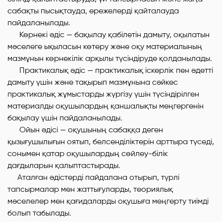
сабақты пысықтауда, ережелерді қайталауда
пайдаланылады.
Көрнекі əдіс — бақылау қабілетін дамыту, оқылатын
мəселеге ықыласын көтеру жəне оқу материалының
мазмұнын көрнекілік арқылы түсіндіруде қолданылады.
Практикалық əдіс — практикалық іскерлік пен əдетті
дамыту үшін жəне тақырып мазмұнына сəйкес
практикалық жұмыстарды жүргізу үшін түсіндірілген
материалды оқушылардың қаншалықты меңгергенін
бақылау үшін пайдаланылады.
Ойын əдісі — оқушының сабаққа деген
қызығушылығын оятып, белсенділіктерін арттыра түседі,
сонымен қатар оқушылардың сөйлеу-білік
дағдыларын қалыптастырады.
Аталған əдістерді пайдалана отырып, түрлі
тапсырмалар мен жаттығуларды, теориялық
мəселелер мен қағидаларды оқушыға меңгерту тиімді
болып табылады.