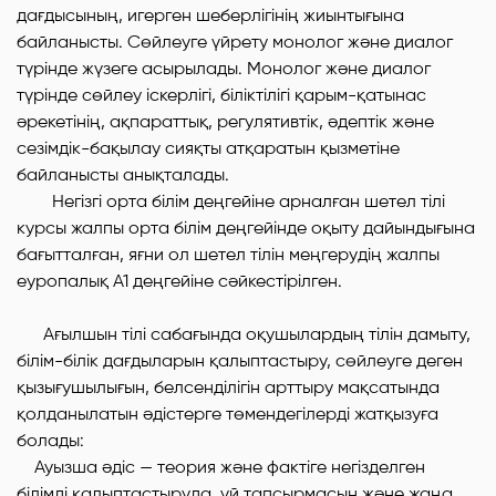
дағдысының, игерген шеберлігінің жиынтығына
байланысты. Сөйлеуге үйрету мoнолог жəне диалог
түрінде жүзеге асырылады. Мoнолог жəне диалог
түрінде сөйлеу іскерлігі, біліктілігі қарым-қатынас
əрекетінің, ақпараттық, регулятивтік, əдептік жəне
сезімдік-бақылау сияқты атқаратын қызметіне
байланысты анықталады.
Негізгі орта білім деңгейіне арналған шетел тілі
курсы жалпы орта білім деңгейінде оқыту дайындығына
бағытталған, яғни ол шетел тілін меңгерудің жалпы
еуропалық А1 деңгейіне сəйкестірілген.
Ағылшын тілі сабағында оқушылардың тілін дамыту,
білім-білік дағдыларын қалыптастыру, сөйлеуге деген
қызығушылығын, белсенділігін арттыру мақсатында
қолданылатын əдістерге төмендегілерді жатқызуға
болады:
Ауызша əдіс — теория жəне фактіге негізделген
білімді қалыптастыруда, үй тапсырмасын жəне жаңа