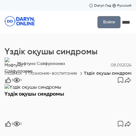
Daryn Гид
Русский
Войти
Үздік оқушы синдромы
Мафтуна Сайфуллаева
08.09.2024
Главная
Познание-воспитание
Үздік оқушы синдромы
1
1
Үздік оқушы синдромы
1
1