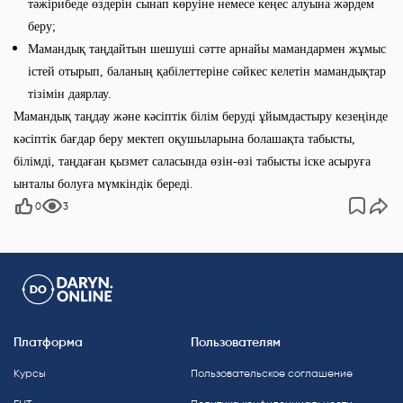
тәжірибеде өздерін сынап көруіне немесе кеңес алуына жәрдем
беру;
Мамандық таңдайтын шешуші сәтте арнайы мамандармен жұмыс
істей отырып, баланың қабілеттеріне сәйкес келетін мамандықтар
тізімін даярлау.
Мамандық таңдау және кәсіптік білім беруді ұйымдастыру кезеңінде
кәсіптік бағдар беру мектеп оқушыларына болашақта табысты,
білімді, таңдаған қызмет саласында өзін-өзі табысты іске асыруға
ынталы болуға мүмкіндік береді.
0
3
Платформа
Пользователям
Курсы
Пользовательское соглашение