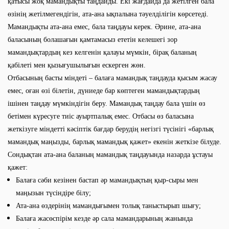
қатысы жоқ мамандықты таңдайды. Екі жағдайда да жетілген бала
өзінің жетілмегендігін, ата-ана ықпалына тәуелділігін көрсетеді.
Мамандықты ата-ана емес, бала таңдауы керек. Әрине, ата-ана
баласының болашағын қамтамасыз ететін келешегі зор
мамандықтардың кез келгенін қалауы мүмкін, бірақ баланың
қабілеті мен қызығушылығын ескерген жөн.
Отбасының басты міндеті – балаға мамандық таңдауда қысым жасау
емес, оған өзі білетін, дүниеде бар көптеген мамандықтардың
ішінен таңдау мүмкіндігін беру. Мамандық таңдау бала үшін өз
бетімен күресуге тиіс ауыртпалық емес. Отбасы өз баласына
жеткізуге міндетті кәсіптік бағдар берудің негізгі түсінігі «барлық
мамандық маңызды, барлық мамандық қажет» екенін жеткізе білуде.
Сондықтан ата-ана баланың мамандық таңдауында назарда ұстауы
қажет:
Балаға сәби кезінен бастап әр мамандықтың қыр-сыры мен
маңызын түсіндіре білу;
Ата-ана өздерінің мамандығымен толық таныстырып шығу;
Балаға жасөспірім кезде әр сала мамандарының жанында