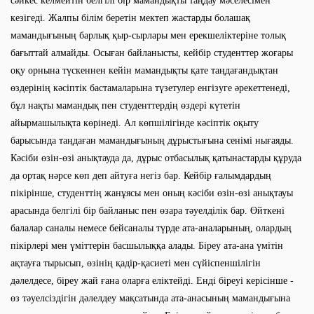
сәйкес келмейтін белгілі бір мамандықты таңдау мәселесімен
кезігеді. Жалпы білім беретін мектеп жастарды болашақ
мамандығының барлық қыр-сырлары мен ерекшеліктеріне толық
бағыттай алмайды. Осыған байланысты, кейбір студенттер жоғары
оқу орнына түскеннен кейін мамандықты қате таңдағандықтан
өздерінің кәсіптік бастамаларына түзетулер енгізуге әрекеттенеді,
бұл нақты мамандық пен студенттердің өздері күтетін
айырмашылықта көрінеді. Ал көпшілігінде кәсіптік оқыту
барысында таңдаған мамандығының дұрыстығына сенімі нығаяды.
Кәсіби өзін-өзі анықтауда да, дұрыс отбасылық қатынастарды құруда
да ортақ нәрсе көп деп айтуға негіз бар. Кейбір ғалымдардың
пікірінше, студенттің жанұясы мен оның кәсіби өзін-өзі анықтауы
арасында белгілі бір байланыс пен өзара тәуелділік бар. Өйткені
балалар саналы немесе бейсаналы түрде ата-аналарының, олардың
пікірлері мен үміттерін басшылыққа алады. Біреу ата-ана үмітін
ақтауға тырысып, өзінің қадір-қасиеті мен сүйіспеншілігін
дәлелдесе, біреу жай ғана оларға еліктейді. Енді біреуі керісінше -
өз тәуелсіздігін дәлелдеу мақсатында ата-анасының мамандығына