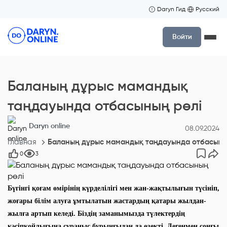
Daryn Гид
Русский
Войти
Баланың дұрыс мамандық
таңдауында отбасының рөлі
Daryn online
08.09.2024
Главная
Баланың дұрыс мамандық таңдауында отбасыны
0
3
Бүгінгі қоғам өмірінің күрделілігі мен жан-жақтылығын түсініп,
жоғары білім алуға ұмтылатын жастардың қатары жылдан-
жылға артып келеді. Біздің заманымызда түлектердің
кәсіпқойлығына сұраныс бұрынғыдан да өзекті. Дегенмен соңғы