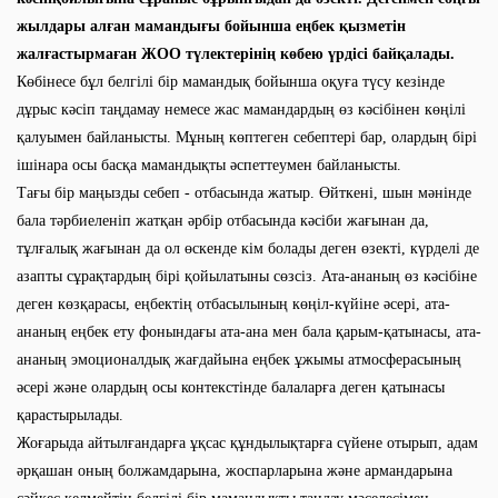
жылдары алған мамандығы бойынша еңбек қызметін
жалғастырмаған ЖОО түлектерінің көбею үрдісі байқалады.
Көбінесе бұл белгілі бір мамандық бойынша оқуға түсу кезінде
дұрыс кәсіп таңдамау немесе жас мамандардың өз кәсібінен көңілі
қалуымен байланысты. Мұның көптеген себептері бар, олардың бірі
ішінара осы басқа мамандықты әспеттеумен байланысты.
Тағы бір маңызды себеп - отбасында жатыр. Өйткені, шын мәнінде
бала тәрбиеленіп жатқан әрбір отбасында кәсіби жағынан да,
тұлғалық жағынан да ол өскенде кім болады деген өзекті, күрделі де
азапты сұрақтардың бірі қойылатыны сөзсіз. Ата-ананың өз кәсібіне
деген көзқарасы, еңбектің отбасылының көңіл-күйіне әсері, ата-
ананың еңбек ету фонындағы ата-ана мен бала қарым-қатынасы, ата-
ананың эмоционалдық жағдайына еңбек ұжымы атмосферасының
әсері және олардың осы контекстінде балаларға деген қатынасы
қарастырылады.
Жоғарыда айтылғандарға ұқсас құндылықтарға сүйене отырып, адам
әрқашан оның болжамдарына, жоспарларына және армандарына