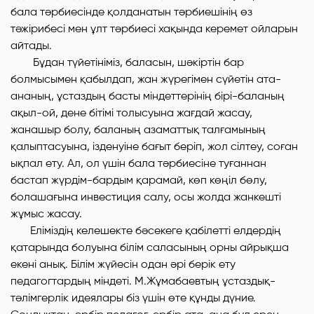
бала тәрбиесінде қолданатын тәрбиешінің өз
тәжірибесі мен ұлт тәрбиесі хақында керемет ойларын
айтады.
Бұдан түйетініміз, баласын, шәкіртін бар
болмысымен қабылдап, жан жүрегімен сүйетін ата-
ананың, ұстаздың басты міндеттерінің бірі-баланың
ақыл-ой, дене бітімі толысуына жағдай жасау,
жанашыр болу, баланың азаматтық талғамының
қалыптасуына, ізденуіне бағыт беріп, жол сілтеу, соған
ықпал ету. Ал, ол үшін бала тәрбиесіне туғаннан
бастап жүрдім-бардым қарамай, көп көңіл бөлу,
болашағына инвестиция салу, осы жолда жанкешті
жұмыс жасау.
Еліміздің келешекте бәсекеге қабілетті елдердің
қатарында болуына білім саласының орны айрықша
екені анық. Білім жүйесін одан әрі берік ету
педагогтардың міндеті. М.Жұмабаевтың ұстаздық-
тәлімгерлік идеялары біз үшін өте құнды дүние.