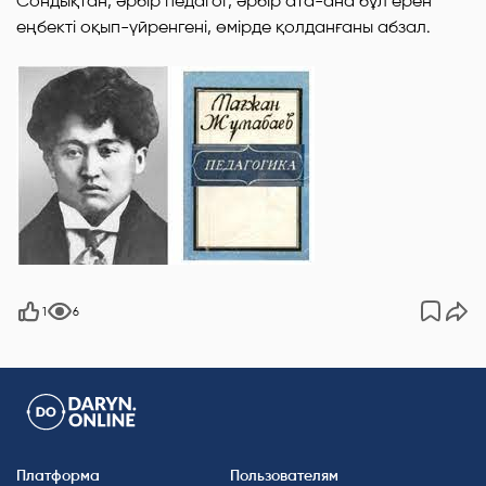
Сондықтан, әрбір педагог, әрбір ата-ана бұл ерен
еңбекті оқып-үйренгені, өмірде қолданғаны абзал.
1
6
Платформа
Пользователям