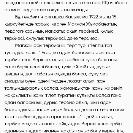
шыққаннан кейін тек сексен жыл өткен соң Р.Қоянбаев
ағамыз педагогика оқулығын жазады.
Бұл еңбектің алғашқы басылымы 1922 жылы 15
қыркүйегінде жарық көрген.Мағжан Жұмабаевтың
педагогикасының мақсаты: ақыл тәрбиесі, құлық
тәрбиесі, сұлулық тәрбиесі, дене тәрбиесі.
Мағжан осы тәрбиенің төрт түрін тәптіштеп
түсіндіре келіп: " Егер де адам баласына осы төрт
тәрбие тегіс берілсе, оның тәрбиесі түгел болғаны.
Бала берік денелі болса, түзік ойлайтын, дұрыс
шешетін, дәл табатын ақылды болса, сұлу сөз,
сиқырлы әуен, әдемі түрден ләззат алып, жан
толқындырарлық болса, жамандықтан жаны жиреніп,
жақсылықты жаны тілеп тұратын құлықты болса ғана
адам баласының дұрыс тәрбие алып, шын адам
болғандығы... Балам адам болсын деген ата-ана осы
төрт тәрбиені дұрыс орындасын..." - дей отырып,
тәрбие мақсатын нақты айқындап береді және әрбір
адамның педагогикамен жақсы таныс болу керектігін,