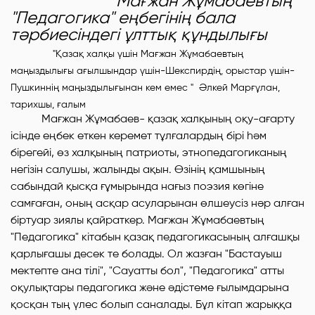
Мағжан Жұмабаевтың
"Педагогика" еңбегінің бала
тәрбиесіндегі ұлттық құндылығы
"Қазақ халқы үшін Мағжан Жұмабаевтың
маңыздылығы ағылшындар үшін-Шекспирдің, орыстар үшін-
Пушкиннің маңыздылығынан кем емес "
Әлкей Марғұлан,
тарихшы, ғалым
Мағжан Жұмабаев- қазақ халқының оқу-ағарту
ісінде еңбек еткен керемет тұлғалардың бірі һәм
бірегейі, өз халқының патриоты, этнопедагогиканың
негізін салушы, жалынды ақын. Өзінің қамшының
сабындай қысқа ғұмырында нағыз поэзия көгіне
самғаған, оның асқар асуларынан өлшеусіз нәр алған
біртуар зиялы қайраткер. Мағжан Жұмабаевтың
"Педагогика" кітабын қазақ педагогикасының алғашқы
қарлығашы десек те болады. Ол жазған "Бастауыш
мектепте ана тілі", "Сауатты бол", "Педагогика" атты
оқулықтары педагогика және әдістеме ғылымдарына
қосқан тың үлес болып саналады. Бұл кітап жарыққа