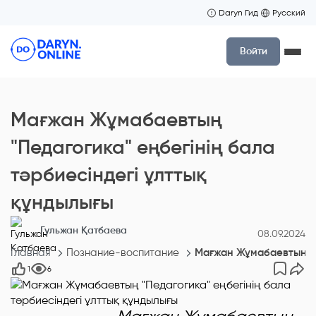
Daryn Гид
Русский
Войти
Мағжан Жұмабаевтың
"Педагогика" еңбегінің бала
тәрбиесіндегі ұлттық
құндылығы
Гульжан Қатбаева
08.09.2024
Главная
Познание-воспитание
Мағжан Жұмабаевтың "П
1
6