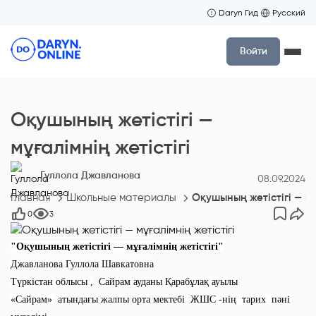
Daryn Гид
Русский
Войти
Оқушының жетістігі —
мұғалімнің жетістігі
Гуллола Джавланова
08.09.2024
Главная
Школьные материалы
Оқушының жетістігі — мұғ
0
3
"Оқушының жетістігі — мұғалімнің жетістігі"
Джавланова Гуллола Шавкатовна
Т
үркістан облысы
,
Сайрам
ауданы
Қарабұлақ
ауыл
ы
«Сайрам»
атында
ғ
ы
жалпы
орта
мектебі
ЖШС
-нің тарих пәні