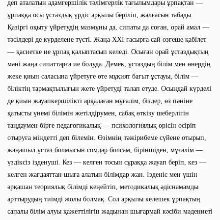
деп аталатын адамгершілік тәлімгерлік тағылымдары ұрпақтан —
ұрпаққа осы ұстаздық үрдіс арқылы беріліп, жалғасын табады.
Қазіргі оқыту үйретудің мазмұны да, сипаты да соған, орай амал —
тәсілдері де күрделене түсті. Жаңа XXI ғасырға сай өзгеше қабілет
— қасиетке ие ұрпақ қалыптасып келеді. Осыған орай ұстаздықтың
мәні жаңа сипаттарға ие болуда. Демек, ұстаздың білім мен өнердің
жеке қиын саласына үйретуге өте мұқият бағыт ұстауы, білім —
біліктің тармақтылығын жете үйретуді талап етуде. Осындай күрделі
де қиын жауапкершілікті арқалаған мұғалім, біздер, өз пәніне
қатысты үнемі білімін жетілдірумен, сабақ өткізу шеберлігін
таңдаумен бірге педагогикалық — психологиялық өрісін өсіріп
отыруға міндетті деп білемін. Өзімнің тәжірибеме сүйене отырып,
жаңашыл ұстаз болмысын сомдар болсам, біріншіден, мұғалім —
үздіксіз ізденуші. Кез — келген тосын сұраққа жауап беріп, кез —
келген жағдаяттан шыға алатын білімдар жан. Ізденіс мен үшін
әрқашан теориялық білімді кеңейтіп, методикалық әдіснамамды
арттырудың тиімді жолы болмақ. Сол арқылы келешек ұрпақтың
сапалы білім алуы қажеттілігін жадынан шығармай кәсіби мәдениеті