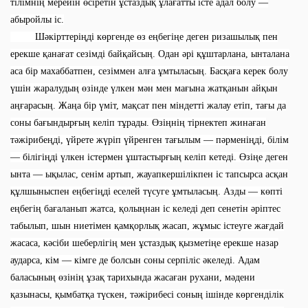
тілімнің мерейін өсіретін ұстаздық ұлағатты істе адал болу —
абыройлы іс.
Шәкірттеріңді көргенде өз еңбегіңе деген ризашылық пен
ерекше қанағат сезімді байқайсың. Одан әрі құштарлана, ынталана
аса бір махаббатпен, сезіммен алға ұмтыласың. Басқаға керек болу
үшін жаралудың өзінде үлкен мән мен мағына жатқанын айқын
аңғарасың. Жаңа бір үміт, мақсат пен міндетті жалау етіп, тағы да
соны бағындырғың келіп тұрады. Өзіңнің тірнектеп жинаған
тәжірибеңді, үйрете жүріп үйренген тағылым — пәрменіңді, білім
— білігіңді үлкен істермен ұштастырғың келіп кетеді. Өзіңе деген
ынта — ықылас, сенім артып, жауапкершілікпен іс тапсырса асқан
құлшыныспен еңбегіңді еселей түсуге ұмтыласың. Азды — көпті
еңбегің бағаланып жатса, қолыңнан іс келеді деп сенетін әріптес
табылып, шын ниетімен қамқорлық жасап, жұмыс істеуге жағдай
жасаса, кәсіби шеберлігің мен ұстаздық қызметіңе ерекше назар
аударса, кім — кімге де болсын соны серпіліс әкеледі. Адам
баласының өзінің ұзақ тарихында жасаған рухани, мәдени
қазынасы, қымбатқа түскен, тәжірибесі соның ішінде көргенділік