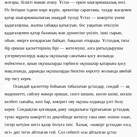
жоғары, білікті маман атану. Ұстаз — еркін шығармашылық иесі.
Өз бетіңше іздене көре жүріп, әрекетіңе сараптама, талдау жасаумен
қатар шығармашылығың шыңдай түседі.Ұстаз — шәкіртін үнемі
қадағалаушы, жалпы сабаққа қатысуын, бос уақытын өткізуін
қадағалаумен қатар баланың жан дүниесіне үніліп, ішкі сырын,
ойын, өмірге көзқарасын байқап, бақылап отырады. Ұстаздық тағы
бір ерекше қасиеттерінің бірі — жетелеуші, алға ұмтылдырушы
үлгермеушілерді жақсы оқушылар санатына қосу жолында
еңбектенсе, қиын оқушыларды тәрбиелі оқушылар қатарына қосу
мақсатында, дарынды оқушыларды биіктен көрсету жолында аянбай
тер төгу керек.
Осындай қасиеттер бойынан табылатын ұстаздар, сондай — ақ
мәдениетті, сөйлеу мәнері ерекше, сөзге шешен, киген киімі, кескін
келбеті сыпайы, көзі бар, көкірегі ояу оқушы алдында үлгі болу
керек. Сондықтан қоғамдық даму заңдылығы тұрғысынан ұстаздық
түпкі мұраты шәкіртті өз деңгейінде жеткізу ғана емес өзінен озып,
ілгері кетуіне негіз қалау болуға тиіс. Халық: «шәкірт ұстаздан озса,
игі» деп тегін айтпаған ғой. Сол себепті осы айтылған ұстаз