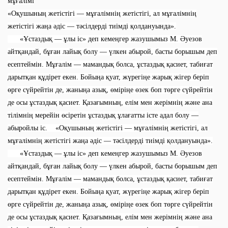
мұғалімі
«Оқушының жетістігі — мұғалімнің жетістігі, ал мұғалімнің
жетістігі жаңа әдіс — тәсілдерді тиімді қолдануында».
«Ұстаздық — ұлы іс» деп кемеңгер жазушымыз М. Әуезов
айтқандай, бұған лайық болу — үлкен абырой, басты борышым деп
есептеймін. Мұғалім — мамандық болса, ұстаздық қасиет, табиғат
дарытқан құдірет екен. Бойыңа қуат, жүрегіңе жарық жігер беріп
өрге сүйрейтін де, жаныңа азық, өміріңе өзек боп төрге сүйрейтін
де осы ұстаздық қасиет. Қазағымның, елім мен жерімнің және ана
тілімнің мерейін өсіретін ұстаздық ұлағатты істе адал болу —
абыройлы іс.
«Оқушының жетістігі — мұғалімнің жетістігі, ал
мұғалімнің жетістігі жаңа әдіс — тәсілдерді тиімді қолдануында».
«Ұстаздық — ұлы іс» деп кемеңгер жазушымыз М. Әуезов
айтқандай, бұған лайық болу — үлкен абырой, басты борышым деп
есептеймін. Мұғалім — мамандық болса, ұстаздық қасиет, табиғат
дарытқан құдірет екен. Бойыңа қуат, жүрегіңе жарық жігер беріп
өрге сүйрейтін де, жаныңа азық, өміріңе өзек боп төрге сүйрейтін
де осы ұстаздық қасиет. Қазағымның, елім мен жерімнің және ана