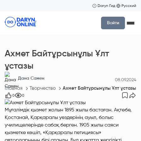
Daryn Гид
Русский
Войти
Ахмет Байтұрсынұлы Ұлт
ұстазы
Дана Самен
08.09.2024
Главная
Творчество
Ахмет Байтұрсынұлы Ұлт ұстазы
0
0
Мұғалімдік қызмет жолын 1895 жылы бастаған. Ақтөбе,
Қостанай, Қарқаралы уездерінің ауыл, болыс
училищелерінде сабақ берген. 1905 жылы саяси
қызметке көшіп, «Қарқаралы петициясы»
авторларының бірі атанды. Бұл құжатта жергілікті