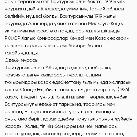
оның төрағасы етіп Байтұрсыновты бекітті. 1919 жылы
наурызға дейін Алашорда үкіметінің Торғай облысы
бөлімінің мүшесі болды. Байтұрсынұлы 1919 жылы
наурызда Алашорда үкіметі атынан Мәскеуге Кеңес
үкіметімен келіссөзге аттанды, осы жылғы шілдеде
РКФСР Халық Комиссарлар Кеңесі мен Қазақ әскери-
рев. к-ті төрағасының орынбасары болып
тағайындалды.
Әдеби мұрасы
Байтұрсыновтың Абайдың ақындық шеберлігі,
поэзияға деген көзқарасы туралы ғылыми
тұжырымдары қазақ әдебиеттану ғылымында жалғасын
тапты. Оның «Әдебиет танытқыш» деген зерттеуі (1926)
қазақ тіліндегі тұңғыш іргелі ғылыми-теориялық еңбек.
Байтұрсынұлы әдебиет тарихына, теориясы мен
сынына, методологиясына тұңғыш рет тиянақты
анықтама беріп, қазақ әдебиеттану ғылымының жүйесін
жасады. Халық тілінің бай қоры көзінен мағынасы
терең, ұғымдық аясы кең сөздерді термин етіп алып,