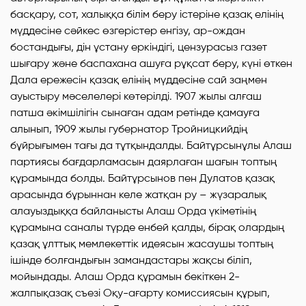
басқару, сот, халыққа білім беру істеріне қазақ елінің
мүддесіне сәйкес өзгерістер енгізу, ар-ождан
бостандығы, дін ұстану еркіндігі, цензурасыз газет
шығару және баспахана ашуға рұқсат беру, күні өткен
Дала ережесін қазақ елінің мүддесіне сай заңмен
ауыстыру мәселелері көтерілді. 1907 жылы алғаш
патша әкімшілігін сынаған адам ретінде қамауға
алынып, 1909 жылы губернатор Тройницкийдің
бұйрығымен тағы да тұтқындалды. Байтұрсынұлы Алаш
партиясы бағдарламасын даярлаған шағын топтың
құрамында болды. Байтұрсынов пен Дулатов қазақ
арасында бұрыннан келе жатқан ру – жүзаралық
алауыздыққа байланысты Алаш Орда үкіметінің
құрамына саналы түрде енбей қалды, бірақ олардың
қазақ ұлттық мемлекеттік идеясын жасаушы топтың
ішінде болғандығын замандастары жақсы біліп,
мойындады. Алаш Орда құрамын бекіткен 2-
жалпықазақ съезі Оқу-ағарту комиссиясын құрып,