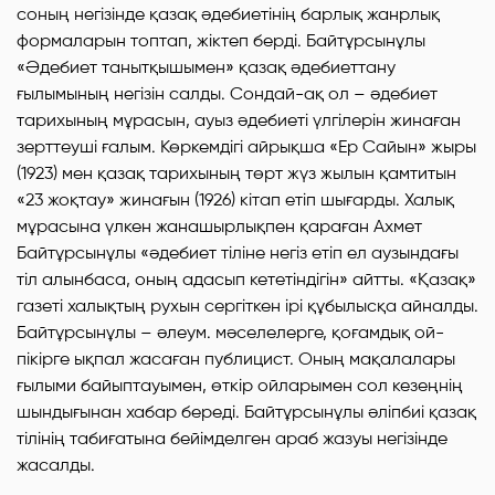
соның негізінде қазақ әдебиетінің барлық жанрлық
формаларын топтап, жіктеп берді. Байтұрсынұлы
«Әдебиет танытқышымен» қазақ әдебиеттану
ғылымының негізін салды. Сондай-ақ ол – әдебиет
тарихының мұрасын, ауыз әдебиеті үлгілерін жинаған
зерттеуші ғалым. Көркемдігі айрықша «Ер Сайын» жыры
(1923) мен қазақ тарихының төрт жүз жылын қамтитын
«23 жоқтау» жинағын (1926) кітап етіп шығарды. Халық
мұрасына үлкен жанашырлықпен қараған Ахмет
Байтұрсынұлы «әдебиет тіліне негіз етіп ел аузындағы
тіл алынбаса, оның адасып кететіндігін» айтты. «Қазақ»
газеті халықтың рухын сергіткен ірі құбылысқа айналды.
Байтұрсынұлы – әлеум. мәселелерге, қоғамдық ой-
пікірге ықпал жасаған публицист. Оның мақалалары
ғылыми байыптауымен, өткір ойларымен сол кезеңнің
шындығынан хабар береді. Байтұрсынұлы әліпбиі қазақ
тілінің табиғатына бейімделген араб жазуы негізінде
жасалды.