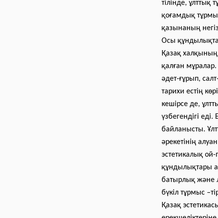
тілінде, ұлттық 
қоғамдық тұрмыс
қазынаның негізі
Осы құндылықтар
Қазақ халқының 
қалған мұралар.
әдет-ғұрып, салт
тарихи естің кө
кешірсе де, ұлт
үзбегендігі еді
байланысты. Ұлт
әрекетінің алуа
эстетикалық ой-
құндылықтары а
батырлық және 
бүкіл тұрмыс –ті
Қазақ эстетикас