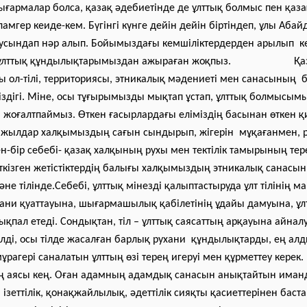
армалар болса, қазақ әдебиетінде де ұлттық болмыс пен қаза
амгер кеиде-кем. Бүгінгі күнге дейін дейін біртіндеп, ұлы Аба
сусындап нәр алып. Бойымыздағы кемшіліктердерден арылып ке
п ұлттық құндылықтарымыздан ажыраған жоқпыз. Қазақ
 ол-тілі, территориясы, этникалық мәдениеті мен санасының б
сіздігі. Міне, осы тұғырымызды мықтап ұстап, ұлттық болмысым
жоғалтпаймыз. Өткен ғасырлардағы еліміздің басынан өткен қ
ң жылдар халқымыздың сағын сындырып, жігерін мұқағанмен, 
н-бір себебі- қазақ халқының рухы мен тектілік тамырының тер
ткізген жетістіктердің балығы халқымыздың этникалық санасы
әне тілінде.Себебі, ұлттық мінезді қалыптастыруда ұлт тілінің 
ани қуаттауына, шығармашылық қабілетінің ұдайы дамуына, ұлт
ықпал етеді. Сондықтан, тіл – ұлттық саясаттың арқауына айналу
ілді, осы тілде жасалған барлық рухани құндылықтарды, ең ал
ұрагері саналатын ұлттың өзі терең игеруі мен құрметтеу керек.
 аясы кең. Оған адамның адамдық санасын анықтайтын иман
зеттілік, қонақжайлылық, әдеттілік сияқты қасиеттерінен баста