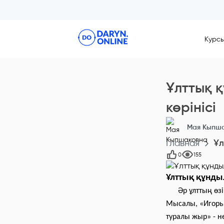
Курс
Ұлттық 
көрінісі
Maя Кыпш
Главная
Ұл
0
155
Ұлттық құнды
Әр ұлттың өзінд
Мысалы, «Игорь 
туралы жыр» - 