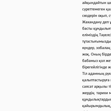
айқындайтын шығ
суреттемеген қал
сөздерін оқып, 
Жахандану де
басты құндылығы
еліміздің Тәуел
тұтастығымызды 
күндер, зобала
жоқ. Оның бірде
бабамыз қол же
бірегейлігінде ж
Тіл адамның рух
қалыптастыруға 
саясат арқылы т
жердің тарихи м
құндылықтардың
қайырымдылық, і