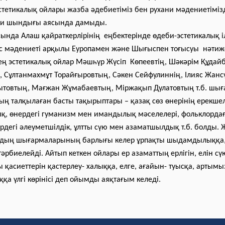
тетикалық ойлары жазба әдебиетіміз бен рухани мәдениетімізд
хи шындығы аясында дамыды.
ында Алаш қайраткерлірінің еңбектерінде өдеби-эстетикалық 
ыс мәдениеті арқылы Еуропамен және Шығыспен тоғысуы нәтиж
ең эстетикалық ойлар Мәшһүр Жүсіп Көпеевтің, Шәкәрім Құдай
 Сұлтанмахмұт Торайғыровтың, Сәкен Сейфулиннің, Ілияс Жансү
ытовтың, Мағжан Жұмабаевтың, Міржақып Дулатовтың т.б. шы
ң талқылаған басты тақырыптары – қазақ сөз өнерінің ерекшелі
, өнердегі гуманизм мен имандылық мәселелері, фольклордағ
ердегі әлеуметшілдік, ұлтты сүю мен азаматшылдық т.б. болды.
Ж
ардың шығармаларының барлығы келер ұрпақты шыдамдылыққа, 
рбиелейді. Айтып кеткен ойлары ер азаматтың ерлігін, елін сү
ы қасиеттерін қастерлеу- халыққа, елге, ағайын- туысқа, артымы
ққа үлгі көрінісі деп ойымды аяқтағым келеді.