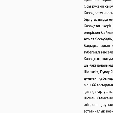
ерекшеліктеріне
Осы рухани сырл
Қазақ эстетикас
біртұтастыққа өм
Қазақстан жерін
өнерімен байлан
Ахмет Яссауйдің
Бақырғанидың «Х
түбегейлі мәселе
Қазақтың төлтум
шығармаларында 
Шалкиіз, Бұқар 
дүниені қабылда
мен ХХ ғасырды
қазақ ағартушыл
Шоқан Уәлиханов
өтіп, оның ауыз
эстетикалық кө