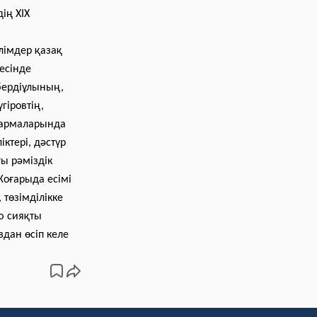
ің ХІХ
ілімдер қазақ
есінде
бердіұлының,
гіровтің,
ғармаларында
ктері, дәстүр
ы рәміздік
оғарыда есімі
төзімділікке
ю сияқты
здан өсіп келе