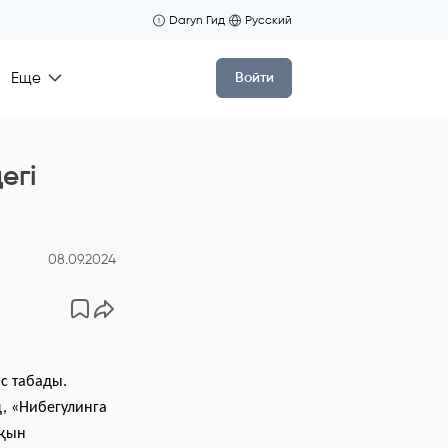
Daryn Гид
Русский
Еще
Войти
егі
08.09.2024
с табады.
, «Нибегулинга
лқын