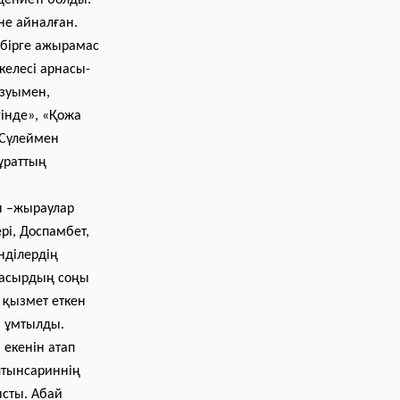
дениеті болды.
не айналған.
н бірге ажырамас
келесі арнасы-
азуымен,
гінде», «Қожа
 Сүлеймен
ұраттың
н –жыраулар
рі, Доспамбет,
нділердің
 ғасырдың соңы
 қызмет еткен
а ұмтылды.
 екенін атап
лтынсариннің
сты. Абай