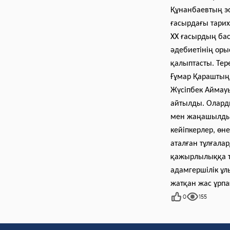
Құнанбаевтың эс
ғасырдағы тари
ХХ ғасырдың бас
әдебиетінің ор
қалыптасты. Тер
Ғұмар Қараштың,
Жүсіпбек Аймау
айтылды. Оларды
мен жаңашылдық
кейіпкерлер, өн
аталған тұлғал
қажырлылыққа тә
адамгершілік ұл
жатқан жас ұрпа
0
155