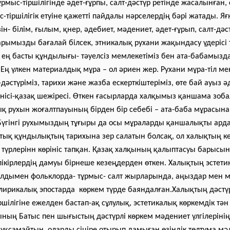
тұрмыс-тіршілігінде әдет-ғұрпы, салт-дәстүр ретінде жасалынған
-тіршілігік етуіне қажетті пайдалы нәрселердің бәрі жатады. Яғ
н- білім, ғылым, қнер, әдебиет, мәдениет, әдет-ғұрып, салт-дәст
ымызды бағалай білсек, этникалық рухани жақындасу үдерісі т
ең басты құндылығы- тәуелсіз мемлекетіміз бен ата-бабамызд
 Ең үлкен материалдық мұра – ол әриен жер. Рухани мұра-тіл мен
-дәстүріміз, тарихи және жазба ескерткіштеріміз, өте бай ауыз 
рінісі-қазақ шежіресі. Өткен ғасырларда халқымыз қаншама зоб
тық рухын жоғалтпауының бірден бір себебі – ата-баба мұрасына
. Бүгінгі рухымыздың тұғыры да осы мұраларды қаншалықты ард
тық құндылықтың тарихына зер салатын болсақ, ол халықтың к
н түрлерінн көрініс тапқан. Қазақ халқының қалыптасуы барысы
пікірлердің дамуы бірнеше кезеңдерден өткен. Халықтың эстет
лдымен фольклорда- тұрмыс- салт жырларында, аңыздар мен м
лирикалық эпостарда көркем түрде баяндалған.Халықтың дәстү
ршілігіне ежелден бастап-ақ сұлулық, эстетикалық көркемдік тән
ының Батыс пен шығыстың дәстүрлі көркем мәдениет үлгілерінің 