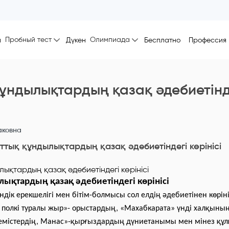
Пробный тест
Олимпиада
ы
Дүкен
Бесплатно
Профессия
құндылықтардың қазақ әдебиетінд
аковна
ттық құндылықтардың қазақ әдебиетіндегі көрінісі
лықтардың қазақ әдебиетіндегі көрінісі
ік ерекшелігі мен бітім-болмысы сол елдің әдебиетінен көріні
полкі туралы жыр»- орыстардың, «Махабкарата» үнді халқының
немістердің, Манас»-қырғыздардың дүниетанымы мен мінез құ