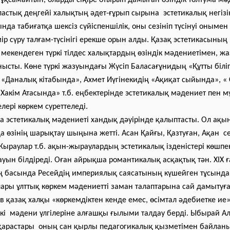
 ұқсамайтын, оларды сіңіре отырып дамыған өзіндік төлтума мә
астық деңгейі халықтың әдет-ғұрып сырына эстетикалық негізі
ында табиғатқа шексіз сүйіспеншілік, оны сезініп түсінуі оныме
ір сүру талғам-түсінігі ерекше орын алды. Қазақ эстетикасының 
 мекендеген түркі тілдес халықтардың өзіндік мәдениетімен, ж
ысты. Көне түркі жазуындағы Жүсіп Баласағұнидың «Құтты білі
 «Даналық кітабында», Ахмет Иүгінекидің «Ақиқат сыйында», «
акім Атасында» т.б. еңбектерінде эстетикалық мәдениет пен м
лері көркем суреттеледі.
а эстетикалық мәдениеті хандық дәуірінде қалыптасты. Ол ақы
өзінің шарықтау шыңына жетті. Асан Қайғы, Қазтуған, Ақан се
Жыраулар т.б. ақын-жыраулардың эстетикалық ізденістері көшпе
уын білдіреді. Оған айрықша романтикалық асқақтық тән. ХІХ
ң басында Ресейдің империялық саясатының күшейген тұсында
ары ұлттық көркем мәдениетті заман талаптарына сай дамытуғ
 қазақ халқы «көркемдіктен кенде емес, өсімтал әдебиетке ие»
екі мәдени үлгілеріне алғашқы ғылыми талдау берді. Ыбырай А
зқарастары оның сан қырлы педагогикалық қызметімен байланы