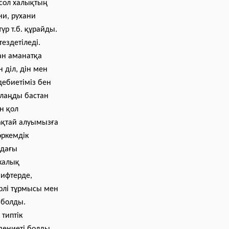
, сол халықтың
ни, рухани
үр т.б. құрайды.
ездетіледі.
ан аманатқа
 діл, дін мен
әдебиетіміз бен
алаңды бастан
н қол
ақтай алуымызға
өркемдік
ндағы
икалық
ифтерде,
рлі тұрмысы мен
 болды.
типтік