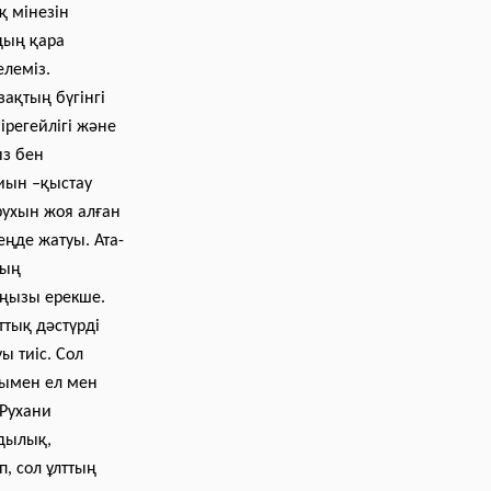
қ мінезін
йдың қара
леміз.
тың бүгінгі
ірегейлігі және
ыз бен
иын –қыстау
рухын жоя алған
еңде жатуы. Ата-
ның
маңызы ерекше.
тық дәстүрді
ы тиіс. Сол
дымен ел мен
 Рухани
дылық,
п, сол ұлттың